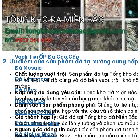
Đá Bàn Bếp Cao Cấp
Đá Ốp Bếp Tự Nhiên
Các Loại Đá Khác
Kính Màu Ốp Bếp
Mặt Hàng nhập khẩu Container
Vách Tivi ỐP Đá Cao Cấp
2. Ưu điểm của sản phẩm đá tại xưởng cung cấp 
Đá Mosaic
Chất lượng vượt trội:
Sản phẩm đá tại Tổng kho đ
Đá Limestone
tôi nổi bật với độ cứng và độ bền vượt trội, khả 
trường.
Đá Onyx
Đáp ứng đa dạng yêu cầu:
Tổng kho đá Miền Bắc
lavabo, quầy lễ tân và các hạng mục khác như mặt 
Hoa Văn Đá
Danh sách sản phẩm phong phú:
Chúng tôi liên t
chọn sản phẩm phù hợp với nhu cầu và sở thích cá n
Đá Ốp Mặt Tiền
Giá thành hợp lý:
Giá đá tại Tổng kho đá Miền Bắc
khách hàng trong việc lên ý tưởng và chọn lựa mẫu 
Đá Quartz Alpilus
Nguồn gốc đáng tin cậy:
Các sản phẩm đá tự nhiê
Đá Alpilus Brazil
Ban Nha, Ý, Ấn Độ, Brazil. Đá nhân tạo của chúng tô