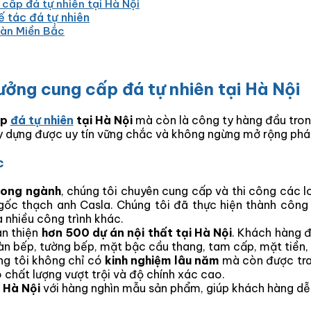
cấp đá tự nhiên tại Hà Nội
hế tác đá tự nhiên
toàn Miền Bắc
ưởng cung cấp đá tự nhiên tại Hà Nội
ấp
đá tự nhiên
tại Hà Nội
mà còn là công ty hàng đầu trong
ây dựng được uy tín vững chắc và không ngừng mở rộng phát
c
rong ngành
, chúng tôi chuyên cung cấp và thi công các l
ốc thạch anh Casla. Chúng tôi đã thực hiện thành công 
 nhiều công trình khác.
àn thiện
hơn 500 dự án nội thất tại Hà Nội
. Khách hàng đ
àn bếp, tường bếp, mặt bậc cầu thang, tam cấp, mặt tiền
ng tôi không chỉ có
kinh nghiệm lâu năm
mà còn được tra
hất lượng vượt trội và độ chính xác cao.
i Hà Nội
với hàng nghìn mẫu sản phẩm, giúp khách hàng dễ 