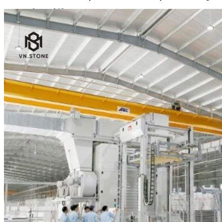
Đá tự nhiên
Đá Thạch Anh
Đá Nhân Tạo
Đá Lát Nền
Đá Cầu Thang
Đá Cầu Thang
Đá Bàn Bếp
Đá Bàn Bếp
Đá Lát Nền
Đá Bàn Bếp Cao Cấp
Đá Ốp
Đá Ốp Bếp
Đá Ốp Mặt Tiền
Đá Ốp Cột
Đá Ốp Mộ
Đá Ốp Thang Máy