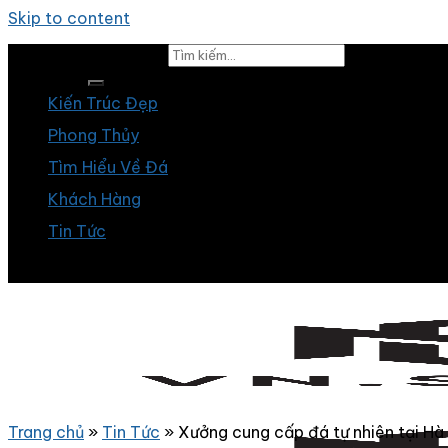
Skip to content
Tìm kiếm:
Kiến Trúc Đẹp
Phong Thủy
Tìm Hiểu Về Đá
Khách Hàng
Tin Tức
Trang chủ
»
Tin Tức
»
Xưởng cung cấp đá tự nhiên tại Hà