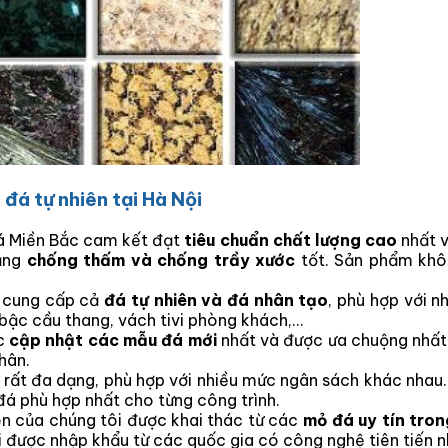
đá tự nhiên tại Hà Nội
á Miền Bắc cam kết đạt
tiêu chuẩn chất lượng cao
nhất v
năng
chống thấm và chống trầy xước
tốt. Sản phẩm khôn
 cung cấp cả
đá tự nhiên và đá nhân tạo
, phù hợp với n
bậc cầu thang, vách tivi phòng khách,…
ục
cập nhật các mẫu đá mới
nhất và được ưa chuộng nhất 
hân.
 rất đa dạng, phù hợp với nhiều mức ngân sách khác nhau
đá phù hợp nhất cho từng công trình.
n của chúng tôi được khai thác từ các
mỏ đá uy tín tro
i được nhập khẩu từ các quốc gia có công nghệ tiên tiến n