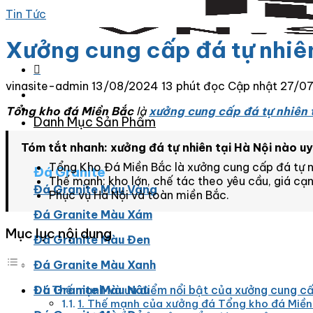
Tin Tức
Xưởng cung cấp đá tự nhiên
vinasite-admin
13/08/2024
13 phút đọc
Cập nhật 27/0
Tổng kho đá Miền Bắc
là
xưởng cung cấp đá tự nhiên 
Danh Mục Sản Phẩm
Tóm tắt nhanh: xưởng đá tự nhiên tại Hà Nội nào uy
Tổng Kho Đá Miền Bắc là xưởng cung cấp đá tự nhi
Đá Granite
Thế mạnh: kho lớn, chế tác theo yêu cầu, giá cạn
Đá Granite Màu Vàng
Phục vụ Hà Nội và toàn miền Bắc.
Đá Granite Màu Xám
Mục lục nội dung
Đá Granite Màu Đen
Đá Granite Màu Xanh
I. Thế mạnh và ưu điểm nổi bật của xưởng cung cấ
Đá Granite Màu Nâu
1. Thế mạnh của xưởng đá Tổng kho đá Miề