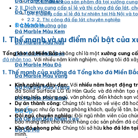
Đá Granite Màu Đỏ
2. Ưu điểm của sản phẩm đá tại xưởng cung 
II. Dịch vụ cung cấp sỉ lẻ và thi công đá ốp lát, c
Đá Travertine
1. Cung cấp sỉ lẻ đá tự nhiên tại Hà Nội và 
2. Thi công đá ốp lát chuyên nghiệp
Đá Marble
Câu hỏi thường gặp
Đá Marble Màu Kem
I. Thế mạnh và ưu điểm nổi bật của x
Đá Marble Màu Nâu
Tổng kho đá Miền Bắc
không chỉ là một
xưởng cung c
Đá Marble Màu Đen
đá nhân tạo
. Với nhiều năm kinh nghiệm, chúng tôi đã x
Đá Marble Màu Đỏ
1. Thế mạnh của xưởng đá Tổng kho đá Miền Bắ
Đá Marble Màu Vàng
Kinh nghiệm dày dạn:
Với
nhiều năm hoạt động t
Đá Marble Màu Trắng
đá Solid Surface LG từ Hàn Quốc và đá nhân tạo g
phòng bếp, phòng ngủ, văn phòng, đến khách sạn và
Đá Marble Màu Xanh
Dự án thành công:
Chúng tôi tự hào về việc đã ho
hạng mục như ốp tường phòng khách, quầy lễ tân, b
Đá Ốp
Đội ngũ chuyên nghiệp:
Đội ngũ nhân viên của chú
Đá Ốp Bàn Bếp Nhân Tạo​
bảo mang đến cho khách hàng các sản phẩm đá có c
Kho đá phong phú:
Chúng tôi sở hữu
kho đá lớn tạ
Đá Ốp Mộ
mình.