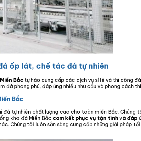
 đá ốp lát, chế tác đá tự nhiên
 Miền Bắc
tự hào cung cấp các dịch vụ sỉ lẻ và thi công đá
m đá phong phú, đáp ứng nhiều nhu cầu và phong cách thi
 Miền Bắc
ại đá tự nhiên chất lượng cao cho toàn miền Bắc. Chúng 
 Tổng kho đá Miền Bắc
cam kết phục vụ tận tình
v
à đáp 
hác. Chúng tôi luôn sẵn sàng cung cấp những giải pháp tố