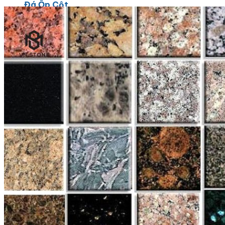
Đá Ốp Cột
Đá Ốp Thang Máy
Đá Ốp Bếp
Đá Ốp Bếp Tự Nhiên
Tranh đá
Tranh Đá Marble Đối Xứng
Tranh Đá Thạch Anh Đối Xứng
Tranh Đá Sơn Thủy Xuyên Sáng
Tranh Đá Granite Đối Xứng
Tranh Đá Xuyên Sáng Onyx
Đá Nội Thất
Chậu Lavabo Đá
Mặt Bàn Lavabo Đá