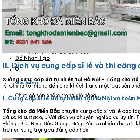
Đá Ốp Bàn Bếp Nhân Tạo
Đá Ốp Bếp Tự Nhiên
Tranh đá
Tranh Đá Granite Đối Xứng
Tranh Đá Marble Đối Xứng
Tranh Đá Sơn Thủy Xuyên Sáng
Tranh Đá Thạch Anh Đối Xứng
Tranh Đá Xuyên Sáng Onyx
Vách Tivi ỐP Đá Cao Cấp
Đá Nhân Tạo
II. Dịch vụ cung cấp sỉ lẻ và thi công
0
Xưởng cung cấp đá tự nhiên tại Hà Nội
–
Tổng kho đá
Giỏ hàng
lý. Chúng tôi mang đến cho khách hàng một loạt sản phẩ
Chưa có sản phẩm trong giỏ hàng.
1. Cung cấp sỉ lẻ đá tự nhiên tại Hà Nội và toàn
Tổng kho đá Miền Bắc
chuyên cung cấp sỉ và lẻ các lo
đá solid surface,… Với dịch vụ chuyên nghiệp và uy tín,
Phòng, Bắc Ninh, Bắc Giang, Hưng Yên và nhiều khu vực k
trở nên sang trọng và đẳng cấp hơn.