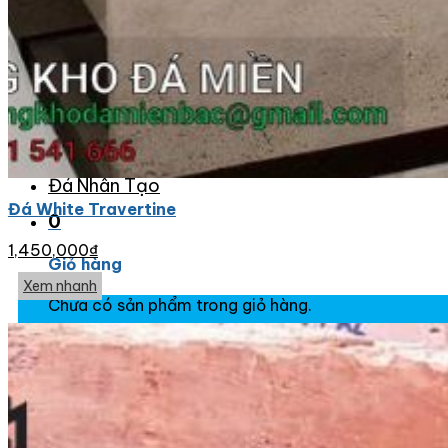
Đá Ốp Bàn Bếp Nhân Tạo
Đá Ốp Bếp Tự Nhiên
Tranh đá
Tranh Đá Granite Đối Xứng
Tranh Đá Marble Đối Xứng
Tranh Đá Sơn Thủy Xuyên Sáng
Tranh Đá Thạch Anh Đối Xứng
Tranh Đá Xuyên Sáng Onyx
Vách Tivi ỐP Đá Cao Cấp
Đá Nhân Tạo
Đá White Travertine
0
1,450,000
₫
Giỏ hàng
Xem nhanh
Chưa có sản phẩm trong giỏ hàng.