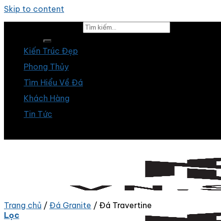
Skip to content
Tìm kiếm:
Kiến Trúc Đẹp
Phong Thủy
Tìm Hiểu Về Đá
Khách Hàng
Tin Tức
Trang chủ
/
Đá Granite
/
Đá Travertine
Lọc