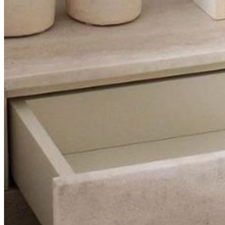
Đá tự nhiên
Đá Thạch Anh
Đá Nhân Tạo
Đá Lát Nền
Đá Cầu Thang
Đá Cầu Thang
Đá Bàn Bếp
Đá Bàn Bếp
Đá Lát Nền
Đá Bàn Bếp Cao Cấp
Đá Ốp
Đá Ốp Bếp
Đá Ốp Mặt Tiền
Đá Ốp Cột
Đá Ốp Mộ
Đá Ốp Thang Máy