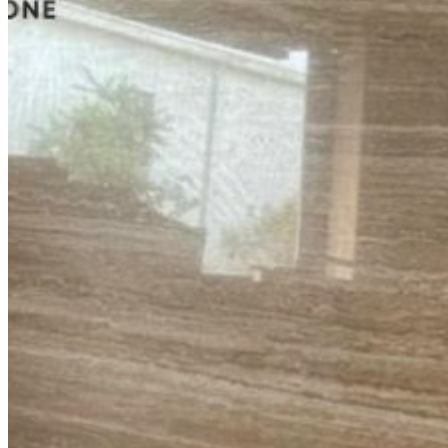
Đá Granite Màu Đỏ
Đá Travertine
Đá Marble
Đá Marble Màu Kem
Đá Marble Màu Nâu
Đá Marble Màu Đen
Đá Marble Màu Đỏ
Đá Marble Màu Vàng
Đá Marble Màu Trắng
Đá Marble Màu Xanh
Đá Ốp
Đá Ốp Bàn Bếp Nhân Tạo​
Đá Ốp Mộ