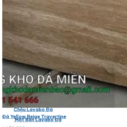
Đá Ốp Cột
Đá Ốp Thang Máy
Đá Ốp Bếp
Đá Ốp Bếp Tự Nhiên
Tranh đá
Tranh Đá Marble Đối Xứng
Tranh Đá Thạch Anh Đối Xứng
Tranh Đá Sơn Thủy Xuyên Sáng
Tranh Đá Granite Đối Xứng
Tranh Đá Xuyên Sáng Onyx
Đá Nội Thất
Chậu Lavabo Đá
Đá Yellow Beige Travertine
Mặt Bàn Lavabo Đá