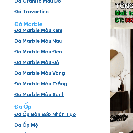
Đá Granite Màu Đỏ
Đá Travertine
Đá Marble
Đá Marble Màu Kem
Đá Marble Màu Nâu
Đá Marble Màu Đen
Đá Marble Màu Đỏ
Đá Marble Màu Vàng
Đá Marble Màu Trắng
Đá Marble Màu Xanh
Đá Ốp
Đá Ốp Bàn Bếp Nhân Tạo​
Đá Ốp Mộ