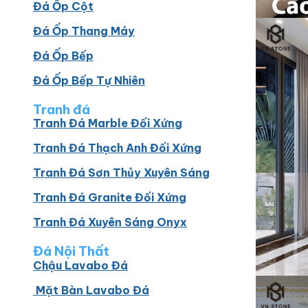
Đá Ốp Cột
Đá Ốp Thang Máy
Đá Ốp Bếp
Đá Ốp Bếp Tự Nhiên
Tranh đá
Tranh Đá Marble Đối Xứng
Tranh Đá Thạch Anh Đối Xứng
Tranh Đá Sơn Thủy Xuyên Sáng
Tranh Đá Granite Đối Xứng
Tranh Đá Xuyên Sáng Onyx
Đá Nội Thất
Chậu Lavabo Đá
Mặt Bàn Lavabo Đá