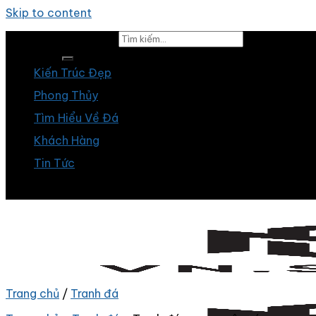
Skip to content
Tìm kiếm:
Kiến Trúc Đẹp
Phong Thủy
Tìm Hiểu Về Đá
Khách Hàng
Tin Tức
Trang chủ
/
Tranh đá