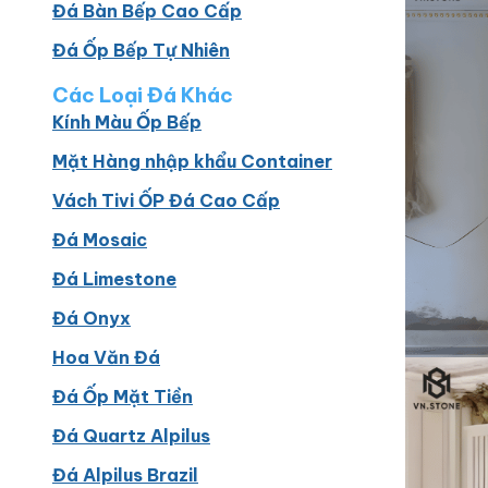
Đá Bàn Bếp Cao Cấp
Đá Ốp Bếp Tự Nhiên
Các Loại Đá Khác
Kính Màu Ốp Bếp
Mặt Hàng nhập khẩu Container
Vách Tivi ỐP Đá Cao Cấp
Đá Mosaic
Đá Limestone
Đá Onyx
Hoa Văn Đá
Đá Ốp Mặt Tiền
Đá Quartz Alpilus
Đá Alpilus Brazil