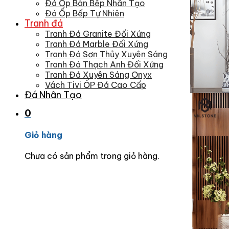
Đá Ốp Bàn Bếp Nhân Tạo
Đá Ốp Bếp Tự Nhiên
Tranh đá
Tranh Đá Granite Đối Xứng
Tranh Đá Marble Đối Xứng
Tranh Đá Sơn Thủy Xuyên Sáng
Tranh Đá Thạch Anh Đối Xứng
Tranh Đá Xuyên Sáng Onyx
Vách Tivi ỐP Đá Cao Cấp
Đá Nhân Tạo
0
Giỏ hàng
Chưa có sản phẩm trong giỏ hàng.