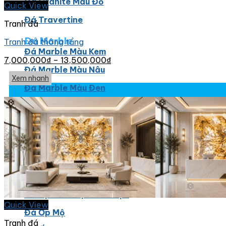
Đá Granite Màu Đỏ
Quick View
Đá Travertine
Tranh đá
Đá Marble
Tranh đá thông tầng
Đá Marble Màu Kem
7,000,000
₫
–
13,500,000
₫
Đá Marble Màu Nâu
Xem nhanh
Đá Marble Màu Đen
Đá Marble Màu Đỏ
Đá Marble Màu Vàng
Đá Marble Màu Trắng
Đá Marble Màu Xanh
Đá Ốp
Đá Ốp Bàn Bếp Nhân Tạo​
Quick View
Đá Ốp Mộ
Tranh đá