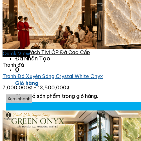
Đá Ốp Bàn Bếp Nhân Tạo
Đá Ốp Bếp Tự Nhiên
Tranh đá
Tranh Đá Granite Đối Xứng
Tranh Đá Marble Đối Xứng
Tranh Đá Sơn Thủy Xuyên Sáng
Tranh Đá Thạch Anh Đối Xứng
Tranh Đá Xuyên Sáng Onyx
Vách Tivi ỐP Đá Cao Cấp
Quick View
Đá Nhân Tạo
Tranh đá
0
Tranh Đá Xuyên Sáng Crystal White Onyx
Giỏ hàng
7,000,000
₫
–
13,500,000
₫
Chưa có sản phẩm trong giỏ hàng.
Xem nhanh