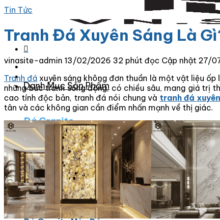
Tin Tức
Tranh Đá Xuyên Sáng Là Gì
vinasite-admin
13/02/2026
32 phút đọc
Cập nhật 27/0
Tranh đá
xuyên sáng không đơn thuần là một vật liệu ốp l
Danh Mục Sản Phẩm
những bức tranh sống động, có chiều sâu, mang giá trị t
cao tính độc bản, tranh đá nói chung và
tranh đá xuyê
tân và các không gian cần điểm nhấn mạnh về thị giác.
Đá Granite
Đá Granite Màu Vàng
Đá Granite Màu Xám
Đá Granite Màu Đen
Đá Granite Màu Xanh
Đá Granite Màu Nâu