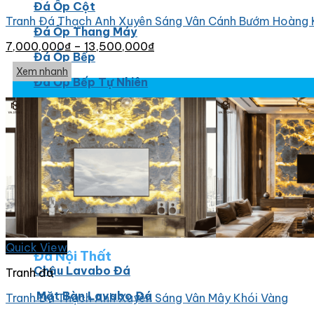
Đá Ốp Cột
Tranh Đá Thạch Anh Xuyên Sáng Vân Cánh Bướm Hoàng 
Đá Ốp Thang Máy
7,000,000
₫
–
13,500,000
₫
Đá Ốp Bếp
Xem nhanh
Đá Ốp Bếp Tự Nhiên
Tranh đá
Tranh Đá Marble Đối Xứng
Tranh Đá Thạch Anh Đối Xứng
Tranh Đá Sơn Thủy Xuyên Sáng
Tranh Đá Granite Đối Xứng
Tranh Đá Xuyên Sáng Onyx
Quick View
Đá Nội Thất
Chậu Lavabo Đá
Tranh đá
Mặt Bàn Lavabo Đá
Tranh Đá Thạch Anh Xuyên Sáng Vân Mây Khói Vàng