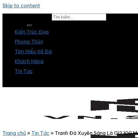
Skip to content
Tìm kiếm:
Kiến Trúc Đẹp
Phong Thủy
Tìm Hiểu Về Đá
Khách Hàng
Tin Tức
Trang chủ
»
Tin Tức
»
Tranh Đá Xuyên Sáng Là Gì? 100 M