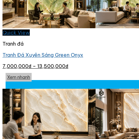
Quick View
Tranh đá
Tranh Đá Xuyên Sáng Green Onyx
7,000,000
₫
–
13,500,000
₫
Xem nhanh