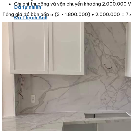
Chi phí thi công và vận chuyển khoảng 2.000.000 
Đá tự nhiên
Tổng giá đá bàn bếp ≈ (3 × 1.800.000) + 2.000.000 = 
Đá Thạch Anh
Đá Nhân Tạo
Đá Lát Nền
Đá Cầu Thang
Đá Cầu Thang
Đá Bàn Bếp
Đá Bàn Bếp
Đá Lát Nền
Đá Bàn Bếp Cao Cấp
Đá Ốp
Đá Ốp Bếp
Đá Ốp Mặt Tiền
Đá Ốp Cột
Đá Ốp Mộ
Đá Ốp Thang Máy