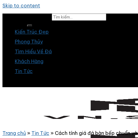
Skip to content
Tìm kiếm:
Kiến Trúc Đẹp
Phong Thủy
Tìm Hiểu Về Đá
Khách Hàng
Tin Tức
Trang chủ
»
Tin Tức
»
Cách tính giá đá bàn bếp chuẩn và 