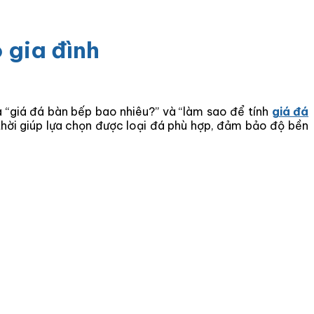
 gia đình
à
“giá đá bàn bếp bao nhiêu?”
và
“làm sao để tính
giá đá
 thời giúp lựa chọn được loại đá phù hợp, đảm bảo độ bền