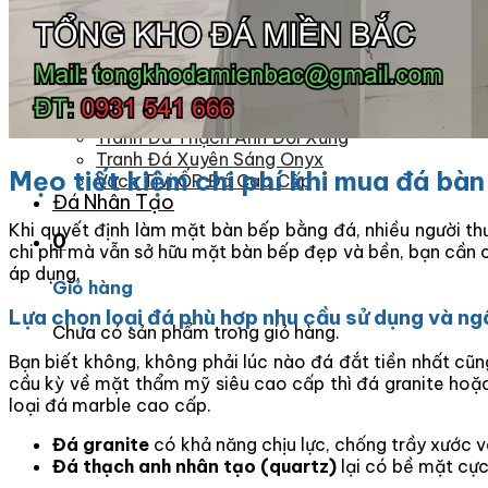
Đá Ốp Bàn Bếp Nhân Tạo
Đá Ốp Bếp Tự Nhiên
Tranh đá
Tranh Đá Granite Đối Xứng
Tranh Đá Marble Đối Xứng
Tranh Đá Sơn Thủy Xuyên Sáng
Tranh Đá Thạch Anh Đối Xứng
Tranh Đá Xuyên Sáng Onyx
Mẹo tiết kiệm chi phí khi mua đá bà
Vách Tivi ỐP Đá Cao Cấp
Đá Nhân Tạo
Khi quyết định làm mặt bàn bếp bằng đá, nhiều người th
0
chi phí mà vẫn sở hữu mặt bàn bếp đẹp và bền, bạn cần c
áp dụng.
Giỏ hàng
Lựa chọn loại đá phù hợp nhu cầu sử dụng và n
Chưa có sản phẩm trong giỏ hàng.
Bạn biết không, không phải lúc nào đá đắt tiền nhất cũn
cầu kỳ về mặt thẩm mỹ siêu cao cấp thì đá granite hoặc 
loại đá marble cao cấp.
Đá granite
có khả năng chịu lực, chống trầy xước và
Đá thạch anh nhân tạo (quartz)
lại có bề mặt cực