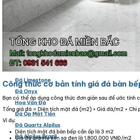
Đá Bàn Bếp Cao Cấp
Đá Ốp Bếp Tự Nhiên
Các Loại Đá Khác
Kính Màu Ốp Bếp
Mặt Hàng nhập khẩu Container
Vách Tivi ỐP Đá Cao Cấp
Đá Mosaic
Đá Limestone
Công thức cơ bản tính giá đá bàn b
Đá Onyx
Bạn có thể áp dụng công thức đơn giản sau để ước tính c
Hoa Văn Đá
Tổng giá đá = Diện tích mặt đá (m2) × Giá đá/m2 + Chi p
Đá Ốp Mặt Tiền
Ví dụ:
Đá Quartz Alpilus
Diện tích mặt đá bàn bếp cần ốp là 3 m2
Đá Alpilus Brazil
Giá đá granite kim sa đen là 1.800.000 VNĐ/m2