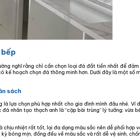
n bếp
ường nghĩ rằng chỉ cần chọn loại đá đắt tiền nhất để đảm
ó kế hoạch chọn đá thông minh hơn. Dưới đây là một số mẹ
gân sách
g là lựa chọn phù hợp nhất cho gia đình mình đâu nhé. Ví
đá nhân tạo thạch anh là “cặp bài trùng” lý tưởng: vừa bề
 chịu nhiệt rất tốt, lại đa dạng màu sắc nên dễ phối hợp vớ
 kỳ bóng mịn, đồng đều về màu sắc và rất dễ vệ sinh, chố