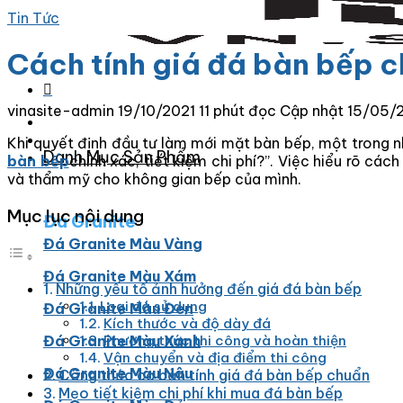
Tin Tức
Cách tính giá đá bàn bếp ch
vinasite-admin
19/10/2021
11 phút đọc
Cập nhật 15/05/
Khi quyết định đầu tư làm mới mặt bàn bếp, một trong n
Danh Mục Sản Phẩm
bàn bếp
chính xác, tiết kiệm chi phí?”
. Việc hiểu rõ các
và thẩm mỹ cho không gian bếp của mình.
Mục lục nội dung
Đá Granite
Đá Granite Màu Vàng
Đá Granite Màu Xám
Những yếu tố ảnh hưởng đến giá đá bàn bếp
Loại đá sử dụng
Đá Granite Màu Đen
Kích thước và độ dày đá
Phương thức thi công và hoàn thiện
Đá Granite Màu Xanh
Vận chuyển và địa điểm thi công
Đá Granite Màu Nâu
Công thức cơ bản tính giá đá bàn bếp chuẩn
Mẹo tiết kiệm chi phí khi mua đá bàn bếp