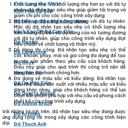
Các Loại Đá Khác
Khối lượng nhẹ: Với khối lượng nhẹ hơn so với đá tự
nhiên, đá nhân tạo siêu nhẹ giúp giảm tải trọng và
Kính Màu Ốp Bếp
giảm chi phí cho các công trình xây dựng.
Độ bền và độ cứng tương đương với đá tự nhiên:
Mặt Hàng nhập khẩu Container
Mặc dù đá nhân tạo siêu nhẹ có khối lượng nhẹ
Vách Tivi ỐP Đá Cao Cấp
hơn, nhưng độ bền và độ cứng của nó tương đương
với đá tự nhiên, giúp cho công trình xây dựng đạt
Đá Mosaic
tiêu chuẩn về chất lượng và thẩm mỹ.
Dễ dàng thi công: Đá nhân tạo siêu nhẹ có thể
Đá Limestone
cắt, khoan, phay, mài và gia công đa dạng để tạo
ra các sản phẩm theo yêu cầu của khách hàng.
Đá Onyx
Điều này giúp cho quá trình thi công trở nên dễ
dàng hơn và nhanh chóng hơn.
Hoa Văn Đá
Đa dạng về màu sắc và kiểu dáng: Đá nhân tạo
Đá Ốp Mặt Tiền
siêu nhẹ được sản xuất với nhiều màu sắc và kiểu
dáng khác nhau, giúp cho khách hàng có thể lựa
Đá Quartz Alpilus
chọn sản phẩm phù hợp với nhu cầu và phong cách
thiết kế của công trình xây dựng.
Đá Alpilus Brazil
Với những lợi ích trên, đá nhân tạo siêu nhẹ đang được
Đá tự nhiên
ứng dụng rộng rãi trong xây dựng các công trình hiện
đại.
Đá Thạch Anh