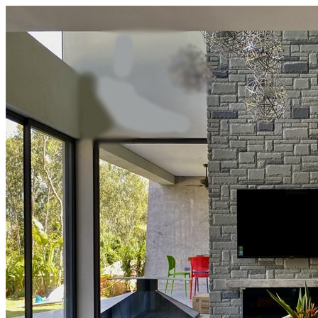
Đá Nhân Tạo
Đá Lát Nền
Đá Cầu Thang
Đá Cầu Thang
Đá Bàn Bếp
Đá Bàn Bếp
Đá Lát Nền
Đá Bàn Bếp Cao Cấp
Đá Ốp
Đá Ốp Bếp
Đá Ốp Mặt Tiền
Đá Ốp Cột
Đá Ốp Mộ
Đá Ốp Thang Máy
Đá Ốp Bàn Bếp Nhân Tạo
Đá Ốp Bếp Tự Nhiên
Tranh đá
Tranh Đá Granite Đối Xứng