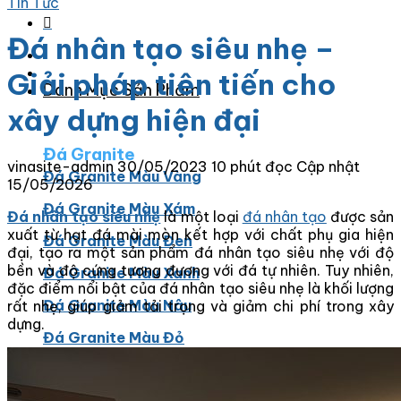
Tin Tức
Đá nhân tạo siêu nhẹ –
Giải pháp tiên tiến cho
Danh Mục Sản Phẩm
xây dựng hiện đại
Đá Granite
vinasite-admin
30/05/2023
10 phút đọc
Cập nhật
Đá Granite Màu Vàng
15/05/2026
Đá Granite Màu Xám
Đá nhân tạo siêu nhẹ
là một loại
đá nhân tạo
được sản
xuất từ hạt đá mài mòn kết hợp với chất phụ gia hiện
Đá Granite Màu Đen
đại, tạo ra một sản phẩm đá nhân tạo siêu nhẹ với độ
bền và độ cứng tương đương với đá tự nhiên. Tuy nhiên,
Đá Granite Màu Xanh
đặc điểm nổi bật của đá nhân tạo siêu nhẹ là khối lượng
Đá Granite Màu Nâu
rất nhẹ, giúp giảm tải trọng và giảm chi phí trong xây
dựng.
Đá Granite Màu Đỏ
Đá Travertine