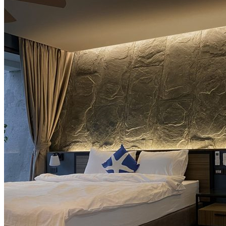
Đá Marble
Đá Marble Màu Kem
Đá Marble Màu Nâu
Đá Marble Màu Đen
Đá Marble Màu Đỏ
Đá Marble Màu Vàng
Đá Marble Màu Trắng
Đá Marble Màu Xanh
Đá Ốp
Đá Ốp Bàn Bếp Nhân Tạo​
Đá Ốp Mộ
Đá Ốp Cột
Đá Ốp Thang Máy