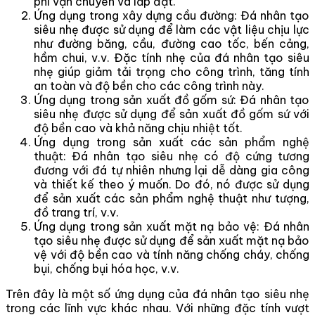
phí vận chuyển và lắp đặt.
Ứng dụng trong xây dựng cầu đường: Đá nhân tạo
siêu nhẹ được sử dụng để làm các vật liệu chịu lực
như đường băng, cầu, đường cao tốc, bến cảng,
hầm chui, v.v. Đặc tính nhẹ của đá nhân tạo siêu
nhẹ giúp giảm tải trọng cho công trình, tăng tính
an toàn và độ bền cho các công trình này.
Ứng dụng trong sản xuất đồ gốm sứ: Đá nhân tạo
siêu nhẹ được sử dụng để sản xuất đồ gốm sứ với
độ bền cao và khả năng chịu nhiệt tốt.
Ứng dụng trong sản xuất các sản phẩm nghệ
thuật: Đá nhân tạo siêu nhẹ có độ cứng tương
đương với đá tự nhiên nhưng lại dễ dàng gia công
và thiết kế theo ý muốn. Do đó, nó được sử dụng
để sản xuất các sản phẩm nghệ thuật như tượng,
đồ trang trí, v.v.
Ứng dụng trong sản xuất mặt nạ bảo vệ: Đá nhân
tạo siêu nhẹ được sử dụng để sản xuất mặt nạ bảo
vệ với độ bền cao và tính năng chống cháy, chống
bụi, chống bụi hóa học, v.v.
Trên đây là một số ứng dụng của đá nhân tạo siêu nhẹ
trong các lĩnh vực khác nhau. Với những đặc tính vượt