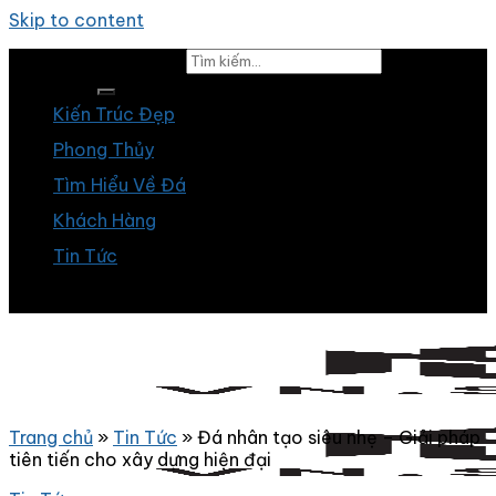
Skip to content
Tìm kiếm:
Kiến Trúc Đẹp
Phong Thủy
Tìm Hiểu Về Đá
Khách Hàng
Tin Tức
Trang chủ
»
Tin Tức
»
Đá nhân tạo siêu nhẹ – Giải pháp
tiên tiến cho xây dựng hiện đại