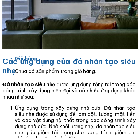
Tranh Đá Marble Đối Xứng
Tranh Đá Sơn Thủy Xuyên Sáng
Tranh Đá Thạch Anh Đối Xứng
Tranh Đá Xuyên Sáng Onyx
Vách Tivi ỐP Đá Cao Cấp
Đá Nhân Tạo
0
Giỏ hàng
Các ứng dụng của đá nhân tạo siêu
nhẹ
Chưa có sản phẩm trong giỏ hàng.
Đá nhân tạo siêu nhẹ
được ứng dụng rộng rãi trong các
công trình xây dựng hiện đại và có nhiều ứng dụng khác
nhau như sau:
Ứng dụng trong xây dựng nhà cửa: Đá nhân tạo
siêu nhẹ được sử dụng để làm cột, tường, mặt tiền
và các vật dụng nội thất trong các công trình xây
dựng nhà cửa. Nhờ khối lượng nhẹ, đá nhân tạo siêu
nhẹ giúp giảm tải trọng cho công trình, giảm chi