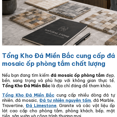
Tổng Kho Đá Miền Bắc cung cấp đá
mosaic ốp phòng tắm chất lượng
Nếu bạn đang tìm kiếm
đá mosaic ốp phòng tắm
đẹp,
bền, sang trọng và phù hợp với không gian thực tế,
Tổng Kho Đá Miền Bắc
là địa chỉ đáng để tham khảo.
Tổng Kho Đá Miền Bắc
cung cấp nhiều dòng đá tự
nhiên, đá mosaic,
Đá tự nhiên nguyên tấm
, đá Marble,
Travertine,
Đá Limestone
, Granite và các vật liệu ốp
lát cao cấp cho phòng tắm, phòng khách, bếp, mặt
tiền, sân vườn và công trình thương mại.