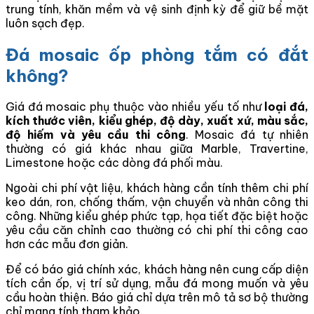
trung tính, khăn mềm và vệ sinh định kỳ để giữ bề mặt
luôn sạch đẹp.
Đá mosaic ốp phòng tắm có đắt
không?
Giá đá mosaic phụ thuộc vào nhiều yếu tố như
loại đá,
kích thước viên, kiểu ghép, độ dày, xuất xứ, màu sắc,
độ hiếm và yêu cầu thi công
. Mosaic đá tự nhiên
thường có giá khác nhau giữa Marble, Travertine,
Limestone hoặc các dòng đá phối màu.
Ngoài chi phí vật liệu, khách hàng cần tính thêm chi phí
keo dán, ron, chống thấm, vận chuyển và nhân công thi
công. Những kiểu ghép phức tạp, họa tiết đặc biệt hoặc
yêu cầu căn chỉnh cao thường có chi phí thi công cao
hơn các mẫu đơn giản.
Để có báo giá chính xác, khách hàng nên cung cấp diện
tích cần ốp, vị trí sử dụng, mẫu đá mong muốn và yêu
cầu hoàn thiện. Báo giá chỉ dựa trên mô tả sơ bộ thường
chỉ mang tính tham khảo.