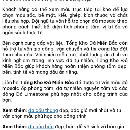
Khách hàng có thể xem mẫu trực tiếp tại kho để lựa
chọn màu sắc, bề mặt, kiểu ghép, kích thước và chất
liệu phù hợp. Đội ngũ tư vấn hỗ trợ chọn đá mosaic theo
phong cách thiết kế, diện tích phòng tắm, vị trí ốp và
ngân sách thực tế.
Bên cạnh cung cấp vật liệu, Tổng Kho Đá Miền Bắc còn
hỗ trợ tư vấn gia công, vận chuyển và thi công lắp đặt
theo nhu cầu. Với nhiều mẫu mã, chất lượng ổn định và
kinh nghiệm trong lĩnh vực đá tự nhiên, Tổng Kho Đá
Miền Bắc giúp khách hàng hoàn thiện phòng tắm đẹp,
bền, tinh tế và mang dấu ấn riêng.
Liên hệ
Tổng Kho Đá Miền Bắc
để được tư vấn mẫu đá
mosaic ốp phòng tắm, đá tự nhiên nguyên tấm và các
dòng Đá Limestone phù hợp nhất cho công trình của
bạn.
Xem thêm:
đá cầu thang
đẹp, báo giá mới nhất và tư
vấn chọn mẫu phù hợp cho công trình.
Xem thêm:
đá bàn bếp
đẹp, bền, dễ vệ sinh và báo giá