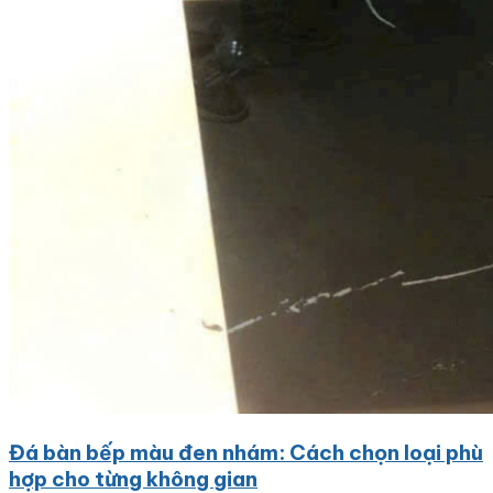
Đá bàn bếp màu đen nhám: Cách chọn loại phù
hợp cho từng không gian