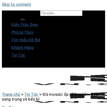
Skip to content
Tìm kiếm:
Kiến Trúc Đẹp
Phong Thủy
Tìm Hiểu Về Đá
Khách Hàng
Tin Tức
Trang chủ
»
Tin Tức
»
Đá mosaic ốp phòng tắm đẹp,
sang trọng và bền bỉ