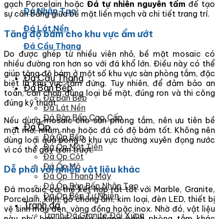
gạch Porcelain hoặc
Đá tự nhiên nguyên tấm
để tạo
Đá Nhân Tạo
sự cân bằng giữa bề mặt liền mạch và chi tiết trang trí.
Đá Lát Nền
Tăng độ bám cho khu vực ẩm ướt
Đá Cầu Thang
Do được ghép từ nhiều viên nhỏ, bề mặt mosaic có
nhiều đường ron hơn so với đá khổ lớn. Điều này có thể
giúp tăng độ bám ở một số khu vực sàn phòng tắm, đặc
Đá Cầu Thang
biệt là khu vực tắm đứng. Tuy nhiên, để đảm bảo an
Đá Bàn Bếp
toàn, cần chọn đúng loại bề mặt, đúng ron và thi công
Đá Bàn Bếp
đúng kỹ thuật.
Đá Lát Nền
Đá Bàn Bếp Cao Cấp
Nếu dùng mosaic cho sàn phòng tắm, nên ưu tiên bề
Đá Ốp
mặt mờ, nhám nhẹ hoặc đá có độ bám tốt. Không nên
Đá Ốp Bếp
dùng loại quá bóng ở khu vực thường xuyên đọng nước
Đá Ốp Mặt Tiền
vì có thể gây trơn trượt.
Đá Ốp Cột
Đá Ốp Mộ
Dễ phối với nhiều vật liệu khác
Đá Ốp Thang Máy
Đá Ốp Bàn Bếp Nhân Tạo
Đá mosaic có thể kết hợp rất tốt với Marble, Granite,
Đá Ốp Bếp Tự Nhiên
Porcelain, kính, gỗ chống ẩm, kim loại, đèn LED, thiết bị
Tranh đá
vệ sinh màu đen, vàng đồng hoặc inox. Nhờ đó, vật liệu
Tranh Đá Granite Đối Xứng
này phù hợp với nhiều phong cách phòng tắm khác