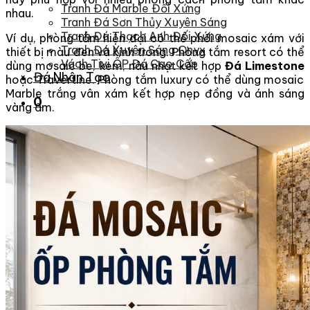
Tranh Đá Marble Đối Xứng
nhau.
Tranh Đá Sơn Thủy Xuyên Sáng
Tranh Đá Thạch Anh Đối Xứng
Ví dụ, phòng tắm hiện đại có thể phối mosaic xám với
Tranh Đá Xuyên Sáng Onyx
thiết bị màu đen và kính trong. Phòng tắm resort có thể
Vách Tivi ỐP Đá Cao Cấp
dùng mosaic be, kem, nâu nhạt kết hợp
Đá Limestone
Đá Nhân Tạo
hoặc Travertine. Phòng tắm luxury có thể dùng mosaic
Marble trắng vân xám kết hợp nẹp đồng và ánh sáng
0
vàng ấm.
Giỏ hàng
Chưa có sản phẩm trong giỏ hàng.