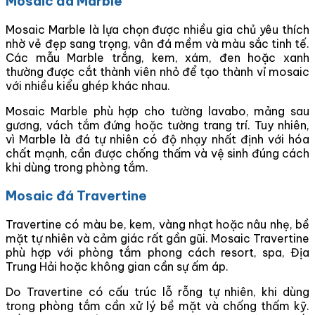
Mosaic đá Marble
Mosaic Marble là lựa chọn được nhiều gia chủ yêu thích
nhờ vẻ đẹp sang trọng, vân đá mềm và màu sắc tinh tế.
Các mẫu Marble trắng, kem, xám, đen hoặc xanh
thường được cắt thành viên nhỏ để tạo thành vỉ mosaic
với nhiều kiểu ghép khác nhau.
Mosaic Marble phù hợp cho tường lavabo, mảng sau
gương, vách tắm đứng hoặc tường trang trí. Tuy nhiên,
vì Marble là đá tự nhiên có độ nhạy nhất định với hóa
chất mạnh, cần được chống thấm và vệ sinh đúng cách
khi dùng trong phòng tắm.
Mosaic đá Travertine
Travertine có màu be, kem, vàng nhạt hoặc nâu nhẹ, bề
mặt tự nhiên và cảm giác rất gần gũi. Mosaic Travertine
phù hợp với phòng tắm phong cách resort, spa, Địa
Trung Hải hoặc không gian cần sự ấm áp.
Do Travertine có cấu trúc lỗ rỗng tự nhiên, khi dùng
trong phòng tắm cần xử lý bề mặt và chống thấm kỹ.