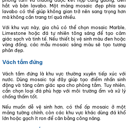
phòng tắm và thường được kết hợp cùng gương, đèn
hắt và bàn lavabo. Một mảng mosaic đẹp phía sau
lavabo có thể giúp không gian trở nên sang trọng hơn
mà không cần trang trí quá nhiều.
Với khu vực này, gia chủ có thể chọn mosaic Marble,
Limestone hoặc đá tự nhiên tông sáng để tạo cảm
giác sạch và tinh tế. Nếu thiết bị vệ sinh màu đen hoặc
vàng đồng, các mẫu mosaic sáng màu sẽ tạo tương
phản đẹp.
Vách tắm đứng
Vách tắm đứng là khu vực thường xuyên tiếp xúc với
nước. Dùng mosaic tại đây giúp tạo điểm nhấn sinh
động và tăng cảm giác spa cho phòng tắm. Tuy nhiên,
cần chọn loại đá phù hợp với môi trường ẩm và xử lý
chống thấm tốt.
Nếu muốn dễ vệ sinh hơn, có thể ốp mosaic ở một
mảng tường chính, còn các khu vực khác dùng đá khổ
lớn hoặc gạch ít ron để cân bằng công năng.