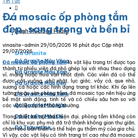
Tin Tức
Đá mosaic ốp phòng tắm
đẹp, sang trọng và bền bỉ
Danh Mục Sản Phẩm
vinasite-admin
29/05/2026
16 phút đọc
Cập nhật
29/07/2026
Đá Granite
Đá Granite Màu Vàng
Đá mosaic ốp phòng tắm
là vật liệu trang trí được tạo
thành từ nhiều viên đá nhỏ ghép lại với nhau theo dạng
Đá Granite Màu Xám
vỉ, mảng hoặc hoa văn nhất định. Các viên đá có thể
được cắt vuông, chữ nhật, lục giác, vảy cá, que nhỏ,
Đá Granite Màu Đen
xương cá hoặc các hình dạng trang trí khác. Khi ốp lên
tường hoặc sàn phòng tắm, đá mosaic tạo nên hiệu ứng
Đá Granite Màu Xanh
bề mặt sinh động, tinh tế và có chiều sâu hơn so với
Đá Granite Màu Nâu
các vật liệu ốp lát thông thường.
Đá Granite Màu Đỏ
Trong thiết kế nội thất hiện đại, phòng tắm không còn
chỉ là khu vực phụ mà đã trở thành không gian thư giãn,
Đá Travertine
chăm sóc bản thân và thể hiện gu thẩm mỹ của gia chủ.
Vì vậy, các vật liệu có tính trang trí cao như đá mosaic