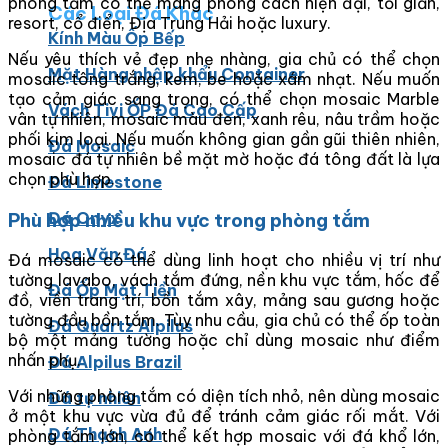
phòng tắm có thể mang phong cách hiện đại, tối giản,
Các Loại Đá Khác
resort, cổ điển, Địa Trung Hải hoặc luxury.
Kính Màu Ốp Bếp
Nếu yêu thích vẻ đẹp nhẹ nhàng, gia chủ có thể chọn
Mặt Hàng nhập khẩu Container
mosaic tông trắng, kem, be hoặc xám nhạt. Nếu muốn
tạo cảm giác sang trọng, có thể chọn mosaic Marble
Vách Tivi ỐP Đá Cao Cấp
vân tự nhiên, mosaic màu đen, xanh rêu, nâu trầm hoặc
phối kim loại. Nếu muốn không gian gần gũi thiên nhiên,
Đá Mosaic
mosaic đá tự nhiên bề mặt mờ hoặc đá tông đất là lựa
chọn phù hợp.
Đá Limestone
Phù hợp nhiều khu vực trong phòng tắm
Đá Onyx
Hoa Văn Đá
Đá mosaic có thể dùng linh hoạt cho nhiều vị trí như
tường lavabo, vách tắm đứng, nền khu vực tắm, hốc để
Đá Ốp Mặt Tiền
đồ, viền trang trí, bồn tắm xây, mảng sau gương hoặc
tường đầu bồn tắm. Tùy nhu cầu, gia chủ có thể ốp toàn
Đá Quartz Alpilus
bộ một mảng tường hoặc chỉ dùng mosaic như điểm
nhấn phụ.
Đá Alpilus Brazil
Với những phòng tắm có diện tích nhỏ, nên dùng mosaic
Đá tự nhiên
ở một khu vực vừa đủ để tránh cảm giác rối mắt. Với
Đá Thạch Anh
phòng tắm lớn, có thể kết hợp mosaic với đá khổ lớn,