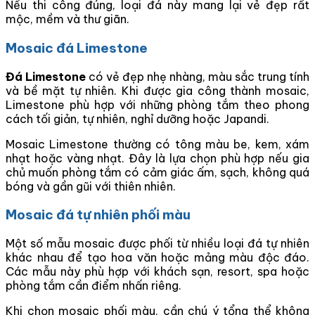
Nếu thi công đúng, loại đá này mang lại vẻ đẹp rất
mộc, mềm và thư giãn.
Mosaic đá Limestone
Đá Limestone
có vẻ đẹp nhẹ nhàng, màu sắc trung tính
và bề mặt tự nhiên. Khi được gia công thành mosaic,
Limestone phù hợp với những phòng tắm theo phong
cách tối giản, tự nhiên, nghỉ dưỡng hoặc Japandi.
Mosaic Limestone thường có tông màu be, kem, xám
nhạt hoặc vàng nhạt. Đây là lựa chọn phù hợp nếu gia
chủ muốn phòng tắm có cảm giác ấm, sạch, không quá
bóng và gần gũi với thiên nhiên.
Mosaic đá tự nhiên phối màu
Một số mẫu mosaic được phối từ nhiều loại đá tự nhiên
khác nhau để tạo hoa văn hoặc mảng màu độc đáo.
Các mẫu này phù hợp với khách sạn, resort, spa hoặc
phòng tắm cần điểm nhấn riêng.
Khi chọn mosaic phối màu, cần chú ý tổng thể không