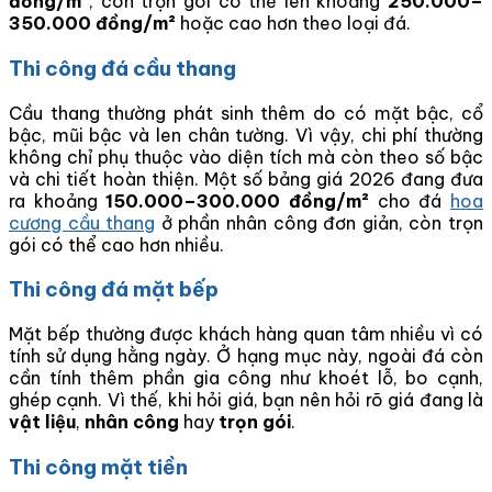
đồng/m²
, còn trọn gói có thể lên khoảng
250.000–
350.000 đồng/m²
hoặc cao hơn theo loại đá.
Thi công đá cầu thang
Cầu thang thường phát sinh thêm do có mặt bậc, cổ
bậc, mũi bậc và len chân tường. Vì vậy, chi phí thường
không chỉ phụ thuộc vào diện tích mà còn theo số bậc
và chi tiết hoàn thiện. Một số bảng giá 2026 đang đưa
ra khoảng
150.000–300.000 đồng/m²
cho đá
hoa
cương cầu thang
ở phần nhân công đơn giản, còn trọn
gói có thể cao hơn nhiều.
Thi công đá mặt bếp
Mặt bếp thường được khách hàng quan tâm nhiều vì có
tính sử dụng hằng ngày. Ở hạng mục này, ngoài đá còn
cần tính thêm phần gia công như khoét lỗ, bo cạnh,
ghép cạnh. Vì thế, khi hỏi giá, bạn nên hỏi rõ giá đang là
vật liệu
,
nhân công
hay
trọn gói
.
Thi công mặt tiền