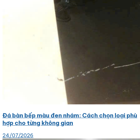
Đá bàn bếp màu đen nhám: Cách chọn loại phù
hợp cho từng không gian
24/07/2026