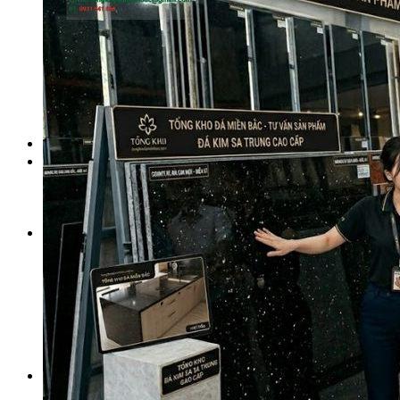
Đá Nhân Tạo
Đá Lát Nền
Đá Cầu Thang
Đá Cầu Thang
Đá Bàn Bếp
Đá Bàn Bếp
Đá Lát Nền
Đá Bàn Bếp Cao Cấp
Đá Ốp
Đá Ốp Bếp
Đá Ốp Mặt Tiền
Đá Ốp Cột
Đá Ốp Mộ
Đá Ốp Thang Máy
Đá Ốp Bàn Bếp Nhân Tạo
Đá Ốp Bếp Tự Nhiên
Tranh đá
Tranh Đá Granite Đối Xứng