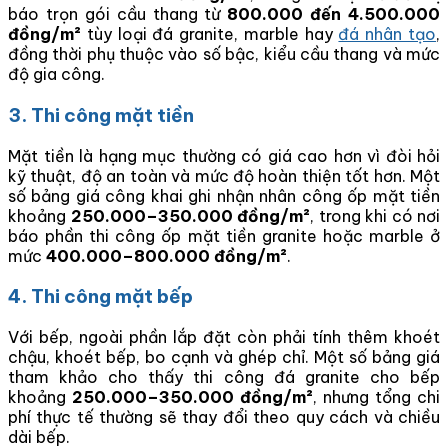
báo trọn gói cầu thang từ
800.000 đến 4.500.000
đồng/m²
tùy loại đá granite, marble hay
đá nhân tạo
,
đồng thời phụ thuộc vào số bậc, kiểu cầu thang và mức
độ gia công.
3. Thi công mặt tiền
Mặt tiền là hạng mục thường có giá cao hơn vì đòi hỏi
kỹ thuật, độ an toàn và mức độ hoàn thiện tốt hơn. Một
số bảng giá công khai ghi nhận nhân công ốp mặt tiền
khoảng
250.000–350.000 đồng/m²
, trong khi có nơi
báo phần thi công ốp mặt tiền granite hoặc marble ở
mức
400.000–800.000 đồng/m²
.
4. Thi công mặt bếp
Với bếp, ngoài phần lắp đặt còn phải tính thêm khoét
chậu, khoét bếp, bo cạnh và ghép chỉ. Một số bảng giá
tham khảo cho thấy thi công đá granite cho bếp
khoảng
250.000–350.000 đồng/m²
, nhưng tổng chi
phí thực tế thường sẽ thay đổi theo quy cách và chiều
dài bếp.