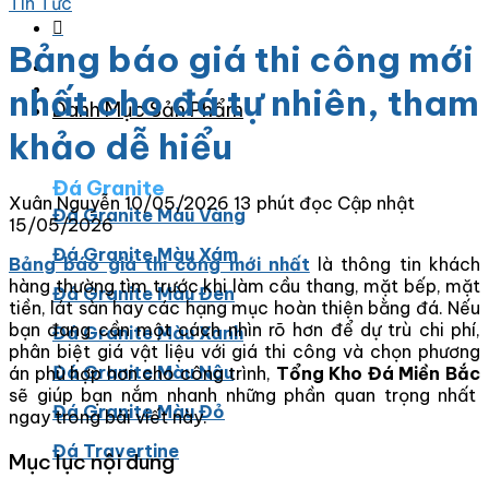
Tin Tức
Bảng báo giá thi công mới
nhất cho đá tự nhiên, tham
Danh Mục Sản Phẩm
khảo dễ hiểu
Đá Granite
Xuân Nguyễn
10/05/2026
13 phút đọc
Cập nhật
Đá Granite Màu Vàng
15/05/2026
Đá Granite Màu Xám
Bảng báo giá thi công mới nhất
là thông tin khách
hàng thường tìm trước khi làm cầu thang, mặt bếp, mặt
Đá Granite Màu Đen
tiền, lát sàn hay các hạng mục hoàn thiện bằng đá. Nếu
bạn đang cần một cách nhìn rõ hơn để dự trù chi phí,
Đá Granite Màu Xanh
phân biệt giá vật liệu với giá thi công và chọn phương
Đá Granite Màu Nâu
án phù hợp hơn cho công trình,
Tổng Kho Đá Miền Bắc
sẽ giúp bạn nắm nhanh những phần quan trọng nhất
Đá Granite Màu Đỏ
ngay trong bài viết này.
Đá Travertine
Mục lục nội dung