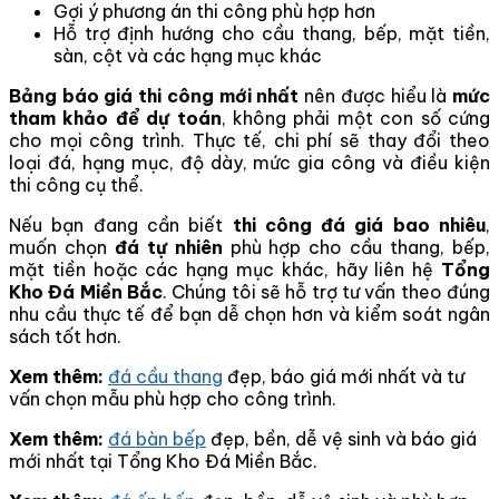
Gợi ý phương án thi công phù hợp hơn
Hỗ trợ định hướng cho cầu thang, bếp, mặt tiền,
sàn, cột và các hạng mục khác
Bảng báo giá thi công mới nhất
nên được hiểu là
mức
tham khảo để dự toán
, không phải một con số cứng
cho mọi công trình. Thực tế, chi phí sẽ thay đổi theo
loại đá, hạng mục, độ dày, mức gia công và điều kiện
thi công cụ thể.
Nếu bạn đang cần biết
thi công đá giá bao nhiêu
,
muốn chọn
đá tự nhiên
phù hợp cho cầu thang, bếp,
mặt tiền hoặc các hạng mục khác, hãy liên hệ
Tổng
Kho Đá Miền Bắc
. Chúng tôi sẽ hỗ trợ tư vấn theo đúng
nhu cầu thực tế để bạn dễ chọn hơn và kiểm soát ngân
sách tốt hơn.
Xem thêm:
đá cầu thang
đẹp, báo giá mới nhất và tư
vấn chọn mẫu phù hợp cho công trình.
Xem thêm:
đá bàn bếp
đẹp, bền, dễ vệ sinh và báo giá
mới nhất tại Tổng Kho Đá Miền Bắc.