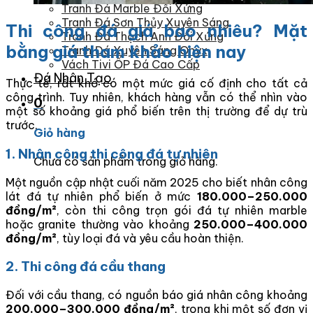
Tranh Đá Marble Đối Xứng
Tranh Đá Sơn Thủy Xuyên Sáng
Thi công đá giá bao nhiêu? Mặt
Tranh Đá Thạch Anh Đối Xứng
bằng giá tham khảo hiện nay
Tranh Đá Xuyên Sáng Onyx
Vách Tivi ỐP Đá Cao Cấp
Đá Nhân Tạo
Thực tế, rất khó có một mức giá cố định cho tất cả
công trình. Tuy nhiên, khách hàng vẫn có thể nhìn vào
0
một số khoảng giá phổ biến trên thị trường để dự trù
trước.
Giỏ hàng
1. Nhân công thi công đá tự nhiên
Chưa có sản phẩm trong giỏ hàng.
Một nguồn cập nhật cuối năm 2025 cho biết nhân công
lát đá tự nhiên phổ biến ở mức
180.000–250.000
đồng/m²
, còn thi công trọn gói đá tự nhiên marble
hoặc granite thường vào khoảng
250.000–400.000
đồng/m²
, tùy loại đá và yêu cầu hoàn thiện.
2. Thi công đá cầu thang
Đối với cầu thang, có nguồn báo giá nhân công khoảng
200.000–300.000 đồng/m²
, trong khi một số đơn vị