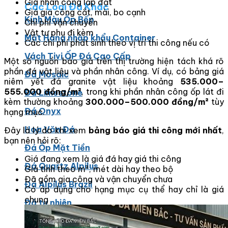
Giá nhân công lắp đặt
Các Loại Đá Khác
Giá gia công cắt, mài, bo cạnh
Kính Màu Ốp Bếp
Chi phí vận chuyển
Vật tư phụ đi kèm
Mặt Hàng nhập khẩu Container
Các chi phí phát sinh theo vị trí thi công nếu có
Vách Tivi ỐP Đá Cao Cấp
Một số nguồn báo giá trên thị trường hiện tách khá rõ
phần đá vật liệu và phần nhân công. Ví dụ, có bảng giá
Đá Mosaic
niêm yết đá granite vật liệu khoảng
535.000–
555.000 đồng/m²
, trong khi phần nhân công ốp lát đi
Đá Limestone
kèm thường khoảng
300.000–500.000 đồng/m²
tùy
Đá Onyx
hạng mục.
Hoa Văn Đá
Đây là lý do khi xem
bảng báo giá thi công mới nhất
,
bạn nên hỏi rõ:
Đá Ốp Mặt Tiền
Giá đang xem là giá đá hay giá thi công
Đá Quartz Alpilus
Giá tính theo m², mét dài hay theo bộ
Đã gồm gia công và vận chuyển chưa
Đá Alpilus Brazil
Có áp dụng cho hạng mục cụ thể hay chỉ là giá
chung
Đá tự nhiên
Đá Thạch Anh