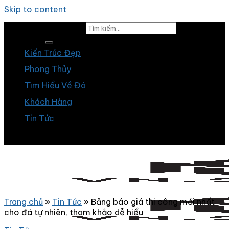
Skip to content
Tìm kiếm:
Kiến Trúc Đẹp
Phong Thủy
Tìm Hiểu Về Đá
Khách Hàng
Tin Tức
Trang chủ
»
Tin Tức
»
Bảng báo giá thi công mới nhất
cho đá tự nhiên, tham khảo dễ hiểu