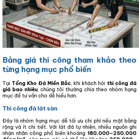
Bảng giá thi công tham khảo theo
từng hạng mục phổ biến
Tại
Tổng Kho Đá Miền Bắc
, khi khách hỏi
thi công đá
giá bao nhiêu
, chúng tôi thường chia theo nhóm hạng
mục để tư vấn cho dễ hiểu hơn.
Thi công đá lát sàn
Đây là nhóm hạng mục dễ tối ưu chi phí nếu mặt bằng
rộng và ít chi tiết. Với lát đá tự nhiên, nhiều nguồn ghi
nhận nhân công phổ biến khoảng
180.000–250.000