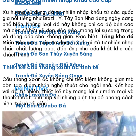
Đá Ốp Bếp
Xu hướng sử dụng đá tự nhiên nhập khẩu từ các quốc
Đá Ốp Bếp Tự Nhiên
gia nổi tiếng như Brazil, Ý, Tây Ban Nha đang ngày càng
phổ biến. Những loại đá này không chỉ có độ bền cao
Tranh đá
mà còn sở hữu vẻ đẹp độc đáo, mang lại sự sang trọng
Tranh Đá Marble Đối Xứng
và đẳng cấp cho không gian. Đặc biệt,
Tổng kho đá
Miền Bắc
cung cấp đa dạng các loại đá tự nhiên nhập
Tranh Đá Thạch Anh Đối Xứng
khẩu chất lượng cao, đáp ứng nhu cầu khắt khe của
Tranh Đá Sơn Thủy Xuyên Sáng
khách hàng.
Tranh Đá Granite Đối Xứng
Thiết kế cầu thang xoắn ốc tinh tế
Tranh Đá Xuyên Sáng Onyx
Cầu thang xoắn ốc không chỉ tiết kiệm không gian mà
còn tạo điểm nhấn nghệ thuật cho ngôi nhà. Kết hợp
Đá Nội Thất
với đá tự nhiên, thiết kế này mang lại sự mềm mại và
Chậu Lavabo Đá
thanh thoát, phù hợp với những biệt thự có phong cách
hiện đại và tối giản.
Mặt Bàn Lavabo Đá
Đá Bàn Bếp Cao Cấp
Đá Ốp Bếp Tự Nhiên