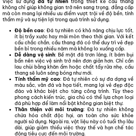
Việc sử dụng
đá tự nhiên
trong thiết kế cầu thang
không chỉ giúp không gian trở nên sang trọng, đẳng cấp
mà còn mang lại nhiều ưu điểm vượt trội về độ bền, tính
thẩm mỹ và sự tiện lợi trong quá trình sử dụng.
Độ bền cao
: Đá tự nhiên có khả năng chịu lực tốt,
ít bị trầy xước hay mài mòn theo thời gian. Với kết
cấu chắc chắn, cầu thang đá có thể duy trì vẻ đẹp
bền bỉ trong nhiều năm mà không lo xuống cấp.
Dễ dàng vệ sinh
: Bề mặt đá trơn láng, ít bám bụi
bẩn nên việc vệ sinh trở nên đơn giản hơn. Chỉ cần
lau chùi bằng khăn ẩm hoặc chất tẩy rửa nhẹ, cầu
thang sẽ luôn sáng bóng như mới.
Tính thẩm mỹ cao
: Đá tự nhiên có sự đa dạng về
màu sắc, vân đá và họa tiết, mang lại vẻ đẹp độc
đáo và khác biệt cho từng công trình. Tùy theo
phong cách kiến trúc, gia chủ có thể lựa chọn loại
đá phù hợp để làm nổi bật không gian biệt thự.
Thân thiện với môi trường
: Đá tự nhiên không
chứa hóa chất độc hại, an toàn cho sức khỏe
người sử dụng. Ngoài ra, vật liệu này có tuổi thọ lâu
dài, giúp giảm thiểu việc thay thế và hạn chế tác
động tiêu cực đến môi trường.