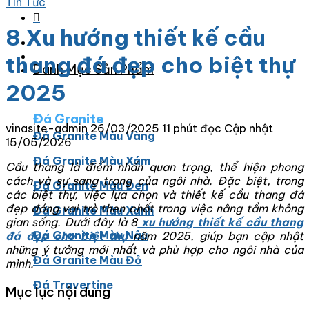
Tin Tức
8 Xu hướng thiết kế cầu
thang đá đẹp cho biệt thự
Danh Mục Sản Phẩm
2025
Đá Granite
vinasite-admin
26/03/2025
11 phút đọc
Cập nhật
Đá Granite Màu Vàng
15/05/2026
Đá Granite Màu Xám
Cầu thang là điểm nhấn quan trọng, thể hiện phong
cách và sự sang trọng của ngôi nhà. Đặc biệt, trong
Đá Granite Màu Đen
các biệt thự, việc lựa chọn và thiết kế cầu thang đá
đẹp đóng vai trò then chốt trong việc nâng tầm không
Đá Granite Màu Xanh
gian sống. Dưới đây là 8
xu hướng thiết kế cầu thang
Đá Granite Màu Nâu
đá đẹp cho biệt thự
năm 2025, giúp bạn cập nhật
những ý tưởng mới nhất và phù hợp cho ngôi nhà của
Đá Granite Màu Đỏ
mình.
Đá Travertine
Mục lục nội dung