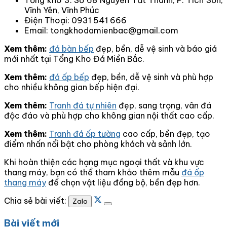
Tổng kho 3: Số 68 Nguyễn Tất Thành, P. Tích Sơn,
Vĩnh Yên, Vĩnh Phúc
Điện Thoại: 0931 541 666
Email: tongkhodamienbac@gmail.com
Xem thêm:
đá bàn bếp
đẹp, bền, dễ vệ sinh và báo giá
mới nhất tại Tổng Kho Đá Miền Bắc.
Xem thêm:
đá ốp bếp
đẹp, bền, dễ vệ sinh và phù hợp
cho nhiều không gian bếp hiện đại.
Xem thêm:
Tranh đá tự nhiên
đẹp, sang trọng, vân đá
độc đáo và phù hợp cho không gian nội thất cao cấp.
Xem thêm:
Tranh đá ốp tường
cao cấp, bền đẹp, tạo
điểm nhấn nổi bật cho phòng khách và sảnh lớn.
Khi hoàn thiện các hạng mục ngoại thất và khu vực
thang máy, bạn có thể tham khảo thêm mẫu
đá ốp
thang máy
để chọn vật liệu đồng bộ, bền đẹp hơn.
Chia sẻ bài viết:
Zalo
Bài viết mới