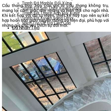
Tranh Đá Marble Đối Xứng
Cầu thang bay, hay còn gọi là cầu thang không trụ,
Tranh Đá Sơn Thủy Xuyên Sáng
mang lại cảm giác nhẹ nhàng và hiện đại cho ngôi nhà.
Tranh Đá Thạch Anh Đối Xứng
Khi kết hợp với đá tự nhiên, thiết kế này tạo nên sự kết
Tranh Đá Xuyên Sáng Onyx
hợp hoàn hảo giữa truyền thống và hiện đại, phù hợp với
Vách Tivi ỐP Đá Cao Cấp
những gia chủ yêu thích sự đổi mới.
Đá Nhân Tạo
0
Giỏ hàng
Chưa có sản phẩm trong giỏ hàng.