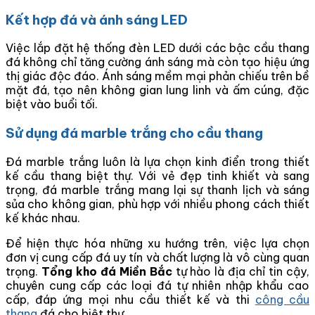
Kết hợp đá và ánh sáng LED
Việc lắp đặt hệ thống đèn LED dưới các bậc cầu thang
đá không chỉ tăng cường ánh sáng mà còn tạo hiệu ứng
thị giác độc đáo. Ánh sáng mềm mại phản chiếu trên bề
mặt đá, tạo nên không gian lung linh và ấm cúng, đặc
biệt vào buổi tối.
Sử dụng đá marble trắng cho cầu thang
Đá marble trắng luôn là lựa chọn kinh điển trong thiết
kế cầu thang biệt thự. Với vẻ đẹp tinh khiết và sang
trọng, đá marble trắng mang lại sự thanh lịch và sáng
sủa cho không gian, phù hợp với nhiều phong cách thiết
kế khác nhau.
Để hiện thực hóa những xu hướng trên, việc lựa chọn
đơn vị cung cấp đá uy tín và chất lượng là vô cùng quan
trọng.
Tổng kho đá Miền Bắc
tự hào là địa chỉ tin cậy,
chuyên cung cấp các loại đá tự nhiên nhập khẩu cao
cấp, đáp ứng mọi nhu cầu thiết kế và thi
công cầu
thang
đá cho biệt thự.