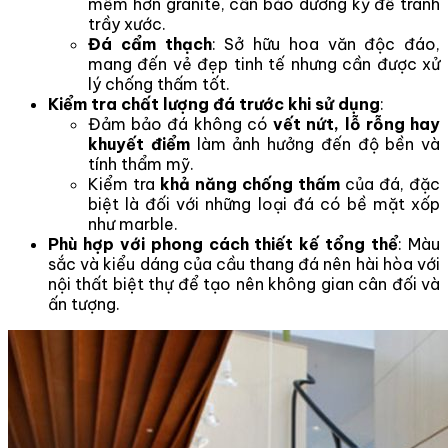
mềm hơn granite, cần bảo dưỡng kỹ để tránh
trầy xước.
Đá cẩm thạch
: Sở hữu hoa văn độc đáo,
mang đến vẻ đẹp tinh tế nhưng cần được xử
lý chống thấm tốt.
Kiểm tra chất lượng đá trước khi sử dụng
:
Đảm bảo đá không có
vết nứt, lỗ rỗng hay
khuyết điểm
làm ảnh hưởng đến độ bền và
tính thẩm mỹ.
Kiểm tra
khả năng chống thấm
của đá, đặc
biệt là đối với những loại đá có bề mặt xốp
như marble.
Phù hợp với phong cách thiết kế tổng thể
: Màu
sắc và kiểu dáng của cầu thang đá nên hài hòa với
nội thất biệt thự để tạo nên không gian cân đối và
ấn tượng.