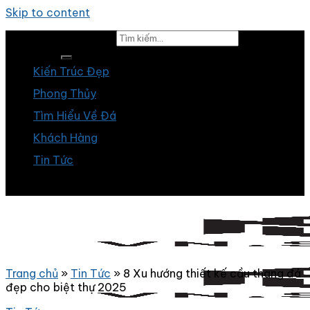
Skip to content
Tìm kiếm:
Kiến Trúc Đẹp
Phong Thủy
Tìm Hiểu Về Đá
Khách Hàng
Tin Tức
Trang chủ
»
Tin Tức
»
8 Xu hướng thiết kế cầu thang đá
đẹp cho biệt thự 2025