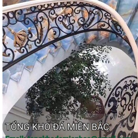
Các Loại Đá Khác
Kính Màu Ốp Bếp
Mặt Hàng nhập khẩu Container
Vách Tivi ỐP Đá Cao Cấp
Đá Mosaic
Đá Limestone
Đá Onyx
Hoa Văn Đá
Đá Ốp Mặt Tiền
Đá Quartz Alpilus
Đá Alpilus Brazil
Đá tự nhiên
Đá Thạch Anh