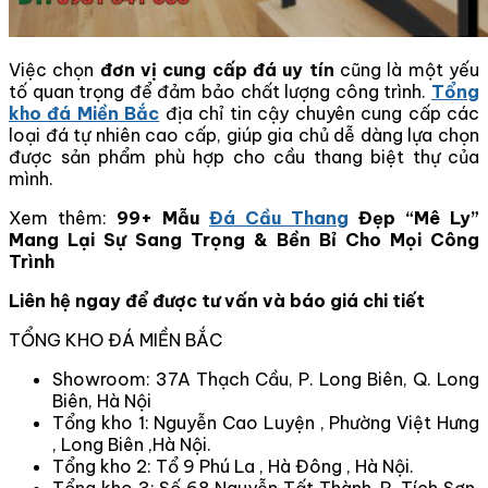
Việc chọn
đơn vị cung cấp đá uy tín
cũng là một yếu
tố quan trọng để đảm bảo chất lượng công trình.
Tổng
kho đá Miền Bắc
địa chỉ tin cậy chuyên cung cấp các
loại đá tự nhiên cao cấp, giúp gia chủ dễ dàng lựa chọn
được sản phẩm phù hợp cho cầu thang biệt thự của
mình.
Xem thêm:
99+ Mẫu
Đá Cầu Thang
Đẹp “Mê Ly”
Mang Lại Sự Sang Trọng & Bền Bỉ Cho Mọi Công
Trình
Liên hệ ngay để được tư vấn và báo giá chi tiết
TỔNG KHO ĐÁ MIỀN BẮC
Showroom: 37A Thạch Cầu, P. Long Biên, Q. Long
Biên, Hà Nội
Tổng kho 1: Nguyễn Cao Luyện , Phường Việt Hưng
, Long Biên ,Hà Nội.
Tổng kho 2: Tổ 9 Phú La , Hà Đông , Hà Nội.