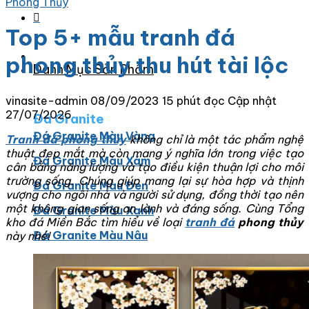
Phong Thủy
Top 5+ mẫu tranh đá
phong thủy thu hút tài lộc
Danh Mục Sản Phẩm
vinasite-admin
08/09/2023
15 phút đọc
Cập nhật
27/07/2026
Đá Granite
Đá Granite Màu Vàng
Tranh đá phong thủy
không chỉ là một tác phẩm nghệ
thuật đẹp mắt mà còn mang ý nghĩa lớn trong việc tạo
Đá Granite Màu Xám
cân bằng năng lượng và tạo điều kiện thuận lợi cho môi
trường sống. Chúng giúp mang lại sự hòa hợp và thịnh
Đá Granite Màu Đen
vượng cho ngôi nhà và người sử dụng, đồng thời tạo nên
một không gian sống an lành và đáng sống. Cùng Tổng
Đá Granite Màu Xanh
kho đá Miền Bắc tìm hiểu về loại
tranh đá
phong thủy
Đá Granite Màu Nâu
này nhé!
Đá Granite Màu Đỏ
Đá Travertine