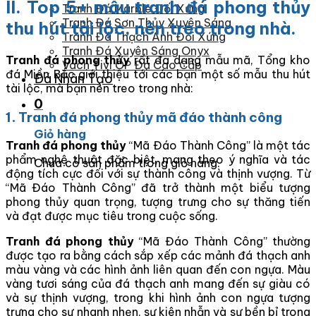
II. Top 5+ mẫu tranh đá phong thủy
Tranh Đá Marble Đối Xứng
Tranh Đá Sơn Thủy Xuyên Sáng
thu hút tài lộc, nên treo trong nhà.
Tranh Đá Thạch Anh Đối Xứng
Tranh Đá Xuyên Sáng Onyx
Tranh đá phong thủy
rất đa dạng mẫu mã, Tổng kho
Vách Tivi ỐP Đá Cao Cấp
đá Miền Bắc giới thiệu tới các bạn một số mẫu thu hút
Đá Nhân Tạo
tài lộc, mà bạn nên treo trong nhà:
0
1. Tranh đá phong thủy mã đáo thành công
Giỏ hàng
Tranh đá phong thủy
“Mã Đáo Thành Công” là một tác
phẩm nghệ thuật đặc biệt, mang theo ý nghĩa và tác
Chưa có sản phẩm trong giỏ hàng.
động tích cực đối với sự thành công và thịnh vượng. Từ
“Mã Đáo Thành Công” đã trở thành một biểu tượng
phong thủy quan trọng, tượng trưng cho sự thăng tiến
và đạt được mục tiêu trong cuộc sống.
Tranh đá phong thủy
“Mã Đáo Thành Công” thường
được tạo ra bằng cách sắp xếp các mảnh đá thạch anh
màu vàng và các hình ảnh liên quan đến con ngựa. Màu
vàng tươi sáng của đá thạch anh mang đến sự giàu có
và sự thịnh vượng, trong khi hình ảnh con ngựa tượng
trưng cho sự nhanh nhẹn, sự kiên nhẫn và sự bền bỉ trong