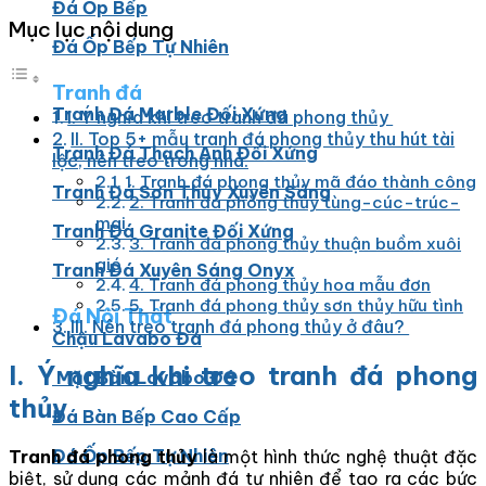
Đá Ốp Bếp
Mục lục nội dung
Đá Ốp Bếp Tự Nhiên
Tranh đá
Tranh Đá Marble Đối Xứng
I. Ý nghĩa khi treo tranh đá phong thủy
II. Top 5+ mẫu tranh đá phong thủy thu hút tài
Tranh Đá Thạch Anh Đối Xứng
lộc, nên treo trong nhà.
1. Tranh đá phong thủy mã đáo thành công
Tranh Đá Sơn Thủy Xuyên Sáng
2. Tranh đá phòng thủy tùng-cúc-trúc-
mai
Tranh Đá Granite Đối Xứng
3. Tranh đá phong thủy thuận buồm xuôi
gió
Tranh Đá Xuyên Sáng Onyx
4. Tranh đá phong thủy hoa mẫu đơn
5. Tranh đá phong thủy sơn thủy hữu tình
Đá Nội Thất
III. Nên treo tranh đá phong thủy ở đâu?
Chậu Lavabo Đá
I. Ý nghĩa khi treo tranh đá phong
Mặt Bàn Lavabo Đá
thủy
Đá Bàn Bếp Cao Cấp
Đá Ốp Bếp Tự Nhiên
Tranh đá phong thủy
là một hình thức nghệ thuật đặc
biệt, sử dụng các mảnh đá tự nhiên để tạo ra các bức