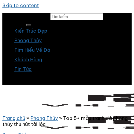
Skip to content
Tìm kiếm:
Kiến Trúc Đẹp
Phong Thủy
Tìm Hiểu Về Đá
Khách Hàng
Tin Tức
Trang chủ
»
Phong Thủy
»
Top 5+ mẫu tranh đá phong
thủy thu hút tài lộc