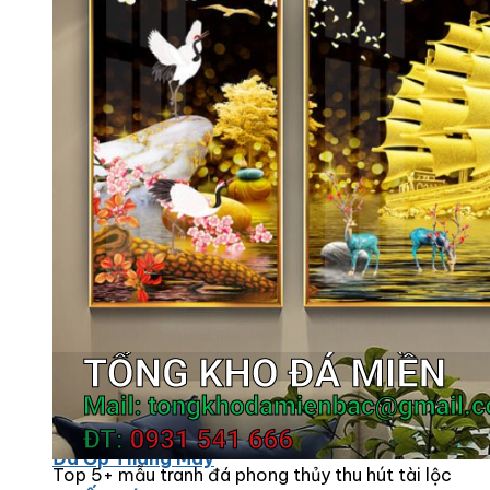
Đá Marble
Đá Marble Màu Kem
Đá Marble Màu Nâu
Đá Marble Màu Đen
Đá Marble Màu Đỏ
Đá Marble Màu Vàng
Đá Marble Màu Trắng
Đá Marble Màu Xanh
Đá Ốp
Đá Ốp Bàn Bếp Nhân Tạo​
Đá Ốp Mộ
Đá Ốp Cột
Đá Ốp Thang Máy
Top 5+ mẫu tranh đá phong thủy thu hút tài lộc