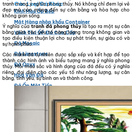
Các Loại Đá Khác
tranh mang ý nghĩa phong thủy. Nó không chỉ đem lại vẻ
đẹp mà còn mang đến sự cân bằng và hòa hợp cho
Kính Màu Ốp Bếp
không gian sống.
Mặt Hàng nhập khẩu Container
Ý nghĩa của
tranh đá phong thủy
là tạo ra một sự cân
bằng giữa các yếu tố năng lượng trong không gian và
Vách Tivi ỐP Đá Cao Cấp
tạo điều kiện thuận lợi cho sự phát triển, sự giàu có và
Đá Mosaic
sự hạnh phúc.
Đá Limestone
Các mảnh đá tự nhiên được sắp xếp và kết hợp để tạo
thành các hình ảnh và biểu tượng mang ý nghĩa phong
Đá Onyx
thủy. Mỗi màu sắc và hình dạng của đá đều có ý nghĩa
riêng, đại diện cho các yếu tố như năng lượng, sự cân
Hoa Văn Đá
bằng, tình yêu, sự bình an và thành công.
Đá Ốp Mặt Tiền
Đá Quartz Alpilus
Đá Alpilus Brazil
Đá tự nhiên
Đá Thạch Anh