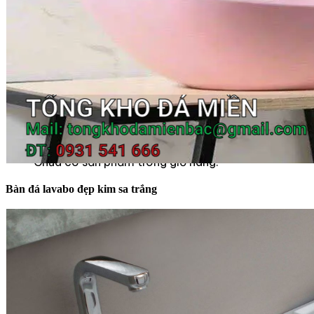
Tranh Đá Marble Đối Xứng
Tranh Đá Sơn Thủy Xuyên Sáng
Tranh Đá Thạch Anh Đối Xứng
Tranh Đá Xuyên Sáng Onyx
Vách Tivi ỐP Đá Cao Cấp
Đá Nhân Tạo
0
Giỏ hàng
Chưa có sản phẩm trong giỏ hàng.
Bàn đá lavabo đẹp kim sa trắng