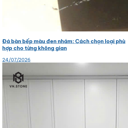
Đá bàn bếp màu đen nhám: Cách chọn loại phù
hợp cho từng không gian
24/07/2026