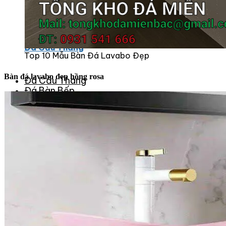
Đá Nhân Tạo
Đá Lát Nền
Đá Cầu Thang
Top 10 Mẫu Bàn Đá Lavabo Đẹp
Bàn đá lavabo đẹp hồng rosa
Đá Cầu Thang
Đá Bàn Bếp
Đá Bàn Bếp
Đá Lát Nền
Đá Bàn Bếp Cao Cấp
Đá Ốp
Đá Ốp Bếp
Đá Ốp Mặt Tiền
Đá Ốp Cột
Đá Ốp Mộ
Đá Ốp Thang Máy
Đá Ốp Bàn Bếp Nhân Tạo
Đá Ốp Bếp Tự Nhiên
Tranh đá
Tranh Đá Granite Đối Xứng