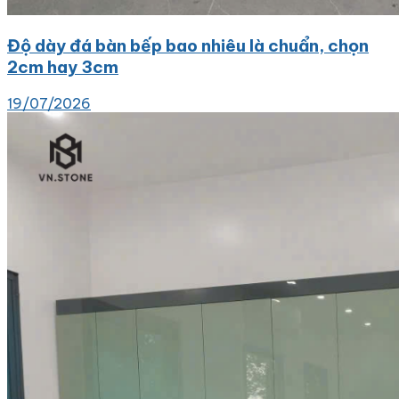
Độ dày đá bàn bếp bao nhiêu là chuẩn, chọn
2cm hay 3cm
19/07/2026