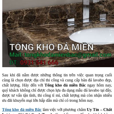
Sau khi đã nắm được những thông tin trên việc quan trọng cuối
cùng là chọn được địa chỉ thi công và cung cấp bàn đá lavabo đẹp,
chất lượng. Hãy đến với
Tổng kho đá miền Bắc
ngay hôm nay,
quý khách không chỉ được chọn lựa đa dạng mẫu đá lavabo tại đây,
được tư vấn tận tình, thi công tỉ mỉ, chất lượng mà còn nhận nhiều
ưu đãi khuyến mại lớn hấp dẫn mà chỉ có trong hôm nay.
Tổng kho đá miền Bắc
làm việc với phương châm
Uy Tín – Chất