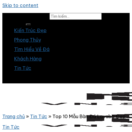
Skip to content
Tìm kiếm:
Kiến Trúc Đẹp
Phong Thủy
Tìm Hiểu Về Đá
Khách Hàng
Tin Tức
Trang chủ
»
Tin Tức
»
Top 10 Mẫu Bàn Đá Lavabo Đẹp
Tin Tức