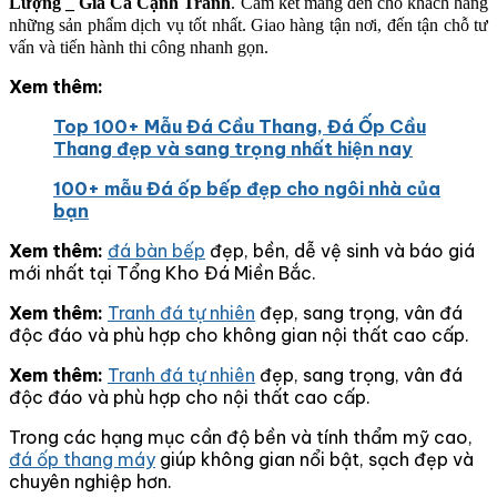
Lượng _ Giá Cả Cạnh Tranh
. Cam kết mang đến cho khách hàng
những sản phẩm dịch vụ tốt nhất. Giao hàng tận nơi, đến tận chỗ tư
vấn và tiến hành thi công nhanh gọn.
Xem thêm:
Top 100+ Mẫu Đá Cầu Thang, Đá Ốp Cầu
Thang đẹp và sang trọng nhất hiện nay
100+ mẫu Đá ốp bếp đẹp cho ngôi nhà của
bạn
Xem thêm:
đá bàn bếp
đẹp, bền, dễ vệ sinh và báo giá
mới nhất tại Tổng Kho Đá Miền Bắc.
Xem thêm:
Tranh đá tự nhiên
đẹp, sang trọng, vân đá
độc đáo và phù hợp cho không gian nội thất cao cấp.
Xem thêm:
Tranh đá tự nhiên
đẹp, sang trọng, vân đá
độc đáo và phù hợp cho nội thất cao cấp.
Trong các hạng mục cần độ bền và tính thẩm mỹ cao,
đá ốp thang máy
giúp không gian nổi bật, sạch đẹp và
chuyên nghiệp hơn.