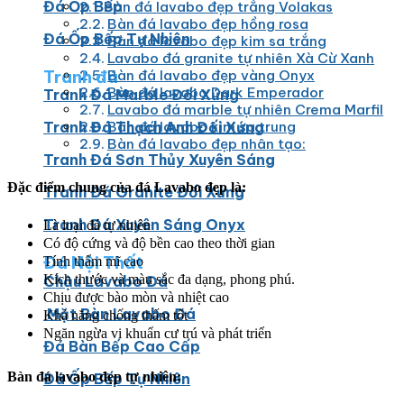
Đá Ốp Bếp
Bàn đá lavabo đẹp trắng Volakas
Bàn đá lavabo đẹp hồng rosa
Đá Ốp Bếp Tự Nhiên
Bàn đá lavabo đẹp kim sa trắng
Lavabo đá granite tự nhiên Xà Cừ Xanh
Tranh đá
Bàn đá lavabo đẹp vàng Onyx
Bàn đá lavabo Dark Emperador
Tranh Đá Marble Đối Xứng
Lavabo đá marble tự nhiên Crema Marfil
Bàn đá lavabo kim sa trung
Tranh Đá Thạch Anh Đối Xứng
Bàn đá lavabo đẹp nhân tạo:
Tranh Đá Sơn Thủy Xuyên Sáng
Đặc điểm chung của đá Lavabo đẹp là:
Tranh Đá Granite Đối Xứng
Tranh Đá Xuyên Sáng Onyx
Là loại đá tự nhiên
Có độ cứng và độ bền cao theo thời gian
Đá Nội Thất
Tính thẩm mĩ cao
Kích thước và màu sắc đa dạng, phong phú.
Chậu Lavabo Đá
Chịu được bào mòn và nhiệt cao
Mặt Bàn Lavabo Đá
Khả năng chống thấm tốt
Ngăn ngừa vi khuẩn cư trú và phát triển
Đá Bàn Bếp Cao Cấp
Bàn đá lavabo đẹp tự nhiên:
Đá Ốp Bếp Tự Nhiên