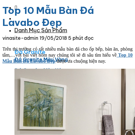
Top 10 Mẫu Bàn Đá
Lavabo Đẹp
Danh Mục Sản Phẩm
vinasite-admin
19/05/2018
5 phút đọc
Trên thị trường có rất nhiều mẫu bàn đá cho ốp bếp, bàn ăn, phòng
Đá Granite
tắm,…với bài viết hôm nay chúng tôi sẽ đi sâu tìm hiểu về
Top 10
Đá Granite Màu Vàng
Mẫu Bàn Đá Lavabo Đẹp
được ưa chuộng hiện nay.
Đá Granite Màu Xám
Đá Granite Màu Đen
Đá Granite Màu Xanh
Đá Granite Màu Nâu
Đá Granite Màu Đỏ
Đá Travertine