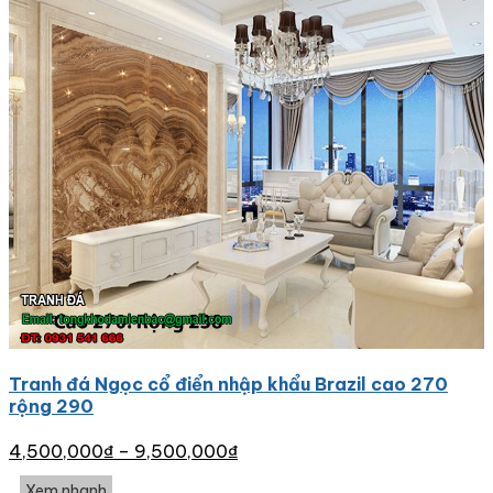
Tranh đá Ngọc cổ điển nhập khẩu Brazil cao 270
rộng 290
4,500,000
₫
–
9,500,000
₫
Xem nhanh