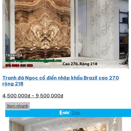
Tranh đá Ngọc cổ điển nhập khẩu Brazil cao 270
rộng 218
4,500,000
₫
–
9,500,000
₫
Xem nhanh
Zalo