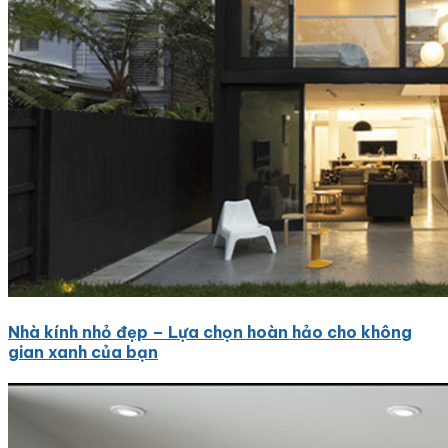
Tranh Đá Marble Đối Xứng
Tranh Đá Sơn Thủy Xuyên Sáng
Tranh Đá Thạch Anh Đối Xứng
Tranh Đá Xuyên Sáng Onyx
Vách Tivi ỐP Đá Cao Cấp
Đá Nhân Tạo
0
Giỏ hàng
Chưa có sản phẩm trong giỏ hàng.
Nhà kính nhỏ đẹp – Lựa chọn hoàn hảo cho không
gian xanh của bạn