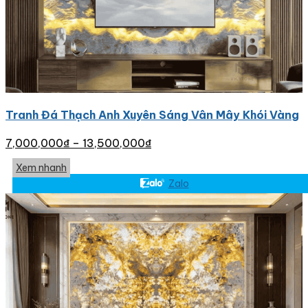
Tranh Đá Thạch Anh Xuyên Sáng Vân Mây Khói Vàng
7,000,000
₫
–
13,500,000
₫
Xem nhanh
Zalo