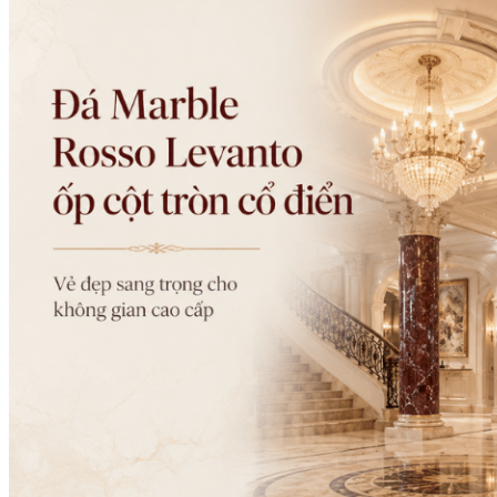
Danh Mục Sản Phẩm
Đá Granite
Đá Granite Màu Vàng
Đá Granite Màu Xám
Đá Granite Màu Đen
Đá Granite Màu Xanh
Đá Granite Màu Nâu
Đá Granite Màu Đỏ
Đá Travertine