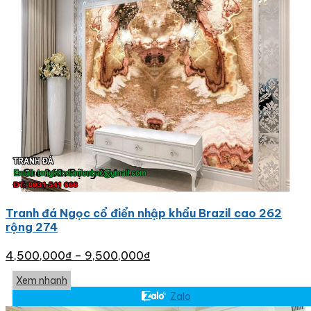
Tranh đá Ngọc cổ điển nhập khẩu Brazil cao 262
rộng 274
4,500,000
₫
–
9,500,000
₫
Xem nhanh
Zalo