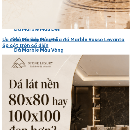
Đá Marble
Đá Marble Màu Kem
Đá Marble Màu Nâu
Đá Marble Màu Đen
Đá Marble Màu Đỏ
Ưu điểm và ứng dụng của đá Marble Rosso Levanto
ốp cột tròn cổ điển
Đá Marble Màu Vàng
Đá Marble Màu Trắng
Đá Marble Màu Xanh
Đá Ốp
Đá Ốp Bàn Bếp Nhân Tạo​
Đá Ốp Mộ
Đá Ốp Cột
Đá Ốp Thang Máy