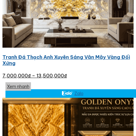
Tranh Đá Thạch Anh Xuyên Sáng Vân Mây Vàng Đối
Xứng
7,000,000
₫
–
13,500,000
₫
Xem nhanh
Zalo