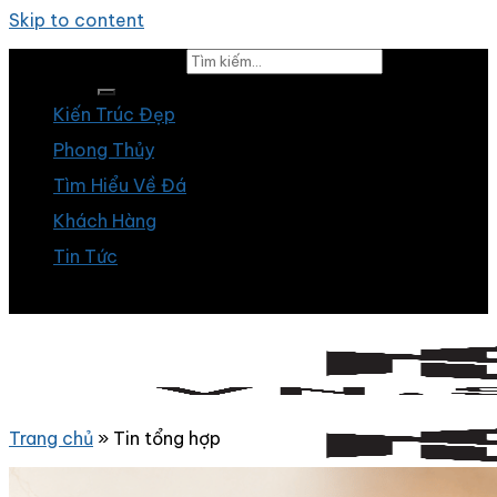
Skip to content
Tìm kiếm:
Kiến Trúc Đẹp
Phong Thủy
Tìm Hiểu Về Đá
Khách Hàng
Tin Tức
Trang chủ
»
Tin tổng hợp