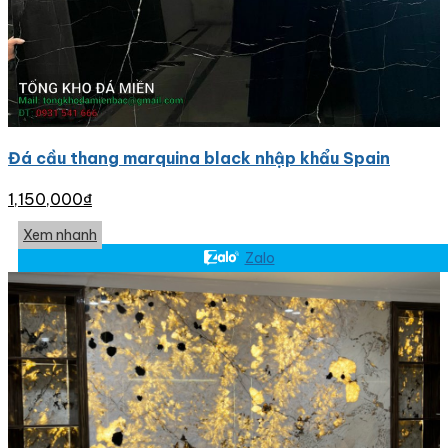
Đá cầu thang marquina black nhập khẩu Spain
1,150,000
₫
Xem nhanh
Zalo