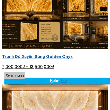
Tranh Đá Xuyên Sáng Golden Onyx
7,000,000
₫
–
13,500,000
₫
Xem nhanh
Zalo