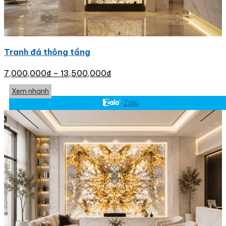
Tranh đá thông tầng
7,000,000
₫
–
13,500,000
₫
Xem nhanh
Zalo