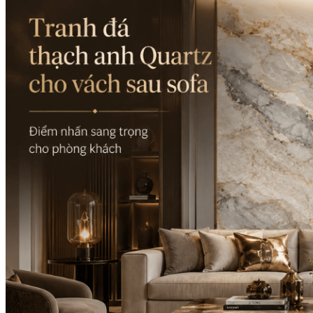
Các Loại Đá Khác
Kính Màu Ốp Bếp
Mặt Hàng nhập khẩu Container
Vách Tivi ỐP Đá Cao Cấp
Đá Mosaic
Đá Limestone
Đá Onyx
Hoa Văn Đá
Đá Ốp Mặt Tiền
Đá Quartz Alpilus
Đá Alpilus Brazil
Đá tự nhiên
Đá Thạch Anh