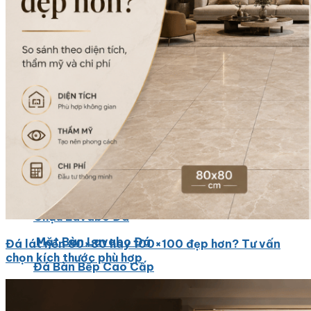
Đá Ốp Bếp
Đá Ốp Bếp Tự Nhiên
Tranh đá
Tranh Đá Marble Đối Xứng
Tranh Đá Thạch Anh Đối Xứng
Tranh Đá Sơn Thủy Xuyên Sáng
Tranh Đá Granite Đối Xứng
Tranh Đá Xuyên Sáng Onyx
Đá Nội Thất
Chậu Lavabo Đá
Mặt Bàn Lavabo Đá
Đá lát nền 80×80 hay 100×100 đẹp hơn? Tư vấn
chọn kích thước phù hợp
Đá Bàn Bếp Cao Cấp
Đá Ốp Bếp Tự Nhiên