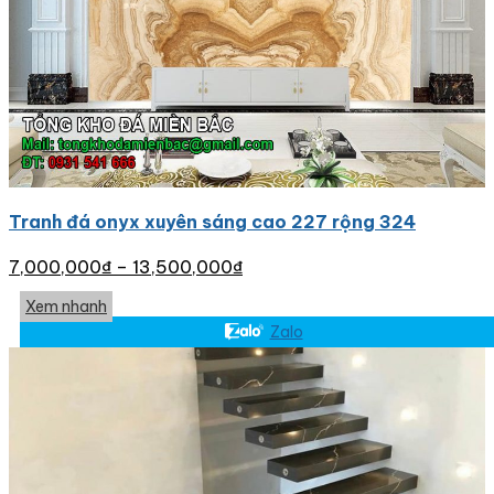
Tranh đá onyx xuyên sáng cao 227 rộng 324
7,000,000
₫
–
13,500,000
₫
Xem nhanh
Zalo