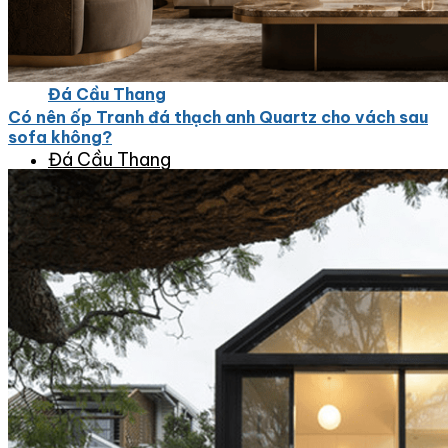
Đá Nhân Tạo
Đá Lát Nền
Đá Cầu Thang
Có nên ốp Tranh đá thạch anh Quartz cho vách sau
sofa không?
Đá Cầu Thang
Đá Bàn Bếp
Đá Bàn Bếp
Đá Lát Nền
Đá Bàn Bếp Cao Cấp
Đá Ốp
Đá Ốp Bếp
Đá Ốp Mặt Tiền
Đá Ốp Cột
Đá Ốp Mộ
Đá Ốp Thang Máy
Đá Ốp Bàn Bếp Nhân Tạo
Đá Ốp Bếp Tự Nhiên
Tranh đá
Tranh Đá Granite Đối Xứng