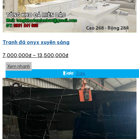
Tranh đá onyx xuyên sáng
7,000,000
₫
–
13,500,000
₫
Xem nhanh
Zalo