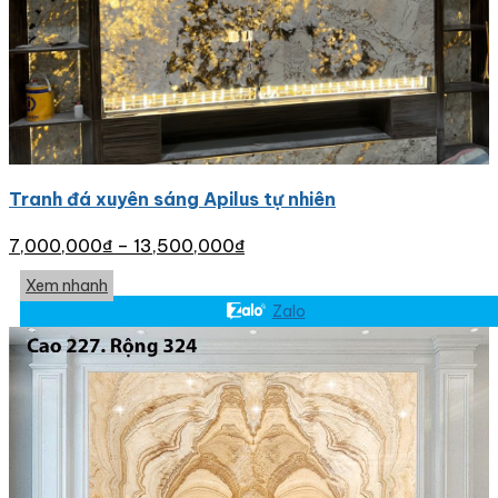
Tranh đá xuyên sáng Apilus tự nhiên
7,000,000
₫
–
13,500,000
₫
Xem nhanh
Zalo