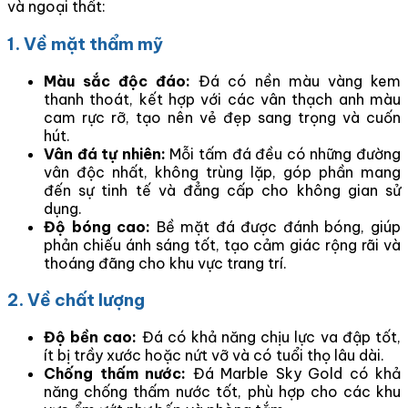
và ngoại thất:
1. Về mặt thẩm mỹ
Màu sắc độc đáo:
Đá có nền màu vàng kem
thanh thoát, kết hợp với các vân thạch anh màu
cam rực rỡ, tạo nên vẻ đẹp sang trọng và cuốn
hút.
Vân đá tự nhiên:
Mỗi tấm đá đều có những đường
vân độc nhất, không trùng lặp, góp phần mang
đến sự tinh tế và đẳng cấp cho không gian sử
dụng.
Độ bóng cao:
Bề mặt đá được đánh bóng, giúp
phản chiếu ánh sáng tốt, tạo cảm giác rộng rãi và
thoáng đãng cho khu vực trang trí.
2. Về chất lượng
Độ bền cao:
Đá có khả năng chịu lực va đập tốt,
ít bị trầy xước hoặc nứt vỡ và có tuổi thọ lâu dài.
Chống thấm nước:
Đá Marble Sky Gold có khả
năng chống thấm nước tốt, phù hợp cho các khu