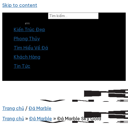
Skip to content
Tìm kiếm:
Kiến Trúc Đẹp
Phong Thủy
Tìm Hiểu Về Đá
Khách Hàng
Tin Tức
Trang chủ
/
Đá Marble
Trang chủ
»
Đá Marble
»
Đá Marble Sky Gold