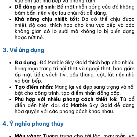
vực ẩm ướt như bếp và phòng tắm.
Dễ dàng vệ sinh:
Bề mặt nhẵn bóng của đá không
bám bẩn, nên việc lau chùi rất dễ dàng.
Khả năng chịu nhiệt tốt:
Đá có thể chịu được
nhiệt độ cao, thích hợp cho khu vực bếp và các
không gian có lò sưởi mà không lo bị biến dạng
hoặc nứt nẻ.
3. Về ứng dụng
Đa dạng:
Đá Marble Sky Gold thích hợp cho nhiều
hạng mục trang trí nội thất và ngoại thất, bao gồm
ốp mặt tiền, vách tivi, cầu thang, cột, lát nền nhà
và bàn bếp.
Tạo điểm nhấn:
Mang lại vẻ đẹp sang trọng và nổi
bật cho công trình, tạo điểm nhấn đẳng cấp.
Phù hợp với nhiều phong cách thiết kế:
Từ cổ
điển đến hiện đại, đá Marble Sky Gold dễ dàng
hòa quyện với các phong cách khác nhau.
4. Ý nghĩa phong thủy
Màu vàng:
Tượng trưng cho tài lộc, may mắn, và