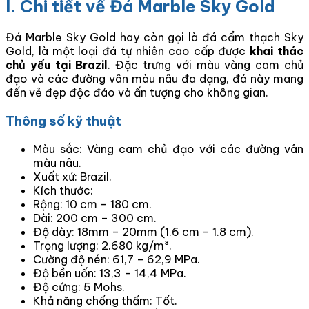
I. Chi tiết về Đá Marble Sky Gold
Đá Marble Sky Gold hay còn gọi là đá cẩm thạch Sky
Gold, là một loại đá tự nhiên cao cấp được
khai thác
chủ yếu tại Brazil
. Đặc trưng với màu vàng cam chủ
đạo và các đường vân màu nâu đa dạng, đá này mang
đến vẻ đẹp độc đáo và ấn tượng cho không gian.
Thông số kỹ thuật
Màu sắc: Vàng cam chủ đạo với các đường vân
màu nâu.
Xuất xứ: Brazil.
Kích thước:
Rộng: 10 cm – 180 cm.
Dài: 200 cm – 300 cm.
Độ dày: 18mm – 20mm (1.6 cm – 1.8 cm).
Trọng lượng: 2.680 kg/m³.
Cường độ nén: 61,7 – 62,9 MPa.
Độ bền uốn: 13,3 – 14,4 MPa.
Độ cứng: 5 Mohs.
Khả năng chống thấm: Tốt.