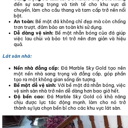
đến sự sang trọng và tinh tế cho khu vực di
chuyển, làm cho cầu thang và tam cấp trở nên nổi
bật.
An toàn:
Bề mặt đá không chỉ đẹp mà còn chống
trơn trượt, đảm bảo an toàn khi sử dụng.
Dễ dàng vệ sinh:
Bề mặt nhẵn bóng của đá giúp
việc lau chùi và bảo trì trở nên đơn giản và hiệu
quả.
Lát sàn nhà:
Nền nhà đẳng cấp:
Đá Marble Sky Gold tạo nên
một nền nhà sang trọng và đẳng cấp, góp phần
tạo ra một không gian sống ấn tượng.
Bề mặt dễ vệ sinh:
Với bề mặt đá nhẵn bóng, việc
vệ sinh sàn nhà trở nên dễ dàng hơn bao giờ hết.
Độ bền cao:
Đá Marble Sky Gold có khả năng
chịu được lực tác động mạnh, làm cho nó trở
thành sự lựa chọn bền bỉ cho các khu vực lát sàn.