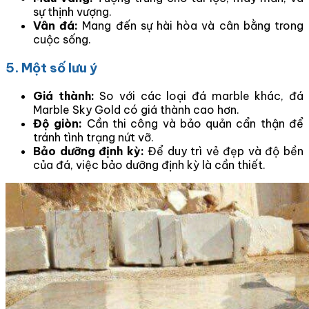
sự thịnh vượng.
Vân đá:
Mang đến sự hài hòa và cân bằng trong
cuộc sống.
5. Một số lưu ý
Giá thành:
So với các loại đá marble khác, đá
Marble Sky Gold có giá thành cao hơn.
Độ giòn:
Cần thi công và bảo quản cẩn thận để
tránh tình trạng nứt vỡ.
Bảo dưỡng định kỳ:
Để duy trì vẻ đẹp và độ bền
của đá, việc bảo dưỡng định kỳ là cần thiết.