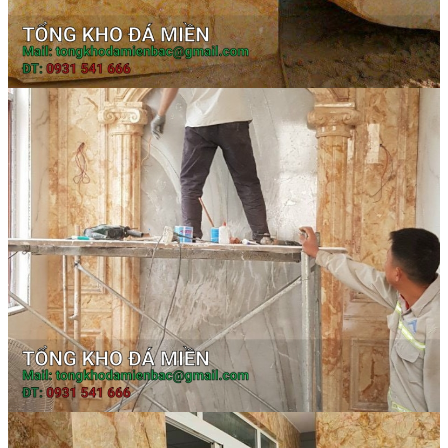
Tranh Đá Marble Đối Xứng
Tranh Đá Sơn Thủy Xuyên Sáng
Tranh Đá Thạch Anh Đối Xứng
Tranh Đá Xuyên Sáng Onyx
Vách Tivi ỐP Đá Cao Cấp
Đá Nhân Tạo
0
Giỏ hàng
Chưa có sản phẩm trong giỏ hàng.