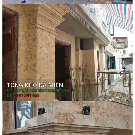
Các Loại Đá Khác
Kính Màu Ốp Bếp
Mặt Hàng nhập khẩu Container
Vách Tivi ỐP Đá Cao Cấp
Đá Mosaic
Đá Limestone
Đá Onyx
Hoa Văn Đá
Đá Ốp Mặt Tiền
Đá Quartz Alpilus
Đá Alpilus Brazil
Đá tự nhiên
Đá Thạch Anh