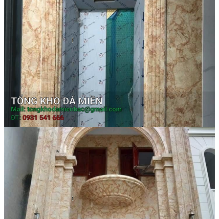
Đá Marble
Đá Marble Màu Kem
Đá Marble Màu Nâu
Đá Marble Màu Đen
Đá Marble Màu Đỏ
Đá Marble Màu Vàng
Đá Marble Màu Trắng
Đá Marble Màu Xanh
Đá Ốp
Đá Ốp Bàn Bếp Nhân Tạo​
Đá Ốp Mộ
Đá Ốp Cột
Đá Ốp Thang Máy