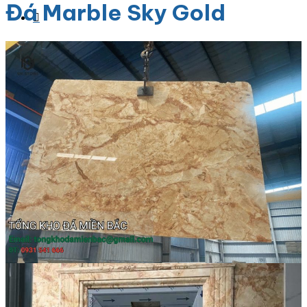
Đá Marble Sky Gold
Danh Mục Sản Phẩm
Đá Granite
Đá Granite Màu Vàng
Đá Granite Màu Xám
Đá Granite Màu Đen
Đá Granite Màu Xanh
Đá Granite Màu Nâu
Đá Granite Màu Đỏ
Đá Travertine