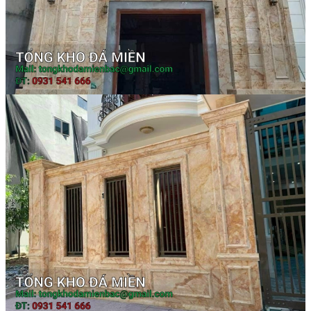
Đá Ốp Bếp
Đá Ốp Bếp Tự Nhiên
Tranh đá
Tranh Đá Marble Đối Xứng
Tranh Đá Thạch Anh Đối Xứng
Tranh Đá Sơn Thủy Xuyên Sáng
Tranh Đá Granite Đối Xứng
Tranh Đá Xuyên Sáng Onyx
Đá Nội Thất
Chậu Lavabo Đá
Mặt Bàn Lavabo Đá
Đá Bàn Bếp Cao Cấp
Đá Ốp Bếp Tự Nhiên