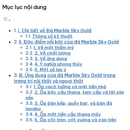
Mục lục nội dung
I. Chi tiết về Đá Marble Sky Gold
Thông số kỹ thuật
II. Đặc điểm nổi bật của đá Marble Sky Gold
1. Về mặt thẩm mỹ
2. Về chất lượng
3. Về ứng dụng
4. Ý nghĩa phong thủy
5. Một số lưu ý
III. Ứng dụng của đá Marble Sky Gold trong
trang trí nội thất và ngoại thất
1. Ốp vách tường và mặt tiền nhà
2. Ốp bậc cầu thang, tam cấp và lát sàn
nền
3. Ốp bàn bếp, quầy bar, và bàn đá
lavabo
4. Ốp mặt tiền cầu thang máy
5. Ốp cột tròn, cột vuông và con tiện