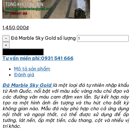
1,450,000
₫
Đá Marble Sky Gold số lượng
Thêm vào giỏ hàng
Tư vấn miến phí:0931 541 666
Mô tả sản phẩm
Đánh giá
Đá Marble Sky Gold
là một loại đá tự nhiên nhập khẩu
từ Anh Quốc, nổi bật với màu sắc vàng nâu chủ đạo và
các đường vân màu cam đậm xen lẫn. Sự kết hợp này
tạo ra một hình ảnh ấn tượng và thu hút cho bất kỳ
không gian nào. Mẫu đá này phù hợp cho cả ứng dụng
nội thất và ngoại thất, có thể được sử dụng để ốp
tường, lát nền, ốp mặt tiền, cầu thang, cột và nhiều vị
trí khác.