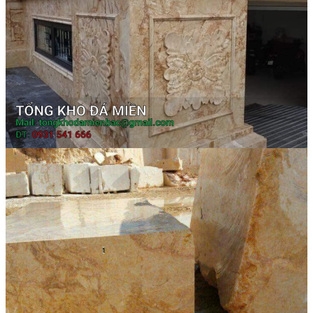
Đá Nhân Tạo
Đá Lát Nền
Đá Cầu Thang
Đá Cầu Thang
Đá Bàn Bếp
Đá Bàn Bếp
Đá Lát Nền
Đá Bàn Bếp Cao Cấp
Đá Ốp
Đá Ốp Bếp
Đá Ốp Mặt Tiền
Đá Ốp Cột
Đá Ốp Mộ
Đá Ốp Thang Máy
Đá Ốp Bàn Bếp Nhân Tạo
Đá Ốp Bếp Tự Nhiên
Tranh đá
Tranh Đá Granite Đối Xứng