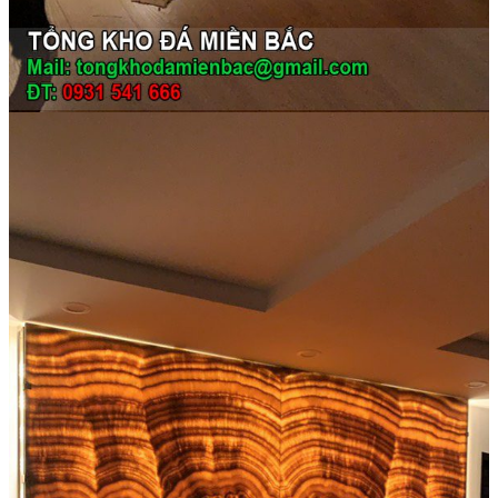
Đá Ốp Bếp
Đá Ốp Bếp Tự Nhiên
Tranh đá
Tranh Đá Marble Đối Xứng
Tranh Đá Thạch Anh Đối Xứng
Tranh Đá Sơn Thủy Xuyên Sáng
Tranh Đá Granite Đối Xứng
Tranh Đá Xuyên Sáng Onyx
Đá Nội Thất
Chậu Lavabo Đá
Mặt Bàn Lavabo Đá
Đá Bàn Bếp Cao Cấp
Đá Ốp Bếp Tự Nhiên