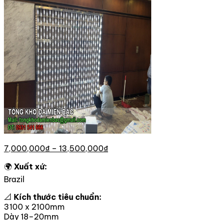
7,000,000
₫
–
13,500,000
₫
🌍
Xuất xứ:
Brazil
📐
Kích thước tiêu chuẩn:
3100 x 2100mm
Dày 18–20mm