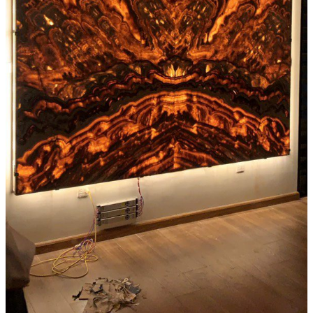
Đá Marble
Đá Marble Màu Kem
Đá Marble Màu Nâu
Đá Marble Màu Đen
Đá Marble Màu Đỏ
Đá Marble Màu Vàng
Đá Marble Màu Trắng
Đá Marble Màu Xanh
Đá Ốp
Đá Ốp Bàn Bếp Nhân Tạo​
Đá Ốp Mộ
Đá Ốp Cột
Đá Ốp Thang Máy