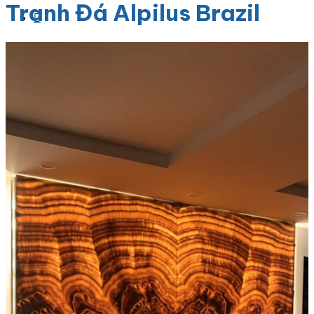
Tranh Đá Alpilus Brazil
Danh Mục Sản Phẩm
Đá Granite
Đá Granite Màu Vàng
Đá Granite Màu Xám
Đá Granite Màu Đen
Đá Granite Màu Xanh
Đá Granite Màu Nâu
Đá Granite Màu Đỏ
Đá Travertine