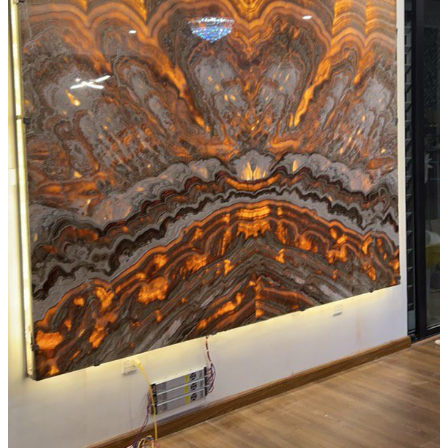
Tranh Đá Marble Đối Xứng
Tranh Đá Sơn Thủy Xuyên Sáng
Tranh Đá Thạch Anh Đối Xứng
Tranh Đá Xuyên Sáng Onyx
Vách Tivi ỐP Đá Cao Cấp
Đá Nhân Tạo
0
Giỏ hàng
Chưa có sản phẩm trong giỏ hàng.