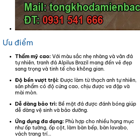
Ưu điểm
Thẩm mỹ cao:
Với màu sắc nhẹ nhàng và vân đá
tự nhiên, tranh đá Alpilus Brazil mang đến vẻ đẹp
sang trọng và tinh tế cho không gian.
Độ bền vượt trội:
Được làm từ thạch anh tự nhiên,
sản phẩm có độ cứng cao, chịu được va đập và
mài mòn.
Dễ dàng bảo trì:
Bề mặt đá được đánh bóng giúp
dễ dàng vệ sinh và bảo dưỡng.
Ứng dụng đa dạng:
Phù hợp cho nhiều hạng mục
như ốp tường, ốp cột, làm bàn bếp, bàn lavabo,
vách trang trí…