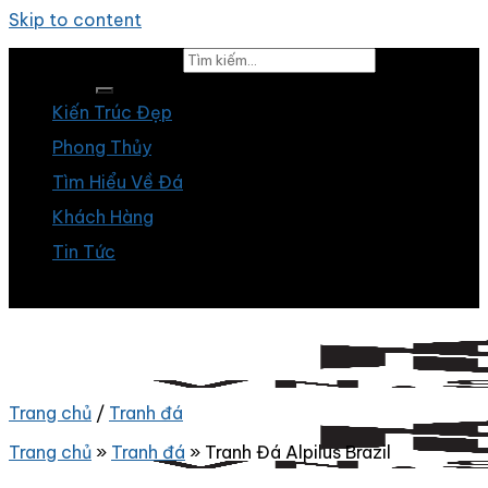
Skip to content
Tìm kiếm:
Kiến Trúc Đẹp
Phong Thủy
Tìm Hiểu Về Đá
Khách Hàng
Tin Tức
Trang chủ
/
Tranh đá
Trang chủ
»
Tranh đá
»
Tranh Đá Alpilus Brazil