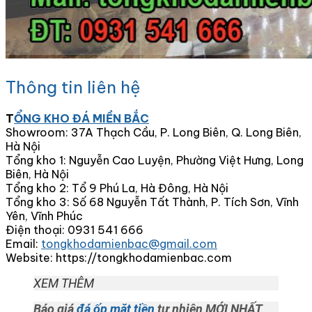
Thông tin liên hệ
T
ỔNG KHO ĐÁ MIỀN BẮC
Showroom:
37A Thạch Cầu, P. Long Biên, Q. Long Biên,
Hà Nội
Tổng kho 1:
Nguyễn Cao Luyện, Phường Việt Hưng, Long
Biên, Hà Nội
Tổng kho 2:
Tổ 9 Phú La, Hà Đông, Hà Nội
Tổng kho 3:
Số 68 Nguyễn Tất Thành, P. Tích Sơn, Vĩnh
Yên, Vĩnh Phúc
Điện thoại:
0931 541 666
Email:
tongkhodamienbac@gmail.com
Website:
https://tongkhodamienbac.com
XEM THÊM
Báo giá
đá ốp mặt tiền
tự nhiên MỚI NHẤT