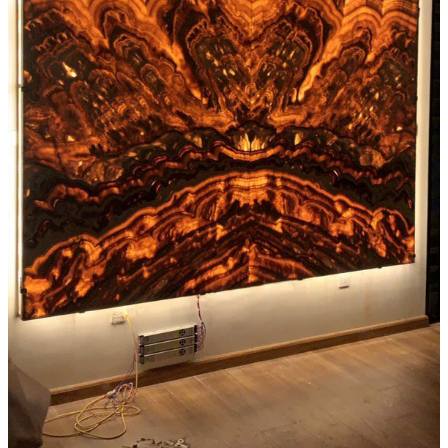
Các Loại Đá Khác
Kính Màu Ốp Bếp
Mặt Hàng nhập khẩu Container
Vách Tivi ỐP Đá Cao Cấp
Đá Mosaic
Đá Limestone
Đá Onyx
Hoa Văn Đá
Đá Ốp Mặt Tiền
Đá Quartz Alpilus
Đá Alpilus Brazil
Đá tự nhiên
Đá Thạch Anh