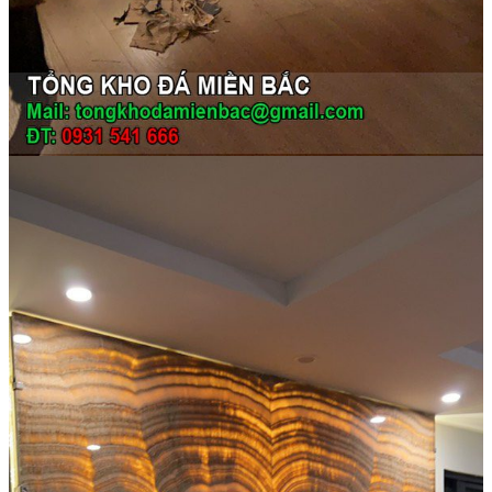
Đá Nhân Tạo
Đá Lát Nền
Đá Cầu Thang
Đá Cầu Thang
Đá Bàn Bếp
Đá Bàn Bếp
Đá Lát Nền
Đá Bàn Bếp Cao Cấp
Đá Ốp
Đá Ốp Bếp
Đá Ốp Mặt Tiền
Đá Ốp Cột
Đá Ốp Mộ
Đá Ốp Thang Máy
Đá Ốp Bàn Bếp Nhân Tạo
Đá Ốp Bếp Tự Nhiên
Tranh đá
Tranh Đá Granite Đối Xứng