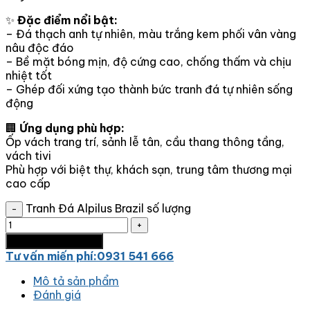
✨
Đặc điểm nổi bật:
–
Đá thạch anh tự nhiên, màu trắng kem phối vân vàng
nâu độc đáo
–
Bề mặt bóng mịn, độ cứng cao, chống thấm và chịu
nhiệt tốt
–
Ghép đối xứng tạo thành bức tranh đá tự nhiên sống
động
🏢
Ứng dụng phù hợp:
Ốp vách trang trí, sảnh lễ tân, cầu thang thông tầng,
vách tivi
Phù hợp với biệt thự, khách sạn, trung tâm thương mại
cao cấp
Tranh Đá Alpilus Brazil số lượng
Thêm vào giỏ hàng
Tư vấn miến phí:0931 541 666
Mô tả sản phẩm
Đánh giá