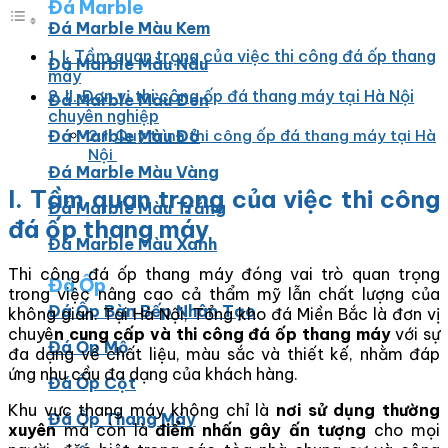
Đá Marble
Đá Marble Màu Kem
I. Tầm quan trọng của việc thi công đá ốp thang
Đá Marble Màu Nâu
máy
II. Đơn vị thi công ốp đá thang máy tại Hà Nội
Đá Marble Màu Đen
chuyên nghiệp
Đá Marble Màu Đỏ
Quy trình thi công ốp đá thang máy tại Hà
Nội
Đá Marble Màu Vàng
I. Tầm quan trọng của việc thi công
Đá Marble Màu Trắng
đá ốp thang máy
Đá Marble Màu Xanh
Thi công đá ốp thang máy đóng vai trò quan trọng
Đá Ốp
trong việc nâng cao cả thẩm mỹ lẫn chất lượng của
Đá Ốp Bàn Bếp Nhân Tạo​
không gian. Tại Hà Nội, Tổng kho đá Miền Bắc là đơn vị
chuyê
n cung cấp và thi công đá ốp thang máy
với sự
Đá Ốp Mộ
đa dạng về chất liệu, màu sắc và thiết kế, nhằm đáp
ứng nhu cầu đa dạng của khách hàng.
Đá Ốp Cột
Khu vực thang máy không chỉ là
nơi sử dụng thường
Đá Ốp Thang Máy
xuyên
mà còn là
điểm nhấn gây ấn tượng
cho mọi