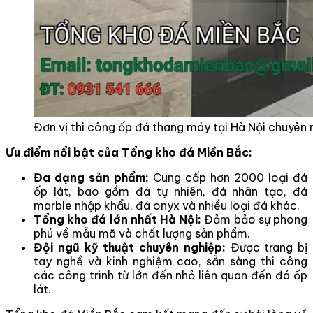
Đơn vị thi công ốp đá thang máy tại Hà Nội chuyên 
Ưu điểm nổi bật của Tổng kho đá Miền Bắc:
Đa dạng sản phẩm:
Cung cấp hơn 2000 loại đá
ốp lát, bao gồm đá tự nhiên, đá nhân tạo, đá
marble nhập khẩu, đá onyx và nhiều loại đá khác.
Tổng kho đá lớn nhất Hà Nội:
Đảm bảo sự phong
phú về mẫu mã và chất lượng sản phẩm.
Đội ngũ kỹ thuật chuyên nghiệp:
Được trang bị
tay nghề và kinh nghiệm cao, sẵn sàng thi công
các công trình từ lớn đến nhỏ liên quan đến đá ốp
lát.