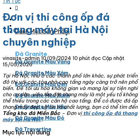
Tin Tức
Đơn vị thi công ốp đá
thang máy tại Hà Nội
Danh Mục Sản Phẩm
chuyên nghiệp
Đá Granite
vinasite-admin
10/09/2024
10 phút đọc
Cập nhật
Đá Granite Màu Vàng
15/05/2026
Đá Granite Màu Xám
Tại Hà Nội, như ở các thành phố lớn khác, sự phát triển
đô thị với các tòa nhà cao tầng ngày càng trở nên phổ
Đá Granite Màu Đen
biến. Để tối ưu hóa không gian và mang lại sự tiện nghi
cho cư dân, việc lắp đặt thang máy là một yếu tố không
Đá Granite Màu Xanh
thể thiếu trong các căn hộ cao tầng. Để có được đá ốp
Đá Granite Màu Nâu
thang máy đẹp, uy tín và chất lượng, bạn có thể tìm đến
Tổng kho đá Miền Bắc
– Đơn vị
thi công ốp đá thang
Đá Granite Màu Đỏ
máy tại Hà Nội
.
Đá Travertine
Mục lục nội dung