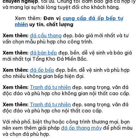
chuyên nghiệp
, tối ưu. Chúng tôi đảm bảo giá cả hợp lý
và mang lại sự hài lòng tuyệt đối cho khách hàng.
Xem thêm:
Đơn vị
cung cấp đá ốp bếp tự
nhiên
uy tín, chất lượng
Xem thêm:
đá cầu thang
đẹp, báo giá mới nhất và tư
vấn chọn mẫu phù hợp cho công trình.
Xem thêm:
đá bàn bếp
đẹp, bền, dễ vệ sinh và báo giá
mới nhất tại Tổng Kho Đá Miền Bắc.
Xem thêm:
đá ốp bếp
đẹp, bền, dễ vệ sinh và phù hợp
cho nhiều không gian bếp hiện đại.
Xem thêm:
Tranh đá tự nhiên
đẹp, sang trọng, vân đá
độc đáo và phù hợp cho không gian nội thất cao cấp.
Xem thêm:
Tranh đá tự nhiên
đẹp, sang trọng, vân đá
độc đáo và phù hợp cho nội thất cao cấp.
Với nhà phố, biệt thự hoặc công trình thương mại, bạn
nên xem thêm giải pháp
đá ốp thang máy
để phối màu
và chọn đá phù hợp.