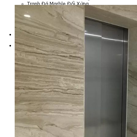
Tranh Đá Marble Đối Xứng
Tranh Đá Sơn Thủy Xuyên Sáng
Tranh Đá Thạch Anh Đối Xứng
Tranh Đá Xuyên Sáng Onyx
Vách Tivi ỐP Đá Cao Cấp
Đá Nhân Tạo
0
Giỏ hàng
Chưa có sản phẩm trong giỏ hàng.