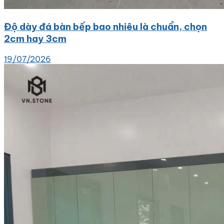
Độ dày đá bàn bếp bao nhiêu là chuẩn, chọn
2cm hay 3cm
19/07/2026