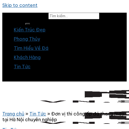
Skip to content
Tìm kiếm:
Kiến Trúc Đẹp
Phong Thủy
Tìm Hiểu Về Đá
Khách Hàng
Tin Tức
Trang chủ
»
Tin Tức
»
Đơn vị thi công ốp đá thang máy
tại Hà Nội chuyên nghiệp