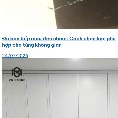
Đá bàn bếp màu đen nhám: Cách chọn loại phù
hợp cho từng không gian
24/07/2026