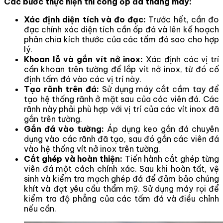
Các bước thực hiện thi công ốp đá thang máy:
Xác định diện tích và đo đạc:
Trước hết, cần đo
đạc chính xác diện tích cần ốp đá và lên kế hoạch
phân chia kích thước của các tấm đá sao cho hợp
lý.
Khoan lỗ và gắn vít nở inox:
Xác định các vị trí
cần khoan trên tường để lắp vít nở inox, từ đó cố
định tấm đá vào các vị trí này.
Tạo rãnh trên đá:
Sử dụng máy cắt cầm tay để
tạo hệ thống rãnh ở mặt sau của các viên đá. Các
rãnh này phải phù hợp với vị trí của các vít inox đã
gắn trên tường.
Gắn đá vào tường:
Áp dụng keo gắn đá chuyên
dụng vào các rãnh đã tạo, sau đó gắn các viên đá
vào hệ thống vít nở inox trên tường.
Cắt ghép và hoàn thiện:
Tiến hành cắt ghép từng
viên đá một cách chính xác. Sau khi hoàn tất, vệ
sinh và kiểm tra mạch ghép đá để đảm bảo chúng
khít và đạt yêu cầu thẩm mỹ. Sử dụng máy rọi để
kiểm tra độ phẳng của các tấm đá và điều chỉnh
nếu cần.