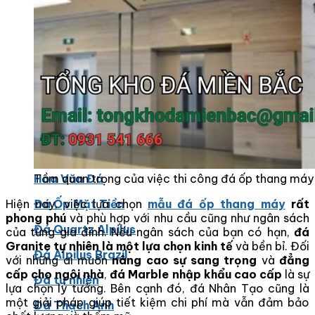
Các Loại Đá Khác
Kính Màu Ốp Bếp
Mặt Hàng nhập khẩu Container
Vách Tivi ỐP Đá Cao Cấp
Đá Mosaic
Đá Limestone
Đá Onyx
Tầm quan trọng của việc thi công đá ốp thang máy
Hoa Văn Đá
Hiện nay, việc lựa chọn
mẫu đá ốp thang máy
rất
Đá Ốp Mặt Tiền
phong phú
và phù hợp với nhu cầu cũng như ngân sách
Đá Quartz Alpilus
của từng gia đình. Nếu ngân sách của bạn có hạn,
đá
Granite tự nhiên là một lựa chọn kinh tế
và bền bỉ. Đối
Đá Alpilus Brazil
với những ai muốn
nâng cao sự sang trọng
và
đẳng
cấp cho ngôi nhà
,
đá Marble nhập khẩu cao cấp
là sự
Đá tự nhiên
lựa chọn lý tưởng. Bên cạnh đó, đá Nhân Tạo cũng là
một giải pháp giúp tiết kiệm chi phí mà vẫn đảm bảo
Đá Thạch Anh