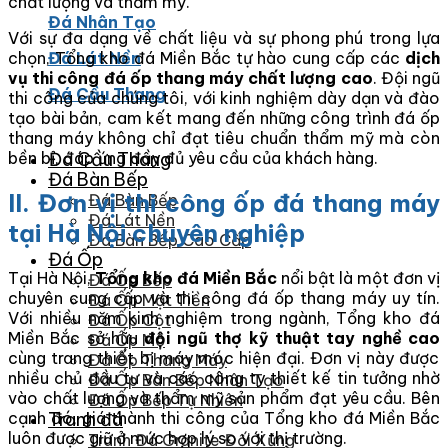
chất lượng và thẩm mỹ.
Đá Nhân Tạo
Với sự đa dạng về chất liệu và sự phong phú trong lựa
chọn, Tổng kho đá Miền Bắc tự hào cung cấp các
dịch
Đá Lát Nền
vụ thi công đá ốp thang máy chất lượng cao
. Đội ngũ
Đá Cầu Thang
thi công của chúng tôi, với kinh nghiệm dày dạn và đào
tạo bài bản, cam kết mang đến những công trình đá ốp
thang máy không chỉ đạt tiêu chuẩn thẩm mỹ mà còn
bền bỉ, đáp ứng đầy đủ yêu cầu của khách hàng.
Đá Cầu Thang
Đá Bàn Bếp
II. Đơn vị thi công ốp đá thang máy
Đá Bàn Bếp
Đá Lát Nền
tại Hà Nội chuyên nghiệp
Đá Bàn Bếp Cao Cấp
Đá Ốp
Tại Hà Nội,
Tổng kho đá Miền Bắc
nổi bật là một đơn vị
Đá Ốp Bếp
chuyên cung cấp và thi công đá ốp thang máy uy tín.
Đá Ốp Mặt Tiền
Với nhiều năm kinh nghiệm trong ngành, Tổng kho đá
Đá Ốp Cột
Miền Bắc sở hữu
đội ngũ thợ kỹ thuật tay nghề cao
Đá Ốp Mộ
cùng trang thiết bị máy móc hiện đại. Đơn vị này được
Đá Ốp Thang Máy
nhiều chủ đầu tư và các công ty thiết kế tin tưởng nhờ
Đá Ốp Bàn Bếp Nhân Tạo
vào chất lượng và thẩm mỹ sản phẩm đạt yêu cầu. Bên
Đá Ốp Bếp Tự Nhiên
cạnh đó, giá thành thi công của Tổng kho đá Miền Bắc
Tranh đá
luôn được giữ ở mức hợp lý so với thị trường.
Tranh Đá Granite Đối Xứng