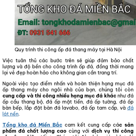
Quy trình thi công ốp đá thang máy tại Hà Nội
Việc tuân thủ các bước trên sẽ giúp đảm bảo chất
lượng và độ bền cho công trình ốp đá, đồng thời mang
lại vẻ đẹp hoàn hảo cho không gian cần trang trí.
Ngoài việc tạo điểm nhấn và hoàn thiện hạng mục đá
ốp thang máy cho ngôi nhà của bạn, chúng tôi còn
cung cấp và thi công nhiều hạng mục đá khác
như đá
ốp cầu thang bộ, đá ốp mặt tiền, đá ốp tường, đá ốp
bàn bếp, lắp đặt bàn đá lavabo, đá ốp tam cấp, và
đá
lát nền
.
Tổng kho đá Miền Bắc
cam kết cung cấp cá
c sản
phẩm đá chất lượng cao
cùng với
dịch vụ thi công