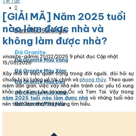
Tin Tức
[GIẢI MÃ] Năm 2025 tuổi
nào làm được nhà và
Danh Mục Sản Phẩm
không làm được nhà?
Đá Granite
vinasite-admin
21/02/2025
9 phút đọc
Cập nhật
Đá Granite Màu Vàng
15/05/2026
Đá Granite Màu Xám
Xây nhà là việc quan trọng trong đời người, đòi hỏi sự
chuẩn bị kỹ lưỡng về tài chính và
phong thủy
. Theo quan
Đá Granite Màu Đen
niệm dân gian, việc xây nhà nên tránh các yếu tố xung
khắc như Kim Lâu, Hoang Ốc và Tam Tai. Vậy trong
Đá Granite Màu Xanh
năm 2025 tuổi nào làm được nhà
và những tuổi nào
Đá Granite Màu Nâu
nên tránh làm nhà? Hãy cùng tìm hiểu.
Đá Granite Màu Đỏ
Đá Travertine