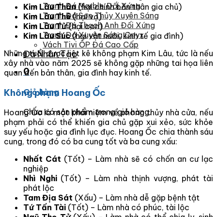
Tranh Đá Marble Đối Xứng
Kim Lâu Thân
(hại chính bản thân gia chủ)
Tranh Đá Sơn Thủy Xuyên Sáng
Kim Lâu Thê
(hại vợ)
Tranh Đá Thạch Anh Đối Xứng
Kim Lâu Tử
(hại con)
Tranh Đá Xuyên Sáng Onyx
Kim Lâu Súc
(hại vật nuôi, kinh tế gia đình)
Vách Tivi ỐP Đá Cao Cấp
Những tuổi được liệt kê không phạm Kim Lâu, tức là nếu
Đá Nhân Tạo
xây nhà vào năm 2025 sẽ không gặp những tai họa liên
0
quan đến bản thân, gia đình hay kinh tế.
Không phạm Hoang Ốc
Giỏ hàng
Chưa có sản phẩm trong giỏ hàng.
Hoang Ốc là một khái niệm về phong thủy nhà cửa, nếu
phạm phải có thể khiến gia chủ gặp xui xẻo, sức khỏe
suy yếu hoặc gia đình lục đục. Hoang Ốc chia thành sáu
cung, trong đó có ba cung tốt và ba cung xấu:
Nhất Cát
(Tốt) – Làm nhà sẽ có chốn an cư lạc
nghiệp
Nhì Nghi
(Tốt) – Làm nhà thịnh vượng, phát tài
phát lộc
Tam Địa Sát
(Xấu) – Làm nhà dễ gặp bệnh tật
Tứ Tấn Tài
(Tốt) – Làm nhà có phúc, tài lộc
Ngũ Thọ Tử
(Xấu) – Làm nhà có thể chia ly, sinh