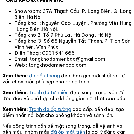
TỔNG KHO ĐÁ MIỀN BẮC
Showroom: 37A Thạch Cầu, P. Long Biên, Q. Long
Biên, Hà Nội
Tổng kho 1: Nguyễn Cao Luyện , Phường Việt Hưng
, Long Biên ,Hà Nội.
Tổng kho 2: Tổ 9 Phú La , Hà Đông , Hà Nội.
Tổng kho 3: Số 68 Nguyễn Tất Thành, P. Tích Sơn,
Vĩnh Yên, Vĩnh Phúc
Điện Thoại: 0931 541 666
Email: tongkhodamienbac@gmail.com
Web : tongkhodamienbac.com
Xem thêm:
đá cầu thang
đẹp, báo giá mới nhất và tư
vấn chọn mẫu phù hợp cho công trình.
Xem thêm:
Tranh đá tự nhiên
đẹp, sang trọng, vân đá
độc đáo và phù hợp cho không gian nội thất cao cấp.
Xem thêm:
Tranh đá ốp tường
cao cấp, bền đẹp, tạo
điểm nhấn nổi bật cho phòng khách và sảnh lớn.
Nếu công trình cần bề mặt sang trọng, dễ vệ sinh và
bền màu, nhóm mẫu
đá ốp mặt tiền
là gợi ý đáng cân