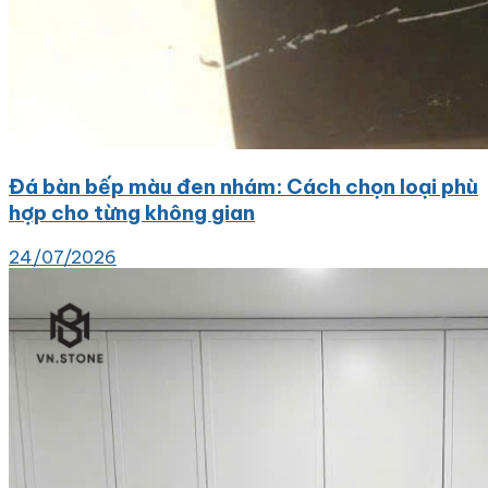
Đá bàn bếp màu đen nhám: Cách chọn loại phù
hợp cho từng không gian
24/07/2026