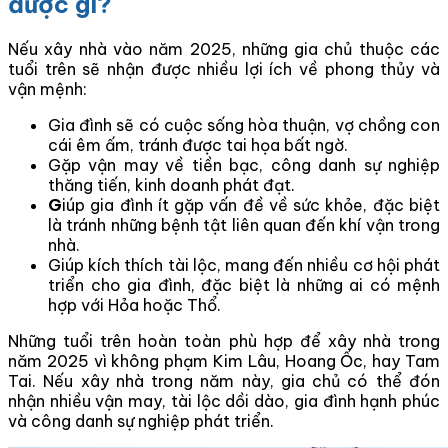
được gì?
Nếu xây nhà vào năm 2025, những gia chủ thuộc các
tuổi trên sẽ nhận được nhiều lợi ích về phong thủy và
vận mệnh:
Gia đình sẽ có cuộc sống hòa thuận, vợ chồng con
cái êm ấm, tránh được tai họa bất ngờ.
Gặp vận may về tiền bạc, công danh sự nghiệp
thăng tiến, kinh doanh phát đạt.
G
iúp gia đình ít gặp vấn đề về sức khỏe, đặc biệt
là tránh những bệnh tật liên quan đến khí vận trong
nhà.
Giúp kích thích tài lộc, mang đến nhiều cơ hội phát
triển cho gia đình, đặc biệt là những ai có mệnh
hợp với Hỏa hoặc Thổ.
Những tuổi trên hoàn toàn phù hợp để xây nhà trong
năm 2025 vì không phạm Kim Lâu, Hoang Ốc, hay Tam
Tai. Nếu xây nhà trong năm này, gia chủ có thể đón
nhận nhiều vận may, tài lộc dồi dào, gia đình hạnh phúc
và công danh sự nghiệp phát triển.