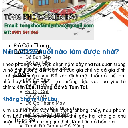
Đá Nhân Tạo
Đá Lát Nền
Đá Cầu Thang
Đá Cầu Thang
Năm 2025 tuổi nào làm được nhà?
Đá Bàn Bếp
Đá Bàn Bếp
Đá Lát Nền
Theo phong thủy, việc chọn năm xây nhà rất quan trọng
Đá Bàn Bếp Cao Cấp
vì nó ảnh hưởng đến vận khí của gia chủ và cả gia đình
Đá Ốp
trong nhiều năm sau. Để xác định một tuổi có thể làm
Đá Ốp Bếp
nhà hay không, người ta thường dựa vào ba yếu tố
Đá Ốp Mặt Tiền
chính:
Kim Lâu, Hoang Ốc và Tam Tai
.
Đá Ốp Cột
Đá Ốp Mộ
Không phạm Kim Lâu
Đá Ốp Thang Máy
Đá Ốp Bàn Bếp Nhân Tạo
Kim Lâu là một vận hạn trong phong thủy, nếu phạm
Đá Ốp Bếp Tự Nhiên
Kim Lâu mà làm nhà thì có thể gây hại cho gia chủ
Tranh đá
hoặc người thân trong gia đình. Kim Lâu có bốn loại:
Tranh Đá Granite Đối Xứng