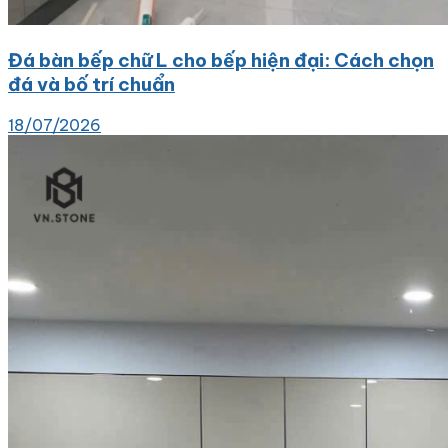
Đá bàn bếp chữ L cho bếp hiện đại: Cách chọn
đá và bố trí chuẩn
18/07/2026