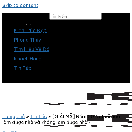
Skip to content
Tìm kiếm:
Kiến Trúc Đẹp
Phong Thủy
Tìm Hiểu Về Đá
Khách Hàng
Tin Tức
Trang chủ
»
Tin Tức
»
[GIẢI MÃ] Năm 2025 tuổi nào
làm được nhà và không làm được nhà?