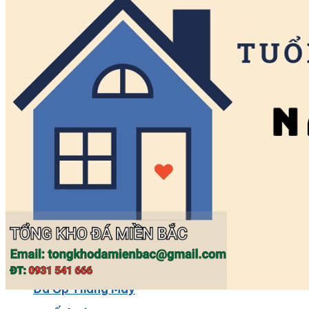
Đá Marble
Đá Marble Màu Kem
Đá Marble Màu Nâu
Đá Marble Màu Đen
Đá Marble Màu Đỏ
Đá Marble Màu Vàng
Đá Marble Màu Trắng
Đá Marble Màu Xanh
Đá Ốp
Đá Ốp Bàn Bếp Nhân Tạo​
Đá Ốp Mộ
Đá Ốp Cột
Đá Ốp Thang Máy