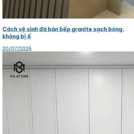
Cách vệ sinh đá bàn bếp granite sạch bóng,
không bị ố
20/07/2026