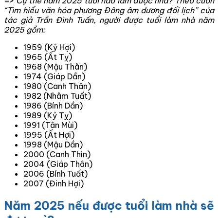
=>
Cụ thể năm 2025 tuổi nào làm được nhà?
Theo cuốn
“Tìm hiểu văn hóa phương Đông âm dương đối lịch” của
tác giả Trần Đình Tuấn, người được tuổi làm nhà năm
2025 gồm:
1959 (Kỷ Hợi)
1965 (Ất Tỵ)
1968 (Mậu Thân)
1974 (Giáp Dần)
1980 (Canh Thân)
1982 (Nhâm Tuất)
1986 (Bính Dần)
1989 (Kỷ Tỵ)
1991 (Tân Mùi)
1995 (Ất Hợi)
1998 (Mậu Dần)
2000 (Canh Thìn)
2004 (Giáp Thân)
2006 (Bính Tuất)
2007 (Đinh Hợi)
Năm 2025 nếu được tuổi làm nhà sẽ