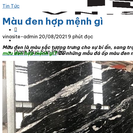
Tin Tức
Màu đen hợp mệnh gì
vinasite-admin
20/08/2021
9 phút đọc
Màu đen là màu sắc tượng trưng cho sự bí ẩn, sang tr
Danh Mục Sản Phẩm
màu đen hợp mệnh gì?
Có những mẫu đá ốp màu đen nà
Đá Granite
Đá Granite Màu Vàng
Đá Granite Màu Xám
Đá Granite Màu Đen
Đá Granite Màu Xanh
Đá Granite Màu Nâu