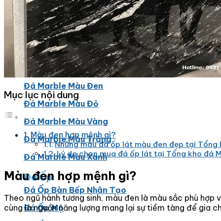
Đá Granite Màu Đỏ
Đá Travertine
Đá Marble
Đá Marble Màu Kem
Đá Marble Màu Nâu
Đá Marble Màu Đen
Mục lục nội dung
Đá Marble Màu Đỏ
Đá Marble Màu Vàng
Màu đen hợp mệnh gì?
Đá Marble Màu Trắng
Những mẫu đá ốp lát màu đen đẹp tại Tổng 
Lý do chọn mua đá ốp lát tại Tổng kho đá 
Đá Marble Màu Xanh
Màu đen hợp mệnh gì?
Đá Ốp
Đá Ốp Bàn Bếp Nhân Tạo​
Theo ngũ hành tương sinh, màu đen là màu sắc phù hợp vớ
Đá Ốp Mộ
cùng là nguồn năng lượng mang lại sự tiềm tàng để gia c