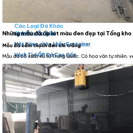
Đá Bàn Bếp Cao Cấp
Đá Ốp Bếp Tự Nhiên
Các Loại Đá Khác
Những mẫu đá ốp lát màu đen đẹp tại Tổng kho
Kính Màu Ốp Bếp
Mặt Hàng nhập khẩu Container
Mẫu đá cẩm thạch đen chỉ trắng
Vách Tivi ỐP Đá Cao Cấp
Mẫu đá có xuất xứ từ Trung Quốc. Có hoa văn tự nhiên, v
Đá Mosaic
Đá Limestone
Đá Onyx
Hoa Văn Đá
Đá Ốp Mặt Tiền
Đá Quartz Alpilus
Đá Alpilus Brazil