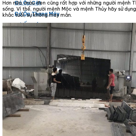
Đá Ốp Cột
Hơn nữa, màu đen cũng rất hợp với những người mệnh Thủ
sống. Ví thể, người mệnh Mộc và mệnh Thủy hãy sử dụng 
Đá Ốp Thang Máy
khắc tuổi, sự không may mắn.
Đá Ốp Bếp
Đá Ốp Bếp Tự Nhiên
Tranh đá
Tranh Đá Marble Đối Xứng
Tranh Đá Thạch Anh Đối Xứng
Tranh Đá Sơn Thủy Xuyên Sáng
Tranh Đá Granite Đối Xứng
Tranh Đá Xuyên Sáng Onyx
Đá Nội Thất
Chậu Lavabo Đá
Mặt Bàn Lavabo Đá