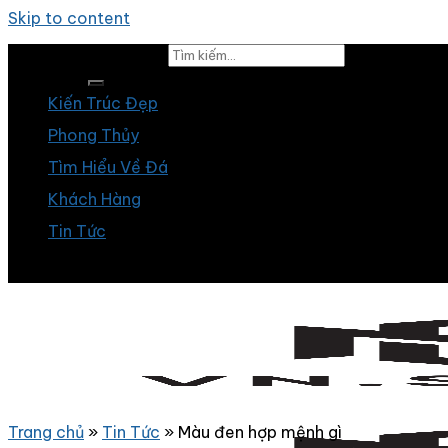
Skip to content
Tìm kiếm:
Kiến Trúc Đẹp
Phong Thủy
Tìm Hiểu Về Đá
Khách Hàng
Tin Tức
Trang chủ
»
Tin Tức
»
Màu đen hợp mệnh gì