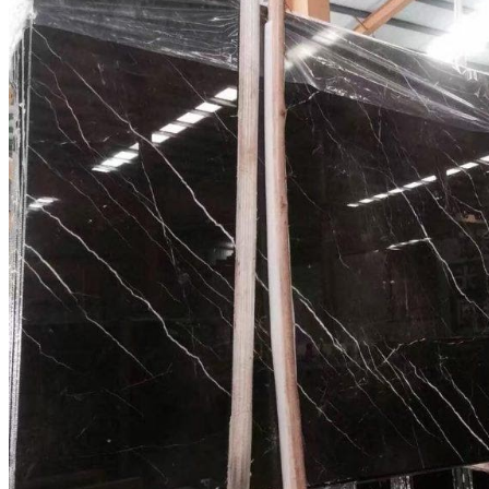
Đá Ốp Bàn Bếp Nhân Tạo
Đá Ốp Bếp Tự Nhiên
Tranh đá
Tranh Đá Granite Đối Xứng
Tranh Đá Marble Đối Xứng
Tranh Đá Sơn Thủy Xuyên Sáng
Tranh Đá Thạch Anh Đối Xứng
Tranh Đá Xuyên Sáng Onyx
Vách Tivi ỐP Đá Cao Cấp
Đá Nhân Tạo
0
Giỏ hàng
Chưa có sản phẩm trong giỏ hàng.