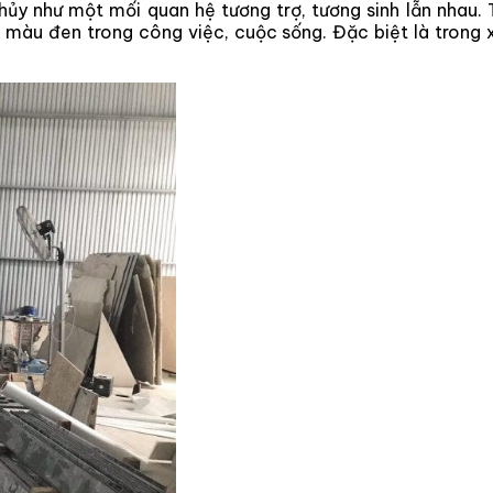
y như một mối quan hệ tương trợ, tương sinh lẫn nhau. T
màu đen trong công việc, cuộc sống. Đặc biệt là trong x