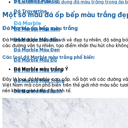
Đá Granite Màu Đỏ
Lợi ích của việc sử dụng đá màu trắng trong ốp 
Đá Travertine
Một số mẫu đá ốp bếp màu trắng đẹ
Đá Marble
Đá Marble ốp bếp màu trắng
Đá Marble Màu Kem
Đá Marble Màu Nâu
Đá Marble được biết đến với vẻ đẹp tự nhiên, độ sáng 
các đường vân tự nhiên, tạo điểm nhấn thu hút cho không
Đá Marble Màu Đen
Các loại đá Marble màu trắng phổ biến:
Đá Marble Màu Đỏ
Đá Marble màu trắng Ý
Đá Marble Màu Vàng
Đây là loại đá Marble cao cấp, nổi bật với các đường v
Đá Marble Màu Trắng
Việt Nam mà còn phổ biến trên thế giới nhờ màu sắc tươ
nên không gian bếp đầy tinh tế.
Đá Marble Màu Xanh
Đá Ốp
Đá Ốp Bàn Bếp Nhân Tạo​
Đá Ốp Mộ