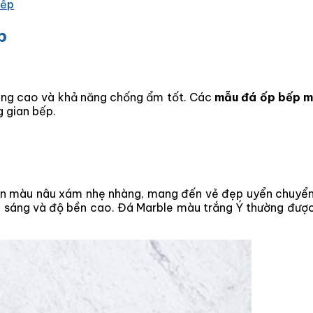
bếp
p
bóng cao và khả năng chống ẩm tốt. Các
mẫu đá ốp bếp m
 gian bếp.
ân màu nâu xám nhẹ nhàng, mang đến vẻ đẹp uyển chuyển 
i sáng và độ bền cao. Đá Marble màu trắng Ý thường đượ