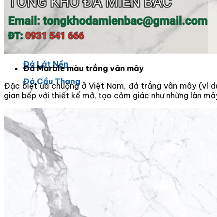
Đá tự nhiên
Đá Thạch Anh
Đá Nhân Tạo
Đá Lát Nền
Đá Marble màu trắng vân mây
Đá Cầu Thang
Đặc biệt ưa chuộng ở Việt Nam, đá trắng vân mây (ví 
gian bếp với thiết kế mở, tạo cảm giác như những làn mây 
Đá Cầu Thang
Đá Bàn Bếp
Đá Bàn Bếp
Đá Lát Nền
Đá Bàn Bếp Cao Cấp
Đá Ốp
Đá Ốp Bếp
Đá Ốp Mặt Tiền
Đá Ốp Cột
Đá Ốp Mộ
Đá Ốp Thang Máy