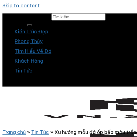
Skip to content
Tìm kiếm:
Kiến Trúc Đẹp
Phong Thủy
Tìm Hiểu Về Đá
Khách Hàng
Tin Tức
Trang chủ
»
Tin Tức
»
Xu hướng mẫu đá ốp bếp màu trắng t