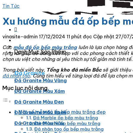
Tin Tức
Xu hướng mẫu đá ốp bếp màu
vinasite-admin
17/12/2024
11 phút đọc
Cập nhật 27/07
Các
mẫu đá ốp bếp màu trắng
luôn là lựa chọn hàng đ
Danh Mục Sản Phẩm
rộng rãi giúp dễ dàng kết hợp với các phong cách thiết 
chọn ưu việt cho những ai yêu thích sự tối giản mà tinh tế.
Trong bài viết này,
Tổng kho đá miền Bắc
sẽ giới thiệu
Đá Granite
đá nhân tạo
. Cùng tìm hiểu về từng loại đá để lựa chọn 
Đá Granite Màu Vàng
Mục lục nội dung
Đá Granite Màu Xám
Đá Granite Màu Đen
Một số mẫu đá ốp bếp màu trắng đẹp
Đá Granite Màu Xanh
Đá Marble ốp bếp màu trắng
Đá Granite Màu Nâu
Đá Granite ốp bếp màu trắng
Đá nhân tạo ốp bếp màu trắng