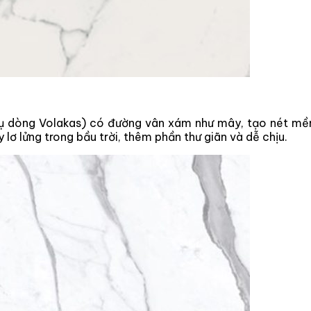
dụ dòng Volakas) có đường vân xám như mây, tạo nét mề
lơ lửng trong bầu trời, thêm phần thư giãn và dễ chịu.