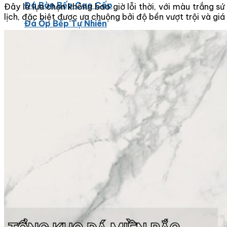
Đá Bàn Bếp Cao Cấp
Đây là lựa chọn không bao giờ lỗi thời, với màu trắng sứ
lịch, đặc biệt được ưa chuộng bởi độ bền vượt trội và giá 
Đá Ốp Bếp Tự Nhiên
Các Loại Đá Khác
Kính Màu Ốp Bếp
Mặt Hàng nhập khẩu Container
Vách Tivi ỐP Đá Cao Cấp
Đá Mosaic
Đá Limestone
Đá Onyx
Hoa Văn Đá
Đá Ốp Mặt Tiền
Đá Quartz Alpilus
Đá Alpilus Brazil