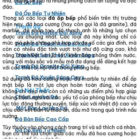
nhà, chúng sẽ tạo ra những phong cách ấn tượng và độc
Đá Ốp Bếp
đáo.
Đá Ốp Bếp Tự Nhiên
Trong số các loại
đá ốp bếp
phổ biến trên thị trường
hiện nay, đá hoa cương (hay còn gọi là đá granite), đá
Tranh đá
marble, đá nhân tạo, đá thạch anh là những lựa chọn
Tranh Đá Marble Đối Xứng
được ưa chuộng nhất. Các loại đá này không chỉ có
mức giá phải chăng phù hợp với đa số các gia đình, mà
Tranh Đá Thạch Anh Đối Xứng
còn có nhiều đặc tính vượt trội như độ cứng cao, khả
Tranh Đá Sơn Thủy Xuyên Sáng
năng chịu nhiệt và lực tốt, khả năng chống thấm nước,
cùng với màu sắc và mẫu mã đa dạng dễ dàng kết hợp
Tranh Đá Granite Đối Xứng
với các thiết bị nội thất trong phòng bếp.
Tranh Đá Xuyên Sáng Onyx
Sử dụng đá hoa cương hoặc đá marble tự nhiên để ốp
mặt bếp là một lựa chọn hoàn toàn đúng, vì chúng
Đá Nội Thất
không chỉ đẹp mà còn có những ưu điểm phù hợp giúp
Chậu Lavabo Đá
chúng thích nghi với các yếu tố của phòng bếp như chịu
lực tác động thường xuyên, tiếp xúc với nhiệt độ cao và
Mặt Bàn Lavabo Đá
chịu các vết bẩn từ thức ăn, dầu mỡ trong quá trình nấu
nướng.
Đá Bàn Bếp Cao Cấp
Tùy thuộc vào phong cách trang trí và sở thích cá nhân,
Đá Ốp Bếp Tự Nhiên
bạn có thể lựa chọn giữa các mẫu đá hoa cương hoặc