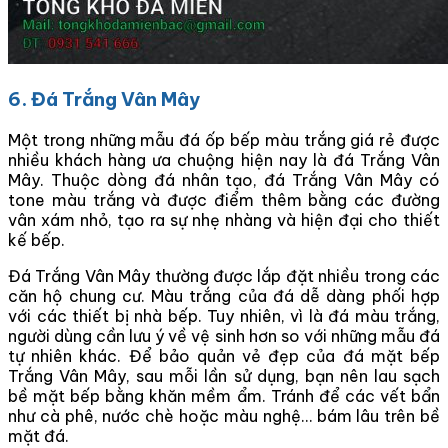
6. Đá Trắng Vân Mây
Một trong những mẫu đá ốp bếp màu trắng giá rẻ được
nhiều khách hàng ưa chuộng hiện nay là đá Trắng Vân
Mây. Thuộc dòng đá nhân tạo, đá Trắng Vân Mây có
tone màu trắng và được điểm thêm bằng các đường
vân xám nhỏ, tạo ra sự nhẹ nhàng và hiện đại cho thiết
kế bếp.
Đá Trắng Vân Mây thường được lắp đặt nhiều trong các
căn hộ chung cư. Màu trắng của đá dễ dàng phối hợp
với các thiết bị nhà bếp. Tuy nhiên, vì là đá màu trắng,
người dùng cần lưu ý về vệ sinh hơn so với những mẫu đá
tự nhiên khác. Để bảo quản vẻ đẹp của đá mặt bếp
Trắng Vân Mây, sau mỗi lần sử dụng, bạn nên lau sạch
bề mặt bếp bằng khăn mềm ẩm. Tránh để các vết bẩn
như cà phê, nước chè hoặc màu nghệ… bám lâu trên bề
mặt đá.