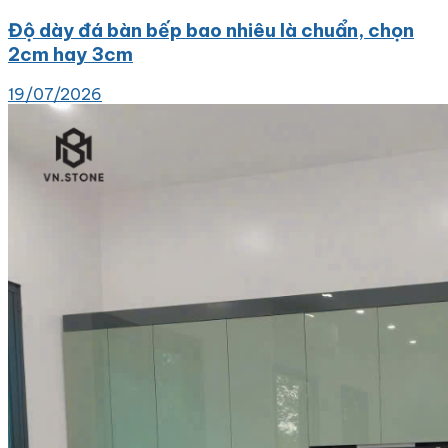
Độ dày đá bàn bếp bao nhiêu là chuẩn, chọn
2cm hay 3cm
19/07/2026