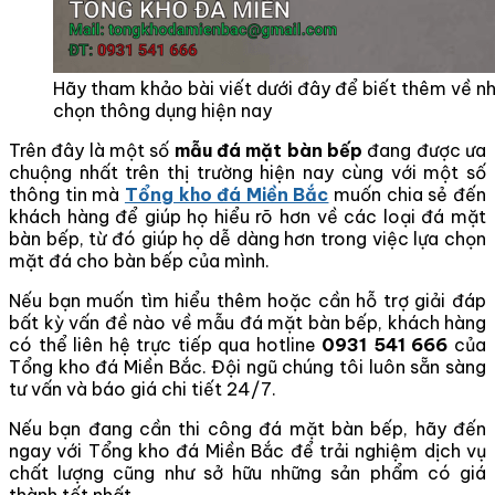
Hãy tham khảo bài viết dưới đây để biết thêm về n
chọn thông dụng hiện nay
Trên đây là một số
mẫu đá mặt bàn bếp
đang được ưa
chuộng nhất trên thị trường hiện nay cùng với một số
thông tin mà
Tổng kho đá Miền Bắc
muốn chia sẻ đến
khách hàng để giúp họ hiểu rõ hơn về các loại đá mặt
bàn bếp, từ đó giúp họ dễ dàng hơn trong việc lựa chọn
mặt đá cho bàn bếp của mình.
Nếu bạn muốn tìm hiểu thêm hoặc cần hỗ trợ giải đáp
bất kỳ vấn đề nào về mẫu đá mặt bàn bếp, khách hàng
có thể liên hệ trực tiếp qua hotline
0931 541 666
của
Tổng kho đá Miền Bắc. Đội ngũ chúng tôi luôn sẵn sàng
tư vấn và báo giá chi tiết 24/7.
Nếu bạn đang cần thi công đá mặt bàn bếp, hãy đến
ngay với Tổng kho đá Miền Bắc để trải nghiệm dịch vụ
chất lượng cũng như sở hữu những sản phẩm có giá
thành tốt nhất.