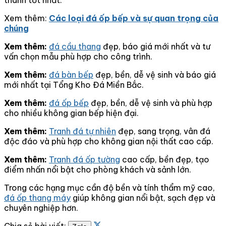
Xem thêm:
Các loại đá ốp bếp và sự quan trọng của
chúng
Xem thêm:
đá cầu thang
đẹp, báo giá mới nhất và tư
vấn chọn mẫu phù hợp cho công trình.
Xem thêm:
đá bàn bếp
đẹp, bền, dễ vệ sinh và báo giá
mới nhất tại Tổng Kho Đá Miền Bắc.
Xem thêm:
đá ốp bếp
đẹp, bền, dễ vệ sinh và phù hợp
cho nhiều không gian bếp hiện đại.
Xem thêm:
Tranh đá tự nhiên
đẹp, sang trọng, vân đá
độc đáo và phù hợp cho không gian nội thất cao cấp.
Xem thêm:
Tranh đá ốp tường
cao cấp, bền đẹp, tạo
điểm nhấn nổi bật cho phòng khách và sảnh lớn.
Trong các hạng mục cần độ bền và tính thẩm mỹ cao,
đá ốp thang máy
giúp không gian nổi bật, sạch đẹp và
chuyên nghiệp hơn.
Chia sẻ bài viết: