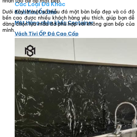
nhân tạo để ốp mặt bếp.
Các Loại Đá Khác
Dưới đây là một số mẫu đá mặt bàn bếp đẹp và có độ
Kính Màu Ốp Bếp
bền cao được nhiều khách hàng yêu thích, giúp bạn dễ
Mặt Hàng nhập khẩu Container
dàng chọn lựa mẫu đá phù hợp với không gian bếp của
mình.
Vách Tivi ỐP Đá Cao Cấp
Đá Mosaic
Đá Limestone
Đá Onyx
Hoa Văn Đá
Đá Ốp Mặt Tiền
Đá Quartz Alpilus
Đá Alpilus Brazil
Đá tự nhiên
Đá Thạch Anh