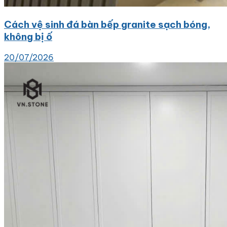
Cách vệ sinh đá bàn bếp granite sạch bóng,
không bị ố
20/07/2026