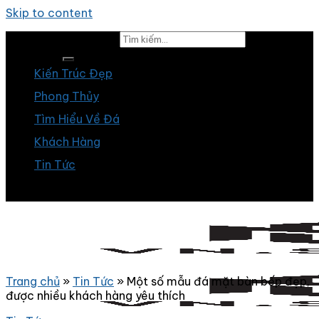
Skip to content
Tìm kiếm:
Kiến Trúc Đẹp
Phong Thủy
Tìm Hiểu Về Đá
Khách Hàng
Tin Tức
Trang chủ
»
Tin Tức
»
Một số mẫu đá mặt bàn bếp đẹp,
được nhiều khách hàng yêu thích