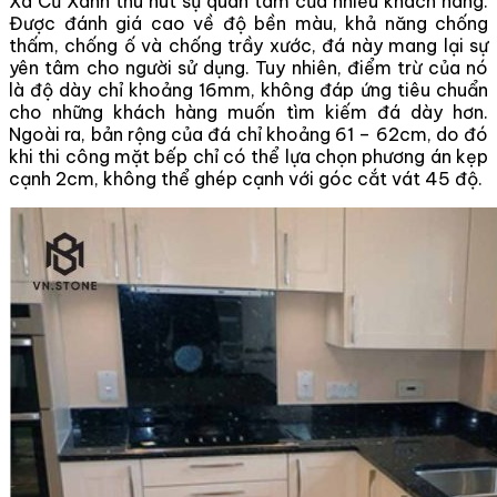
Xà Cừ Xanh thu hút sự quan tâm của nhiều khách hàng.
Được đánh giá cao về độ bền màu, khả năng chống
thấm, chống ố và chống trầy xước, đá này mang lại sự
yên tâm cho người sử dụng. Tuy nhiên, điểm trừ của nó
là độ dày chỉ khoảng 16mm, không đáp ứng tiêu chuẩn
cho những khách hàng muốn tìm kiếm đá dày hơn.
Ngoài ra, bản rộng của đá chỉ khoảng 61 – 62cm, do đó
khi thi công mặt bếp chỉ có thể lựa chọn phương án kẹp
cạnh 2cm, không thể ghép cạnh với góc cắt vát 45 độ.