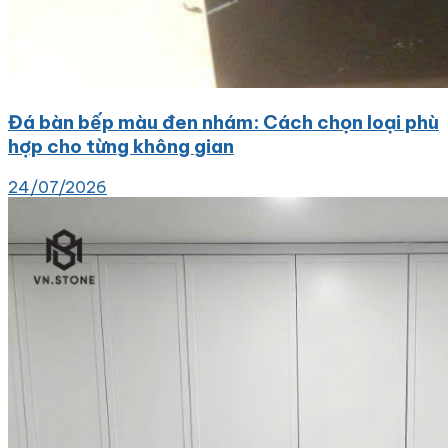
Đá bàn bếp màu đen nhám: Cách chọn loại phù
hợp cho từng không gian
24/07/2026