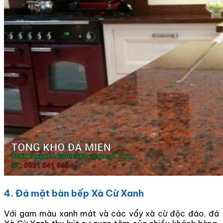
4. Đá mặt bàn bếp Xà Cừ Xanh
Với gam màu xanh mát và các vẩy xà cừ độc đáo, đá