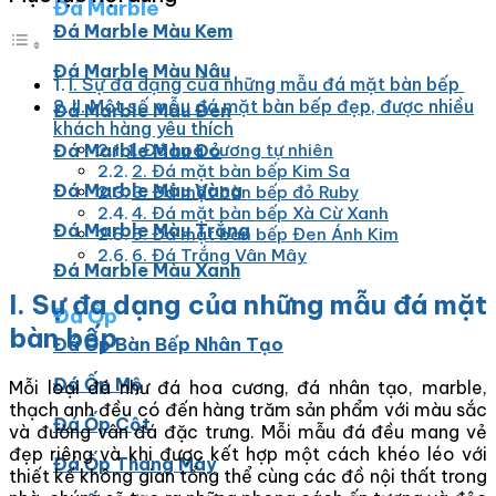
Đá Marble
Đá Marble Màu Kem
Đá Marble Màu Nâu
I. Sự đa dạng của những mẫu đá mặt bàn bếp
II. Một số mẫu đá mặt bàn bếp đẹp, được nhiều
Đá Marble Màu Đen
khách hàng yêu thích
Đá Marble Màu Đỏ
1. Đá hoa cương tự nhiên
2. Đá mặt bàn bếp Kim Sa
Đá Marble Màu Vàng
3. Đá mặt bàn bếp đỏ Ruby
4. Đá mặt bàn bếp Xà Cừ Xanh
Đá Marble Màu Trắng
5. Đá mặt bàn bếp Đen Ánh Kim
6. Đá Trắng Vân Mây
Đá Marble Màu Xanh
I. Sự đa dạng của những mẫu đá mặt
Đá Ốp
bàn bếp
Đá Ốp Bàn Bếp Nhân Tạo​
Đá Ốp Mộ
Mỗi loại đá như đá hoa cương, đá nhân tạo, marble,
thạch anh đều có đến hàng trăm sản phẩm với màu sắc
Đá Ốp Cột
và đường vân đá đặc trưng. Mỗi mẫu đá đều mang vẻ
đẹp riêng và khi được kết hợp một cách khéo léo với
Đá Ốp Thang Máy
thiết kế không gian tổng thể cùng các đồ nội thất trong