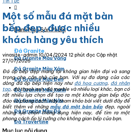
Tin Tức
Một số mẫu đá mặt bàn
bếp đẹp, được nhiều
Danh Mục Sản Phẩm
khách hàng yêu thích
Đá Granite
vinasite-admin
10/04/2024
12 phút đọc
Cập nhật
Đá Granite Màu Vàng
27/07/2026
Đá Granite Màu Xám
Đá ốp bếp đẹp mang lại không gian hiện đại và sang
trọng cho căn nhà của bạn. Với sự đa dạng của các
Đá Granite Màu Đen
dòng đá ốp bếp hiện nay như
đá hoa cương
,
đá nhân
tạo
, đá thạch anh, đá marble và nhiều loại khác, bạn có
Đá Granite Màu Xanh
rất nhiều lựa chọn để tạo ra một không gian bếp độc
Đá Granite Màu Nâu
đáo và phong cách. Hãy tham khảo bài viết dưới đây để
biết thêm về những
mẫu đá mặt bàn bếp
đẹp, ngoài
Đá Granite Màu Đỏ
những lựa chọn thông dụng hiện nay, để tìm ra một
phong cách ốp lý tưởng cho không gian bếp của bạn.
Đá Travertine
Mục lục nội dung