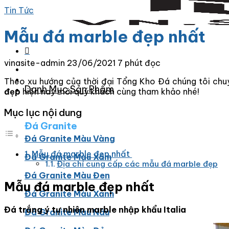
Tin Tức
Mẫu đá marble đẹp nhất
vinasite-admin
23/06/2021
7 phút đọc
Theo xu hướng của thời đại Tổng Kho Đá chúng tôi chu
Danh Mục Sản Phẩm
đẹp
hiện nay mới quý khách cùng tham khảo nhé!
Mục lục nội dung
Đá Granite
Đá Granite Màu Vàng
Mẫu đá marble đẹp nhất
Đá Granite Màu Xám
Địa chỉ cung cấp các mẫu đá marble đẹp
Đá Granite Màu Đen
Mẫu đá marble đẹp nhất
Đá Granite Màu Xanh
Đá trắng ý tự nhiên marble nhập khẩu Italia
Đá Granite Màu Nâu