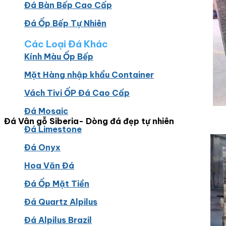
Đá Bàn Bếp Cao Cấp
Đá Ốp Bếp Tự Nhiên
Các Loại Đá Khác
Kính Màu Ốp Bếp
Mặt Hàng nhập khẩu Container
Vách Tivi ỐP Đá Cao Cấp
Đá Mosaic
Đá Vân gỗ Siberia- Dòng đá đẹp tự nhiên
Đá Limestone
Đá Onyx
Hoa Văn Đá
Đá Ốp Mặt Tiền
Đá Quartz Alpilus
Đá Alpilus Brazil