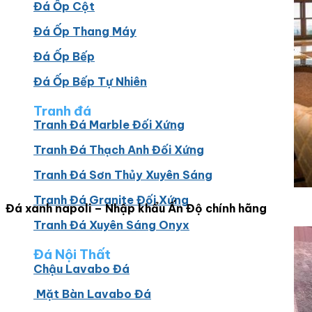
Đá Ốp Cột
Đá Ốp Thang Máy
Đá Ốp Bếp
Đá Ốp Bếp Tự Nhiên
Tranh đá
Tranh Đá Marble Đối Xứng
Tranh Đá Thạch Anh Đối Xứng
Tranh Đá Sơn Thủy Xuyên Sáng
Tranh Đá Granite Đối Xứng
Đá xanh napoli – Nhập khẩu Ấn Độ chính hãng
Tranh Đá Xuyên Sáng Onyx
Đá Nội Thất
Chậu Lavabo Đá
Mặt Bàn Lavabo Đá