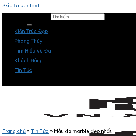
Skip to content
Tìm kiếm:
Kiến Trúc Đẹp
Phong Thủy
Tìm Hiểu Về Đá
Khách Hàng
Tin Tức
Trang chủ
»
Tin Tức
»
Mẫu đá marble đẹp nhất