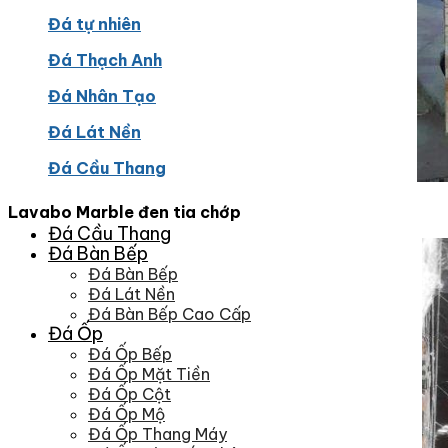
Đá tự nhiên
Đá Thạch Anh
Đá Nhân Tạo
Đá Lát Nền
Đá Cầu Thang
Lavabo Marble đen tia chớp
Đá Cầu Thang
Đá Bàn Bếp
Đá Bàn Bếp
Đá Lát Nền
Đá Bàn Bếp Cao Cấp
Đá Ốp
Đá Ốp Bếp
Đá Ốp Mặt Tiền
Đá Ốp Cột
Đá Ốp Mộ
Đá Ốp Thang Máy