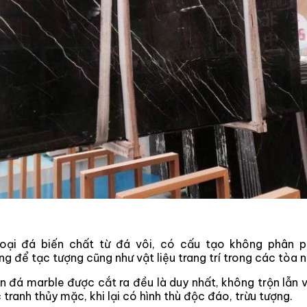
oại đá biến chất từ đá vôi, có cấu tạo không phân p
 để tạc tượng cũng như vật liệu trang trí trong các tòa 
n đá marble được cắt ra đều là duy nhất, không trộn lẫn v
ranh thủy mặc, khi lại có hình thù độc đáo, trừu tượng.