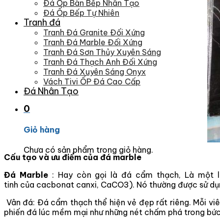
Đá Ốp Bàn Bếp Nhân Tạo
Đá Ốp Bếp Tự Nhiên
Tranh đá
Tranh Đá Granite Đối Xứng
Tranh Đá Marble Đối Xứng
Tranh Đá Sơn Thủy Xuyên Sáng
Tranh Đá Thạch Anh Đối Xứng
Tranh Đá Xuyên Sáng Onyx
Vách Tivi ỐP Đá Cao Cấp
Đá Nhân Tạo
0
Giỏ hàng
Chưa có sản phẩm trong giỏ hàng.
Cấu tạo và ưu điểm của đá marble
Đá Marble
: Hay còn gọi là đá cẩm thạch, Là một l
tinh của cacbonat canxi, CaCO3). Nó thường được sử dụng
Vân đá: Đá cẩm thạch thể hiện vẻ đẹp rất riêng. Mỗi viê
phiến đá lúc mềm mại như những nét chấm phá trong bức t