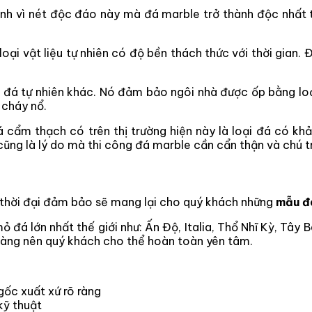
ính vì nét độc đáo này mà đá marble trở thành độc nhất t
ại vật liệu tự nhiên có độ bền thách thức với thời gian. 
oại đá tự nhiên khác. Nó đảm bảo ngôi nhà được ốp bằng loạ
 cháy nổ.
ẩm thạch có trên thị trường hiện này là loại đá có khả 
 cũng là lý do mà thi công đá marble cần cẩn thận và chú t
 thời đại đảm bảo sẽ mang lại cho quý khách những
mẫu đ
đá lớn nhất thế giới như: Ấn Độ, Italia, Thổ Nhĩ Kỳ, Tây
 hàng nên quý khách cho thể hoàn toàn yên tâm.
ốc xuất xứ rõ ràng
kỹ thuật