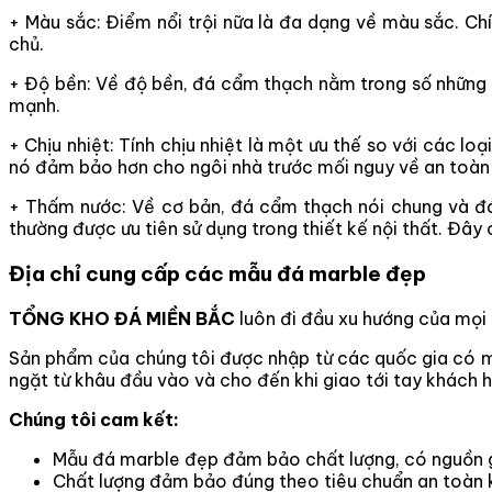
+ Màu sắc: Điểm nổi trội nữa là đa dạng về màu sắc. Ch
chủ.
+ Độ bền: Về độ bền, đá cẩm thạch nằm trong số những lo
mạnh.
+ Chịu nhiệt: Tính chịu nhiệt là một ưu thế so với các l
nó đảm bảo hơn cho ngôi nhà trước mối nguy về an toàn
+ Thấm nước: Về cơ bản, đá cẩm thạch nói chung và đá c
thường được ưu tiên sử dụng trong thiết kế nội thất. Đây
Địa chỉ cung cấp các mẫu đá marble đẹp
TỔNG KHO ĐÁ MIỀN BẮC
luôn đi đầu xu hướng của mọi
Sản phẩm của chúng tôi được nhập từ các quốc gia có mỏ 
ngặt từ khâu đầu vào và cho đến khi giao tới tay khách
Chúng tôi cam kết:
Mẫu đá marble đẹp đảm bảo chất lượng, có nguồn g
Chất lượng đảm bảo đúng theo tiêu chuẩn an toàn 