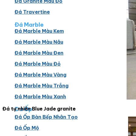
Đá Granite Màu Đỏ
Đá Travertine
Đá Marble
Đá Marble Màu Kem
Đá Marble Màu Nâu
Đá Marble Màu Đen
Đá Marble Màu Đỏ
Đá Marble Màu Vàng
Đá Marble Màu Trắng
Đá Marble Màu Xanh
Đá Ốp
Đá tự nhiên Blue Jade granite
Đá Ốp Bàn Bếp Nhân Tạo​
Đá Ốp Mộ