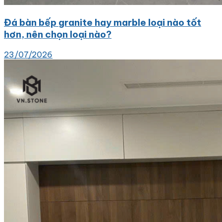
Đá bàn bếp granite hay marble loại nào tốt
hơn, nên chọn loại nào?
23/07/2026