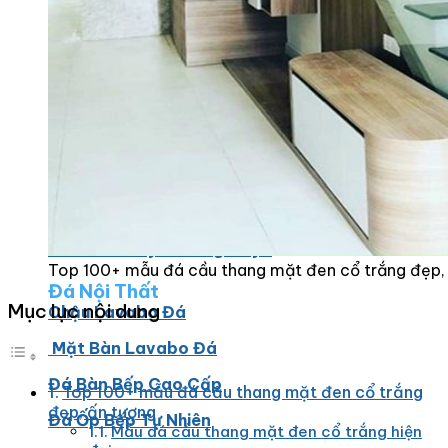
Đá Ốp Bếp
Đá Ốp Bếp Tự Nhiên
Tranh đá
Tranh Đá Marble Đối Xứng
Tranh Đá Thạch Anh Đối Xứng
Tranh Đá Sơn Thủy Xuyên Sáng
Tranh Đá Granite Đối Xứng
Tranh Đá Xuyên Sáng Onyx
Top 100+ mẫu đá cầu thang mặt đen cổ trắng đẹp,
Đá Nội Thất
Mục lục nội dung
Chậu Lavabo Đá
Mặt Bàn Lavabo Đá
Đá Bàn Bếp Cao Cấp
Top 100+ mẫu đá cầu thang mặt đen cổ trắng
đẹp, ấn tượng
Đá Ốp Bếp Tự Nhiên
Mẫu đá cầu thang mặt đen cổ trắng hiện