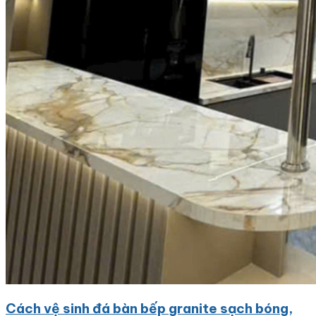
Cách vệ sinh đá bàn bếp granite sạch bóng,