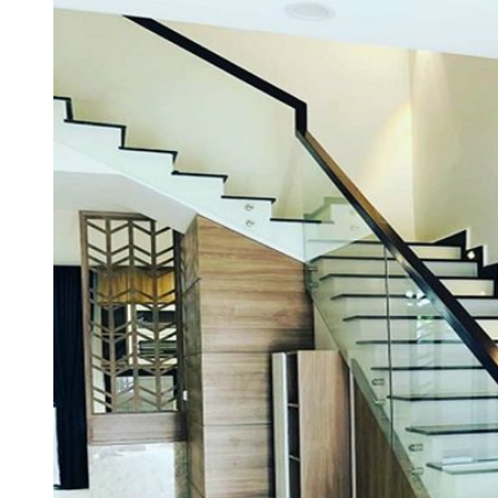
Đá Marble
Đá Marble Màu Kem
Đá Marble Màu Nâu
Đá Marble Màu Đen
Đá Marble Màu Đỏ
Đá Marble Màu Vàng
Đá Marble Màu Trắng
Đá Marble Màu Xanh
Đá Ốp
Đá Ốp Bàn Bếp Nhân Tạo​
Đá Ốp Mộ
Đá Ốp Cột
Đá Ốp Thang Máy