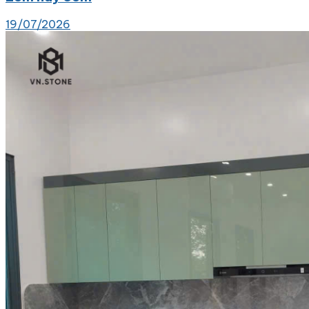
19/07/2026