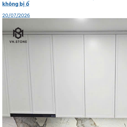
không bị ố
20/07/2026