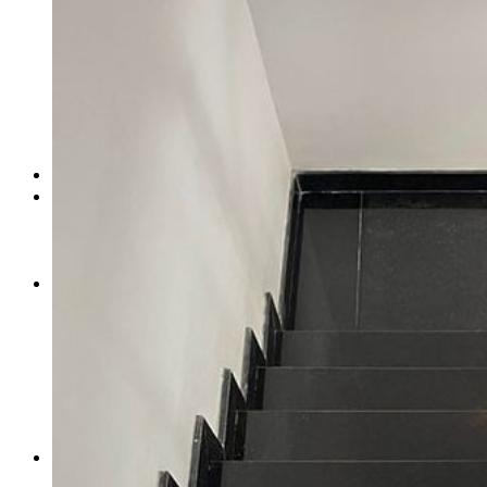
Đá Nhân Tạo
Đá Lát Nền
Đá Cầu Thang
Đá Cầu Thang
Đá Bàn Bếp
Đá Bàn Bếp
Đá Lát Nền
Đá Bàn Bếp Cao Cấp
Đá Ốp
Đá Ốp Bếp
Đá Ốp Mặt Tiền
Đá Ốp Cột
Đá Ốp Mộ
Đá Ốp Thang Máy
Đá Ốp Bàn Bếp Nhân Tạo
Đá Ốp Bếp Tự Nhiên
Tranh đá
Tranh Đá Granite Đối Xứng