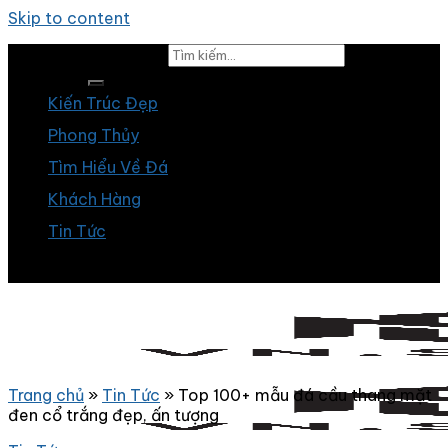
Skip to content
Tìm kiếm:
Kiến Trúc Đẹp
Phong Thủy
Tìm Hiểu Về Đá
Khách Hàng
Tin Tức
Trang chủ
»
Tin Tức
»
Top 100+ mẫu đá cầu thang mặt
đen cổ trắng đẹp, ấn tượng