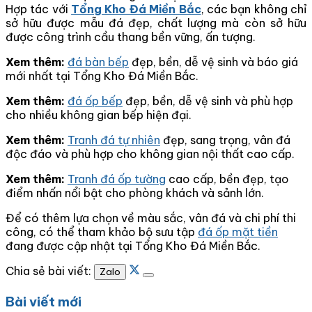
Hợp tác với
Tổng Kho Đá Miền Bắc
, các bạn không chỉ
sở hữu được mẫu đá đẹp, chất lượng mà còn sở hữu
được công trình cầu thang bền vững, ấn tượng.
Xem thêm:
đá bàn bếp
đẹp, bền, dễ vệ sinh và báo giá
mới nhất tại Tổng Kho Đá Miền Bắc.
Xem thêm:
đá ốp bếp
đẹp, bền, dễ vệ sinh và phù hợp
cho nhiều không gian bếp hiện đại.
Xem thêm:
Tranh đá tự nhiên
đẹp, sang trọng, vân đá
độc đáo và phù hợp cho không gian nội thất cao cấp.
Xem thêm:
Tranh đá ốp tường
cao cấp, bền đẹp, tạo
điểm nhấn nổi bật cho phòng khách và sảnh lớn.
Để có thêm lựa chọn về màu sắc, vân đá và chi phí thi
công, có thể tham khảo bộ sưu tập
đá ốp mặt tiền
đang được cập nhật tại Tổng Kho Đá Miền Bắc.
Chia sẻ bài viết:
Zalo
Bài viết mới