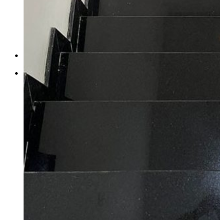
Tranh Đá Marble Đối Xứng
Tranh Đá Sơn Thủy Xuyên Sáng
Tranh Đá Thạch Anh Đối Xứng
Tranh Đá Xuyên Sáng Onyx
Vách Tivi ỐP Đá Cao Cấp
Đá Nhân Tạo
0
Giỏ hàng
Chưa có sản phẩm trong giỏ hàng.