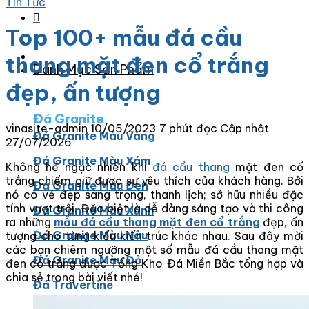
Tin Tức
Top 100+ mẫu đá cầu
thang mặt đen cổ trắng
Danh Mục Sản Phẩm
đẹp, ấn tượng
Đá Granite
vinasite-admin
10/05/2023
7 phút đọc
Cập nhật
Đá Granite Màu Vàng
27/07/2026
Đá Granite Màu Xám
Không hề ngạc nhiên khi
đá cầu thang
mặt đen cổ
trắng chiếm giữ được sự yêu thích của khách hàng. Bởi
Đá Granite Màu Đen
nó có vẻ đẹp sang trọng, thanh lịch; sở hữu nhiều đặc
tính vượt trội. Đặc biệt là dễ dàng sáng tạo và thi công
Đá Granite Màu Xanh
ra những
mẫu đá cầu thang mặt đen cổ trắng
đẹp, ấn
Đá Granite Màu Nâu
tượng cho từng kiểu kiến trúc khác nhau. Sau đây mời
các bạn chiêm ngưỡng một số mẫu đá cầu thang mặt
Đá Granite Màu Đỏ
đen cổ trắng được Tổng Kho Đá Miền Bắc tổng hợp và
chia sẻ trong bài viết nhé!
Đá Travertine