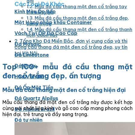
đại
Các Loại Đá Khác
Mẫu đá cầu thang mặt đen cổ trắng tay
Kính Màu Ốp Bếp
vịn bằng gỗ
Mẫu đá cầu thang mặt đen cổ trắng đẹp,
Mặt Hàng nhập khẩu Container
sang trọng
Mẫu đá cầu thang mặt đen cổ trắng thanh
Vách Tivi ỐP Đá Cao Cấp
lịch, cuốn hút
Tổng Kho Đá Miền Bắc, đơn vị cung cấp và thi
Đá Mosaic
công cầu thang đá mặt đen cổ trắng đẹp, uy tín
tại Hà Nội
Đá Limestone
Top 100+ mẫu đá cầu thang mặt
Đá Onyx
đen cổ trắng đẹp, ấn tượng
Hoa Văn Đá
Đá Ốp Mặt Tiền
Mẫu đá cầu thang mặt đen cổ trắng hiện đại
Đá Quartz Alpilus
Mẫu cầu thang đá mặt đen cổ trắng này được kết hợp
cùng với chất liệu kính và gỗ cao cấp mang phong cách
Đá Alpilus Brazil
hiện đại, trẻ trung và đầy sang trọng.
Đá tự nhiên
Đá Thạch Anh