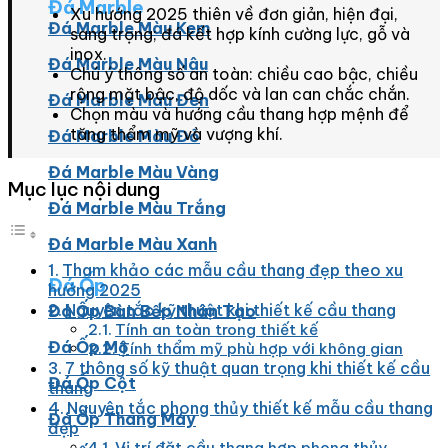
Đá Marble
Xu hướng 2025 thiên về đơn giản, hiện đại,
Đá Marble Màu Kem
sang trọng; đá kết hợp kính cường lực, gỗ và
inox.
Đá Marble Màu Nâu
Chú ý thông số an toàn: chiều cao bậc, chiều
rộng mặt bậc, độ dốc và lan can chắc chắn.
Đá Marble Màu Đen
Chọn màu và hướng cầu thang hợp mệnh để
tăng thẩm mỹ và vượng khí.
Đá Marble Màu Đỏ
Đá Marble Màu Vàng
Mục lục nội dung
Đá Marble Màu Trắng
Đá Marble Màu Xanh
Tham khảo các mẫu cầu thang đẹp theo xu
Đá Ốp
hướng 2025
Nguyên tắc kỹ thuật khi thiết kế cầu thang
Đá Ốp Bàn Bếp Nhân Tạo​
Tính an toàn trong thiết kế
Đá Ốp Mộ
Tính thẩm mỹ phù hợp với không gian
7 thông số kỹ thuật quan trọng khi thiết kế cầu
Đá Ốp Cột
thang
Nguyên tắc phong thủy thiết kế mẫu cầu thang
Đá Ốp Thang Máy
đẹp
Vị trí đặt cầu thang hợp phong thủy