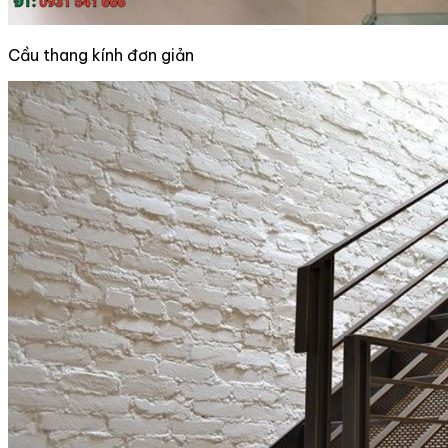
Cầu thang kính đơn giản