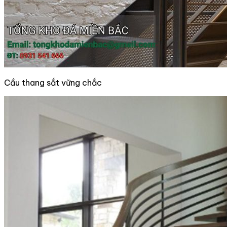
Cầu thang sắt vững chắc