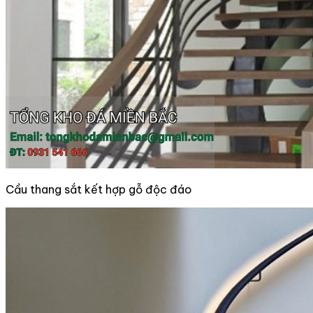
Cầu thang sắt kết hợp gỗ độc đáo