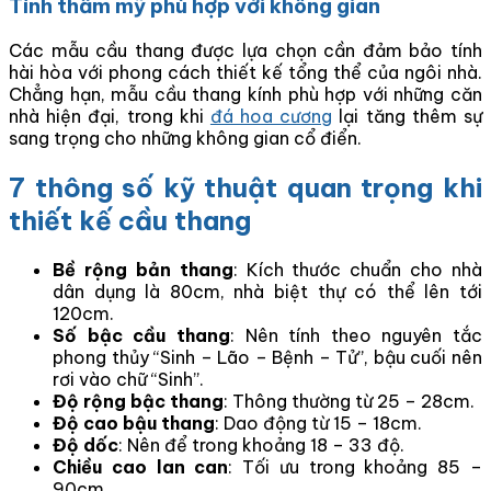
Tính thẩm mỹ phù hợp với không gian
Các mẫu cầu thang được lựa chọn cần đảm bảo tính
hài hòa với phong cách thiết kế tổng thể của ngôi nhà.
Chẳng hạn, mẫu cầu thang kính phù hợp với những căn
nhà hiện đại, trong khi
đá hoa cương
lại tăng thêm sự
sang trọng cho những không gian cổ điển.
7 thông số kỹ thuật quan trọng khi
thiết kế cầu thang
Bề rộng bản thang
: Kích thước chuẩn cho nhà
dân dụng là 80cm, nhà biệt thự có thể lên tới
120cm.
Số bậc cầu thang
: Nên tính theo nguyên tắc
phong thủy “Sinh – Lão – Bệnh – Tử”, bậu cuối nên
rơi vào chữ “Sinh”.
Độ rộng bậc thang
: Thông thường từ 25 – 28cm.
Độ cao bậu thang
: Dao động từ 15 – 18cm.
Độ dốc
: Nên để trong khoảng 18 – 33 độ.
Chiều cao lan can
: Tối ưu trong khoảng 85 –
90cm.