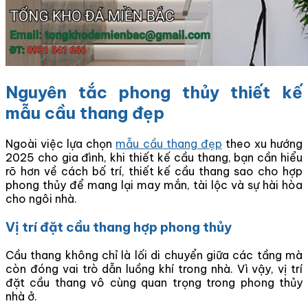
Nguyên tắc phong thủy thiết kế
mẫu cầu thang đẹp
Ngoài việc lựa chọn
mẫu cầu thang đẹp
theo xu hướng
2025 cho gia đình, khi thiết kế cầu thang, bạn cần hiểu
rõ hơn về cách bố trí, thiết kế cầu thang sao cho hợp
phong thủy để mang lại may mắn, tài lộc và sự hài hòa
cho ngôi nhà.
Vị trí đặt cầu thang hợp phong thủy
Cầu thang không chỉ là lối di chuyển giữa các tầng mà
còn đóng vai trò dẫn luồng khí trong nhà. Vì vậy, vị trí
đặt cầu thang vô cùng quan trọng trong phong thủy
nhà ở.