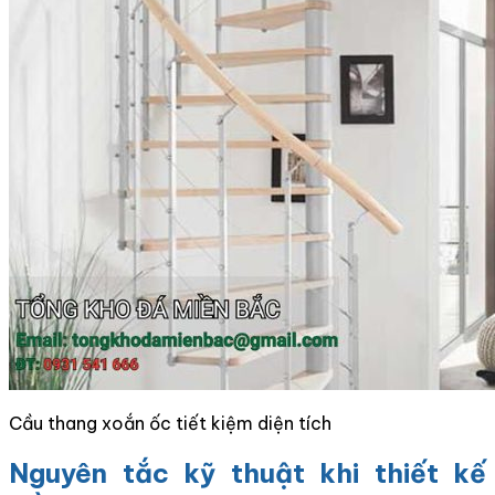
Cầu thang xoắn ốc tiết kiệm diện tích
Nguyên tắc kỹ thuật khi thiết kế