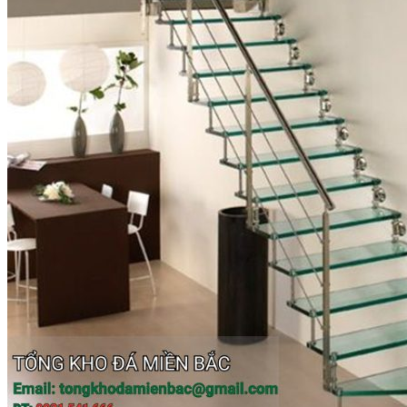
Tranh Đá Marble Đối Xứng
Tranh Đá Sơn Thủy Xuyên Sáng
Tranh Đá Thạch Anh Đối Xứng
Tranh Đá Xuyên Sáng Onyx
Vách Tivi ỐP Đá Cao Cấp
Đá Nhân Tạo
0
Giỏ hàng
Chưa có sản phẩm trong giỏ hàng.