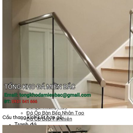
Đá Nhân Tạo
Đá Lát Nền
Đá Cầu Thang
Đá Cầu Thang
Đá Bàn Bếp
Đá Bàn Bếp
Đá Lát Nền
Đá Bàn Bếp Cao Cấp
Đá Ốp
Đá Ốp Bếp
Đá Ốp Mặt Tiền
Đá Ốp Cột
Đá Ốp Mộ
Đá Ốp Thang Máy
Đá Ốp Bàn Bếp Nhân Tạo
Cầu thang kính kết hợp gỗ
Đá Ốp Bếp Tự Nhiên
Tranh đá
Tranh Đá Granite Đối Xứng