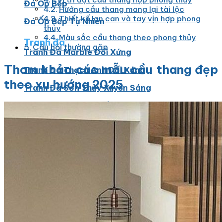
Đá Ốp Bếp
Hướng cầu thang mang lại tài lộc
Thiết kế lan can và tay vịn hợp phong
Đá Ốp Bếp Tự Nhiên
thủy
Màu sắc cầu thang theo phong thủy
Tranh đá
Câu hỏi thường gặp
Tranh Đá Marble Đối Xứng
Tham khảo các mẫu cầu thang đẹp
Tranh Đá Thạch Anh Đối Xứng
theo xu hướng 2025
Tranh Đá Sơn Thủy Xuyên Sáng
Tranh Đá Granite Đối Xứng
Tranh Đá Xuyên Sáng Onyx
Đá Nội Thất
Chậu Lavabo Đá
Mặt Bàn Lavabo Đá
Đá Bàn Bếp Cao Cấp
Đá Ốp Bếp Tự Nhiên