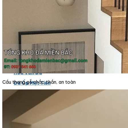
Các Loại Đá Khác
Kính Màu Ốp Bếp
Mặt Hàng nhập khẩu Container
Vách Tivi ỐP Đá Cao Cấp
Đá Mosaic
Đá Limestone
Đá Onyx
Hoa Văn Đá
Cầu thang gỗ chắc chắn, an toàn
Đá Ốp Mặt Tiền
Đá Quartz Alpilus
Đá Alpilus Brazil
Đá tự nhiên
Đá Thạch Anh