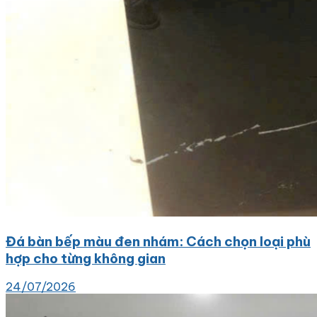
Đá bàn bếp màu đen nhám: Cách chọn loại phù
hợp cho từng không gian
24/07/2026