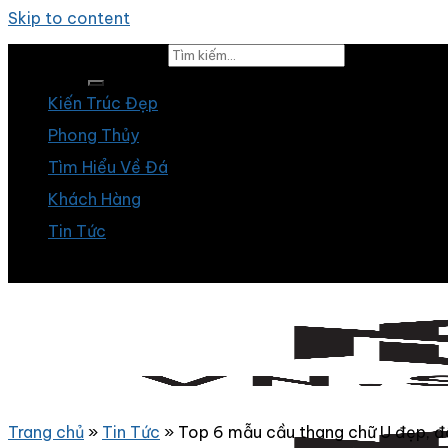
Skip to content
Tìm kiếm:
Kiến Trúc Đẹp
Phong Thủy
Tìm Hiểu Về Đá
Khách Hàng
Tin Tức
Trang chủ
»
Tin Tức
»
Top 6 mẫu cầu thang chữ U đẹp, đ