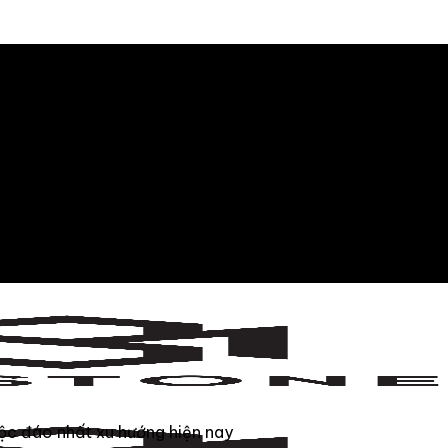
ộc đáo nhất xu hướng hiện nay