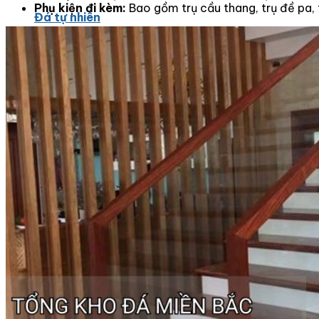
Phụ kiện đi kèm:
Bao gồm trụ cầu thang, trụ đề pa, 
Đá tự nhiên
Đá Thạch Anh
Đá Nhân Tạo
Đá Lát Nền
Đá Cầu Thang
Đá Cầu Thang
Đá Bàn Bếp
Đá Bàn Bếp
Đá Lát Nền
Đá Bàn Bếp Cao Cấp
Đá Ốp
Đá Ốp Bếp
Đá Ốp Mặt Tiền
Đá Ốp Cột
Đá Ốp Mộ
Đá Ốp Thang Máy