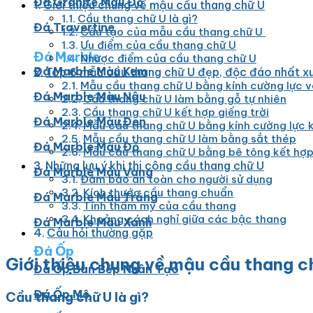
Đá Granite Màu Đỏ
Giới thiệu chung về mậu cầu thang chữ U
Cầu thang chữ U là gì?
Đá Travertine
Cấu tạo của mẫu cầu thang chữ U
Ưu điểm của cầu thang chữ U
Đá Marble
Nhược điểm của cầu thang chữ U
Đá Marble Màu Kem
Top 6 mẫu cầu thang chữ U đẹp, độc đáo nhất xu
Mẫu cầu thang chữ U bằng kính cường lực v
Đá Marble Màu Nâu
Cầu thang chữ U làm bằng gỗ tự nhiên
Cầu thang chữ U kết hợp giếng trời
Đá Marble Màu Đen
Mẫu cầu thang chữ U bằng kính cường lực 
Mẫu cầu thang chữ U làm bằng sắt thép
Đá Marble Màu Đỏ
Mẫu cầu thang chữ U bằng bê tông kết hợp
Những lưu ý khi thi công cầu thang chữ U
Đá Marble Màu Vàng
Đảm bảo an toàn cho người sử dụng
Kích thước cầu thang chuẩn
Đá Marble Màu Trắng
Tính thẩm mỹ của cầu thang
Khoảng cách nghỉ giữa các bậc thang
Đá Marble Màu Xanh
Câu hỏi thường gặp
Đá Ốp
Giới thiệu chung về mậu cầu thang c
Đá Ốp Bàn Bếp Nhân Tạo​
Đá Ốp Mộ
Cầu thang chữ U là gì?