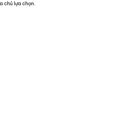
a chủ lựa chọn.