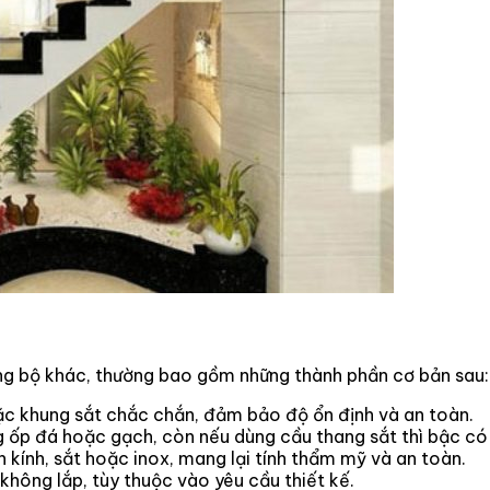
ng bộ khác, thường bao gồm những thành phần cơ bản sau:
c khung sắt chắc chắn, đảm bảo độ ổn định và an toàn.
g ốp đá hoặc gạch, còn nếu dùng cầu thang sắt thì bậc có
 kính, sắt hoặc inox, mang lại tính thẩm mỹ và an toàn.
 không lắp, tùy thuộc vào yêu cầu thiết kế.