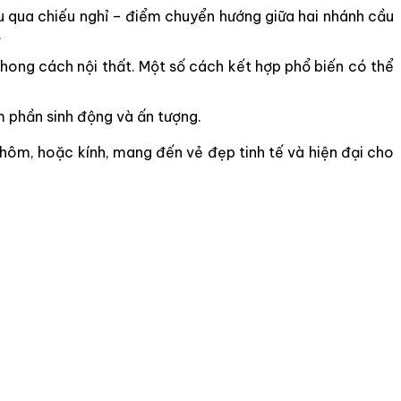
au qua chiếu nghỉ – điểm chuyển hướng giữa hai nhánh cầu
.
phong cách nội thất. Một số cách kết hợp phổ biến có thể
m phần sinh động và ấn tượng.
nhôm, hoặc kính, mang đến vẻ đẹp tinh tế và hiện đại cho