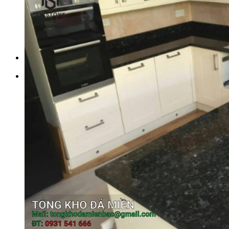
Tranh Đá Marble Đối Xứng
Tranh Đá Sơn Thủy Xuyên Sáng
Tranh Đá Thạch Anh Đối Xứng
Tranh Đá Xuyên Sáng Onyx
Vách Tivi ỐP Đá Cao Cấp
Đá Nhân Tạo
0
Giỏ hàng
Chưa có sản phẩm trong giỏ hàng.