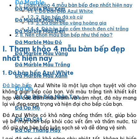
Đá Marble
l. Tham khảo 4 mẫu bàn bếp đẹp nhất hiện nay
Đá Marble Màu Kem
1. Đá bàn bếp Azul White
2. Bàn bếp đá xà cừ
Đá Marble Màu Nâu
3. Đá bàn bếp vàng hoàng gia
4. Đá bàn bếp cẩm thạch đen chỉ trắng
Đá Marble Màu Đen
II. Nên chọn mẫu bàn bếp như thế nào?
Đá Marble Màu Đỏ
l. Tham khảo 4 mẫu bàn bếp đẹp
Đá Marble Màu Vàng
nhất hiện nay
Đá Marble Màu Trắng
1. Đá bàn bếp Azul White
Đá Marble Màu Xanh
Đá bàn bếp
Azul White là một lựa chọn tuyệt vời cho
Đá Ốp
không gian bếp của bạn. Với màu trắng tinh khiết kết
Đá Ốp Bàn Bếp Nhân Tạo​
hợp với các đốm màu xanh và xám nhạt, đá này mang
lại vẻ đẹp sang trọng và hiện đại cho bếp của bạn.
Đá Ốp Mộ
Đá Azul White có khả năng chống thấm tốt, giúp bảo
Đá Ốp Cột
vệ bề mặt bàn bếp khỏi các vết ẩm và thấm nước, từ
đó giữ cho bàn bếp luôn sạch sẽ và dễ dàng vệ sinh.
Đá Ốp Thang Máy
Loại đá này có khả năng chịu nhiệt tốt, không bị biến