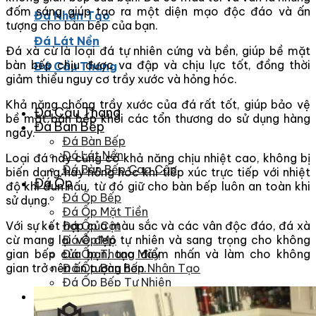
đốm sáng giúp tạo ra một diện mạo độc đáo và ấn
Đá Nhân Tạo
tượng cho bàn bếp của bạn.
Đá Lát Nền
Đá xà cừ là loại đá tự nhiên cứng và bền, giúp bề mặt
bàn bếp chịu được va đập và chịu lực tốt, đồng thời
Đá Cầu Thang
giảm thiểu nguy cơ trầy xước và hỏng hóc.
Khả năng chống trầy xước của đá rất tốt, giúp bảo vệ
Đá Cầu Thang
bề mặt bàn bếp khỏi các tổn thương do sử dụng hàng
Đá Bàn Bếp
ngày.
Đá Bàn Bếp
Đá Lát Nền
Loại đá này cũng có khả năng chịu nhiệt cao, không bị
Đá Bàn Bếp Cao Cấp
biến dạng hay hỏng hóc khi tiếp xúc trực tiếp với nhiệt
Đá Ốp
độ khi đun nấu, từ đó giữ cho bàn bếp luôn an toàn khi
Đá Ốp Bếp
sử dụng.
Đá Ốp Mặt Tiền
Với sự kết hợp của màu sắc và các vân độc đáo, đá xà
Đá Ốp Cột
cừ mang lại vẻ đẹp tự nhiên và sang trọng cho không
Đá Ốp Mộ
gian bếp của bạn, tạo điểm nhấn và làm cho không
Đá Ốp Thang Máy
gian trở nên ấn tượng hơn.
Đá Ốp Bàn Bếp Nhân Tạo
Đá Ốp Bếp Tự Nhiên
Tranh đá
Tranh Đá Granite Đối Xứng