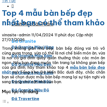
Tin Tức
Top 4 mẫu bàn bếp đẹp
nhất bạn có thể tham khảo
Danh Mục Sản Phẩm
vinasite-admin
11/04/2024
11 phút đọc
Cập nhật
27/07/2026
Đá Granite
Đá Granite Màu Vàng
Trong không gian nhà bếp, bàn bếp đóng vai trò vô
cùng quan trọng, vừa có thể là nơi chế biến món ăn, vừa
Đá Granite Màu Xám
là nơi cả gia đình quây quần thưởng thức các món ăn
ngon. Nếu bạn đang muốn tân trang lại không gian bếp
Đá Granite Màu Đen
của gia đình, hãy tham khảo top 4
mẫu bàn bếp đẹp
nhất
mà Tổng Kho Đá Miền Bắc dưới đây, chắc chắn
Đá Granite Màu Xanh
bạn sẽ chọn được mẫu bàn bếp mang lại sự tiện nghi và
Đá Granite Màu Nâu
sang trọng cho căn nhà của bạn.
Đá Granite Màu Đỏ
Mục lục nội dung
Đá Travertine