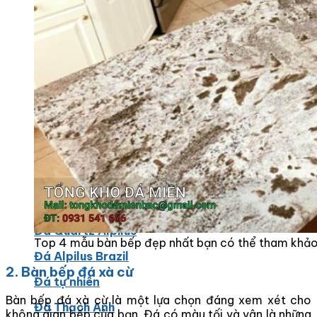
Các Loại Đá Khác
Kính Màu Ốp Bếp
Mặt Hàng nhập khẩu Container
Vách Tivi ỐP Đá Cao Cấp
Đá Mosaic
Đá Limestone
Đá Onyx
Hoa Văn Đá
Đá Ốp Mặt Tiền
Đá Quartz Alpilus
Top 4 mẫu bàn bếp đẹp nhất bạn có thể tham khả
Đá Alpilus Brazil
2. Bàn bếp đá xà cừ
Đá tự nhiên
Bàn bếp đá xà cừ là một lựa chọn đáng xem xét cho
Đá Thạch Anh
không gian bếp của bạn. Đá có màu tối và vân là những