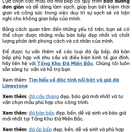
Lựa chọn các mẫu đá nhà bếp có quy trình
bảo dưỡng
đơn giản
và dễ dàng làm sạch, giúp bạn tiết kiệm thời
gian và công sức trong việc duy trì sự sạch sẽ và tiện
nghi cho không gian bếp của mình.
Bằng cách quan tâm đến những yếu tố trên, bạn sẽ có
thể chọn được những mẫu bàn bếp đẹp nhất và chất
lượng phản ánh phong cách và cá nhân của mình.
Để được tư vấn thêm về các loại đá ốp bếp, đá bàn
bếp phù hợp với nhu cầu và điều kiện kinh tế gia đình,
hãy liên hệ với
Tổng Kho Đá Miền Bắc
. Chúng tôi luôn
sẵn sàng tư vấn và hỗ trợ bạn.
Xem thêm:
Tìm hiểu về đặc tính nổi bật và giá đá
Limestone
Xem thêm:
đá cầu thang
đẹp, báo giá mới nhất và tư
vấn chọn mẫu phù hợp cho công trình.
Xem thêm:
đá bàn bếp
đẹp, bền, dễ vệ sinh và báo giá
mới nhất tại Tổng Kho Đá Miền Bắc.
Xem thêm:
đá ốp bếp
đẹp, bền, dễ vệ sinh và phù hợp