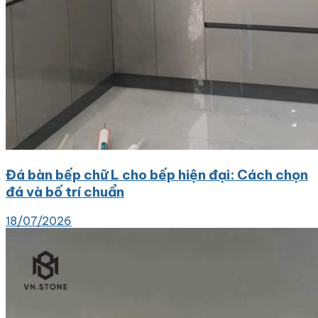
Đá bàn bếp chữ L cho bếp hiện đại: Cách chọn
đá và bố trí chuẩn
18/07/2026