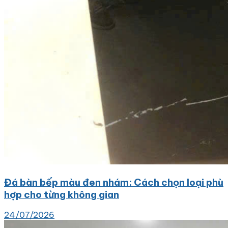
Đá bàn bếp màu đen nhám: Cách chọn loại phù
hợp cho từng không gian
24/07/2026