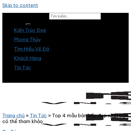
Skip to content
Tìm kiếm:
Kiến Trúc Đẹp
Phong Thủy
Tìm Hiểu Về Đá
Khách Hàng
Tin Tức
Trang chủ
»
Tin Tức
»
Top 4 mẫu bàn bếp đẹp nhất bạn
có thể tham khảo