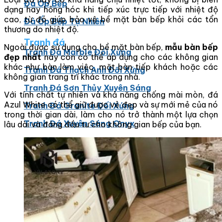
Đá Ốp Bếp
dạng hay hỏng hóc khi tiếp xúc trực tiếp với nhiệt độ
cao, từ đó giúp bảo vệ bề mặt bàn bếp khỏi các tổn
Đá Ốp Bếp Tự Nhiên
thương do nhiệt độ.
Tranh đá
Ngoài được sử dụng cho bề mặt bàn bếp,
mẫu bàn bếp
Tranh Đá Marble Đối Xứng
đẹp nhất
này còn có thể áp dụng cho các không gian
khác như bàn làm việc, mặt bàn tiếp khách hoặc các
Tranh Đá Thạch Anh Đối Xứng
không gian trang trí khác trong nhà.
Tranh Đá Sơn Thủy Xuyên Sáng
Với tính chất tự nhiên và khả năng chống mài mòn, đá
Azul White có thể giữ được vẻ đẹp và sự mới mẻ của nó
Tranh Đá Granite Đối Xứng
trong thời gian dài, làm cho nó trở thành một lựa chọn
Tranh Đá Xuyên Sáng Onyx
lâu dài và đáng đầu tư cho không gian bếp của bạn.
Đá Nội Thất
Chậu Lavabo Đá
Mặt Bàn Lavabo Đá
Đá Bàn Bếp Cao Cấp
Đá Ốp Bếp Tự Nhiên