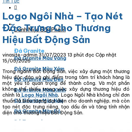
Tin Tức
Logo Ngôi Nhà – Tạo Nét
Đặc Trưng Cho Thương
Danh Mục Sản Phẩm
Hiệu Bất Động Sản
Đá Granite
vinasite-admin
31/07/2023
13 phút đọc
Cập nhật
Đá Granite Màu Vàng
15/05/2026
Đá Granite Màu Xám
Trong ngành Bất Động Sản, việc xây dựng một thương
hiệu độc đáo và ghi điểm trong tâm trí khách hàng là
Đá Granite Màu Đen
một yếu tố quan trọng để thành công. Và một phần
không thể thiếu trong việc xây dựng thương hiệu đó
Đá Granite Màu Xanh
chính là
Logo Ngôi Nhà
.
Logo Ngôi Nhà không chỉ đơn
Đá Granite Màu Nâu
thuần là biểu tượng đại diện cho doanh nghiệp, mà còn
tạo nét đặc trưng riêng, tạo dấu ấn và tăng tính nhận
Đá Granite Màu Đỏ
diện cho thương hiệu Bất Động Sản.
Đá Travertine