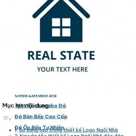
Đá Ốp Bếp
Đá Ốp Bếp Tự Nhiên
Tranh đá
Tranh Đá Marble Đối Xứng
Tranh Đá Thạch Anh Đối Xứng
Tranh Đá Sơn Thủy Xuyên Sáng
Tranh Đá Granite Đối Xứng
Tranh Đá Xuyên Sáng Onyx
Đá Nội Thất
Chậu Lavabo Đá
Mục lục nội dung
Mặt Bàn Lavabo Đá
Đá Bàn Bếp Cao Cấp
Đá Ốp Bếp Tự Nhiên
Sự sáng tạo trong thiết kế Logo Ngôi Nhà