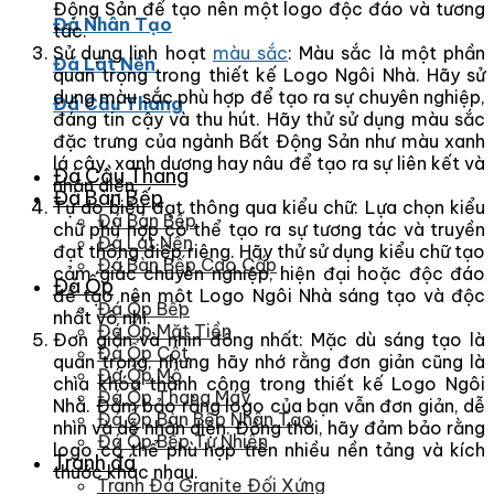
Động Sản để tạo nên một logo độc đáo và tương
Đá Nhân Tạo
tác.
Sử dụng linh hoạt
màu sắc
: Màu sắc là một phần
Đá Lát Nền
quan trọng trong thiết kế Logo Ngôi Nhà. Hãy sử
dụng màu sắc phù hợp để tạo ra sự chuyên nghiệp,
Đá Cầu Thang
đáng tin cậy và thu hút. Hãy thử sử dụng màu sắc
đặc trưng của ngành Bất Động Sản như màu xanh
lá cây, xanh dương hay nâu để tạo ra sự liên kết và
Đá Cầu Thang
nhận diện.
Đá Bàn Bếp
Tự do biểu đạt thông qua kiểu chữ: Lựa chọn kiểu
Đá Bàn Bếp
chữ phù hợp có thể tạo ra sự tương tác và truyền
Đá Lát Nền
đạt thông điệp riêng. Hãy thử sử dụng kiểu chữ tạo
Đá Bàn Bếp Cao Cấp
cảm giác chuyên nghiệp, hiện đại hoặc độc đáo
Đá Ốp
để tạo nên một Logo Ngôi Nhà sáng tạo và độc
Đá Ốp Bếp
nhất vô nhị.
Đá Ốp Mặt Tiền
Đơn giản và nhìn đồng nhất: Mặc dù sáng tạo là
Đá Ốp Cột
quan trọng, nhưng hãy nhớ rằng đơn giản cũng là
Đá Ốp Mộ
chìa khóa thành công trong thiết kế Logo Ngôi
Đá Ốp Thang Máy
Nhà. Đảm bảo rằng logo của bạn vẫn đơn giản, dễ
Đá Ốp Bàn Bếp Nhân Tạo
nhìn và dễ nhận diện. Đồng thời, hãy đảm bảo rằng
Đá Ốp Bếp Tự Nhiên
logo có thể phù hợp trên nhiều nền tảng và kích
Tranh đá
thước khác nhau.
Tranh Đá Granite Đối Xứng