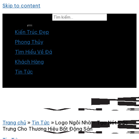
Skip to content
Tìm kiếm:
Kiến Trúc Đẹp
Phong Thủy
Tìm Hiểu Về Đá
Khách Hàng
Tin Tức
Trang chủ
»
Tin Tức
»
Logo Ngôi Nhà – Tạo Nét Đặc
Trưng Cho Thương Hiệu Bất Động Sản