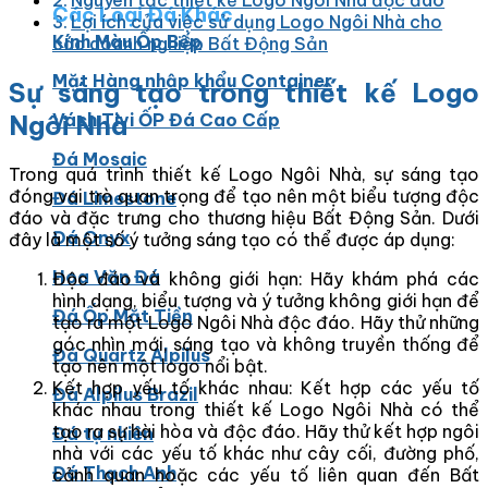
Nguyên tắc thiết kế Logo Ngôi Nhà độc đáo
Các Loại Đá Khác
Lợi ích của việc sử dụng Logo Ngôi Nhà cho
Kính Màu Ốp Bếp
các doanh nghiệp Bất Động Sản
Mặt Hàng nhập khẩu Container
Sự sáng tạo trong thiết kế Logo
Ngôi Nhà
Vách Tivi ỐP Đá Cao Cấp
Đá Mosaic
Trong quá trình thiết kế Logo Ngôi Nhà, sự sáng tạo
đóng vai trò quan trọng để tạo nên một biểu tượng độc
Đá Limestone
đáo và đặc trưng cho thương hiệu Bất Động Sản. Dưới
Đá Onyx
đây là một số ý tưởng sáng tạo có thể được áp dụng:
Hoa Văn Đá
Độc đáo và không giới hạn: Hãy khám phá các
hình dạng, biểu tượng và ý tưởng không giới hạn để
Đá Ốp Mặt Tiền
tạo ra một Logo Ngôi Nhà độc đáo. Hãy thử những
góc nhìn mới, sáng tạo và không truyền thống để
Đá Quartz Alpilus
tạo nên một logo nổi bật.
Kết hợp yếu tố khác nhau: Kết hợp các yếu tố
Đá Alpilus Brazil
khác nhau trong thiết kế Logo Ngôi Nhà có thể
tạo ra sự hài hòa và độc đáo. Hãy thử kết hợp ngôi
Đá tự nhiên
nhà với các yếu tố khác như cây cối, đường phố,
Đá Thạch Anh
cảnh quan hoặc các yếu tố liên quan đến Bất