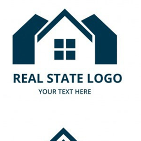
Đá Marble
Đá Marble Màu Kem
Đá Marble Màu Nâu
Đá Marble Màu Đen
Đá Marble Màu Đỏ
Đá Marble Màu Vàng
Đá Marble Màu Trắng
Đá Marble Màu Xanh
Đá Ốp
Đá Ốp Bàn Bếp Nhân Tạo​
Đá Ốp Mộ
Đá Ốp Cột
Đá Ốp Thang Máy