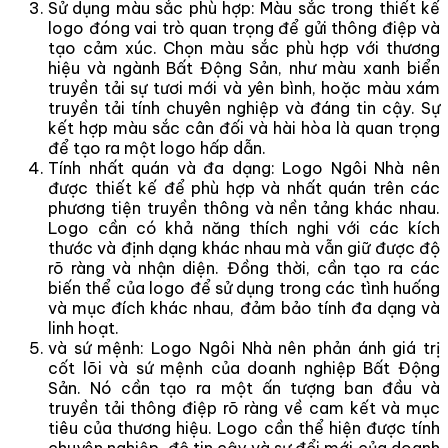
Sử dụng màu sắc phù hợp: Màu sắc trong thiết kế
logo đóng vai trò quan trọng để gửi thông điệp và
tạo cảm xúc. Chọn màu sắc phù hợp với thương
hiệu và ngành Bất Động Sản, như màu xanh biển
truyền tải sự tươi mới và yên bình, hoặc màu xám
truyền tải tính chuyên nghiệp và đáng tin cậy. Sự
kết hợp màu sắc cân đối và hài hòa là quan trọng
để tạo ra một logo hấp dẫn.
Tính nhất quán và đa dạng: Logo Ngôi Nhà nên
được thiết kế để phù hợp và nhất quán trên các
phương tiện truyền thông và nền tảng khác nhau.
Logo cần có khả năng thích nghi với các kích
thước và định dạng khác nhau mà vẫn giữ được độ
rõ ràng và nhận diện. Đồng thời, cần tạo ra các
biến thể của logo để sử dụng trong các tình huống
và mục đích khác nhau, đảm bảo tính đa dạng và
linh hoạt.
và sứ mệnh: Logo Ngôi Nhà nên phản ánh giá trị
cốt lõi và sứ mệnh của doanh nghiệp Bất Động
Sản. Nó cần tạo ra một ấn tượng ban đầu và
truyền tải thông điệp rõ ràng về cam kết và mục
tiêu của thương hiệu. Logo cần thể hiện được tính
chuyên nghiệp, độ tin cậy và sự đổi mới của doanh