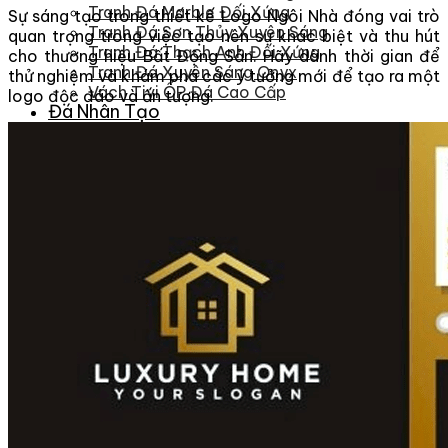
Tranh Đá Marble Đối Xứng
Sự sáng tạo trong thiết kế Logo Ngôi Nhà đóng vai trò
Tranh Đá Sơn Thủy Xuyên Sáng
quan trọng trong việc tạo nên sự khác biệt và thu hút
Tranh Đá Thạch Anh Đối Xứng
cho thương hiệu Bất Động Sản. Hãy dành thời gian để
Tranh Đá Xuyên Sáng Onyx
thử nghiệm và khám phá các ý tưởng mới để tạo ra một
Vách Tivi ỐP Đá Cao Cấp
logo độc đáo và ấn tượng.
Đá Nhân Tạo
0
Giỏ hàng
Chưa có sản phẩm trong giỏ hàng.