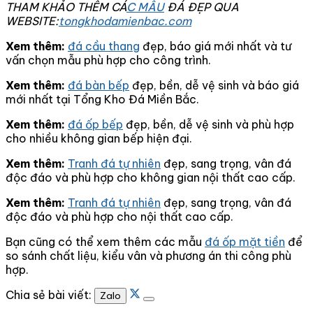
THAM KHẢO THÊM CÁ
C MẪU
ĐÁ ĐẸP QUA
WEBSITE:
tongkhodamienbac.com
Xem thêm:
đá cầu thang
đẹp, báo giá mới nhất và tư
vấn chọn mẫu phù hợp cho công trình.
Xem thêm:
đá bàn bếp
đẹp, bền, dễ vệ sinh và báo giá
mới nhất tại Tổng Kho Đá Miền Bắc.
Xem thêm:
đá ốp bếp
đẹp, bền, dễ vệ sinh và phù hợp
cho nhiều không gian bếp hiện đại.
Xem thêm:
Tranh đá tự nhiên
đẹp, sang trọng, vân đá
độc đáo và phù hợp cho không gian nội thất cao cấp.
Xem thêm:
Tranh đá tự nhiên
đẹp, sang trọng, vân đá
độc đáo và phù hợp cho nội thất cao cấp.
Bạn cũng có thể xem thêm các mẫu
đá ốp mặt tiền
để
so sánh chất liệu, kiểu vân và phương án thi công phù
hợp.
Chia sẻ bài viết:
Zalo