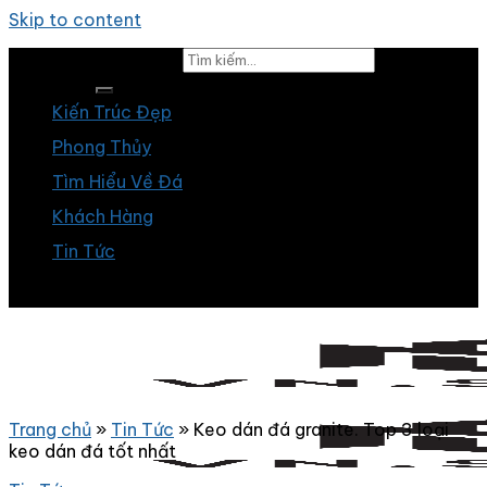
Skip to content
Tìm kiếm:
Kiến Trúc Đẹp
Phong Thủy
Tìm Hiểu Về Đá
Khách Hàng
Tin Tức
Trang chủ
»
Tin Tức
»
Keo dán đá granite. Top 3 loại
keo dán đá tốt nhất