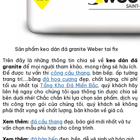
Sản phẩm keo dán đá granite Weber tai fix
Trên đây là những thông tin chia sẻ về
keo dán đá
granite
để mọi người tham khảo, mong rằng sẽ hữu ích.
Để được tư vấn thi
công cầu thang
, bàn bếp, ốp tường
trang trí,….bằng
đá hoa cương
đẹp, chất lượng, chi phí
tối ưu nhất tại
Tổng Kho Đá Miền Bắc
, quý khách hãy
liên hệ ngay cho chúng tôi qua thông tin được chia sẻ
bên dưới nhé! Chắc chắn khi lựa chọn sản phẩm, dịch vụ
thi công trọn gói của chúng tôi, quý khách sẽ không
phải thất vọng về chất lượng, băn khoăn về giá cả.
Xem thêm:
đá cầu thang
đẹp, báo giá mới nhất và tư
vấn chọn mẫu phù hợp cho công trình.
Xem thêm:
đá bàn bếp
đẹp, bền, dễ vệ sinh và báo giá