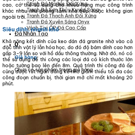
Tranh Đá Marble Đối Xứng
cao, có thể sử dụng cho nhiều hạng mục công trình
Tranh Đá Sơn Thủy Xuyên Sáng
khác nhau như phòng tắm, nhà bếp, hoặc không gian
Tranh Đá Thạch Anh Đối Xứng
ngoài trời.
Tranh Đá Xuyên Sáng Onyx
Vách Tivi ỐP Đá Cao Cấp
Siêu dính, nhanh khô
Đá Nhân Tạo
Khả năng kết dính của keo dán đá granite nhờ vào cả
0
đặc tính vật lý lẫn hóa học, do đó độ bám dính cao hơn
gấp 3-9 lần so với hồ dầu thông thường. Nhờ đó, nó có
Giỏ hàng
thể sử dụng để thi công các loại đá có kích thước lớn
hoặc tường bao lên đến 8m. Quá trình thi công đá ốp
Chưa có sản phẩm trong giỏ hàng.
cũng được rút ngắn đáng kể nhờ giảm thiểu tối đa các
công đoạn chuẩn bị, thời gian mở chỉ mất khoảng 20
phút.