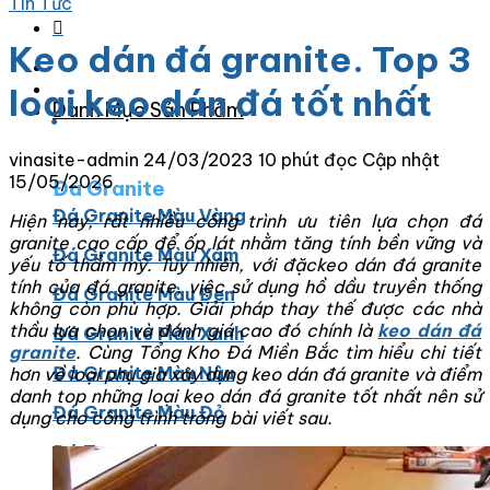
Tin Tức
Keo dán đá granite. Top 3
loại keo dán đá tốt nhất
Danh Mục Sản Phẩm
vinasite-admin
24/03/2023
10 phút đọc
Cập nhật
15/05/2026
Đá Granite
Đá Granite Màu Vàng
Hiện nay, rất nhiều công trình ưu tiên lựa chọn đá
granite cao cấp để ốp lát nhằm tăng tính bền vững và
Đá Granite Màu Xám
yếu tố thẩm mỹ. Tuy nhiên, với đặckeo dán đá granite
tính của đá granite, việc sử dụng hồ dầu truyền thống
Đá Granite Màu Đen
không còn phù hợp. Giải pháp thay thế được các nhà
thầu lựa chọn và đánh giá cao đó chính là
keo dán đá
Đá Granite Màu Xanh
granite
. Cùng Tổng Kho Đá Miền Bắc tìm hiểu chi tiết
Đá Granite Màu Nâu
hơn về loại phụ gia xây dựng keo dán đá granite và điểm
danh top những loại keo dán đá granite tốt nhất nên sử
Đá Granite Màu Đỏ
dụng cho công trình trong bài viết sau.
Đá Travertine