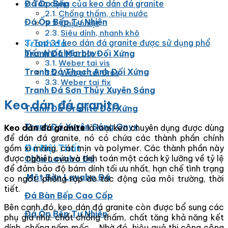
Đá Ốp Bếp
Tác dụng của keo dán đá granite
Chống thấm, chịu nước
Đá Ốp Bếp Tự Nhiên
Chịu nhiệt
Siêu dính, nhanh khô
Tranh đá
Top 3+ keo dán đá granite được sử dụng phổ
biến nhất hiện nay
Tranh Đá Marble Đối Xứng
Weber tai vis
Tranh Đá Thạch Anh Đối Xứng
Weber tai Gres
Weber tai fix
Tranh Đá Sơn Thủy Xuyên Sáng
Keo dán đá granite
Tranh Đá Granite Đối Xứng
Tranh Đá Xuyên Sáng Onyx
Keo dán đá granite
là loại keo chuyên dụng được dùng
để dán đá granite, nó có chứa các thành phần chính
Đá Nội Thất
gồm xi măng, cát mịn và polymer. Các thành phần này
được nghiên cứu và tính toán một cách kỹ lưỡng về tỷ lệ
Chậu Lavabo Đá
để đảm bảo độ bám dính tối ưu nhất, hạn chế tình trạng
Mặt Bàn Lavabo Đá
co ngót, phồng rộp do tác động của môi trường, thời
tiết.
Đá Bàn Bếp Cao Cấp
Bên cạnh đó, keo dán đá granite còn được bổ sung các
Đá Ốp Bếp Tự Nhiên
phụ gia như: chất chống thấm, chất tăng khả năng kết
dính, chống nấm mốc,… Nhờ đó, hiệu quả thi công công