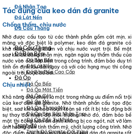
Đá Nhân Tạo
Tác dụng của keo dán đá granite
Đá Lát Nền
Chống thấm, chịu nước
Đá Cầu Thang
Nhờ được cấu tạo từ các thành phần gồm cát mịn, xi
măng và đặc biệt là polymer, keo dán đá granite có
Đá Cầu Thang
khả năng chống thấm và chịu nước vượt trội. Bề mặt
Đá Bàn Bếp
sau khi thi công nhẵn mịn, ngăn ngừa sự thẩm thấu của
Đá Bàn Bếp
nước vào các lớp bên trong công trình, đảm bảo duy trì
Đá Lát Nền
tính ổn định lâu dài ngay cả với các hạng mục thi công
Đá Bàn Bếp Cao Cấp
ngoài trời hoặc bể bơi.
Đá Ốp
Đá Ốp Bếp
Chịu nhiệt
Đá Ốp Mặt Tiền
Đá Ốp Cột
Khả năng chịu nhiệt là một trong những ưu điểm nổi trội
Đá Ốp Mộ
của keo dán đá granite. Nhờ thành phần cấu tạo đặc
Đá Ốp Thang Máy
biệt, sau khi lưu hóa hoàn toàn sẽ rất ít bị tác động bởi
Đá Ốp Bàn Bếp Nhân Tạo
sự thay đổi nhiệt độ môi trường. Nhờ đó, đảm bảo bề
Đá Ốp Bếp Tự Nhiên
mặt thi công luôn ổn định, không bị co ngót, nứt vỡ làm
Tranh đá
ảnh hưởng đến tính thẩm mỹ, chất lượng công trình. Nhờ
Tranh Đá Granite Đối Xứng
đặc điểm này, tính ứng dụng của keo dán đá granite rất