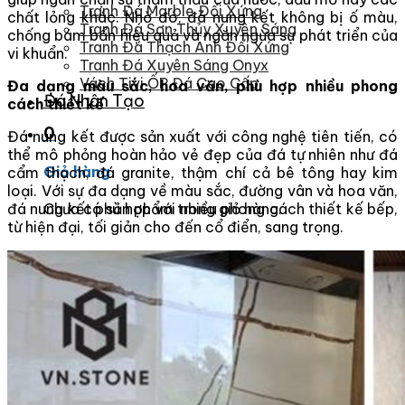
Tranh Đá Marble Đối Xứng
chất lỏng khác. Nhờ đó, đá nung kết không bị ố màu,
Tranh Đá Sơn Thủy Xuyên Sáng
chống bám bẩn hiệu quả và ngăn ngừa sự phát triển của
Tranh Đá Thạch Anh Đối Xứng
vi khuẩn.
Tranh Đá Xuyên Sáng Onyx
Vách Tivi ỐP Đá Cao Cấp
Đa dạng màu sắc, hoa văn, phù hợp nhiều phong
Đá Nhân Tạo
cách thiết kế
0
Đá nung kết được sản xuất với công nghệ tiên tiến, có
thể mô phỏng hoàn hảo vẻ đẹp của đá tự nhiên như đá
Giỏ hàng
cẩm thạch, đá granite, thậm chí cả bê tông hay kim
loại. Với sự đa dạng về màu sắc, đường vân và hoa văn,
đá nung kết phù hợp với nhiều phong cách thiết kế bếp,
Chưa có sản phẩm trong giỏ hàng.
từ hiện đại, tối giản cho đến cổ điển, sang trọng.