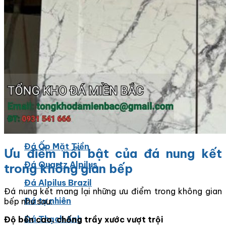
Các Loại Đá Khác
Kính Màu Ốp Bếp
Mặt Hàng nhập khẩu Container
Vách Tivi ỐP Đá Cao Cấp
Đá Mosaic
Đá Limestone
Đá Onyx
Hoa Văn Đá
Đá Ốp Mặt Tiền
Ưu điểm nổi bật của đá nung kết
Đá Quartz Alpilus
trong không gian bếp
Đá Alpilus Brazil
Đá nung kết mang lại những ưu điểm trong không gian
Đá tự nhiên
bếp như sau:
Đá Thạch Anh
Độ bền cao, chống trầy xước vượt trội