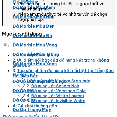
Đá Marble
Phù hợp ốp lát, trang trí nội – ngoại thất và
Đá Marble Màu Kem
nhiều hạng mục.
Nên xem mẫu thực tế và nhờ tư vấn để chọn
Đá Marble Màu Nâu
loại phù hợp.
Đá Marble Màu Đen
Mục lục nội dung
Đá Marble Màu Đỏ
Đá Marble Màu Vàng
Đá Marble Màu Trắng
Đá nung kết là gì?
Ưu điểm nổi bật của đá nung kết trong không
Đá Marble Màu Xanh
gian bếp
Top sản phẩm đá nung kết nổi bật tại Tổng Kho
Đá Ốp
Đá Miền Bắc
Đá nung kết Modern Statuario
Đá Ốp Bàn Bếp Nhân Tạo​
Đá nung kết Sahara Noir
Đá Ốp Mộ
Đá nung kết Verasace Gold
Đá nung kết White Laurent
Đá Ốp Cột
Đá nung kết Invisible White
Câu hỏi thường gặp
Đá Ốp Thang Máy