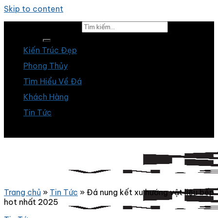
Skip to content
Tìm kiếm:
Kiến Trúc Đẹp
Phong Thủy
Tìm Hiểu Về Đá
Khách Hàng
Tin Tức
Trang chủ
»
Tin Tức
»
Đá nung kết xu hướng vật liệu bếp
hot nhất 2025