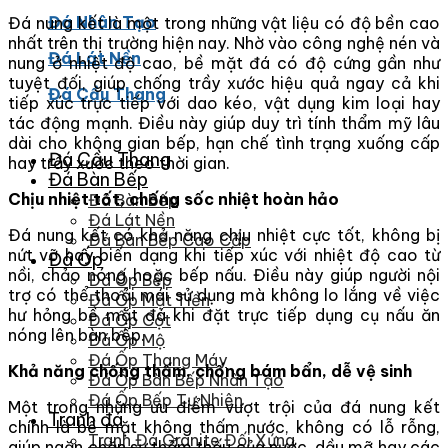
Đá Nhân Tạo
Đá nung kết là một trong những vật liệu có độ bền cao
nhất trên thị trường hiện nay. Nhờ vào công nghệ nén và
Đá Lát Nền
nung ở nhiệt độ cao, bề mặt đá có độ cứng gần như
tuyệt đối, giúp chống trầy xước hiệu quả ngay cả khi
Đá Cầu Thang
tiếp xúc trực tiếp với dao kéo, vật dụng kim loại hay
tác động mạnh. Điều này giúp duy trì tính thẩm mỹ lâu
dài cho không gian bếp, hạn chế tình trạng xuống cấp
Đá Cầu Thang
hay trầy xước theo thời gian.
Đá Bàn Bếp
Chịu nhiệt tốt, chống sốc nhiệt hoàn hảo
Đá Bàn Bếp
Đá Lát Nền
Đá nung kết có khả năng chịu nhiệt cực tốt, không bị
Đá Bàn Bếp Cao Cấp
nứt vỡ hay biến dạng khi tiếp xúc với nhiệt độ cao từ
Đá Ốp
nồi, chảo nóng hoặc bếp nấu. Điều này giúp người nội
Đá Ốp Bếp
trợ có thể thoải mái sử dụng mà không lo lắng về việc
Đá Ốp Mặt Tiền
hư hỏng bề mặt đá khi đặt trực tiếp dụng cụ nấu ăn
Đá Ốp Cột
nóng lên bàn bếp.
Đá Ốp Mộ
Đá Ốp Thang Máy
Khả năng chống thấm, chống bám bẩn, dễ vệ sinh
Đá Ốp Bàn Bếp Nhân Tạo
Đá Ốp Bếp Tự Nhiên
Một trong những ưu điểm vượt trội của đá nung kết
Tranh đá
chính là bề mặt không thấm nước, không có lỗ rỗng,
Tranh Đá Granite Đối Xứng
giúp ngăn chặn sự thẩm thấu của nước, dầu mỡ hay các