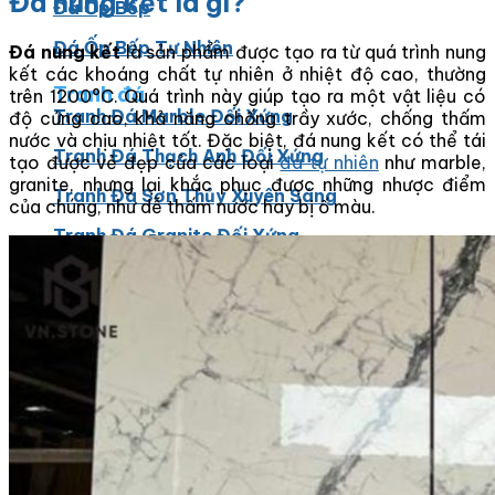
Đá nung kết là gì?
Đá Ốp Bếp
Đá Ốp Bếp Tự Nhiên
Đá nung kết
là sản phẩm được tạo ra từ quá trình nung
kết các khoáng chất tự nhiên ở nhiệt độ cao, thường
Tranh đá
trên 1200°C. Quá trình này giúp tạo ra một vật liệu có
Tranh Đá Marble Đối Xứng
độ cứng cao, khả năng chống trầy xước, chống thấm
nước và chịu nhiệt tốt. Đặc biệt, đá nung kết có thể tái
Tranh Đá Thạch Anh Đối Xứng
tạo được vẻ đẹp của các loại
đá tự nhiên
như marble,
granite, nhưng lại khắc phục được những nhược điểm
Tranh Đá Sơn Thủy Xuyên Sáng
của chúng, như dễ thấm nước hay bị ố màu.
Tranh Đá Granite Đối Xứng
Tranh Đá Xuyên Sáng Onyx
Đá Nội Thất
Chậu Lavabo Đá
Mặt Bàn Lavabo Đá
Đá Bàn Bếp Cao Cấp
Đá Ốp Bếp Tự Nhiên