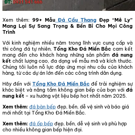
Xem thêm:
99+ Mẫu
Đá Cầu Thang
Đẹp “Mê Ly”
Mang Lại Sự Sang Trọng & Bền Bỉ Cho Mọi Công
Trình
Với kinh nghiệm nhiều năm trong lĩnh vực cung cấp và
thi công đá tự nhiên,
Tổng Kho Đá Miền Bắc
cam kết
mang đến cho khách hàng những sản phẩm
đá nung
kết
chất lượng cao, đa dạng về mẫu mã và kích thước.
Chúng tôi luôn nỗ lực đáp ứng mọi nhu cầu của khách
hàng, từ các dự án lớn đến các công trình dân dụng.
Hãy đến với
Tổng Kho Đá Miền Bắc
để trải nghiệm sự
khác biệt và nâng tầm không gian bếp của bạn với
đá
nung kết
– xu hướng vật liệu bếp hot nhất năm 2025.
Xem thêm:
đá bàn bếp
đẹp, bền, dễ vệ sinh và báo giá
mới nhất tại Tổng Kho Đá Miền Bắc.
Xem thêm:
đá ốp bếp
đẹp, bền, dễ vệ sinh và phù hợp
cho nhiều không gian bếp hiện đại.