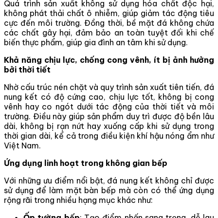
Quá trình sản xuất không sử dụng hóa chất độc hại,
không phát thải chất ô nhiễm, giúp giảm tác động tiêu
cực đến môi trường. Đồng thời, bề mặt đá không chứa
các chất gây hại, đảm bảo an toàn tuyệt đối khi chế
biến thực phẩm, giúp gia đình an tâm khi sử dụng.
Khả năng chịu lực, chống cong vênh, ít bị ảnh hưởng
bởi thời tiết
Nhờ cấu trúc nén chặt và quy trình sản xuất tiên tiến, đá
nung kết có độ cứng cao, chịu lực tốt, không bị cong
vênh hay co ngót dưới tác động của thời tiết và môi
trường. Điều này giúp sản phẩm duy trì được độ bền lâu
dài, không bị rạn nứt hay xuống cấp khi sử dụng trong
thời gian dài, kể cả trong điều kiện khí hậu nóng ẩm như
Việt Nam.
Ứng dụng linh hoạt trong không gian bếp
Với những ưu điểm nổi bật, đá nung kết không chỉ được
sử dụng để làm mặt bàn bếp mà còn có thể ứng dụng
rộng rãi trong nhiều hạng mục khác như:
Ốp tường bếp
: Tạo điểm nhấn sang trọng, dễ lau