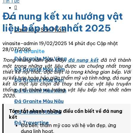
Tin Tức
Đá nung kết xu hướng vật
liệu bếp hot nhất 2025
Danh Mục Sản Phẩm
vinasite-admin
19/02/2025
14 phút đọc
Cập nhật
28/07/2026
Đá Granite
Đá Granite Màu Vàng
Trong những năm gần đây,
đá nung kết
đã trở thành
một trong những vật liệu được ưa chuộng nhất trong
Đá Granite Màu Xám
thiết kế nội thất, đặc biệt là trong không gian bếp. Với
sự kết hợp hoàn hảo giữa thẩm mỹ và tính năng, đá nung
Đá Granite Màu Đen
kết là một lựa chọn để thay thế các vật liệu truyền
thống, trở thành xu hướng vật liệu bếp hot nhất năm
Đá Granite Màu Xanh
2025.
Đá Granite Màu Nâu
Tóm tắt nhanh: những điều cần biết về đá nung
Đá Granite Màu Đỏ
kết
Đá Travertine
Đá bền, thẩm mỹ cao với hệ vân đẹp, ứng
dụng linh hoạt.