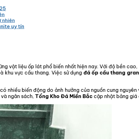
025
ên
 nhiên
ite uy tín
ng vật liệu ốp lát phổ biến nhất hiện nay. Với độ bền cao,
 là khu vực cầu thang. Việc sử dụng
đá ốp cầu thang grani
có nhiều biến động do ảnh hưởng của nguồn cung nguyên vật
u và ngân sách,
Tổng Kho Đá Miền Bắc
cập nhật bảng giá c