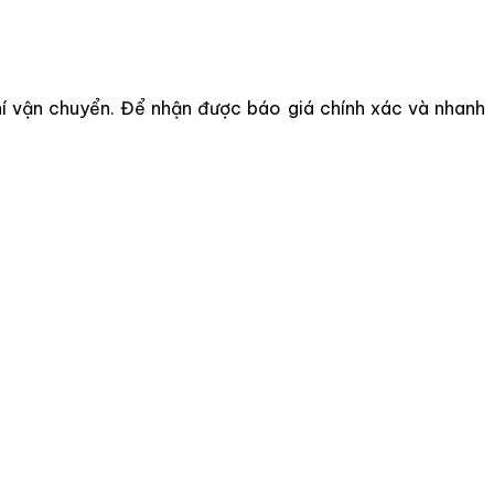
hí vận chuyển. Để nhận được báo giá chính xác và nhanh