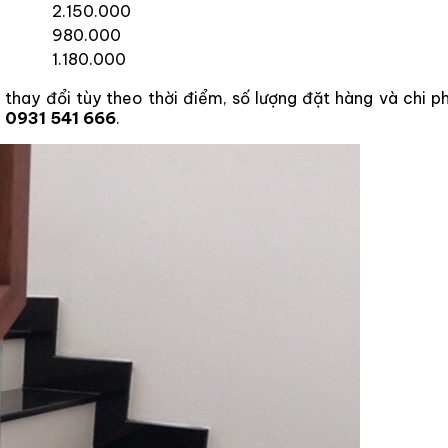
2.150.000
980.000
1.180.000
thay đổi tùy theo thời điểm, số lượng đặt hàng và chi p
:
0931 541 666
.