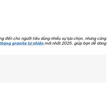
g đến cho người tiêu dùng nhiều sự lựa chọn, nhưng cũng
thang granite tự nhiên​
mới nhất 2025, giúp bạn dễ dàng