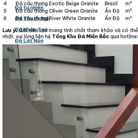
4
Đá cầu thang Exotic Beige Granite
Brazil
m²
Đá tự nhiên
5
Đá cầu thang Oliver Green Granite
Ấn Độ
m²
6
Đá cầu thang River White Granite
Ấn Độ
m²
Đá Thạch Anh
Đá Nhân Tạo
Lưu ý:
Giá trên chỉ mang tính chất tham khảo và có thể 
nhất, vui lòng liên hệ
Tổng Kho Đá Miền Bắc
qua hotline
Đá Lát Nền
Đá Cầu Thang
Đá Cầu Thang
Đá Bàn Bếp
Đá Bàn Bếp
Đá Lát Nền
Đá Bàn Bếp Cao Cấp
Đá Ốp
Đá Ốp Bếp
Đá Ốp Mặt Tiền
Đá Ốp Cột
Đá Ốp Mộ
Đá Ốp Thang Máy