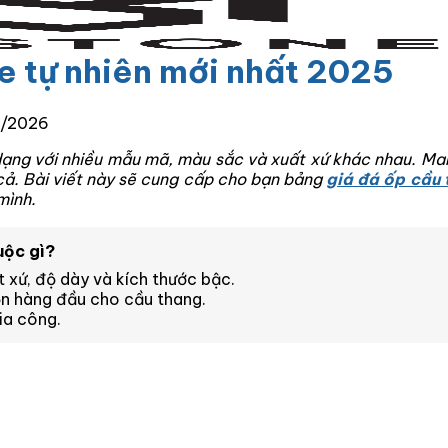
e tự nhiên​ mới nhất 2025
7/2026
dạng với nhiều mẫu mã, màu sắc và xuất xứ khác nhau. Man
 cả. Bài viết này sẽ cung cấp cho bạn bảng
giá đá ốp cầu 
mình.
uộc gì?
t xứ, độ dày và kích thước bậc.
họn hàng đầu cho cầu thang.
ia công.