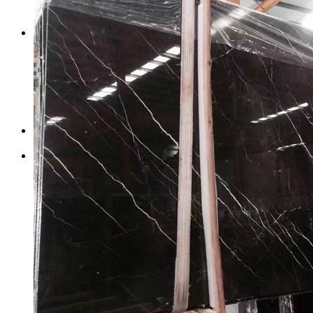
Đá Ốp Bàn Bếp Nhân Tạo
Đá Ốp Bếp Tự Nhiên
Tranh đá
Tranh Đá Granite Đối Xứng
Tranh Đá Marble Đối Xứng
Tranh Đá Sơn Thủy Xuyên Sáng
Tranh Đá Thạch Anh Đối Xứng
Tranh Đá Xuyên Sáng Onyx
Vách Tivi ỐP Đá Cao Cấp
Đá Nhân Tạo
0
Giỏ hàng
Chưa có sản phẩm trong giỏ hàng.