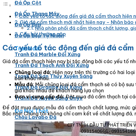
Đá Ốp Cột
Đá Ốp Thang Máy
Các yếu tố tác động đến giá đá cẩm thạch hiện 
Giá đá cẩm thạch mới nhất hiện nay – Nhận báo
Đá Ốp Bếp
Nhà phân phối đá cẩm thạch chất lượng, giá
Câu hỏi thường gặp
Đá Ốp Bếp Tự Nhiên
Các yếu tố tác động đến giá đá cẩm 
Tranh đá
Tranh Đá Marble Đối Xứng
Giá đá cẩm thạch hiện nay bị tác động bởi các yếu tố nh
Tranh Đá Thạch Anh Đối Xứng
Chủng loại đá:
Hiện nay trên thị trường có hai l
Tranh Đá Sơn Thủy Xuyên Sáng
bán khác nhau.
Mẫu đá
: Mỗi chủng loại đá cẩm thạch sẽ có bộ sư
Tranh Đá Granite Đối Xứng
giá khác nhau để khách hàng lựa chọn
Đơn vị cung cấp đá:
Đặt mua đá cẩm thạch tại các 
Tranh Đá Xuyên Sáng Onyx
Để đặt mua được mẫu đá cẩm thạch chất lượng, mức giá 
Đá Nội Thất
Bắc nhé! Chúng tôi không chỉ cam kết về chất lượng đ
Chậu Lavabo Đá
Mặt Bàn Lavabo Đá