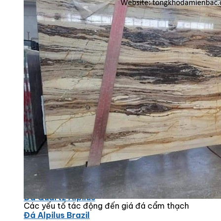
Đá Bàn Bếp Cao Cấp
Đá Ốp Bếp Tự Nhiên
Các Loại Đá Khác
Kính Màu Ốp Bếp
Mặt Hàng nhập khẩu Container
Vách Tivi ỐP Đá Cao Cấp
Đá Mosaic
Đá Limestone
Đá Onyx
Hoa Văn Đá
Đá Ốp Mặt Tiền
Đá Quartz Alpilus
Các yếu tố tác động đến giá đá cẩm thạch
Đá Alpilus Brazil