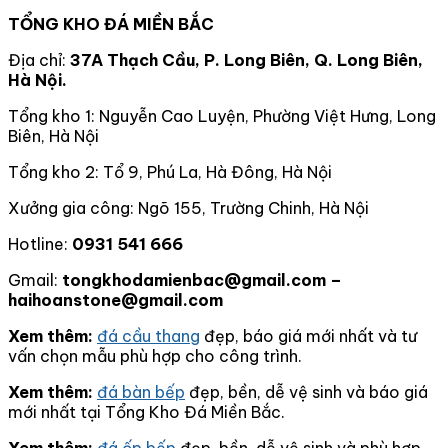
TỔNG KHO ĐÁ MIỀN BẮC
Địa chỉ:
37A Thạch Cầu, P. Long Biên, Q. Long Biên,
Hà Nội.
Tổng kho 1: Nguyễn Cao Luyện, Phường Việt Hưng, Long
Biên, Hà Nội
Tổng kho 2: Tổ 9, Phú La, Hà Đông, Hà Nội
Xưởng gia công: Ngõ 155, Trường Chinh, Hà Nội
Hotline:
0931 541 666
Gmail:
tongkhodamienbac@gmail.com –
haihoanstone@gmail.com
Xem thêm:
đá cầu thang
đẹp, báo giá mới nhất và tư
vấn chọn mẫu phù hợp cho công trình.
Xem thêm:
đá bàn bếp
đẹp, bền, dễ vệ sinh và báo giá
mới nhất tại Tổng Kho Đá Miền Bắc.
Xem thêm:
đá ốp bếp
đẹp, bền, dễ vệ sinh và phù hợp