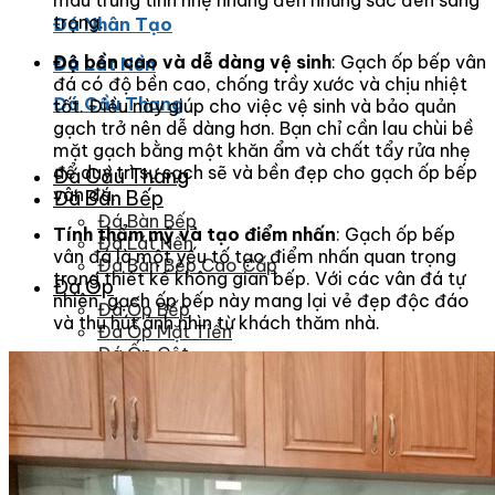
màu trung tính nhẹ nhàng đến những sắc đen sang
trọng.
Đá Nhân Tạo
Độ bền cao và dễ dàng vệ sinh
: Gạch ốp bếp vân
Đá Lát Nền
đá có độ bền cao, chống trầy xước và chịu nhiệt
Đá Cầu Thang
tốt. Điều này giúp cho việc vệ sinh và bảo quản
gạch trở nên dễ dàng hơn. Bạn chỉ cần lau chùi bề
mặt gạch bằng một khăn ẩm và chất tẩy rửa nhẹ
để duy trì sự sạch sẽ và bền đẹp cho gạch ốp bếp
Đá Cầu Thang
vân đá.
Đá Bàn Bếp
Đá Bàn Bếp
Tính thẩm mỹ và tạo điểm nhấn
: Gạch ốp bếp
Đá Lát Nền
vân đá là một yếu tố tạo điểm nhấn quan trọng
Đá Bàn Bếp Cao Cấp
trong thiết kế không gian bếp. Với các vân đá tự
Đá Ốp
nhiên, gạch ốp bếp này mang lại vẻ đẹp độc đáo
Đá Ốp Bếp
và thu hút ánh nhìn từ khách thăm nhà.
Đá Ốp Mặt Tiền
Đá Ốp Cột
Đá Ốp Mộ
Đá Ốp Thang Máy
Đá Ốp Bàn Bếp Nhân Tạo
Đá Ốp Bếp Tự Nhiên
Tranh đá
Tranh Đá Granite Đối Xứng