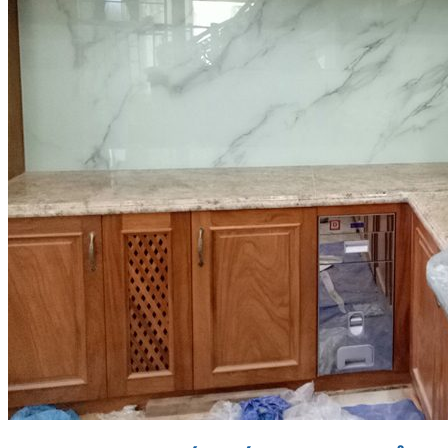
Tranh Đá Marble Đối Xứng
Tranh Đá Sơn Thủy Xuyên Sáng
Tranh Đá Thạch Anh Đối Xứng
Tranh Đá Xuyên Sáng Onyx
Vách Tivi ỐP Đá Cao Cấp
Đá Nhân Tạo
0
Giỏ hàng
Chưa có sản phẩm trong giỏ hàng.