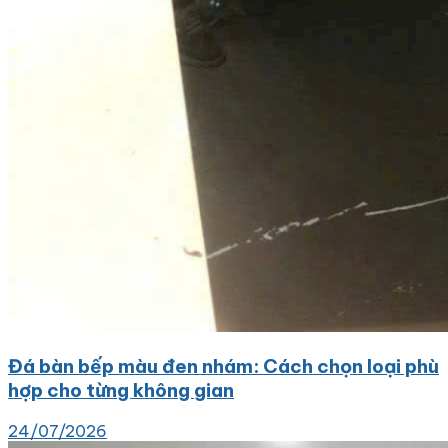
Đá bàn bếp màu đen nhám: Cách chọn loại phù
hợp cho từng không gian
24/07/2026