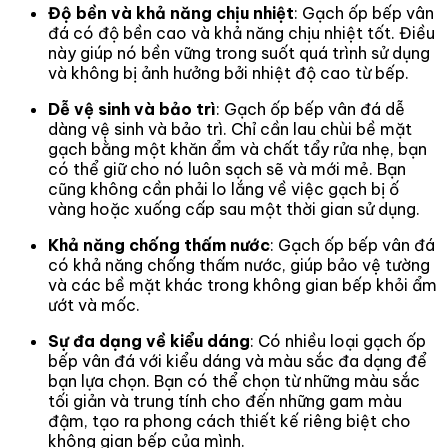
Độ bền và khả năng chịu nhiệt
: Gạch ốp bếp vân
đá có độ bền cao và khả năng chịu nhiệt tốt. Điều
này giúp nó bền vững trong suốt quá trình sử dụng
và không bị ảnh hưởng bởi nhiệt độ cao từ bếp.
Dễ vệ sinh và bảo trì
: Gạch ốp bếp vân đá dễ
dàng vệ sinh và bảo trì. Chỉ cần lau chùi bề mặt
gạch bằng một khăn ẩm và chất tẩy rửa nhẹ, bạn
có thể giữ cho nó luôn sạch sẽ và mới mẻ. Bạn
cũng không cần phải lo lắng về việc gạch bị ố
vàng hoặc xuống cấp sau một thời gian sử dụng.
Khả năng chống thấm nước
: Gạch ốp bếp vân đá
có khả năng chống thấm nước, giúp bảo vệ tường
và các bề mặt khác trong không gian bếp khỏi ẩm
ướt và mốc.
Sự đa dạng về kiểu dáng
: Có nhiều loại gạch ốp
bếp vân đá với kiểu dáng và màu sắc đa dạng để
bạn lựa chọn. Bạn có thể chọn từ những màu sắc
tối giản và trung tính cho đến những gam màu
đậm, tạo ra phong cách thiết kế riêng biệt cho
không gian bếp của mình.