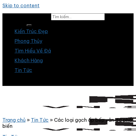
Skip to content
Tìm kiếm:
Kiến Trúc Đẹp
Phong Thủy
Tìm Hiểu Về Đá
Khách Hàng
Tin Tức
Trang chủ
»
Tin Tức
»
Các loại gạch ốp bếp vân đá phổ
biến