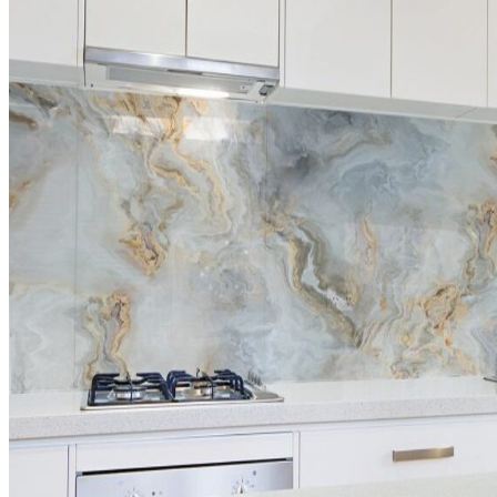
Đá Marble
Đá Marble Màu Kem
Đá Marble Màu Nâu
Đá Marble Màu Đen
Đá Marble Màu Đỏ
Đá Marble Màu Vàng
Đá Marble Màu Trắng
Đá Marble Màu Xanh
Đá Ốp
Đá Ốp Bàn Bếp Nhân Tạo​
Đá Ốp Mộ
Đá Ốp Cột
Đá Ốp Thang Máy