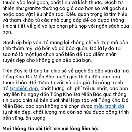
thuộc vào loại gạch, chất liệu và kích thước. Gạch tự
nhiên như granite thường có giá cao hơn so với gạch sứ
hoặc các vật liệu nhân tạo. Điều quan trọng là tìm hiểu
và tham khảo từ các nhà cung cấp để có được thông
tin chi tiết về giá và lựa chọn phù hợp với ngân sách của
bạn.
Gạch ốp bếp vân đá mang lại không chỉ vẻ đẹp mà còn
tính thẩm mỹ, độ bền và dễ bảo quản. Đó là lý do tại
sao nó là một lựa chọn phổ biến để tạo điểm nhấn
tuyệt đẹp cho không gian bếp của bạn.
Trên đây là thông tin chia sẻ về gạch ốp bếp vân đá mà
Tổng Kho Đá Miền Bắc muốn giới thiệu đến các bạn
tham khảo. Để được tư vấn và báo giá thi công tranh
đá
tự nhiên đẹp
, chất lượng, chi phí tối ưu nhất, các bạn
hãy liên hệ ngay đến Tổng Kho Đá Miền Bắc qua thông
tin được chia sẻ bên dưới nhé! Hợp tác với Tổng Kho Đá
Miền Bắc, các bạn không chỉ chọn được
mẫu tranh đá
tự nhiên đẹp, chất lượng mà còn sở hữu được công trình
bền vững, ấn tượng.
Mọi thông tin chi tiết xin vui lòng liên hệ: