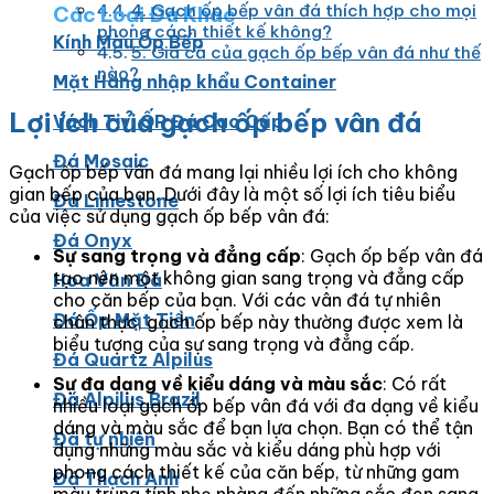
4. Gạch ốp bếp vân đá thích hợp cho mọi
Các Loại Đá Khác
phong cách thiết kế không?
Kính Màu Ốp Bếp
5. Giá cả của gạch ốp bếp vân đá như thế
nào?
Mặt Hàng nhập khẩu Container
Lợi ích của gạch ốp bếp vân đá
Vách Tivi ỐP Đá Cao Cấp
Đá Mosaic
Gạch ốp bếp vân đá mang lại nhiều lợi ích cho không
gian bếp của bạn. Dưới đây là một số lợi ích tiêu biểu
Đá Limestone
của việc sử dụng gạch ốp bếp vân đá:
Đá Onyx
Sự sang trọng và đẳng cấp
: Gạch ốp bếp vân đá
tạo nên một không gian sang trọng và đẳng cấp
Hoa Văn Đá
cho căn bếp của bạn. Với các vân đá tự nhiên
Đá Ốp Mặt Tiền
chân thực, gạch ốp bếp này thường được xem là
biểu tượng của sự sang trọng và đẳng cấp.
Đá Quartz Alpilus
Sự đa dạng về kiểu dáng và màu sắc
: Có rất
Đá Alpilus Brazil
nhiều loại gạch ốp bếp vân đá với đa dạng về kiểu
dáng và màu sắc để bạn lựa chọn. Bạn có thể tận
Đá tự nhiên
dụng những màu sắc và kiểu dáng phù hợp với
phong cách thiết kế của căn bếp, từ những gam
Đá Thạch Anh