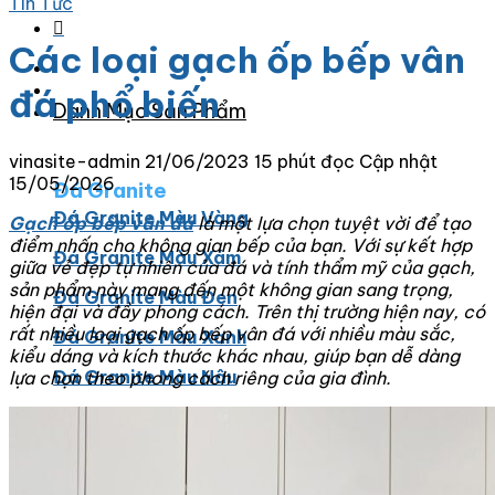
Tin Tức
Các loại gạch ốp bếp vân
đá phổ biến
Danh Mục Sản Phẩm
vinasite-admin
21/06/2023
15 phút đọc
Cập nhật
15/05/2026
Đá Granite
Đá Granite Màu Vàng
Gạch ốp bếp vân đá
là một lựa chọn tuyệt vời để tạo
điểm nhấn cho không gian bếp của bạn. Với sự kết hợp
Đá Granite Màu Xám
giữa vẻ đẹp tự nhiên của đá và tính thẩm mỹ của gạch,
sản phẩm này mang đến một không gian sang trọng,
Đá Granite Màu Đen
hiện đại và đầy phong cách. Trên thị trường hiện nay, có
rất nhiều loại gạch ốp bếp vân đá với nhiều màu sắc,
Đá Granite Màu Xanh
kiểu dáng và kích thước khác nhau, giúp bạn dễ dàng
Đá Granite Màu Nâu
lựa chọn theo phong cách riêng của gia đình.
Đá Granite Màu Đỏ
Đá Travertine