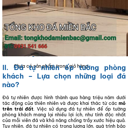
Tranh Đá Marble Đối Xứng
Tranh Đá Sơn Thủy Xuyên Sáng
Tranh Đá Thạch Anh Đối Xứng
Tranh Đá Xuyên Sáng Onyx
Vách Tivi ỐP Đá Cao Cấp
Đá Nhân Tạo
0
Giỏ hàng
Chưa có sản phẩm trong giỏ hàng.
II. Đá tự nhiên ốp tường phòng
khách – Lựa chọn những loại đá
nào?
Đá tự nhiên được hình thành qua hàng triệu năm dưới
tác động của thiên nhiên và được khai thác từ các
mỏ
trên trái đất
. Việc sử dụng đá tự nhiên để ốp tường
phòng khách mang lại nhiều lợi ích, như tính độc nhất
của mỗi viên đá và khả năng chống trầy xước hiệu quả.
Tuy nhiên, đá tự nhiên có trọng lượng lớn, quá trình bảo