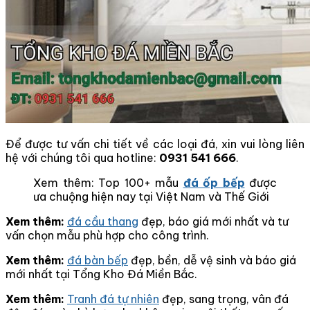
Để được tư vấn chi tiết về các loại đá, xin vui lòng liên
hệ với chúng tôi qua hotline:
0931 541 666
.
Xem thêm: Top 100+ mẫu
đá ốp bếp
được
ưa chuộng hiện nay tại Việt Nam và Thế Giới
Xem thêm:
đá cầu thang
đẹp, báo giá mới nhất và tư
vấn chọn mẫu phù hợp cho công trình.
Xem thêm:
đá bàn bếp
đẹp, bền, dễ vệ sinh và báo giá
mới nhất tại Tổng Kho Đá Miền Bắc.
Xem thêm:
Tranh đá tự nhiên
đẹp, sang trọng, vân đá