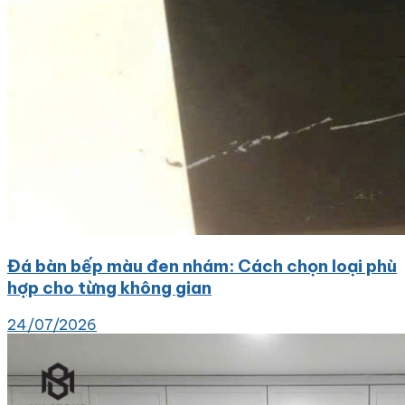
Đá bàn bếp màu đen nhám: Cách chọn loại phù
hợp cho từng không gian
24/07/2026