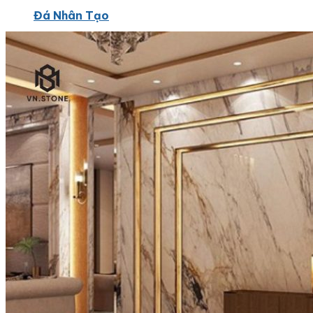
Đá Nhân Tạo
Đá Lát Nền
Đá Cầu Thang
Đá Cầu Thang
Đá Bàn Bếp
Đá Bàn Bếp
Đá Lát Nền
Đá Bàn Bếp Cao Cấp
Đá Ốp
Đá Ốp Bếp
Đá Ốp Mặt Tiền
Đá Ốp Cột
Đá Ốp Mộ
Đá Ốp Thang Máy
Đá Ốp Bàn Bếp Nhân Tạo
Đá Ốp Bếp Tự Nhiên
Tranh đá
Tranh Đá Granite Đối Xứng