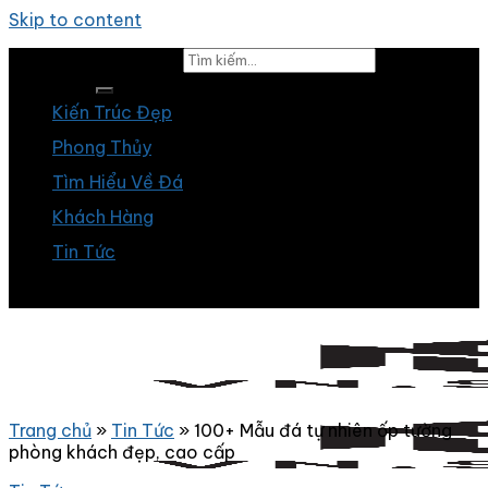
Skip to content
Tìm kiếm:
Kiến Trúc Đẹp
Phong Thủy
Tìm Hiểu Về Đá
Khách Hàng
Tin Tức
Trang chủ
»
Tin Tức
»
100+ Mẫu đá tự nhiên ốp tường
phòng khách đẹp, cao cấp