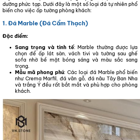
dưỡng phức tạp. Dưới đây là một số loại đá tự nhiên phổ
biến cho việc ốp tường phòng khách:
1. Đá Marble (Đá Cẩm Thạch)
Đặc điểm:
Sang trọng và tinh tế
: Marble thường được lựa
chọn để ốp lát sàn, vách tivi và tường sau ghế
sofa nhờ bề mặt bóng sáng và màu sắc sang
trọng.
Mẫu mã phong phú
: Các loại đá Marble phổ biến
như Crema Marfil, đá vân gỗ, đá nâu Tây Ban Nha
và trắng Ý đều rất bắt mắt và phù hợp cho phòng
khách.