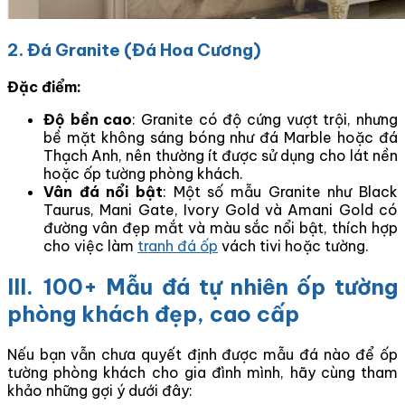
2. Đá Granite (Đá Hoa Cương)
Đặc điểm:
Độ bền cao
: Granite có độ cứng vượt trội, nhưng
bề mặt không sáng bóng như đá Marble hoặc đá
Thạch Anh, nên thường ít được sử dụng cho lát nền
hoặc ốp tường phòng khách.
Vân đá nổi bật
: Một số mẫu Granite như Black
Taurus, Mani Gate, Ivory Gold và Amani Gold có
đường vân đẹp mắt và màu sắc nổi bật, thích hợp
cho việc làm
tranh đá ốp
vách tivi hoặc tường.
III. 100+ Mẫu đá tự nhiên ốp tường
phòng khách đẹp, cao cấp
Nếu bạn vẫn chưa quyết định được mẫu đá nào để ốp
tường phòng khách cho gia đình mình, hãy cùng tham
khảo những gợi ý dưới đây: