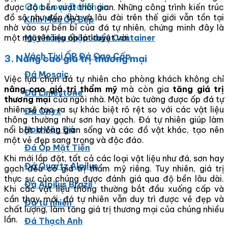
Các Loại Đá Khác
được độ bền vượt thời gian. Những công trình kiến trúc
đồ sộ như đền thờ và lâu đài trên thế giới vẫn tồn tại
Kính Màu Ốp Bếp
nhờ vào sự bền bỉ của đá tự nhiên, chứng minh đây là
một nguyên liệu ốp lát tuyệt vời.
Mặt Hàng nhập khẩu Container
Vách Tivi ỐP Đá Cao Cấp
3. Nâng cao giá trị thương mại
Đá Mosaic
Việc lựa chọn đá tự nhiên cho phòng khách không chỉ
nâng cao giá trị thẩm mỹ
mà còn gia
tăng giá trị
Đá Limestone
thương mại
của ngôi nhà. Một bức tường được ốp đá tự
nhiên sẽ tạo ra sự khác biệt rõ rệt so với các vật liệu
Đá Onyx
thông thường như sơn hay gạch. Đá tự nhiên giúp làm
Hoa Văn Đá
nổi bật không gian sống và các đồ vật khác, tạo nên
một vẻ đẹp sang trọng và độc đáo.
Đá Ốp Mặt Tiền
Khi mới lắp đặt, tất cả các loại vật liệu như đá, sơn hay
Đá Quartz Alpilus
gạch đều có giá trị thẩm mỹ riêng. Tuy nhiên, giá trị
thực sự của chúng được đánh giá qua độ bền lâu dài.
Đá Alpilus Brazil
Khi các vật liệu thông thường bắt đầu xuống cấp và
cần thay mới, đá tự nhiên vẫn duy trì được vẻ đẹp và
Đá tự nhiên
chất lượng, làm tăng giá trị thương mại của chúng nhiều
lần.
Đá Thạch Anh