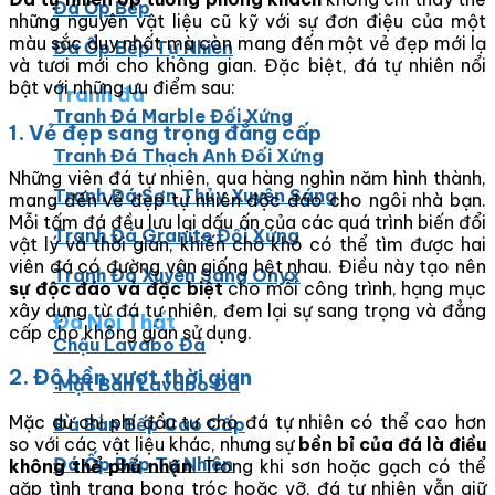
Đá Ốp Bếp
những nguyên vật liệu cũ kỹ với sự đơn điệu của một
màu sắc duy nhất mà còn mang đến một vẻ đẹp mới lạ
Đá Ốp Bếp Tự Nhiên
và tươi mới cho không gian. Đặc biệt, đá tự nhiên nổi
bật với những ưu điểm sau:
Tranh đá
Tranh Đá Marble Đối Xứng
1. Vẻ đẹp sang trọng đẳng cấp
Tranh Đá Thạch Anh Đối Xứng
Những viên đá tự nhiên, qua hàng nghìn năm hình thành,
Tranh Đá Sơn Thủy Xuyên Sáng
mang đến vẻ đẹp tự nhiên độc đáo cho ngôi nhà bạn.
Mỗi tấm đá đều lưu lại dấu ấn của các quá trình biến đổi
Tranh Đá Granite Đối Xứng
vật lý và thời gian, khiến cho khó có thể tìm được hai
viên đá có đường vân giống hệt nhau. Điều này tạo nên
Tranh Đá Xuyên Sáng Onyx
sự độc đáo và đặc biệt
cho mỗi công trình, hạng mục
xây dựng từ đá tự nhiên, đem lại sự sang trọng và đẳng
Đá Nội Thất
cấp cho không gian sử dụng.
Chậu Lavabo Đá
2. Độ bền vượt thời gian
Mặt Bàn Lavabo Đá
Mặc dù chi phí đầu tư cho đá tự nhiên có thể cao hơn
Đá Bàn Bếp Cao Cấp
so với các vật liệu khác, nhưng sự
bền bỉ của đá là điều
Đá Ốp Bếp Tự Nhiên
không thể phủ nhận
. Trong khi sơn hoặc gạch có thể
gặp tình trạng bong tróc hoặc vỡ, đá tự nhiên vẫn giữ