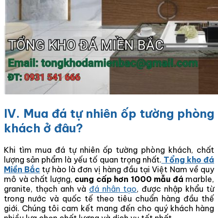
IV. Mua đá tự nhiên ốp tường phòng
khách ở đâu?
Khi tìm mua đá tự nhiên ốp tường phòng khách, chất
lượng sản phẩm là yếu tố quan trọng nhất.
Tổng kho đá
Miền Bắc
tự hào là đơn vị hàng đầu tại Việt Nam về quy
mô và chất lượng,
c
ung cấp hơn 1000 mẫu đá
marble,
granite, thạch anh và
đá nhân tạo
, được nhập khẩu từ
trong nước và quốc tế theo tiêu chuẩn hàng đầu thế
giới. Chúng tôi cam kết mang đến cho quý khách hàng
nhiều lựa chọn chất lượng và dịch vụ tốt nhất.