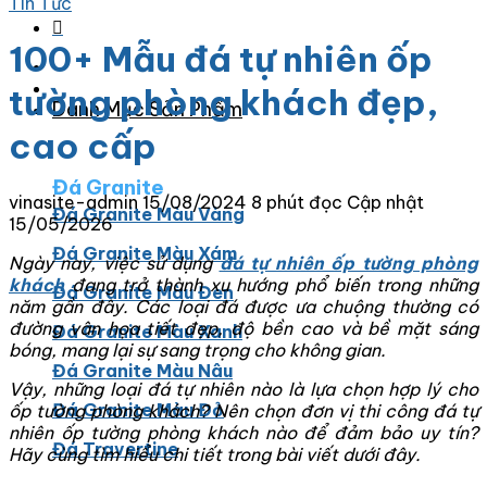
Tin Tức
100+ Mẫu đá tự nhiên ốp
tường phòng khách đẹp,
Danh Mục Sản Phẩm
cao cấp
Đá Granite
vinasite-admin
15/08/2024
8 phút đọc
Cập nhật
Đá Granite Màu Vàng
15/05/2026
Đá Granite Màu Xám
Ngày nay, việc sử dụng
đá tự nhiên ốp tường phòng
khách
đang trở thành xu hướng phổ biến trong những
Đá Granite Màu Đen
năm gần đây. Các loại đá được ưa chuộng thường có
đường vân họa tiết đẹp, độ bền cao và bề mặt sáng
Đá Granite Màu Xanh
bóng, mang lại sự sang trọng cho không gian.
Đá Granite Màu Nâu
Vậy, những loại đá tự nhiên nào là lựa chọn hợp lý cho
Đá Granite Màu Đỏ
ốp tường phòng khách? Nên chọn đơn vị thi công đá tự
nhiên ốp tường phòng khách nào để đảm bảo uy tín?
Đá Travertine
Hãy cùng tìm hiểu chi tiết trong bài viết dưới đây.