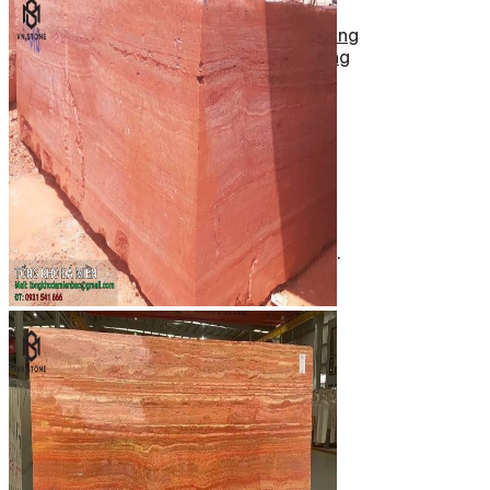
Tranh Đá Marble Đối Xứng
Tranh Đá Sơn Thủy Xuyên Sáng
Tranh Đá Thạch Anh Đối Xứng
Tranh Đá Xuyên Sáng Onyx
Vách Tivi ỐP Đá Cao Cấp
Đá Nhân Tạo
0
Giỏ hàng
Chưa có sản phẩm trong giỏ hàng.