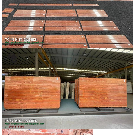
Đá Nhân Tạo
Đá Lát Nền
Đá Cầu Thang
Đá Cầu Thang
Đá Bàn Bếp
Đá Bàn Bếp
Đá Lát Nền
Đá Bàn Bếp Cao Cấp
Đá Ốp
Đá Ốp Bếp
Đá Ốp Mặt Tiền
Đá Ốp Cột
Đá Ốp Mộ
Đá Ốp Thang Máy
Đá Ốp Bàn Bếp Nhân Tạo
Đá Ốp Bếp Tự Nhiên
Tranh đá
Tranh Đá Granite Đối Xứng