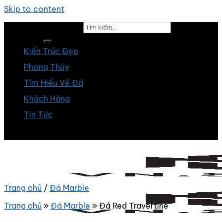
Skip to content
Tìm kiếm:
Kiến Trúc Đẹp
Phong Thủy
Tìm Hiểu Về Đá
Khách Hàng
Tin Tức
Trang chủ
/
Đá Marble
Trang chủ
»
Đá Marble
»
Đá Red Travertine