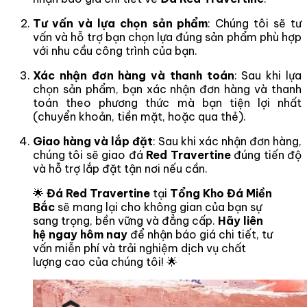
Tư vấn và lựa chọn sản phẩm
: Chúng tôi sẽ tư
vấn và hỗ trợ bạn chọn lựa đúng sản phẩm phù hợp
với nhu cầu công trình của bạn.
Xác nhận đơn hàng và thanh toán
: Sau khi lựa
chọn sản phẩm, bạn xác nhận đơn hàng và thanh
toán theo phương thức mà bạn tiện lợi nhất
(chuyển khoản, tiền mặt, hoặc qua thẻ).
Giao hàng và lắp đặt
: Sau khi xác nhận đơn hàng,
chúng tôi sẽ giao đá
Red Travertine
đúng tiến độ
và hỗ trợ lắp đặt tận nơi nếu cần.
🌟
Đá Red Travertine
tại
Tổng Kho Đá Miền
Bắc
sẽ mang lại cho không gian của bạn sự
sang trọng, bền vững và đẳng cấp.
Hãy liên
hệ ngay hôm nay
để nhận báo giá chi tiết, tư
vấn miễn phí và trải nghiệm dịch vụ chất
lượng cao của chúng tôi! 🌟