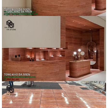
Các Loại Đá Khác
Kính Màu Ốp Bếp
Mặt Hàng nhập khẩu Container
Vách Tivi ỐP Đá Cao Cấp
Đá Mosaic
Đá Limestone
Đá Onyx
Hoa Văn Đá
Đá Ốp Mặt Tiền
Đá Quartz Alpilus
Đá Alpilus Brazil
Đá tự nhiên
Đá Thạch Anh