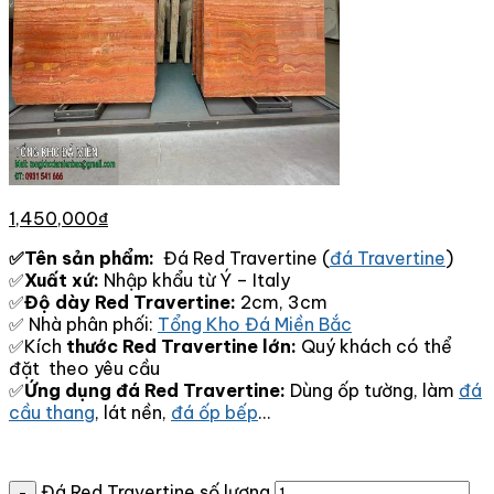
1,450,000
₫
✅Tên sản phẩm:
Đá Red Travertine (
đá Travertine
)
✅
Xuất xứ:
Nhập khẩu từ Ý – Italy
✅
Độ dày Red Travertine:
2cm, 3cm
✅ Nhà phân phối:
Tổng Kho Đá Miền Bắc
✅Kích
thước Red Travertine lớn:
Quý khách có thể
đặt theo yêu cầu
✅
Ứng dụng đá Red Travertine:
Dùng ốp tường, làm
đá
cầu thang
, lát nền,
đá ốp bếp
…
Đá Red Travertine số lượng