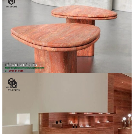
Đá Ốp Bếp
Đá Ốp Bếp Tự Nhiên
Tranh đá
Tranh Đá Marble Đối Xứng
Tranh Đá Thạch Anh Đối Xứng
Tranh Đá Sơn Thủy Xuyên Sáng
Tranh Đá Granite Đối Xứng
Tranh Đá Xuyên Sáng Onyx
Đá Nội Thất
Chậu Lavabo Đá
Mặt Bàn Lavabo Đá
Đá Bàn Bếp Cao Cấp
Đá Ốp Bếp Tự Nhiên