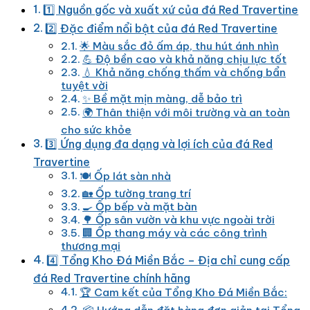
1️⃣ Nguồn gốc và xuất xứ của đá Red Travertine
2️⃣ Đặc điểm nổi bật của đá Red Travertine
🌟 Màu sắc đỏ ấm áp, thu hút ánh nhìn
💪 Độ bền cao và khả năng chịu lực tốt
💧 Khả năng chống thấm và chống bẩn
tuyệt vời
✨ Bề mặt mịn màng, dễ bảo trì
🌍 Thân thiện với môi trường và an toàn
cho sức khỏe
3️⃣ Ứng dụng đa dạng và lợi ích của đá Red
Travertine
🍽️ Ốp lát sàn nhà
🏡 Ốp tường trang trí
🍳 Ốp bếp và mặt bàn
🌳 Ốp sân vườn và khu vực ngoài trời
🏢 Ốp thang máy và các công trình
thương mại
4️⃣ Tổng Kho Đá Miền Bắc – Địa chỉ cung cấp
đá Red Travertine chính hãng
🏆 Cam kết của Tổng Kho Đá Miền Bắc: