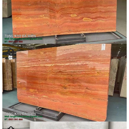
Đá Marble
Đá Marble Màu Kem
Đá Marble Màu Nâu
Đá Marble Màu Đen
Đá Marble Màu Đỏ
Đá Marble Màu Vàng
Đá Marble Màu Trắng
Đá Marble Màu Xanh
Đá Ốp
Đá Ốp Bàn Bếp Nhân Tạo​
Đá Ốp Mộ
Đá Ốp Cột
Đá Ốp Thang Máy