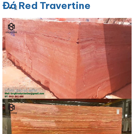
Đá Red Travertine
Danh Mục Sản Phẩm
Đá Granite
Đá Granite Màu Vàng
Đá Granite Màu Xám
Đá Granite Màu Đen
Đá Granite Màu Xanh
Đá Granite Màu Nâu
Đá Granite Màu Đỏ
Đá Travertine