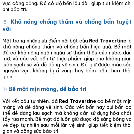
vực công cộng. Đá có độ bền lâu dài, giúp tiết kiệm chi
phí bảo trì.
💧
Khả năng chống thấm và chống bẩn tuyệt
vời
Một trong những ưu điểm nổi bật của
Red Travertine
là
khả năng chống thấm và chống bẩn hiệu quả. Bề mặt
đá có khả năng ngăn ngừa sự thẩm thấu của nước, dầu
mỡ, và các vết bẩn từ thực phẩm, giúp cho không gian
luôn sạch sẽ và dễ dàng vệ sinh. Đá giữ được màu sắc
nguyên vẹn, không bị ố vàng hay bám bẩn theo thời
gian.
✨
Bề mặt mịn màng, dễ bảo trì
Với kết cấu tự nhiên, đá
Red Travertine
có bề mặt mịn
màng và dễ dàng vệ sinh. Các vết bẩn hay bụi bẩn có
thể dễ dàng lau sạch mà không cần sử dụng hóa chất
tẩy rửa mạnh. Bề mặt đá luôn giữ được độ sáng bóng và
vẻ đẹp tự nhiên sau mỗi lần vệ sinh, giúp tiết kiệm thời
gian và công sức bảo trì.