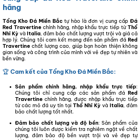
hãng
Tổng Kho Đá Miền Bắc
tự hào là đơn vị cung cấp
Đá
Red Travertine
chính hãng, nhập khẩu trực tiếp từ
Thổ
Nhĩ Kỳ
và
Italia
, đảm bảo chất lượng vượt trội và giá cả
hợp lý. Chúng tôi cam kết mang đến sản phẩm đá
Red
Travertine
chất lượng cao, giúp bạn hoàn thiện không
gian sống và công trình của mình với vẻ đẹp tự nhiên và
bền vững.
🏆
Cam kết của Tổng Kho Đá Miền Bắc:
Sản phẩm chính hãng, nhập khẩu trực tiếp
:
Chúng tôi chỉ cung cấp các sản phẩm đá
Red
Travertine
chính hãng, được nhập khẩu trực tiếp
từ các mỏ đá uy tín tại
Thổ Nhĩ Kỳ
và
Italia
, đảm
bảo chất lượng tốt nhất.
Đảm bảo chất lượng và độ bền
: Sản phẩm của
chúng tôi luôn được kiểm tra nghiêm ngặt về chất
lượng, đảm bảo độ bền vượt trội và vẻ đẹp tự