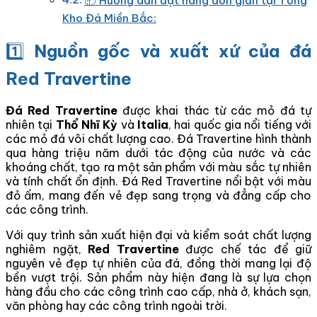
📦 Hướng dẫn đặt hàng đơn giản tại Tổng
Kho Đá Miền Bắc:
1️⃣
Nguồn gốc và xuất xứ của đá
Red Travertine
Đá Red Travertine
được khai thác từ các mỏ đá tự
nhiên tại
Thổ Nhĩ Kỳ
và
Italia
, hai quốc gia nổi tiếng với
các mỏ đá vôi chất lượng cao. Đá Travertine hình thành
qua hàng triệu năm dưới tác động của nước và các
khoáng chất, tạo ra một sản phẩm với màu sắc tự nhiên
và tính chất ổn định. Đá Red Travertine nổi bật với màu
đỏ ấm, mang đến vẻ đẹp sang trọng và đẳng cấp cho
các công trình.
Với quy trình sản xuất hiện đại và kiểm soát chất lượng
nghiêm ngặt,
Red Travertine
được chế tác để giữ
nguyên vẻ đẹp tự nhiên của đá, đồng thời mang lại độ
bền vượt trội. Sản phẩm này hiện đang là sự lựa chọn
hàng đầu cho các công trình cao cấp, nhà ở, khách sạn,
văn phòng hay các công trình ngoài trời.