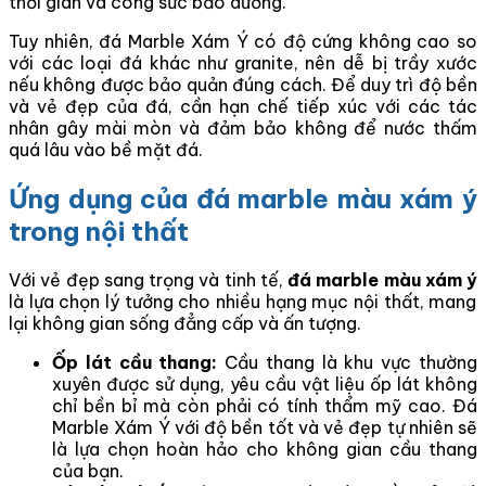
thời gian và công sức bảo dưỡng.
Tuy nhiên, đá Marble Xám Ý có độ cứng không cao so
với các loại đá khác như granite, nên dễ bị trầy xước
nếu không được bảo quản đúng cách. Để duy trì độ bền
và vẻ đẹp của đá, cần hạn chế tiếp xúc với các tác
nhân gây mài mòn và đảm bảo không để nước thấm
quá lâu vào bề mặt đá.
Ứng dụng của đá marble màu xám ý
trong nội thất
Với vẻ đẹp sang trọng và tinh tế,
đá marble màu xám ý
là lựa chọn lý tưởng cho nhiều hạng mục nội thất, mang
lại không gian sống đẳng cấp và ấn tượng.
Ốp lát cầu thang:
Cầu thang là khu vực thường
xuyên được sử dụng, yêu cầu vật liệu ốp lát không
chỉ bền bỉ mà còn phải có tính thẩm mỹ cao. Đá
Marble Xám Ý với độ bền tốt và vẻ đẹp tự nhiên sẽ
là lựa chọn hoàn hảo cho không gian cầu thang
của bạn.