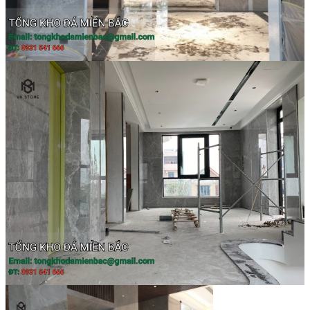
Tranh Đá Marble Đối Xứng
Tranh Đá Sơn Thủy Xuyên Sáng
Tranh Đá Thạch Anh Đối Xứng
Tranh Đá Xuyên Sáng Onyx
Vách Tivi ỐP Đá Cao Cấp
Đá Nhân Tạo
0
Giỏ hàng
Chưa có sản phẩm trong giỏ hàng.