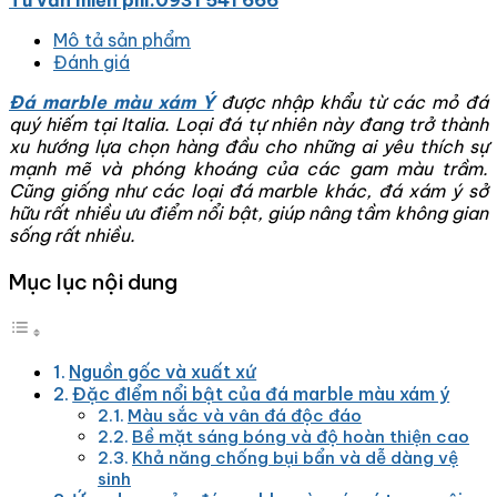
Tư vấn miến phí:0931 541 666
Mô tả sản phẩm
Đánh giá
Đá marble màu xám Ý
được nhập khẩu từ các mỏ đá
quý hiếm tại Italia. Loại đá tự nhiên này đang trở thành
xu hướng lựa chọn hàng đầu cho những ai yêu thích sự
mạnh mẽ và phóng khoáng của các gam màu trầm.
Cũng giống như các loại đá marble khác, đá xám ý sở
hữu rất nhiều ưu điểm nổi bật, giúp nâng tầm không gian
sống rất nhiều.
Mục lục nội dung
Nguồn gốc và xuất xứ
Đặc đIểm nổi bật của đá marble màu xám ý
Màu sắc và vân đá độc đáo
Bề mặt sáng bóng và độ hoàn thiện cao
Khả năng chống bụi bẩn và dễ dàng vệ
sinh