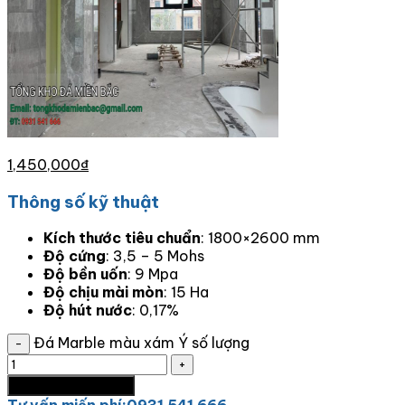
1,450,000
₫
Thông số kỹ thuật
Kích thước tiêu chuẩn
: 1800×2600 mm
Độ cứng
: 3,5 – 5 Mohs
Độ bền uốn
: 9 Mpa
Độ chịu mài mòn
: 15 Ha
Độ hút nước
: 0,17%
Đá Marble màu xám Ý số lượng
Thêm vào giỏ hàng