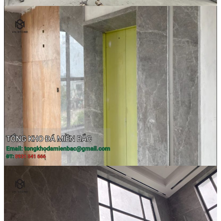
Các Loại Đá Khác
Kính Màu Ốp Bếp
Mặt Hàng nhập khẩu Container
Vách Tivi ỐP Đá Cao Cấp
Đá Mosaic
Đá Limestone
Đá Onyx
Hoa Văn Đá
Đá Ốp Mặt Tiền
Đá Quartz Alpilus
Đá Alpilus Brazil
Đá tự nhiên
Đá Thạch Anh