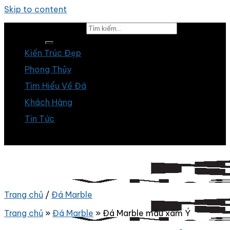
Skip to content
Tìm kiếm:
Kiến Trúc Đẹp
Phong Thủy
Tìm Hiểu Về Đá
Khách Hàng
Tin Tức
Trang chủ
/
Đá Marble
Trang chủ
»
Đá Marble
»
Đá Marble màu xám Ý