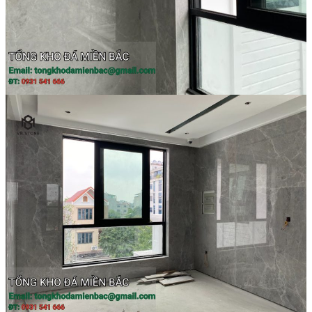
Đá Ốp Bếp
Đá Ốp Bếp Tự Nhiên
Tranh đá
Tranh Đá Marble Đối Xứng
Tranh Đá Thạch Anh Đối Xứng
Tranh Đá Sơn Thủy Xuyên Sáng
Tranh Đá Granite Đối Xứng
Tranh Đá Xuyên Sáng Onyx
Đá Nội Thất
Chậu Lavabo Đá
Mặt Bàn Lavabo Đá
Đá Bàn Bếp Cao Cấp
Đá Ốp Bếp Tự Nhiên