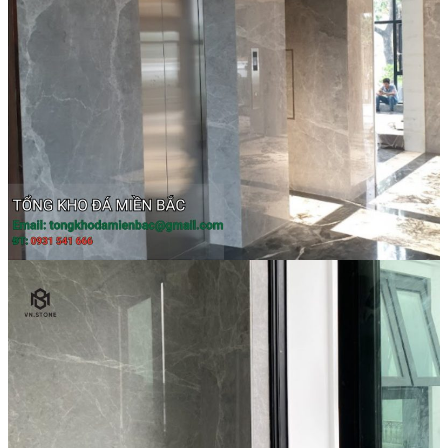
Đá Marble
Đá Marble Màu Kem
Đá Marble Màu Nâu
Đá Marble Màu Đen
Đá Marble Màu Đỏ
Đá Marble Màu Vàng
Đá Marble Màu Trắng
Đá Marble Màu Xanh
Đá Ốp
Đá Ốp Bàn Bếp Nhân Tạo​
Đá Ốp Mộ
Đá Ốp Cột
Đá Ốp Thang Máy