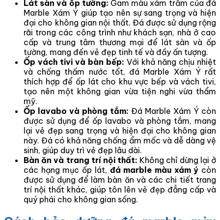
Lát sàn và ốp tường:
Gam màu xám trầm của đá
Marble Xám Ý giúp tạo nên sự sang trọng và hiện
đại cho không gian nội thất. Đá được sử dụng rộng
rãi trong các công trình như khách sạn, nhà ở cao
cấp và trung tâm thương mại để lát sàn và ốp
tường, mang đến vẻ đẹp tinh tế và đầy ấn tượng.
Ốp vách tivi và bàn bếp:
Với khả năng chịu nhiệt
và chống thấm nước tốt, đá Marble Xám Ý rất
thích hợp để ốp lát cho khu vực bếp và vách tivi,
tạo nên một không gian vừa tiện nghi vừa thẩm
mỹ.
Ốp lavabo và phòng tắm:
Đá Marble Xám Ý còn
được sử dụng để ốp lavabo và phòng tắm, mang
lại vẻ đẹp sang trọng và hiện đại cho không gian
này. Đá có khả năng chống ẩm mốc và dễ dàng vệ
sinh, giúp duy trì vẻ đẹp lâu dài.
Bàn ăn và trang trí nội thất:
Không chỉ dừng lại ở
các hạng mục ốp lát,
đá marble màu xám ý
còn
được sử dụng để làm bàn ăn và các chi tiết trang
trí nội thất khác, giúp tôn lên vẻ đẹp đẳng cấp và
quý phái cho không gian sống.