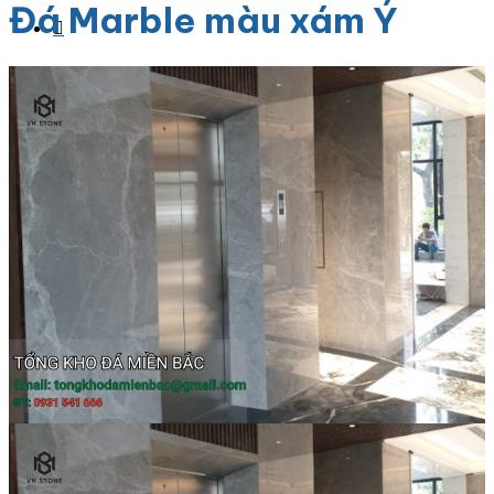
Đá Marble màu xám Ý
Danh Mục Sản Phẩm
Đá Granite
Đá Granite Màu Vàng
Đá Granite Màu Xám
Đá Granite Màu Đen
Đá Granite Màu Xanh
Đá Granite Màu Nâu
Đá Granite Màu Đỏ
Đá Travertine