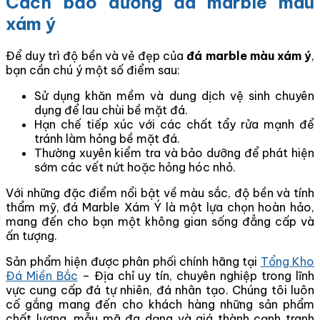
Cách bảo dưỡng đá marble màu
xám ý
Để duy trì độ bền và vẻ đẹp của
đá marble màu xám ý
,
bạn cần chú ý một số điểm sau:
Sử dụng khăn mềm và dung dịch vệ sinh chuyên
dụng để lau chùi bề mặt đá.
Hạn chế tiếp xúc với các chất tẩy rửa mạnh để
tránh làm hỏng bề mặt đá.
Thường xuyên kiểm tra và bảo dưỡng để phát hiện
sớm các vết nứt hoặc hỏng hóc nhỏ.
Với những đặc điểm nổi bật về màu sắc, độ bền và tính
thẩm mỹ, đá Marble Xám Ý là một lựa chọn hoàn hảo,
mang đến cho bạn một không gian sống đẳng cấp và
ấn tượng.
Sản phẩm hiện được phân phối chính hãng tại
Tổng Kho
Đá Miền Bắc
– Địa chỉ uy tín, chuyên nghiệp trong lĩnh
vực cung cấp đá tự nhiên, đá nhân tạo. Chúng tôi luôn
cố gắng mang đến cho khách hàng những sản phẩm
chất lượng, mẫu mã đa dạng và giá thành cạnh tranh