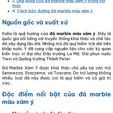
Ứng dụng của đá marble màu xám ý trong nội
thất
Cách bảo dưỡng đá marble màu xám ý
Nguồn gốc và xuất xứ
Italia là quê hương của
đá marble màu xám ý
. Đây là
quốc gia nổi tiếng với truyền thống khai thác và chế tác
đá xây dựng lâu đời. Những mỏ đá quý hiếm trải dài trên
khắp nước Ý đã cung cấp nguyên liệu cho các kỳ quan
kiến trúc vĩ đại như Đấu trường La Mã, Đài phun nước
Trevi và Quảng trường Thánh Peter.
Đá Marble Xám Ý được khai thác chủ yếu tại các mỏ
Seravezza, Stazzema, và Toscana. Do trữ lượng không
nhiều, loại đá này được coi là quý hiếm và có giá trị
cao.
Đặc đIểm nổi bật của đá marble
màu xám ý