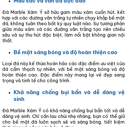
Màu sắc và vân đá độc đáo
Đá Marble Xám Ý sở hữu gam màu xám cuốn hút, kết
hợp với các đường vân trắng tự nhiên chạy khắp bề mặt
đá, không tuân theo bất kỳ quy luật nào. Sự tương phản
giữa màu xám và các đường vân trắng tạo nên chiều
sâu và sự thu hút đặc biệt, làm nổi bật không gian nội
thất.
Bề mặt sáng bóng và độ hoàn thiện cao
Loại đá này kế thừa hoàn hảo các đặc điểm ưu việt của
đá cẩm thạch tự nhiên, với bề mặt sáng bóng và độ
hoàn thiện cao. Đặc điểm này mang lại vẻ đẹp sang
trọng và tinh tế cho công trình.
Khả năng chống bụi bẩn và dễ dàng vệ
sinh
Đá Marble Xám Ý có khả năng chống bụi bẩn tốt và dễ
dàng vệ sinh. Chỉ cần lau chùi nhẹ nhàng, bạn có thể giữ
cho bề mặt đá luôn sạch sẽ và sáng bóng, tiết kiệm