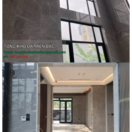
Đá Nhân Tạo
Đá Lát Nền
Đá Cầu Thang
Đá Cầu Thang
Đá Bàn Bếp
Đá Bàn Bếp
Đá Lát Nền
Đá Bàn Bếp Cao Cấp
Đá Ốp
Đá Ốp Bếp
Đá Ốp Mặt Tiền
Đá Ốp Cột
Đá Ốp Mộ
Đá Ốp Thang Máy
Đá Ốp Bàn Bếp Nhân Tạo
Đá Ốp Bếp Tự Nhiên
Tranh đá
Tranh Đá Granite Đối Xứng