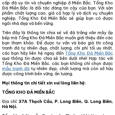
cấp đá uy tín và chuyên nghiệp ở Miền Bắc, Tổng Kho
Đá Miền Bắc là đối tác đáng tin cậy của bạn. Với sản
phẩm chất lượng cao, giá cả hợp lý và dịch vụ chuyên
nghiệp, Tổng Kho Đá Miền Bắc sẽ giúp bạn có được
ngôi nhà đẹp và bền vững.
Trên đây là thông tin chia sẻ về đá trắng vân mây ốp
bếp mà Tổng Kho Đá Miền Bắc muốn giới thiệu đến các
bạn tham khảo. Để được tư vấn và báo giá thi công
tranh đá tự nhiên đẹp, chất lượng, chi phí tối ưu nhất,
các bạn hãy liên hệ ngay đến
Tổng Kho Đá Miền Bắc
qua thông tin được chia sẻ bên dưới nhé! Hợp tác với
Tổng Kho Đá Miền Bắc, các bạn không chỉ chọn được
mẫu tranh đá
tự nhiên đẹp, chất lượng mà còn sở hữu
được công trình bền vững, ấn tượng.
Mọi thông tin chi tiết xin vui lòng liên hệ:
TỔNG KHO ĐÁ MIỀN BẮC
Địa chỉ:
37A Thạch Cầu, P. Long Biên, Q. Long Biên,
Hà Nội.