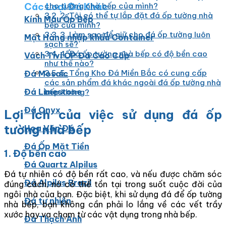
Các Loại Đá Khác
cho tường nhà bếp của mình?
2. Tôi có thể tự lắp đặt đá ốp tường nhà
Kính Màu Ốp Bếp
bếp của mình?
3. Làm sao để giữ cho đá ốp tường luôn
Mặt Hàng nhập khẩu Container
sạch sẽ?
4. Đá ốp tường nhà bếp có độ bền cao
Vách Tivi ỐP Đá Cao Cấp
như thế nào?
5. Tổng Kho Đá Miền Bắc có cung cấp
Đá Mosaic
các sản phẩm đá khác ngoài đá ốp tường nhà
Đá Limestone
bếp không?
Đá Onyx
Lợi ích của việc sử dụng đá ốp
tường nhà bếp
Hoa Văn Đá
Đá Ốp Mặt Tiền
1. Độ bền cao
Đá Quartz Alpilus
Đá tự nhiên có độ bền rất cao, và nếu được chăm sóc
Đá Alpilus Brazil
đúng cách, nó có thể tồn tại trong suốt cuộc đời của
ngôi nhà của bạn. Đặc biệt, khi sử dụng đá để ốp tường
Đá tự nhiên
nhà bếp, bạn không cần phải lo lắng về các vết trầy
xước hay va chạm từ các vật dụng trong nhà bếp.
Đá Thạch Anh