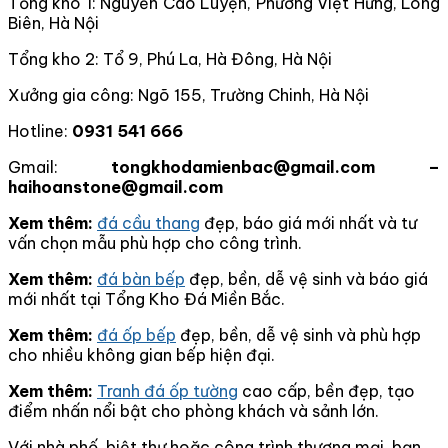
Tổng kho 1: Nguyễn Cao Luyện, Phường Việt Hưng, Long
Biên, Hà Nội
Tổng kho 2: Tổ 9, Phú La, Hà Đông, Hà Nội
Xưởng gia công: Ngõ 155, Trường Chinh, Hà Nội
Hotline:
0931 541 666
Gmail:
tongkhodamienbac@gmail.com –
haihoanstone@gmail.com
Xem thêm:
đá cầu thang
đẹp, báo giá mới nhất và tư
vấn chọn mẫu phù hợp cho công trình.
Xem thêm:
đá bàn bếp
đẹp, bền, dễ vệ sinh và báo giá
mới nhất tại Tổng Kho Đá Miền Bắc.
Xem thêm:
đá ốp bếp
đẹp, bền, dễ vệ sinh và phù hợp
cho nhiều không gian bếp hiện đại.
Xem thêm:
Tranh đá ốp tường
cao cấp, bền đẹp, tạo
điểm nhấn nổi bật cho phòng khách và sảnh lớn.
Với nhà phố, biệt thự hoặc công trình thương mại, bạn