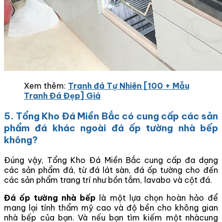
Xem thêm:
Tranh đá Tự Nhiên [100 + Mẫu
Tranh Đá Đẹp] Giá
5. Tổng Kho Đá Miền Bắc có cung cấp các sản
phẩm đá khác ngoài đá ốp tường nhà bếp
không?
Đúng vậy, Tổng Kho Đá Miền Bắc cung cấp đa dạng
các sản phẩm đá, từ đá lát sàn, đá ốp tường cho đến
các sản phẩm trang trí như bồn tắm, lavabo và cột đá.
Đá ốp tường nhà bếp
l
à một lựa chọn hoàn hảo để
mang lại tính thẩm mỹ cao và độ bền cho không gian
nhà bếp của bạn. Và nếu bạn tìm kiếm một nhàcung