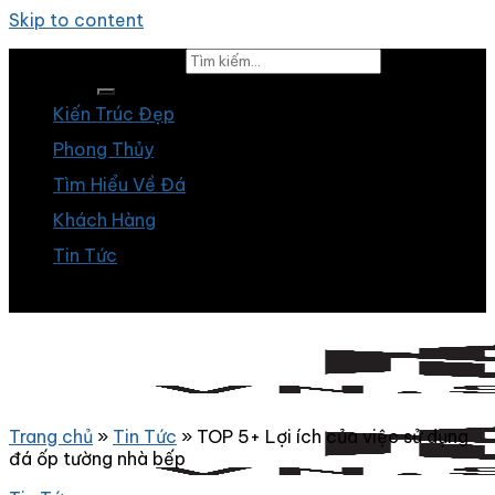
Skip to content
Tìm kiếm:
Kiến Trúc Đẹp
Phong Thủy
Tìm Hiểu Về Đá
Khách Hàng
Tin Tức
Trang chủ
»
Tin Tức
»
TOP 5+ Lợi ích của việc sử dụng
đá ốp tường nhà bếp