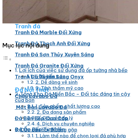
Đá Ốp Bếp
Đá Ốp Bếp Tự Nhiên
Tranh đá
Tranh Đá Marble Đối Xứng
Tranh Đá Thạch Anh Đối Xứng
Mục lục nội dung
Tranh Đá Sơn Thủy Xuyên Sáng
Tranh Đá Granite Đối Xứng
Lợi ích của việc sử dụng đá ốp tường nhà bếp
1. Độ bền cao
Tranh Đá Xuyên Sáng Onyx
2. Dễ dàng vệ sinh
3. Tính thẩm mỹ cao
Đá Nội Thất
Tổng Kho Đá Miền Bắc – Đối tác đáng tin cậy
Chậu Lavabo Đá
của bạn
1. Sản phẩm chất lượng cao
Mặt Bàn Lavabo Đá
2. Đa dạng sản phẩm
3. Giá cả hợp lý
Đá Bàn Bếp Cao Cấp
4. Dịch vụ chuyên nghiệp
Đá Ốp Bếp Tự Nhiên
Các câu hỏi thường gặp
1. Làm thế nào để chọn loại đá phù hợp