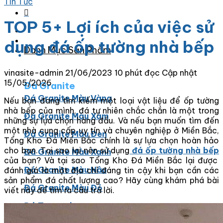
Tin Tức
TOP 5+ Lợi ích của việc sử
dụng đá ốp tường nhà bếp
Danh Mục Sản Phẩm
vinasite-admin
21/06/2023
10 phút đọc
Cập nhật
15/05/2026
Đá Granite
Đá Granite Màu Vàng
Nếu bạn đang tìm kiếm một loại vật liệu để ốp tường
nhà bếp của mình, đá tự nhiên chắc chắn là một trong
Đá Granite Màu Xám
những sự lựa chọn hàng đầu. Và nếu bạn muốn tìm đến
một nhà cung cấp uy tín và chuyên nghiệp ở Miền Bắc,
Đá Granite Màu Đen
Tổng Kho Đá Miền Bắc chính là sự lựa chọn hoàn hảo
cho bạn. Tại sao lại nên sử dụng
đá ốp tường nhà bếp
Đá Granite Màu Xanh
của bạn? Và tại sao Tổng Kho Đá Miền Bắc lại được
Đá Granite Màu Nâu
đánh giá là một địa chỉ đáng tin cậy khi bạn cần các
sản phẩm đá chất lượng cao? Hãy cùng khám phá bài
Đá Granite Màu Đỏ
viết này để tìm ra câu trả lời.
Đá Travertine