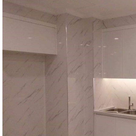
Đá Marble
Đá Marble Màu Kem
Đá Marble Màu Nâu
Đá Marble Màu Đen
Đá Marble Màu Đỏ
Đá Marble Màu Vàng
Đá Marble Màu Trắng
Đá Marble Màu Xanh
Đá Ốp
Đá Ốp Bàn Bếp Nhân Tạo​
Đá Ốp Mộ
Đá Ốp Cột
Đá Ốp Thang Máy