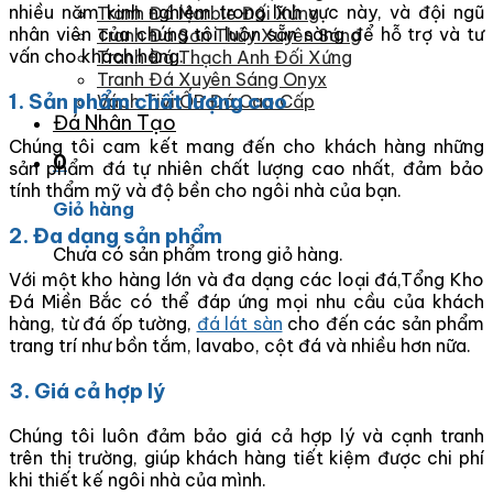
nhiều năm kinh nghiệm trong lĩnh vực này, và đội ngũ
Tranh Đá Marble Đối Xứng
nhân viên của chúng tôi luôn sẵn sàng để hỗ trợ và tư
Tranh Đá Sơn Thủy Xuyên Sáng
vấn cho khách hàng.
Tranh Đá Thạch Anh Đối Xứng
Tranh Đá Xuyên Sáng Onyx
1. Sản phẩm chất lượng cao
Vách Tivi ỐP Đá Cao Cấp
Đá Nhân Tạo
Chúng tôi cam kết mang đến cho khách hàng những
0
sản phẩm đá tự nhiên chất lượng cao nhất, đảm bảo
tính thẩm mỹ và độ bền cho ngôi nhà của bạn.
Giỏ hàng
2. Đa dạng sản phẩm
Chưa có sản phẩm trong giỏ hàng.
Với một kho hàng lớn và đa dạng các loại đá,Tổng Kho
Đá Miền Bắc có thể đáp ứng mọi nhu cầu của khách
hàng, từ đá ốp tường,
đá lát sàn
cho đến các sản phẩm
trang trí như bồn tắm, lavabo, cột đá và nhiều hơn nữa.
3. Giá cả hợp lý
Chúng tôi luôn đảm bảo giá cả hợp lý và cạnh tranh
trên thị trường, giúp khách hàng tiết kiệm được chi phí
khi thiết kế ngôi nhà của mình.