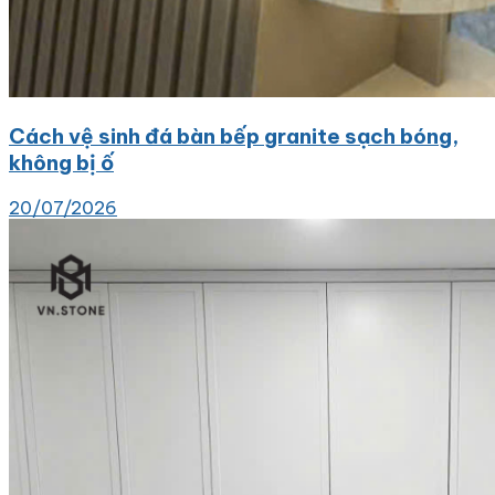
Cách vệ sinh đá bàn bếp granite sạch bóng,
không bị ố
20/07/2026