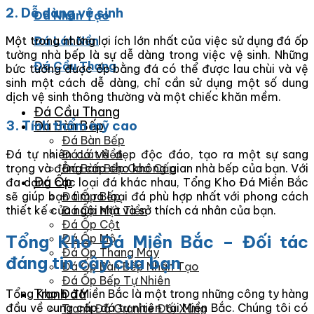
2. Dễ dàng vệ sinh
Đá Nhân Tạo
Một trong những lợi ích lớn nhất của việc sử dụng đá ốp
Đá Lát Nền
tường nhà bếp là sự dễ dàng trong việc vệ sinh. Những
Đá Cầu Thang
bức tường được ốp bằng đá có thể được lau chùi và vệ
sinh một cách dễ dàng, chỉ cần sử dụng một số dung
dịch vệ sinh thông thường và một chiếc khăn mềm.
Đá Cầu Thang
3. Tính thẩm mỹ cao
Đá Bàn Bếp
Đá Bàn Bếp
Đá tự nhiên có vẻ đẹp độc đáo, tạo ra một sự sang
Đá Lát Nền
trọng và đẳng cấp cho không gian nhà bếp của bạn. Với
Đá Bàn Bếp Cao Cấp
Đá Ốp
đa dạng các loại đá khác nhau, Tổng Kho Đá Miền Bắc
sẽ giúp bạn tìm ra loại đá phù hợp nhất với phong cách
Đá Ốp Bếp
thiết kế của ngôi nhà và sở thích cá nhân của bạn.
Đá Ốp Mặt Tiền
Đá Ốp Cột
Tổng Kho Đá Miền Bắc – Đối tác
Đá Ốp Mộ
Đá Ốp Thang Máy
đáng tin cậy của bạn
Đá Ốp Bàn Bếp Nhân Tạo
Đá Ốp Bếp Tự Nhiên
Tranh đá
Tổng Kho Đá Miền Bắc là một trong những công ty hàng
đầu về cung cấp đá tự nhiên tại Miền Bắc. Chúng tôi có
Tranh Đá Granite Đối Xứng