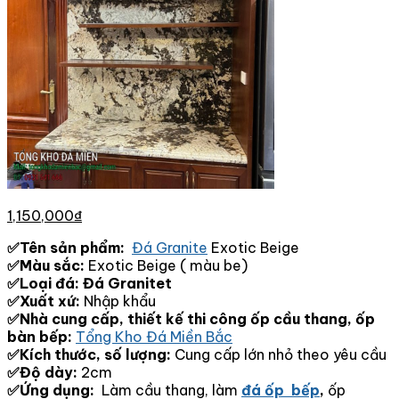
1,150,000
₫
✅Tên sản phẩm:
Đá Granite
Exotic Beige
✅Màu sắc:
Exotic Beige ( màu be)
✅Loại đá: Đá Granitet
✅Xuất xứ:
Nhập khẩu
✅Nhà cung cấp, thiết kế thi công ốp cầu thang, ốp
bàn bếp:
Tổng Kho Đá Miền Bắc
✅Kích thước, số lượng:
Cung cấp lớn nhỏ theo yêu cầu
✅Độ dày:
2cm
✅Ứng dụng:
Làm cầu thang, làm
đá ốp bếp
,
ốp