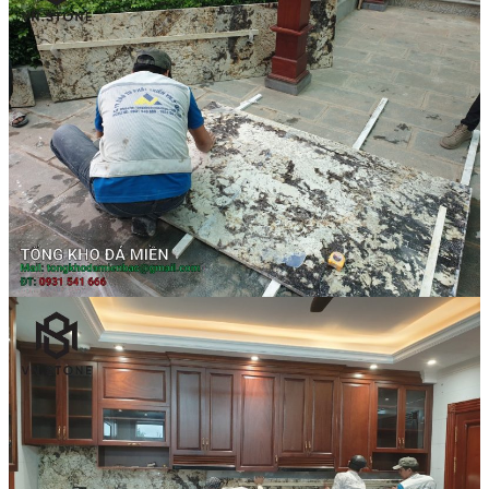
Đá Nhân Tạo
Đá Lát Nền
Đá Cầu Thang
Đá Cầu Thang
Đá Bàn Bếp
Đá Bàn Bếp
Đá Lát Nền
Đá Bàn Bếp Cao Cấp
Đá Ốp
Đá Ốp Bếp
Đá Ốp Mặt Tiền
Đá Ốp Cột
Đá Ốp Mộ
Đá Ốp Thang Máy
Đá Ốp Bàn Bếp Nhân Tạo
Đá Ốp Bếp Tự Nhiên
Tranh đá
Tranh Đá Granite Đối Xứng