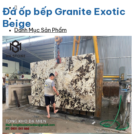
Đá ốp bếp Granite Exotic
Beige
Danh Mục Sản Phẩm
Đá Granite
Đá Granite Màu Vàng
Đá Granite Màu Xám
Đá Granite Màu Đen
Đá Granite Màu Xanh
Đá Granite Màu Nâu
Đá Granite Màu Đỏ
Đá Travertine