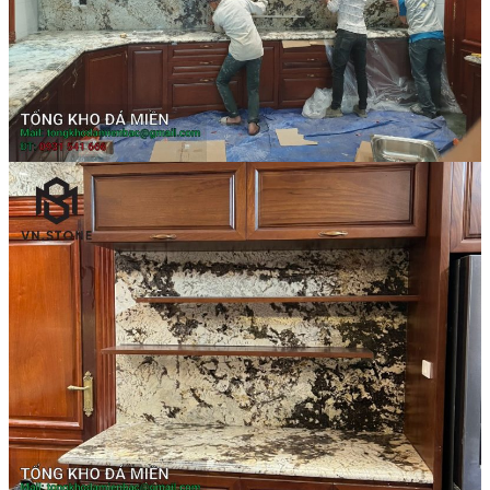
Tranh Đá Marble Đối Xứng
Tranh Đá Sơn Thủy Xuyên Sáng
Tranh Đá Thạch Anh Đối Xứng
Tranh Đá Xuyên Sáng Onyx
Vách Tivi ỐP Đá Cao Cấp
Đá Nhân Tạo
0
Giỏ hàng
Chưa có sản phẩm trong giỏ hàng.