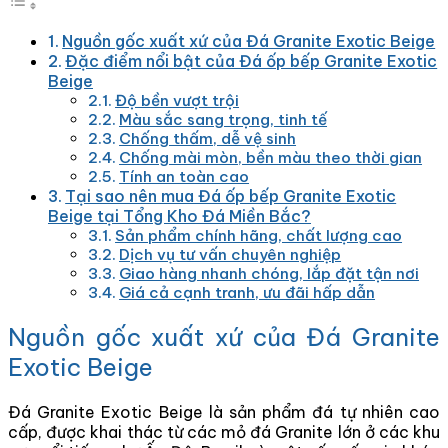
Nguồn gốc xuất xứ của Đá Granite Exotic Beige
Đặc điểm nổi bật của Đá ốp bếp Granite Exotic
Beige
Độ bền vượt trội
Màu sắc sang trọng, tinh tế
Chống thấm, dễ vệ sinh
Chống mài mòn, bền màu theo thời gian
Tính an toàn cao
Tại sao nên mua Đá ốp bếp Granite Exotic
Beige tại Tổng Kho Đá Miền Bắc?
Sản phẩm chính hãng, chất lượng cao
Dịch vụ tư vấn chuyên nghiệp
Giao hàng nhanh chóng, lắp đặt tận nơi
Giá cả cạnh tranh, ưu đãi hấp dẫn
Nguồn gốc xuất xứ của Đá Granite
Exotic Beige
Đá Granite Exotic Beige là sản phẩm đá tự nhiên cao
cấp, được khai thác từ các mỏ đá Granite lớn ở các khu