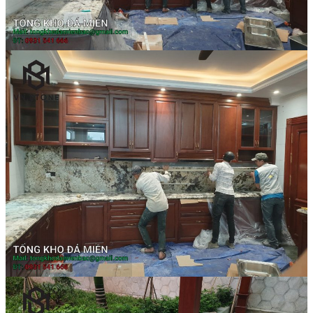
Các Loại Đá Khác
Kính Màu Ốp Bếp
Mặt Hàng nhập khẩu Container
Vách Tivi ỐP Đá Cao Cấp
Đá Mosaic
Đá Limestone
Đá Onyx
Hoa Văn Đá
Đá Ốp Mặt Tiền
Đá Quartz Alpilus
Đá Alpilus Brazil
Đá tự nhiên
Đá Thạch Anh