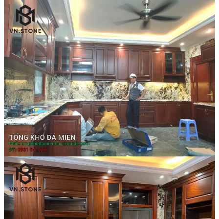
Đá Marble
Đá Marble Màu Kem
Đá Marble Màu Nâu
Đá Marble Màu Đen
Đá Marble Màu Đỏ
Đá Marble Màu Vàng
Đá Marble Màu Trắng
Đá Marble Màu Xanh
Đá Ốp
Đá Ốp Bàn Bếp Nhân Tạo​
Đá Ốp Mộ
Đá Ốp Cột
Đá Ốp Thang Máy