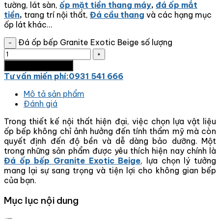
tường, lát sàn,
ốp mặt tiền thang máy
,
đá ốp mắt
tiền
,
trang trí nội thất,
Đá cầu thang
và các hạng mục
ốp lát khác…
Đá ốp bếp Granite Exotic Beige số lượng
Thêm vào giỏ hàng
Tư vấn miến phí:0931 541 666
Mô tả sản phẩm
Đánh giá
Trong thiết kế nội thất hiện đại, việc chọn lựa vật liệu
ốp bếp không chỉ ảnh hưởng đến tính thẩm mỹ mà còn
quyết định đến độ bền và dễ dàng bảo dưỡng. Một
trong những sản phẩm được yêu thích hiện nay chính là
Đá ốp bếp Granite Exotic Beige
, lựa chọn lý tưởng
mang lại sự sang trọng và tiện lợi cho không gian bếp
của bạn.
Mục lục nội dung