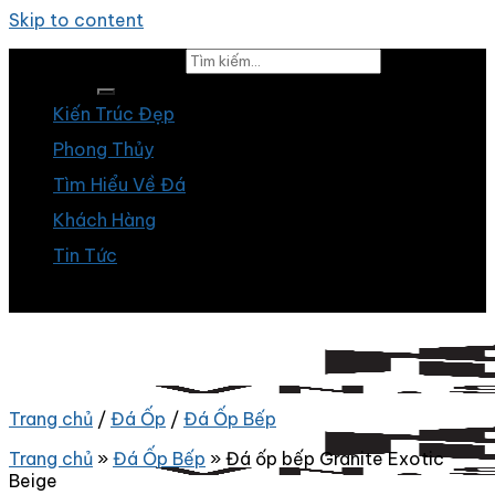
Skip to content
Tìm kiếm:
Kiến Trúc Đẹp
Phong Thủy
Tìm Hiểu Về Đá
Khách Hàng
Tin Tức
Trang chủ
/
Đá Ốp
/
Đá Ốp Bếp
Trang chủ
»
Đá Ốp Bếp
»
Đá ốp bếp Granite Exotic
Beige