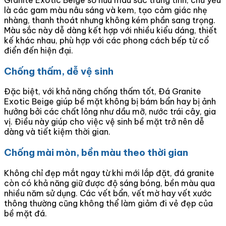
Granite Exotic Beige sở hữu màu sắc trung tính, chủ yếu
là các gam màu nâu sáng và kem, tạo cảm giác nhẹ
nhàng, thanh thoát nhưng không kém phần sang trọng.
Màu sắc này dễ dàng kết hợp với nhiều kiểu dáng, thiết
kế khác nhau, phù hợp với các phong cách bếp từ cổ
điển đến hiện đại.
Chống thấm, dễ vệ sinh
Đặc biệt, với khả năng chống thấm tốt, Đá Granite
Exotic Beige giúp bề mặt không bị bám bẩn hay bị ảnh
hưởng bởi các chất lỏng như dầu mỡ, nước trái cây, gia
vị. Điều này giúp cho việc vệ sinh bề mặt trở nên dễ
dàng và tiết kiệm thời gian.
Chống mài mòn, bền màu theo thời gian
Không chỉ đẹp mắt ngay từ khi mới lắp đặt, đá granite
còn có khả năng giữ được độ sáng bóng, bền màu qua
nhiều năm sử dụng. Các vết bẩn, vết mờ hay vết xước
thông thường cũng không thể làm giảm đi vẻ đẹp của
bề mặt đá.