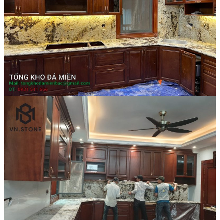
Đá Ốp Bếp
Đá Ốp Bếp Tự Nhiên
Tranh đá
Tranh Đá Marble Đối Xứng
Tranh Đá Thạch Anh Đối Xứng
Tranh Đá Sơn Thủy Xuyên Sáng
Tranh Đá Granite Đối Xứng
Tranh Đá Xuyên Sáng Onyx
Đá Nội Thất
Chậu Lavabo Đá
Mặt Bàn Lavabo Đá
Đá Bàn Bếp Cao Cấp
Đá Ốp Bếp Tự Nhiên