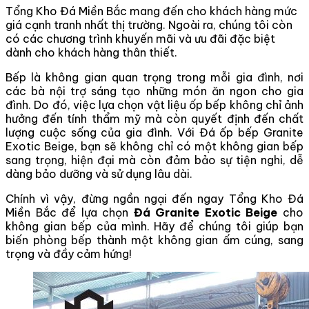
Tổng Kho Đá Miền Bắc mang đến cho khách hàng mức
giá cạnh tranh nhất thị trường. Ngoài ra, chúng tôi còn
có các chương trình khuyến mãi và ưu đãi đặc biệt
dành cho khách hàng thân thiết.
Bếp là không gian quan trọng trong mỗi gia đình, nơi
các bà nội trợ sáng tạo những món ăn ngon cho gia
đình. Do đó, việc lựa chọn vật liệu ốp bếp không chỉ ảnh
hưởng đến tính thẩm mỹ mà còn quyết định đến chất
lượng cuộc sống của gia đình. Với Đá ốp bếp Granite
Exotic Beige, bạn sẽ không chỉ có một không gian bếp
sang trọng, hiện đại mà còn đảm bảo sự tiện nghi, dễ
dàng bảo dưỡng và sử dụng lâu dài.
Chính vì vậy, đừng ngần ngại đến ngay Tổng Kho Đá
Miền Bắc để lựa chọn
Đá Granite Exotic Beige
cho
không gian bếp của mình. Hãy để chúng tôi giúp bạn
biến phòng bếp thành một không gian ấm cúng, sang
trọng và đầy cảm hứng!