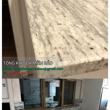
Đá Marble
Đá Marble Màu Kem
Đá Marble Màu Nâu
Đá Marble Màu Đen
Đá Marble Màu Đỏ
Đá Marble Màu Vàng
Đá Marble Màu Trắng
Đá Marble Màu Xanh
Đá Ốp
Đá Ốp Bàn Bếp Nhân Tạo​
Đá Ốp Mộ
Đá Ốp Cột
Đá Ốp Thang Máy