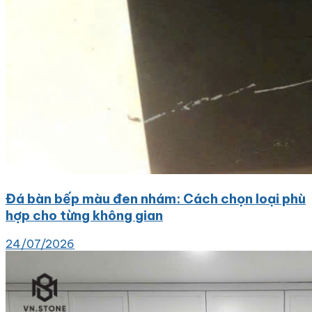
Đá bàn bếp màu đen nhám: Cách chọn loại phù
hợp cho từng không gian
24/07/2026