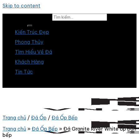
Skip to content
Tìm kiếm:
Kiến Trúc Đẹp
Phong Thủy
Tìm Hiểu Về Đá
Khách Hàng
Tin Tức
Trang chủ
/
Đá Ốp
/
Đá Ốp Bếp
Trang chủ
»
Đá Ốp Bếp
»
Đá Granite River White ốp bàn
bếp