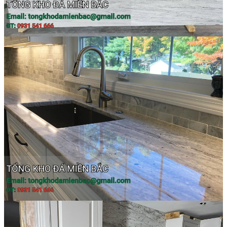
Các Loại Đá Khác
Kính Màu Ốp Bếp
Mặt Hàng nhập khẩu Container
Vách Tivi ỐP Đá Cao Cấp
Đá Mosaic
Đá Limestone
Đá Onyx
Hoa Văn Đá
Đá Ốp Mặt Tiền
Đá Quartz Alpilus
Đá Alpilus Brazil
Đá tự nhiên
Đá Thạch Anh