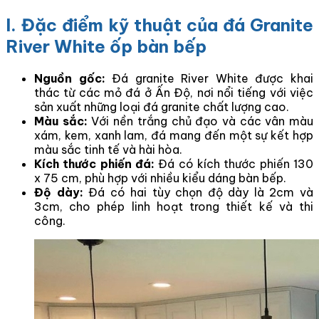
I. Đặc điểm kỹ thuật của đá Granite
River White ốp bàn bếp
Nguồn gốc:
Đá granite River White được khai
thác từ các mỏ đá ở Ấn Độ, nơi nổi tiếng với việc
sản xuất những loại đá granite chất lượng cao.
Màu sắc:
Với nền trắng chủ đạo và các vân màu
xám, kem, xanh lam, đá mang đến một sự kết hợp
màu sắc tinh tế và hài hòa.
Kích thước phiến đá:
Đá có kích thước phiến 130
x 75 cm, phù hợp với nhiều kiểu dáng bàn bếp.
Độ dày:
Đá có hai tùy chọn độ dày là 2cm và
3cm, cho phép linh hoạt trong thiết kế và thi
công.