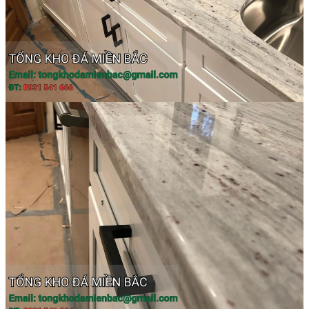
Tranh Đá Marble Đối Xứng
Tranh Đá Sơn Thủy Xuyên Sáng
Tranh Đá Thạch Anh Đối Xứng
Tranh Đá Xuyên Sáng Onyx
Vách Tivi ỐP Đá Cao Cấp
Đá Nhân Tạo
0
Giỏ hàng
Chưa có sản phẩm trong giỏ hàng.