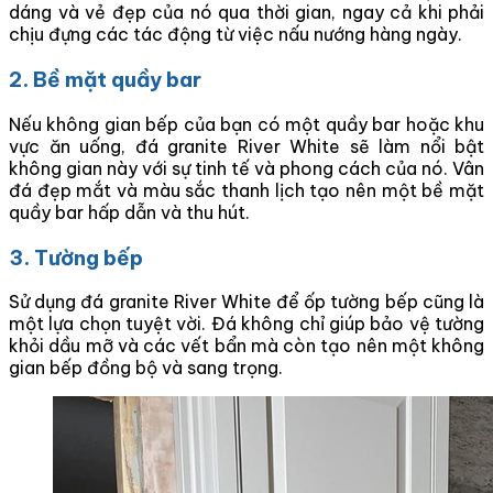
dáng và vẻ đẹp của nó qua thời gian, ngay cả khi phải
chịu đựng các tác động từ việc nấu nướng hàng ngày.
2. Bề mặt quầy bar
Nếu không gian bếp của bạn có một quầy bar hoặc khu
vực ăn uống, đá granite River White sẽ làm nổi bật
không gian này với sự tinh tế và phong cách của nó. Vân
đá đẹp mắt và màu sắc thanh lịch tạo nên một bề mặt
quầy bar hấp dẫn và thu hút.
3. Tường bếp
Sử dụng đá granite River White để ốp tường bếp cũng là
một lựa chọn tuyệt vời. Đá không chỉ giúp bảo vệ tường
khỏi dầu mỡ và các vết bẩn mà còn tạo nên một không
gian bếp đồng bộ và sang trọng.