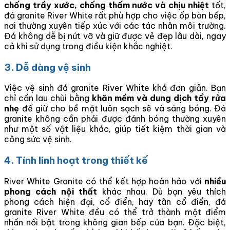
chống trầy xước, chống thấm nước và chịu nhiệt
tốt,
đá granite River White rất phù hợp cho việc ốp bàn bếp,
nơi thường xuyên tiếp xúc với các tác nhân môi trường.
Đá không dễ bị nứt vỡ và giữ được vẻ đẹp lâu dài, ngay
cả khi sử dụng trong điều kiện khắc nghiệt.
3. Dễ dàng vệ sinh
Việc vệ sinh đá granite River White khá đơn giản. Bạn
chỉ cần lau chùi bằng
khăn mềm và dung dịch tẩy rửa
nhẹ
để giữ cho bề mặt luôn sạch sẽ và sáng bóng. Đá
granite không cần phải được đánh bóng thường xuyên
như một số vật liệu khác, giúp tiết kiệm thời gian và
công sức vệ sinh.
4. Tính linh hoạt trong thiết kế
River White Granite có thể kết hợp hoàn hảo với
nhiều
phong cách nội thất
khác nhau. Dù bạn yêu thích
phong cách hiện đại, cổ điển, hay tân cổ điển, đá
granite River White đều có thể trở thành một điểm
nhấn nổi bật trong không gian bếp của bạn. Đặc biệt,