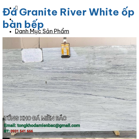
Đá Granite River White ốp
bàn bếp
Danh Mục Sản Phẩm
Đá Granite
Đá Granite Màu Vàng
Đá Granite Màu Xám
Đá Granite Màu Đen
Đá Granite Màu Xanh
Đá Granite Màu Nâu
Đá Granite Màu Đỏ
Đá Travertine