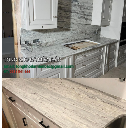
Đá Nhân Tạo
Đá Lát Nền
Đá Cầu Thang
Đá Cầu Thang
Đá Bàn Bếp
Đá Bàn Bếp
Đá Lát Nền
Đá Bàn Bếp Cao Cấp
Đá Ốp
Đá Ốp Bếp
Đá Ốp Mặt Tiền
Đá Ốp Cột
Đá Ốp Mộ
Đá Ốp Thang Máy
Đá Ốp Bàn Bếp Nhân Tạo
Đá Ốp Bếp Tự Nhiên
Tranh đá
Tranh Đá Granite Đối Xứng