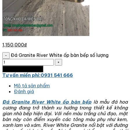
1,150,000
₫
Đá Granite River White ốp bàn bếp số lượng
Thêm vào giỏ hàng
Tư vấn miến phí:0931 541 666
Mô tả sản phẩm
Đánh giá
Đá Granite River White ốp bàn bếp
là mẫu đá hoa
cương đang trở thành xu hướng trong thiết kế không
gian nhà bếp hiện đại. Với nền màu trắng chủ đạo, mặt
bàn này còn điểm xuyến các tông màu phụ như kem,
xanh lam và xám. River White Granite nổi bật với đường