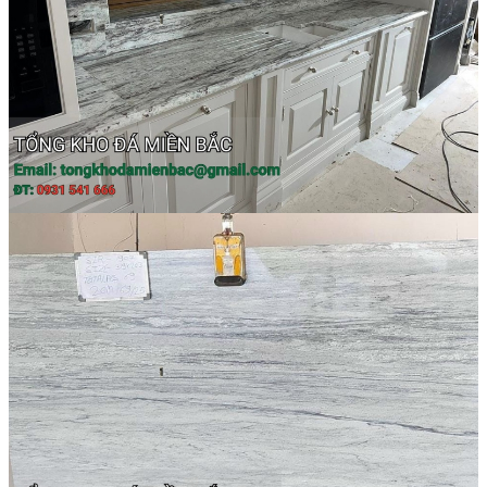
Đá Ốp Bếp
Đá Ốp Bếp Tự Nhiên
Tranh đá
Tranh Đá Marble Đối Xứng
Tranh Đá Thạch Anh Đối Xứng
Tranh Đá Sơn Thủy Xuyên Sáng
Tranh Đá Granite Đối Xứng
Tranh Đá Xuyên Sáng Onyx
Đá Nội Thất
Chậu Lavabo Đá
Mặt Bàn Lavabo Đá
Đá Bàn Bếp Cao Cấp
Đá Ốp Bếp Tự Nhiên