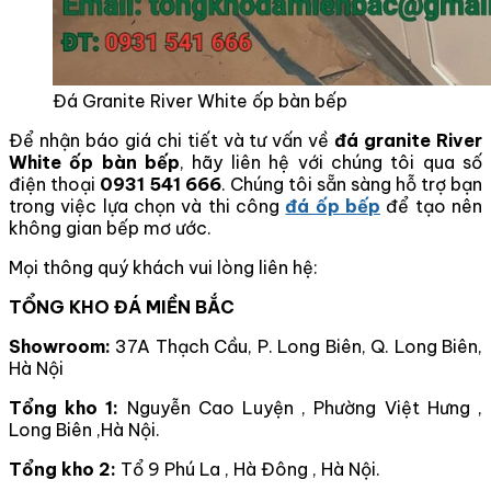
Đá Granite River White ốp bàn bếp
Để nhận báo giá chi tiết và tư vấn về
đá granite River
White ốp bàn bếp
, hãy liên hệ với chúng tôi qua số
điện thoại
0931 541 666
. Chúng tôi sẵn sàng hỗ trợ bạn
trong việc lựa chọn và thi công
đá ốp bếp
để tạo nên
không gian bếp mơ ước.
Mọi thông quý khách vui lòng liên hệ:
TỔNG KHO ĐÁ MIỀN BẮC
Showroom:
37A Thạch Cầu, P. Long Biên, Q. Long Biên,
Hà Nội
Tổng kho 1:
Nguyễn Cao Luyện , Phường Việt Hưng ,
Long Biên ,Hà Nội.
Tổng kho 2:
Tổ 9 Phú La , Hà Đông , Hà Nội.