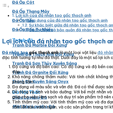
Đá Ốp Cột
Đá Ốp Thang Máy
Lợi ích của đá nhân tạo gốc thạch anh
Đá Ốp Bếp
Ứng dụng của đá nhân tạo gốc thạch anh
Sự khác biệt giữa đá nhân tạo gốc thạch an
Đá Ốp Bếp Tự Nhiên
Cách chọn và bảo quản đá nhân tạo gốc t
Tranh đá
Lợi ích của đá nhân tạo gốc thạch a
Tranh Đá Marble Đối Xứng
Đá nhân tạo
gốc thạch anh
là một loại vật liệu
đá nhân
Tranh Đá Thạch Anh Đối Xứng
đặc tính tương tự như đá thật. Dưới đây là một số lợi ích 
Tranh Đá Sơn Thủy Xuyên Sáng
Độ cứng và độ bền cao: Có độ cứng và độ bền cao 
đập.
Tranh Đá Granite Đối Xứng
Khả năng chống thấm nước: Với tính chất không 
Tranh Đá Xuyên Sáng Onyx
phòng tắm.
Đa dạng về màu sắc và vân đá: Đá có thể được sản x
Đá Nội Thất
Dễ dàng vệ sinh và bảo dưỡng: Với bề mặt nhẵn và
giúp cho việc làm sạch và duy trì sản phẩm trở nên
Chậu Lavabo Đá
Tính thẩm mỹ cao: Với tính thẩm mỹ cao và đa dạn
Mặt Bàn Lavabo Đá
tấm lát sàn, vách ngăn, và các sản phẩm trang trí k