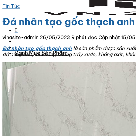
Tin Tức
Đá nhân tạo gốc thạch anh 
vinasite-admin
26/05/2023
9 phút đọc
Cập nhật 15/0
Đá nhân tạo gốc thạch anh
là sản phẩm được sản xuất
Danh Mục Sản Phẩm
độ cứng cao, khả năng chống trầy xước, kháng axit, không
Đá Granite
Đá Granite Màu Vàng
Đá Granite Màu Xám
Đá Granite Màu Đen
Đá Granite Màu Xanh
Đá Granite Màu Nâu