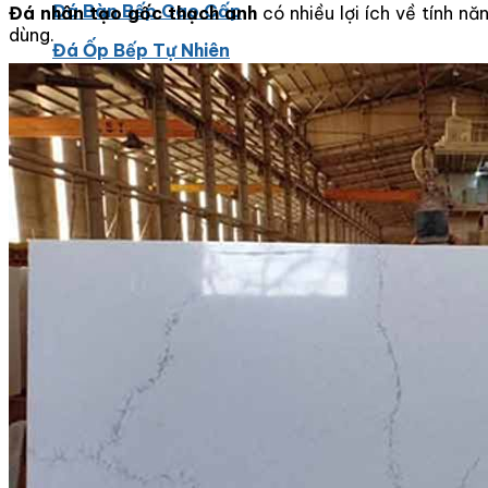
Đá Bàn Bếp Cao Cấp
Đá nhân tạo gốc thạch anh
có nhiều lợi ích về tính 
dùng.
Đá Ốp Bếp Tự Nhiên
Các Loại Đá Khác
Kính Màu Ốp Bếp
Mặt Hàng nhập khẩu Container
Vách Tivi ỐP Đá Cao Cấp
Đá Mosaic
Đá Limestone
Đá Onyx
Hoa Văn Đá
Đá Ốp Mặt Tiền
Đá Quartz Alpilus
Đá Alpilus Brazil