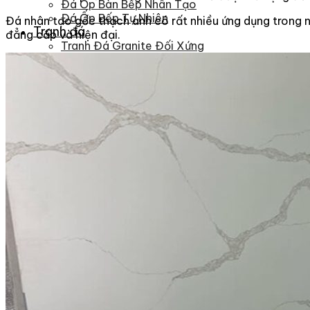
Đá Ốp Bàn Bếp Nhân Tạo
Đá Ốp Bếp Tự Nhiên
Đá nhân tạo gốc thạch anh có rất nhiều ứng dụng trong nh
Tranh đá
đẳng cấp và hiện đại.
Tranh Đá Granite Đối Xứng
Tranh Đá Marble Đối Xứng
Tranh Đá Sơn Thủy Xuyên Sáng
Tranh Đá Thạch Anh Đối Xứng
Tranh Đá Xuyên Sáng Onyx
Vách Tivi ỐP Đá Cao Cấp
Đá Nhân Tạo
0
Giỏ hàng
Chưa có sản phẩm trong giỏ hàng.