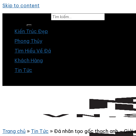
Skip to content
Tìm kiếm:
Kiến Trúc Đẹp
Phong Thủy
Tìm Hiểu Về Đá
Khách Hàng
Tin Tức
Trang chủ
»
Tin Tức
»
Đá nhân tạo gốc thạch anh – Giải 