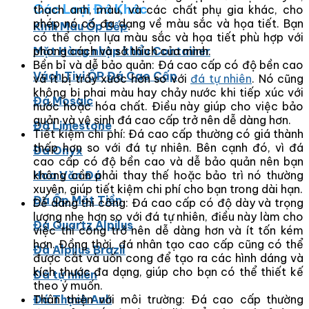
Các Loại Đá Khác
thạch anh, màu, và các chất phụ gia khác, cho
phép nó có đa dạng về màu sắc và họa tiết. Bạn
Kính Màu Ốp Bếp
có thể chọn lựa màu sắc và họa tiết phù hợp với
phong cách và sở thích của mình.
Mặt Hàng nhập khẩu Container
Bền bỉ và dễ bảo quản: Đá cao cấp có độ bền cao
Vách Tivi ỐP Đá Cao Cấp
và ít bị trầy xước hơn so với
đá tự nhiên
. Nó cũng
không bị phai màu hay chảy nước khi tiếp xúc với
Đá Mosaic
nước hoặc hóa chất. Điều này giúp cho việc bảo
quản và vệ sinh đá cao cấp trở nên dễ dàng hơn.
Đá Limestone
Tiết kiệm chi phí: Đá cao cấp thường có giá thành
thấp hơn so với đá tự nhiên. Bên cạnh đó, vì đá
Đá Onyx
cao cấp có độ bền cao và dễ bảo quản nên bạn
không cần phải thay thế hoặc bảo trì nó thường
Hoa Văn Đá
xuyên, giúp tiết kiệm chi phí cho bạn trong dài hạn.
Đá Ốp Mặt Tiền
Dễ dàng thi công: Đá cao cấp có độ dày và trọng
lượng nhẹ hơn so với đá tự nhiên, điều này làm cho
Đá Quartz Alpilus
việc thi công trở nên dễ dàng hơn và ít tốn kém
hơn. Đồng thời, đá nhân tạo cao cấp cũng có thể
Đá Alpilus Brazil
được cắt và uốn cong để tạo ra các hình dáng và
kích thước đa dạng, giúp cho bạn có thể thiết kế
Đá tự nhiên
theo ý muốn.
Thân thiện với môi trường: Đá cao cấp thường
Đá Thạch Anh