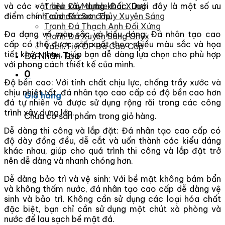
và các vật liệu xây dựng khác. Dưới đây là một số ưu
Tranh Đá Marble Đối Xứng
điểm chính của đá cao cấp:
Tranh Đá Sơn Thủy Xuyên Sáng
Tranh Đá Thạch Anh Đối Xứng
Đa dạng về màu sắc và kiểu dáng: Đá nhân tạo cao
Tranh Đá Xuyên Sáng Onyx
cấp có thể được sản xuất theo nhiều màu sắc và họa
Vách Tivi ỐP Đá Cao Cấp
tiết khác nhau, giúp bạn dễ dàng lựa chọn cho phù hợp
Đá Nhân Tạo
với phong cách thiết kế của mình.
0
Độ bền cao: Với tính chất chịu lực, chống trầy xước và
chịu nhiệt tốt, đá nhân tạo cao cấp có độ bền cao hơn
Giỏ hàng
đá tự nhiên và được sử dụng rộng rãi trong các công
trình xây dựng lớn.
Chưa có sản phẩm trong giỏ hàng.
Dễ dàng thi công và lắp đặt: Đá nhân tạo cao cấp có
độ dày đồng đều, dễ cắt và uốn thành các kiểu dáng
khác nhau, giúp cho quá trình thi công và lắp đặt trở
nên dễ dàng và nhanh chóng hơn.
Dễ dàng bảo trì và vệ sinh: Với bề mặt không bám bẩn
và không thấm nước, đá nhân tạo cao cấp dễ dàng vệ
sinh và bảo trì. Không cần sử dụng các loại hóa chất
đặc biệt, bạn chỉ cần sử dụng một chút xà phòng và
nước để lau sạch bề mặt đá.