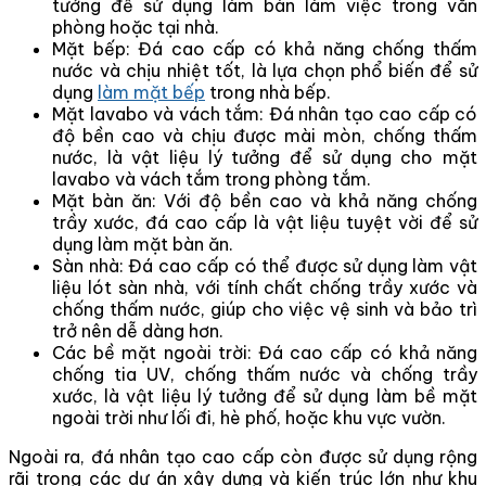
tưởng để sử dụng làm bàn làm việc trong văn
phòng hoặc tại nhà.
Mặt bếp: Đá cao cấp có khả năng chống thấm
nước và chịu nhiệt tốt, là lựa chọn phổ biến để sử
dụng
làm mặt bếp
trong nhà bếp.
Mặt lavabo và vách tắm: Đá nhân tạo cao cấp có
độ bền cao và chịu được mài mòn, chống thấm
nước, là vật liệu lý tưởng để sử dụng cho mặt
lavabo và vách tắm trong phòng tắm.
Mặt bàn ăn: Với độ bền cao và khả năng chống
trầy xước, đá cao cấp là vật liệu tuyệt vời để sử
dụng làm mặt bàn ăn.
Sàn nhà: Đá cao cấp có thể được sử dụng làm vật
liệu lót sàn nhà, với tính chất chống trầy xước và
chống thấm nước, giúp cho việc vệ sinh và bảo trì
trở nên dễ dàng hơn.
Các bề mặt ngoài trời: Đá cao cấp có khả năng
chống tia UV, chống thấm nước và chống trầy
xước, là vật liệu lý tưởng để sử dụng làm bề mặt
ngoài trời như lối đi, hè phố, hoặc khu vực vườn.
Ngoài ra, đá nhân tạo cao cấp còn được sử dụng rộng
rãi trong các dự án xây dựng và kiến trúc lớn như khu