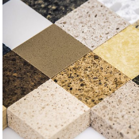
Đá Marble
Đá Marble Màu Kem
Đá Marble Màu Nâu
Đá Marble Màu Đen
Đá Marble Màu Đỏ
Đá Marble Màu Vàng
Đá Marble Màu Trắng
Đá Marble Màu Xanh
Đá Ốp
Đá Ốp Bàn Bếp Nhân Tạo​
Đá Ốp Mộ
Đá Ốp Cột
Đá Ốp Thang Máy