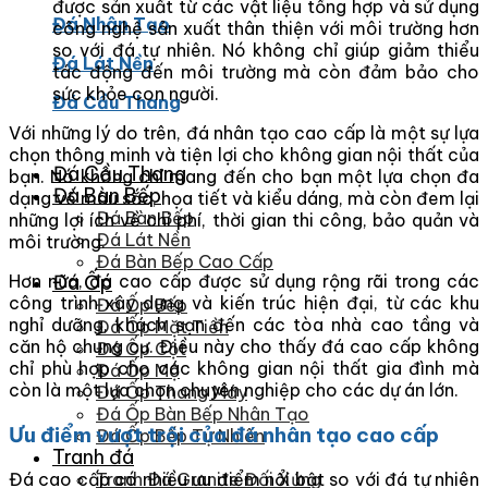
được sản xuất từ các vật liệu tổng hợp và sử dụng
Đá Nhân Tạo
công nghệ sản xuất thân thiện với môi trường hơn
so với đá tự nhiên. Nó không chỉ giúp giảm thiểu
Đá Lát Nền
tác động đến môi trường mà còn đảm bảo cho
sức khỏe con người.
Đá Cầu Thang
Với những lý do trên, đá nhân tạo cao cấp là một sự lựa
chọn thông minh và tiện lợi cho không gian nội thất của
Đá Cầu Thang
bạn. Nó không chỉ mang đến cho bạn một lựa chọn đa
Đá Bàn Bếp
dạng về màu sắc, họa tiết và kiểu dáng, mà còn đem lại
Đá Bàn Bếp
những lợi ích về chi phí, thời gian thi công, bảo quản và
Đá Lát Nền
môi trường.
Đá Bàn Bếp Cao Cấp
Hơn nữa, đá cao cấp được sử dụng rộng rãi trong các
Đá Ốp
công trình xây dựng và kiến trúc hiện đại, từ các khu
Đá Ốp Bếp
nghỉ dưỡng, khách sạn đến các tòa nhà cao tầng và
Đá Ốp Mặt Tiền
căn hộ chung cư. Điều này cho thấy đá cao cấp không
Đá Ốp Cột
chỉ phù hợp cho các không gian nội thất gia đình mà
Đá Ốp Mộ
còn là một lựa chọn chuyên nghiệp cho các dự án lớn.
Đá Ốp Thang Máy
Đá Ốp Bàn Bếp Nhân Tạo
Ưu điểm vượt trội của đá nhân tạo cao cấp
Đá Ốp Bếp Tự Nhiên
Tranh đá
Đá cao cấp có nhiều ưu điểm nổi bật so với đá tự nhiên
Tranh Đá Granite Đối Xứng