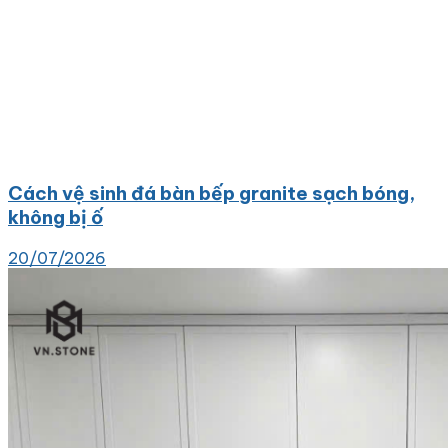
Cách vệ sinh đá bàn bếp granite sạch bóng,
không bị ố
20/07/2026