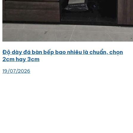
Độ dày đá bàn bếp bao nhiêu là chuẩn, chọn
2cm hay 3cm
19/07/2026