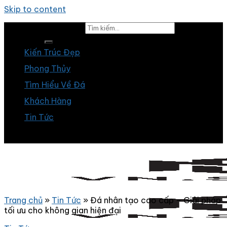
Skip to content
Tìm kiếm:
Kiến Trúc Đẹp
Phong Thủy
Tìm Hiểu Về Đá
Khách Hàng
Tin Tức
Trang chủ
»
Tin Tức
»
Đá nhân tạo cao cấp – Giải pháp
tối ưu cho không gian hiện đại