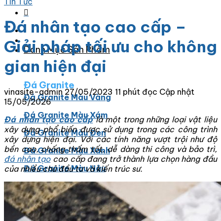
Tin Tức
Đá nhân tạo cao cấp –
Giải pháp tối ưu cho không
Danh Mục Sản Phẩm
gian hiện đại
Đá Granite
vinasite-admin
27/05/2023
11 phút đọc
Cập nhật
Đá Granite Màu Vàng
15/05/2026
Đá Granite Màu Xám
Đá nhân tạo cao cấp
là một trong những loại vật liệu
xây dựng phổ biến được sử dụng trong các công trình
Đá Granite Màu Đen
xây dựng hiện đại. Với các tính năng vượt trội như độ
bền cao, chống thấm tốt, dễ dàng thi công và bảo trì,
Đá Granite Màu Xanh
đá nhân tạo
cao cấp đang trở thành lựa chọn hàng đầu
Đá Granite Màu Nâu
của nhiều chủ đầu tư và kiến trúc sư.
Đá Granite Màu Đỏ
Đá Travertine