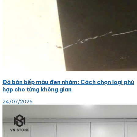
Đá bàn bếp màu đen nhám: Cách chọn loại phù
hợp cho từng không gian
24/07/2026