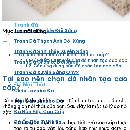
Đá Ốp Bếp
Đá Ốp Bếp Tự Nhiên
Tranh đá
Mục lục nội dung
Tranh Đá Marble Đối Xứng
Tranh Đá Thạch Anh Đối Xứng
Tranh Đá Sơn Thủy Xuyên Sáng
Tại sao nên chọn đá nhân tạo cao cấp?
Ưu điểm vượt trội của đá nhân tạo cao cấp
Tranh Đá Granite Đối Xứng
Các ứng dụng của đá nhân tạo cao cấp
Tranh Đá Xuyên Sáng Onyx
Tại sao nên chọn đá nhân tạo cao
Đá Nội Thất
cấp?
Chậu Lavabo Đá
Có nhiều lý do để lựa chọn đá nhân tạo cao cấp cho
Mặt Bàn Lavabo Đá
không gian nội thất của bạn. Sau đây là một số lý do nổi
Đá Bàn Bếp Cao Cấp
bật:
Đá Ốp Bếp Tự Nhiên
Đa dạng về màu sắc và họa tiết: Đá cao cấp được
tạo ra từ các vật liệu tổng hợp như nhựa acrylic,