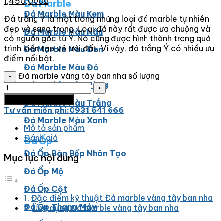
1,450,000
₫
Đá Marble
Đá Marble Màu Kem
Đá trắng Ý là một trong những loại đá marble tự nhiên
đẹp và sang trọng. Loại đá này rất được ưa chuộng và
Đá Marble Màu Nâu
có nguồn gốc từ Ý. Nó cũng được hình thành trong quá
trình kiến tạo vỏ trái đất. Vì vậy, đá trắng Ý có nhiều ưu
Đá Marble Màu Đen
điểm nổi bật.
Đá Marble Màu Đỏ
Đá marble vàng tây ban nha số lượng
Đá Marble Màu Vàng
Thêm vào giỏ hàng
Đá Marble Màu Trắng
Tư vấn miến phí:0931 541 666
Đá Marble Màu Xanh
Mô tả sản phẩm
Đánh giá
Đá Ốp
Đá Ốp Bàn Bếp Nhân Tạo​
Mục lục nội dung
Đá Ốp Mộ
Đá Ốp Cột
Đặc điểm kỹ thuật Đá marble vàng tây ban nha
Đá Ốp Thang Máy
Ứng dụng Đá marble vàng tây ban nha