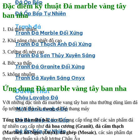
Đá Ốp Bếp
Đặc điểm kỹ thuật Đá marble vàng tây
Đá Ốp Bếp Tự Nhiên
ban nha
Tranh đá
1. Đá thiên nhiên
Tranh Đá Marble Đối Xứng
2. Khả năng chịu nhiệt độ cao
Tranh Đá Thạch Anh Đối Xứng
3. Cường độ nén cao
Tranh Đá Sơn Thủy Xuyên Sáng
4. Bức xạ thấp
Tranh Đá Granite Đối Xứng
5. không nhuộm
Tranh Đá Xuyên Sáng Onyx
Ứng dụng Đá marble vàng tây ban nha
Đá Nội Thất
Chậu Lavabo Đá
Với những đặc tính đá marble vang tây ban nha thường dùng làm đá
Mặt Bàn Lavabo Đá
ốp tường, đá ốp cầu thang, đá ốp thang máy
Đá Bàn Bếp Cao Cấp
Tổng kho đá miền bắc
là nhà cung cấp tổng thể các sản phẩm đá
tự nhiên cao cấp như
đá hoa cương (Granit)
,
đá cẩm thạch
Đá Ốp Bếp Tự Nhiên
(Marble)
,
đá Ngọc (Onyx)
,
đá ghép (Mosaic)
, các sản phẩm đạt
theo tiêu chuẩn và chất lượng Châu Âu