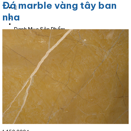
Đá marble vàng tây ban
nha
Danh Mục Sản Phẩm
Đá Granite
Đá Granite Màu Vàng
Đá Granite Màu Xám
Đá Granite Màu Đen
Đá Granite Màu Xanh
Đá Granite Màu Nâu
Đá Granite Màu Đỏ
Đá Travertine