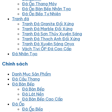
Đá Ốp Thang Máy
Đá Ốp Bàn Bếp Nhân Tạo
Đá Ốp Bếp Tự Nhiên
Tranh đá
Tranh Đá Granite Đối Xứng
Tranh Đá Marble Đối Xứng
Tranh Đá Sơn Thủy Xuyên Sáng
Tranh Đá Thạch Anh Đối Xứng
Tranh Đá Xuyên Sáng Onyx
Vách Tivi ỐP Đá Cao Cấp
Đá Nhân Tạo
Chính sách
Danh Mục Sản Phẩm
Đá Cầu Thang
Đá Bàn Bếp
Đá Bàn Bếp
Đá Lát Nền
Đá Bàn Bếp Cao Cấp
Đá Ốp
Đá Ốp Bếp