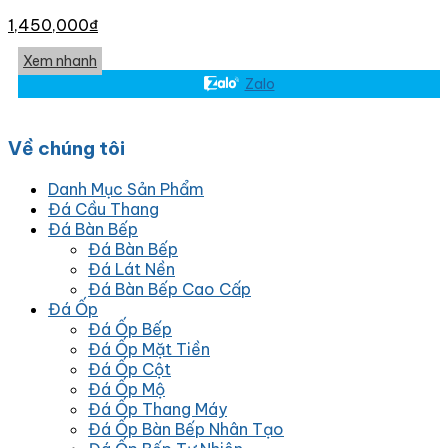
1,450,000
₫
Xem nhanh
Zalo
Về chúng tôi
Danh Mục Sản Phẩm
Đá Cầu Thang
Đá Bàn Bếp
Đá Bàn Bếp
Đá Lát Nền
Đá Bàn Bếp Cao Cấp
Đá Ốp
Đá Ốp Bếp
Đá Ốp Mặt Tiền
Đá Ốp Cột
Đá Ốp Mộ
Đá Ốp Thang Máy
Đá Ốp Bàn Bếp Nhân Tạo