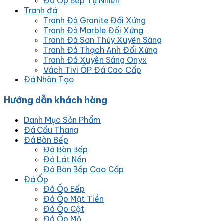
Đá Ốp Bếp Tự Nhiên
Tranh đá
Tranh Đá Granite Đối Xứng
Tranh Đá Marble Đối Xứng
Tranh Đá Sơn Thủy Xuyên Sáng
Tranh Đá Thạch Anh Đối Xứng
Tranh Đá Xuyên Sáng Onyx
Vách Tivi ỐP Đá Cao Cấp
Đá Nhân Tạo
Hướng dẫn khách hàng
Danh Mục Sản Phẩm
Đá Cầu Thang
Đá Bàn Bếp
Đá Bàn Bếp
Đá Lát Nền
Đá Bàn Bếp Cao Cấp
Đá Ốp
Đá Ốp Bếp
Đá Ốp Mặt Tiền
Đá Ốp Cột
Đá Ốp Mộ