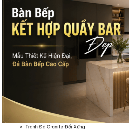
Đá Nhân Tạo
Đá Lát Nền
Đá Cầu Thang
Đá Cầu Thang
Đá Bàn Bếp
Đá Bàn Bếp
Đá Lát Nền
Đá Bàn Bếp Cao Cấp
Đá Ốp
Đá Ốp Bếp
Đá Ốp Mặt Tiền
Đá Ốp Cột
Đá Ốp Mộ
Đá Ốp Thang Máy
Đá Ốp Bàn Bếp Nhân Tạo
Đá Ốp Bếp Tự Nhiên
Tranh đá
Tranh Đá Granite Đối Xứng