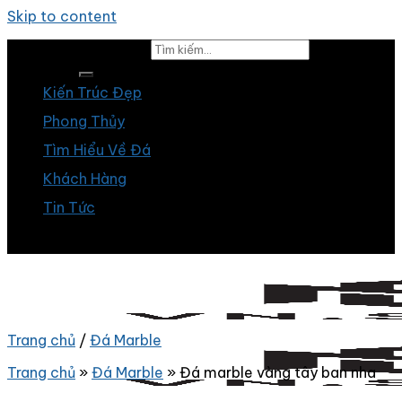
Skip to content
Tìm kiếm:
Kiến Trúc Đẹp
Phong Thủy
Tìm Hiểu Về Đá
Khách Hàng
Tin Tức
Trang chủ
/
Đá Marble
Trang chủ
»
Đá Marble
»
Đá marble vàng tây ban nha