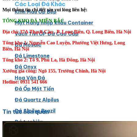
Các Loại Đá Khác
Mọi thông tin chi tiết xin vui lòng liên hệ:
Kính Màu Ốp Bếp
TỔNG KHO ĐÁ MIỀN BẮC
Mặt Hàng nhập khẩu Container
Địa chỉ: 37A Thạch Cầu , P. Long Biên, Q. Long Biên, Hà Nội
Vách Tivi ỐP Đá Cao Cấp
Tổng kho 1: Nguyễn Cao Luyện, Phường Việt Hưng, Long
Đá Mosaic
Biên, Hà Nội
Đá Limestone
Tổng kho 2: Tổ 9, Phú La, Hà Đông, Hà Nội
Đá Onyx
Xưởng gia công: Ngõ 155, Trường Chinh, Hà Nội
Hoa Văn Đá
Hotline: 0931 541 666
Đá Ốp Mặt Tiền
Đá Quartz Alpilus
Đá Alpilus Brazil
Tin tức liên quan
Đá tự nhiên
Đá Thạch Anh