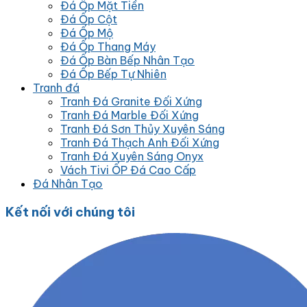
Đá Ốp Mặt Tiền
Đá Ốp Cột
Đá Ốp Mộ
Đá Ốp Thang Máy
Đá Ốp Bàn Bếp Nhân Tạo
Đá Ốp Bếp Tự Nhiên
Tranh đá
Tranh Đá Granite Đối Xứng
Tranh Đá Marble Đối Xứng
Tranh Đá Sơn Thủy Xuyên Sáng
Tranh Đá Thạch Anh Đối Xứng
Tranh Đá Xuyên Sáng Onyx
Vách Tivi ỐP Đá Cao Cấp
Đá Nhân Tạo
Kết nối với chúng tôi