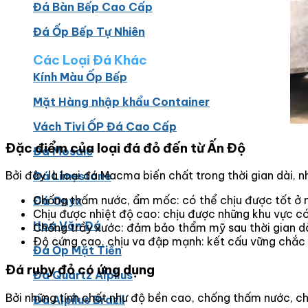
Đá Bàn Bếp Cao Cấp
Đá Ốp Bếp Tự Nhiên
Các Loại Đá Khác
Kính Màu Ốp Bếp
Mặt Hàng nhập khẩu Container
Vách Tivi ỐP Đá Cao Cấp
Đặc điểm của loại đá đỏ đến từ Ấn Độ
Đá Mosaic
Bởi đây là loại đá Macma biến chất trong thời gian dài, 
Đá Limestone
Chống thấm nước, ẩm mốc: có thể chịu được tốt ở m
Đá Onyx
Chịu được nhiệt độ cao: chịu được những khu vực có
Hoa Văn Đá
Chống trầy xước: đảm bảo thẩm mỹ sau thời gian dài
Độ cứng cao, chịu va đập mạnh: kết cấu vững chắc 
Đá Ốp Mặt Tiền
Đá ruby đỏ có ứng dụng
Đá Quartz Alpilus
Bởi những tính chất như độ bền cao, chống thấm nước, chị
Đá Alpilus Brazil