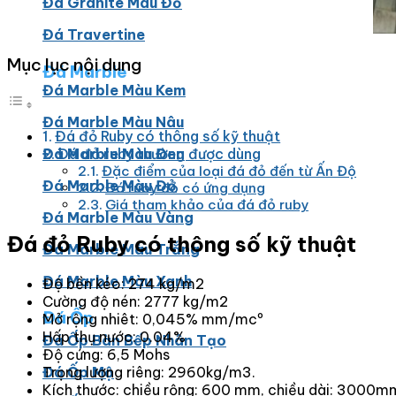
Đá Granite Màu Đỏ
Đá Travertine
Mục lục nội dung
Đá Marble
Đá Marble Màu Kem
Đá Marble Màu Nâu
Đá đỏ Ruby có thông số kỹ thuật
Đá Marble Màu Đen
Đá đỏ ruby thường được dùng
Đặc điểm của loại đá đỏ đến từ Ấn Độ
Đá Marble Màu Đỏ
Đá ruby đỏ có ứng dụng
Giá tham khảo của đá đỏ ruby
Đá Marble Màu Vàng
Đá đỏ Ruby có thông số kỹ thuật
Đá Marble Màu Trắng
Đá Marble Màu Xanh
Độ bền kéo: 274 kg/m2
Cường độ nén: 2777 kg/m2
Đá Ốp
Mở rộng nhiêt: 0,045% mm/mcº
Hấp thụ nước: 0.04%
Đá Ốp Bàn Bếp Nhân Tạo​
Độ cứng: 6,5 Mohs
Đá Ốp Mộ
Trọng lượng riêng: 2960kg/m3.
Kích thước: chiều rộng: 600 mm, chiều dài: 3000m