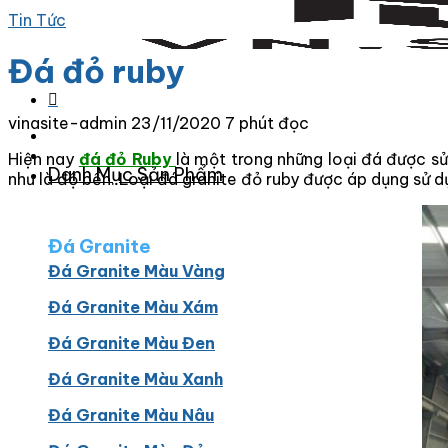
Tin Tức
Đá đỏ ruby
vinasite-admin
23/11/2020
7 phút đọc
Hiện nay
đ
á đỏ Ruby
là một trong những loại đá được 
Danh Mục Sản Phẩm
như là độ bền. Loại đá granite đỏ ruby được áp dụng sử 
Đá Granite
Đá Granite Màu Vàng
Đá Granite Màu Xám
Đá Granite Màu Đen
Đá Granite Màu Xanh
Đá Granite Màu Nâu