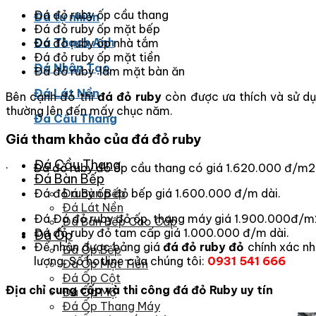
Đá đỏ ruby ốp cầu thang
Đá tự nhiên
Đá đỏ ruby ốp mặt bếp
Đá Thạch Anh
Đá đỏ ruby ốp nhà tắm
Đá đỏ ruby ốp mặt tiền
Đá Nhân Tạo
Đá đỏ ruby làm mặt bàn ăn
Đá Lát Nền
Bên cạnh đó thì
đ
á đỏ ruby
còn được ưa thích và sử dụn
thường lên đến mấy chục năm.
Đá Cầu Thang
Giá tham khảo của đá đỏ ruby
Đá Cầu Thang
· Đá đỏ ruby đỏ ốp cầu thang có giá 1.620.000 đ/m2
Đá Bàn Bếp
Đá đỏ ruby ốp đỏ bếp giá 1.600.000 đ/m dài.
Đá Bàn Bếp
Đá Lát Nền
Đá Đá đỏ ruby đỏ ốp thang máy giá 1.900.000đ/m
Đá Bàn Bếp Cao Cấp
Đá đỏ ruby đỏ tam cấp giá 1.000.000 đ/m dài.
Đá Ốp
Để nhận được bảng giá
đ
á đỏ ruby
đỏ
chính xác nhấ
Đá Ốp Bếp
lượng. Số hotline của chúng tôi:
0931 541 666
Đá Ốp Mặt Tiền
Đá Ốp Cột
Địa chỉ cung cấp và thi công đá đỏ Ruby uy tín
Đá Ốp Mộ
Đá Ốp Thang Máy