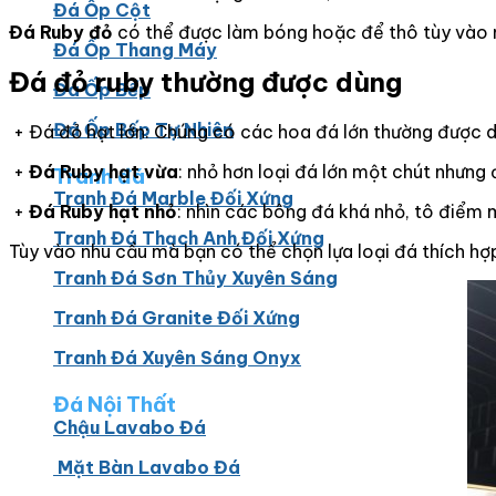
Đá Ốp Cột
Đá Ruby
đỏ
có thể được làm bóng hoặc để thô tùy vào 
Đá Ốp Thang Máy
Đá đỏ ruby thường được dùng
Đá Ốp Bếp
Đá Ốp Bếp Tự Nhiên
+ Đá đỏ hạt lớn: Chúng có các hoa đá lớn thường được dù
+
Đá Ruby
hạt vừa
: nhỏ hơn loại đá lớn một chút nhưng
Tranh đá
Tranh Đá Marble Đối Xứng
+
Đá Ruby
hạt nhỏ
: nhìn các bông đá khá nhỏ, tô điểm 
Tranh Đá Thạch Anh Đối Xứng
Tùy vào nhu cầu mà bạn có thể chọn lựa loại đá thích hợ
Tranh Đá Sơn Thủy Xuyên Sáng
Tranh Đá Granite Đối Xứng
Tranh Đá Xuyên Sáng Onyx
Đá Nội Thất
Chậu Lavabo Đá
Mặt Bàn Lavabo Đá