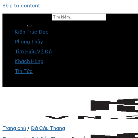
Skip to content
Tìm kiếm:
Kiến Trúc Đẹp
Phong Thủy
Tìm Hiểu Về Đá
Khách Hàng
Tin Tức
Trang chủ
/
Đá Cầu Thang