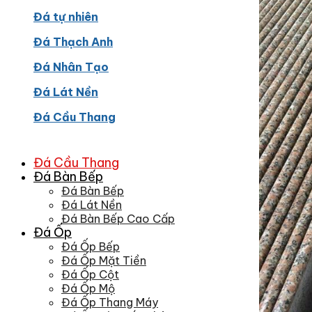
Đá tự nhiên
Đá Thạch Anh
Đá Nhân Tạo
Đá Lát Nền
Đá Cầu Thang
Đá Cầu Thang
Đá Bàn Bếp
Đá Bàn Bếp
Đá Lát Nền
Đá Bàn Bếp Cao Cấp
Đá Ốp
Đá Ốp Bếp
Đá Ốp Mặt Tiền
Đá Ốp Cột
Đá Ốp Mộ
Đá Ốp Thang Máy