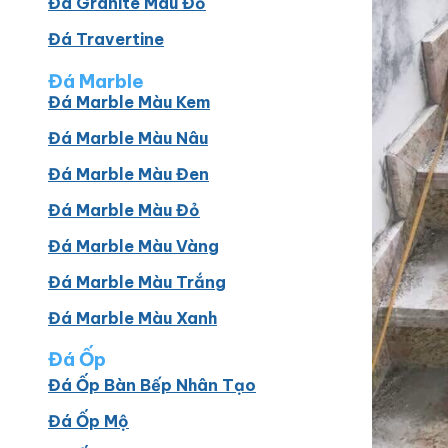
Đá Granite Màu Đỏ
Đá Travertine
Đá Marble
Đá Marble Màu Kem
Đá Marble Màu Nâu
Đá Marble Màu Đen
Đá Marble Màu Đỏ
Đá Marble Màu Vàng
Đá Marble Màu Trắng
Đá Marble Màu Xanh
Đá Ốp
Đá Ốp Bàn Bếp Nhân Tạo​
Đá Ốp Mộ