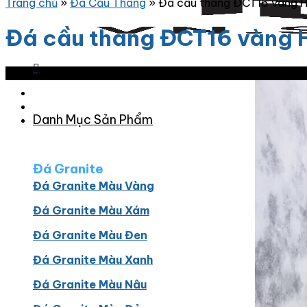
Trang chủ
»
Đá Cầu Thang
»
Đá cầu thang ĐCT16 vàng Ho
Đá cầu thang ĐCT16 vàng H
Giảm giá!
Danh Mục Sản Phẩm
Đá Granite
Đá Granite Màu Vàng
Đá Granite Màu Xám
Đá Granite Màu Đen
Đá Granite Màu Xanh
Đá Granite Màu Nâu