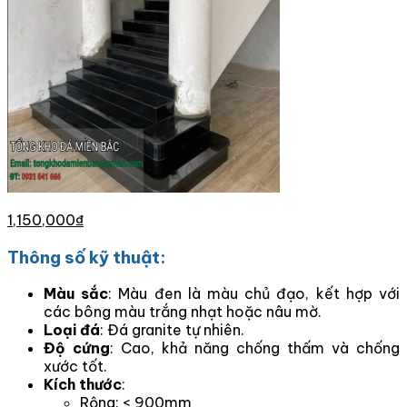
1,150,000
₫
Thông số kỹ thuật:
Màu sắc
: Màu đen là màu chủ đạo, kết hợp với
các bông màu trắng nhạt hoặc nâu mờ.
Loại đá
: Đá granite tự nhiên.
Độ cứng
: Cao, khả năng chống thấm và chống
xước tốt.
Kích thước
:
Rộng: < 900mm