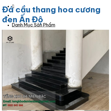
Đá cầu thang hoa cương
đen Ấn Độ
Danh Mục Sản Phẩm
Đá Granite
Đá Granite Màu Vàng
Đá Granite Màu Xám
Đá Granite Màu Đen
Đá Granite Màu Xanh
Đá Granite Màu Nâu
Đá Granite Màu Đỏ
Đá Travertine