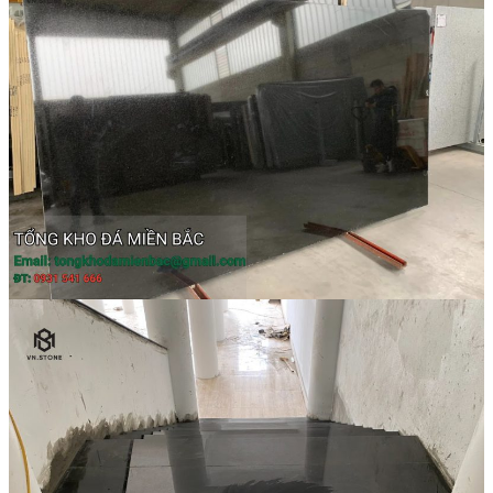
Đá Nhân Tạo
Đá Lát Nền
Đá Cầu Thang
Đá Cầu Thang
Đá Bàn Bếp
Đá Bàn Bếp
Đá Lát Nền
Đá Bàn Bếp Cao Cấp
Đá Ốp
Đá Ốp Bếp
Đá Ốp Mặt Tiền
Đá Ốp Cột
Đá Ốp Mộ
Đá Ốp Thang Máy
Đá Ốp Bàn Bếp Nhân Tạo
Đá Ốp Bếp Tự Nhiên
Tranh đá
Tranh Đá Granite Đối Xứng