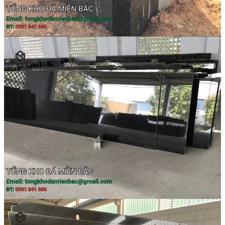
Các Loại Đá Khác
Kính Màu Ốp Bếp
Mặt Hàng nhập khẩu Container
Vách Tivi ỐP Đá Cao Cấp
Đá Mosaic
Đá Limestone
Đá Onyx
Hoa Văn Đá
Đá Ốp Mặt Tiền
Đá Quartz Alpilus
Đá Alpilus Brazil
Đá tự nhiên
Đá Thạch Anh