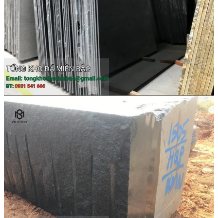
Đá Ốp Bếp
Đá Ốp Bếp Tự Nhiên
Tranh đá
Tranh Đá Marble Đối Xứng
Tranh Đá Thạch Anh Đối Xứng
Tranh Đá Sơn Thủy Xuyên Sáng
Tranh Đá Granite Đối Xứng
Tranh Đá Xuyên Sáng Onyx
Đá Nội Thất
Chậu Lavabo Đá
Mặt Bàn Lavabo Đá
Đá Bàn Bếp Cao Cấp
Đá Ốp Bếp Tự Nhiên