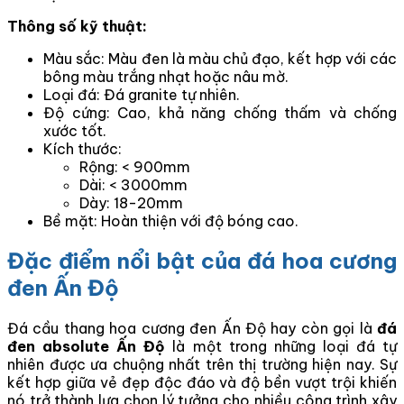
Thông số kỹ thuật:
Màu sắc: Màu đen là màu chủ đạo, kết hợp với các
bông màu trắng nhạt hoặc nâu mờ.
Loại đá: Đá granite tự nhiên.
Độ cứng: Cao, khả năng chống thấm và chống
xước tốt.
Kích thước:
Rộng: < 900mm
Dài: < 3000mm
Dày: 18-20mm
Bề mặt: Hoàn thiện với độ bóng cao.
Đặc điểm nổi bật của đá hoa cương
đen Ấn Độ
Đá cầu thang hoa cương đen Ấn Độ hay còn gọi là
đá
đen absolute Ấn Độ
là một trong những loại đá tự
nhiên được ưa chuộng nhất trên thị trường hiện nay. Sự
kết hợp giữa vẻ đẹp độc đáo và độ bền vượt trội khiến
nó trở thành lựa chọn lý tưởng cho nhiều công trình xây