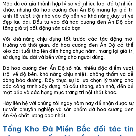
Mặc dù có giá thành hợp lý so với nhiều loại đá tự nhiên
khác, nhưng đá hoa cương đen Ấn Độ mang lại giá trị
kinh tế vượt trội nhờ vào độ bền và khả năng duy trì vẻ
đẹp lâu dài. Đầu tư vào đá hoa cương đen Ấn Độ còn
tăng giá trị bất động sản của bạn.
Với khả năng chịu đựng tốt trước các tác động môi
trường và thời gian, đá hoa cương đen Ấn Độ có thể
kéo dài tuổi thọ lên đến hàng chục năm, mang lại giá trị
sử dụng lâu dài và bền vững cho người dùng.
Đá hoa cương đen Ấn Độ sở hữu nhiều đặc điểm vượt
trội về độ bền, khả năng chịu nhiệt, chống thấm và dễ
dàng bảo dưỡng. Đây thực sự là lựa chọn lý tưởng cho
các công trình xây dựng, từ cầu thang, sàn nhà, đến bề
mặt bếp và các hạng mục trang trí nội thất khác.
Hãy liên hệ với chúng tôi ngay hôm nay để nhận được sự
tư vấn chuyên nghiệp và sản phẩm đá hoa cương đen
Ấn Độ chất lượng cao nhất.
Tổng Kho Đá Miền Bắc đối tác tin