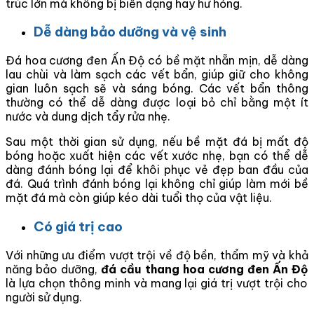
trúc lớn mà không bị biến dạng hay hư hỏng.
Dễ dàng bảo dưỡng và vệ sinh
Đá hoa cương đen Ấn Độ có bề mặt nhẵn mịn, dễ dàng
lau chùi và làm sạch các vết bẩn, giúp giữ cho không
gian luôn sạch sẽ và sáng bóng. Các vết bẩn thông
thường có thể dễ dàng được loại bỏ chỉ bằng một ít
nước và dung dịch tẩy rửa nhẹ.
Sau một thời gian sử dụng, nếu bề mặt đá bị mất độ
bóng hoặc xuất hiện các vết xước nhẹ, bạn có thể dễ
dàng đánh bóng lại để khôi phục vẻ đẹp ban đầu của
đá. Quá trình đánh bóng lại không chỉ giúp làm mới bề
mặt đá mà còn giúp kéo dài tuổi thọ của vật liệu.
Có giá trị cao
Với những ưu điểm vượt trội về độ bền, thẩm mỹ và khả
năng bảo dưỡng,
đá cầu thang hoa cương đen Ấn Độ
là lựa chọn thông minh và mang lại giá trị vượt trội cho
người sử dụng.