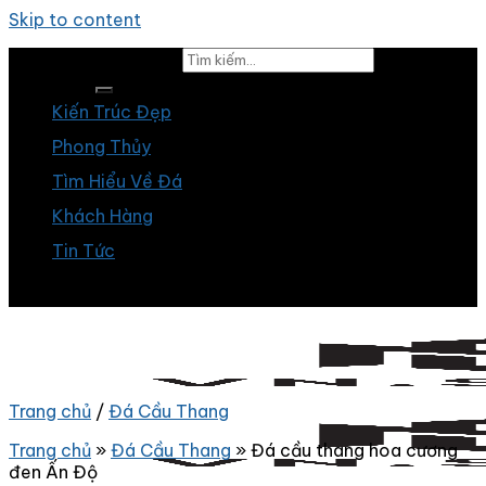
Skip to content
Tìm kiếm:
Kiến Trúc Đẹp
Phong Thủy
Tìm Hiểu Về Đá
Khách Hàng
Tin Tức
Trang chủ
/
Đá Cầu Thang
Trang chủ
»
Đá Cầu Thang
»
Đá cầu thang hoa cương
đen Ấn Độ