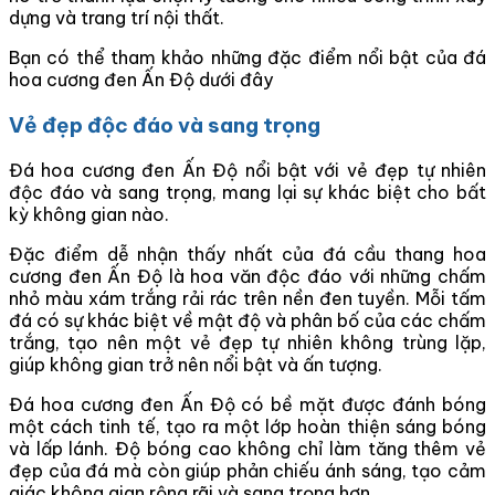
dựng và trang trí nội thất.
Bạn có thể tham khảo những đặc điểm nổi bật của đá
hoa cương đen Ấn Độ dưới đây
Vẻ đẹp độc đáo và sang trọng
Đá hoa cương đen Ấn Độ nổi bật với vẻ đẹp tự nhiên
độc đáo và sang trọng, mang lại sự khác biệt cho bất
kỳ không gian nào.
Đặc điểm dễ nhận thấy nhất của đá cầu thang hoa
cương đen Ấn Độ là hoa văn độc đáo với những chấm
nhỏ màu xám trắng rải rác trên nền đen tuyền. Mỗi tấm
đá có sự khác biệt về mật độ và phân bố của các chấm
trắng, tạo nên một vẻ đẹp tự nhiên không trùng lặp,
giúp không gian trở nên nổi bật và ấn tượng.
Đá hoa cương đen Ấn Độ có bề mặt được đánh bóng
một cách tinh tế, tạo ra một lớp hoàn thiện sáng bóng
và lấp lánh. Độ bóng cao không chỉ làm tăng thêm vẻ
đẹp của đá mà còn giúp phản chiếu ánh sáng, tạo cảm
giác không gian rộng rãi và sang trọng hơn.