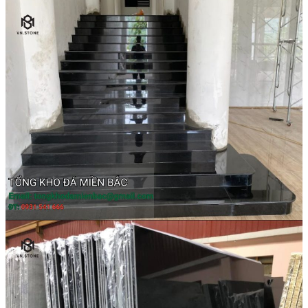
Đá Marble
Đá Marble Màu Kem
Đá Marble Màu Nâu
Đá Marble Màu Đen
Đá Marble Màu Đỏ
Đá Marble Màu Vàng
Đá Marble Màu Trắng
Đá Marble Màu Xanh
Đá Ốp
Đá Ốp Bàn Bếp Nhân Tạo​
Đá Ốp Mộ
Đá Ốp Cột
Đá Ốp Thang Máy