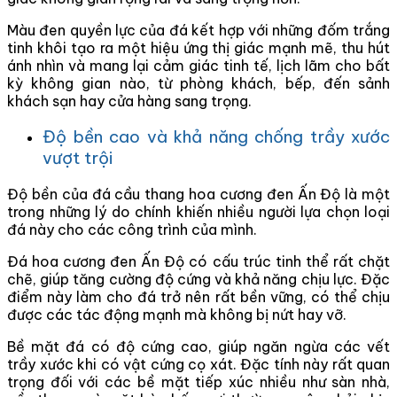
Màu đen quyền lực của đá kết hợp với những đốm trắng
tinh khôi tạo ra một hiệu ứng thị giác mạnh mẽ, thu hút
ánh nhìn và mang lại cảm giác tinh tế, lịch lãm cho bất
kỳ không gian nào, từ phòng khách, bếp, đến sảnh
khách sạn hay cửa hàng sang trọng.
Độ bền cao và khả năng chống trầy xước
vượt trội
Độ bền của đá cầu thang hoa cương đen Ấn Độ là một
trong những lý do chính khiến nhiều người lựa chọn loại
đá này cho các công trình của mình.
Đá hoa cương đen Ấn Độ có cấu trúc tinh thể rất chặt
chẽ, giúp tăng cường độ cứng và khả năng chịu lực. Đặc
điểm này làm cho đá trở nên rất bền vững, có thể chịu
được các tác động mạnh mà không bị nứt hay vỡ.
Bề mặt đá có độ cứng cao, giúp ngăn ngừa các vết
trầy xước khi có vật cứng cọ xát. Đặc tính này rất quan
trọng đối với các bề mặt tiếp xúc nhiều như sàn nhà,