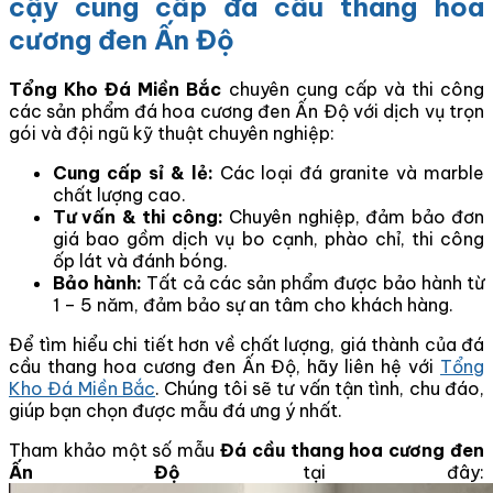
cậy cung cấp đá cầu thang hoa
cương đen Ấn Độ
Tổng Kho Đá Miền Bắc
chuyên cung cấp và thi công
các sản phẩm đá hoa cương đen Ấn Độ với dịch vụ trọn
gói và đội ngũ kỹ thuật chuyên nghiệp:
Cung cấp sỉ & lẻ:
Các loại đá granite và marble
chất lượng cao.
Tư vấn & thi công:
Chuyên nghiệp, đảm bảo đơn
giá bao gồm dịch vụ bo cạnh, phào chỉ, thi công
ốp lát và đánh bóng.
Bảo hành:
Tất cả các sản phẩm được bảo hành từ
1 – 5 năm, đảm bảo sự an tâm cho khách hàng.
Để tìm hiểu chi tiết hơn về chất lượng, giá thành của đá
cầu thang hoa cương đen Ấn Độ, hãy liên hệ với
Tổng
Kho Đá Miền Bắc
. Chúng tôi sẽ tư vấn tận tình, chu đáo,
giúp bạn chọn được mẫu đá ưng ý nhất.
Tham khảo một số mẫu
Đá cầu thang hoa cương đen
Ấn Độ
tại đây: