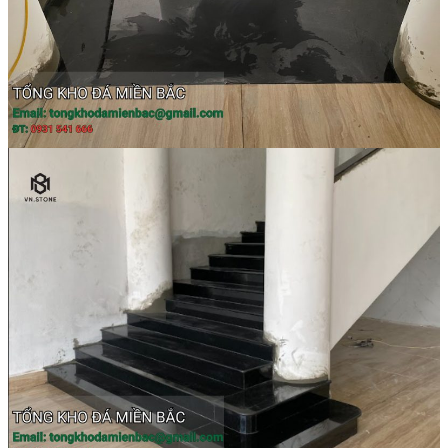
Tranh Đá Marble Đối Xứng
Tranh Đá Sơn Thủy Xuyên Sáng
Tranh Đá Thạch Anh Đối Xứng
Tranh Đá Xuyên Sáng Onyx
Vách Tivi ỐP Đá Cao Cấp
Đá Nhân Tạo
0
Giỏ hàng
Chưa có sản phẩm trong giỏ hàng.