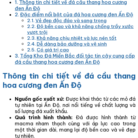
Thông tin chi tiết về đá cầu thang hoa cương
đen Ấn Độ
Đặc điểm nổi bật của đá hoa cương đen Ấn Độ
Vẻ đẹp độc đáo và sang trọng
Độ bền cao và khả năng chống trầy xước
vượt trội
Khả năng chịu nhiệt và lực nén tốt
Dễ dàng bảo dưỡng và vệ sinh
Có giá trị cao
Tổng Kho Đá Miền Bắc đối tác tin cậy cung cấp
đá cầu thang hoa cương đen Ấn Độ
Thông tin chi tiết về đá cầu thang
hoa cương đen Ấn Độ
Nguồn gốc xuất xứ:
Được khai thác từ các mỏ đá
tự nhiên tại Ấn Độ, nơi nổi tiếng về chất lượng và
số lượng đá xuất khẩu.
Quá trình hình thành:
Đá được hình thành từ
macma nham thạch cùng với áp lực cao trong
một thời gian dài, mang lại độ bền cao và vẻ đẹp
tự nhiên.