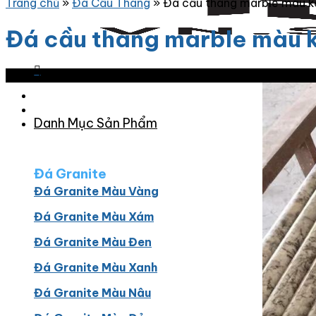
Trang chủ
»
Đá Cầu Thang
»
Đá cầu thang marble màu 
Đá cầu thang marble màu 
Giảm giá!
Danh Mục Sản Phẩm
Đá Granite
Đá Granite Màu Vàng
Đá Granite Màu Xám
Đá Granite Màu Đen
Đá Granite Màu Xanh
Đá Granite Màu Nâu