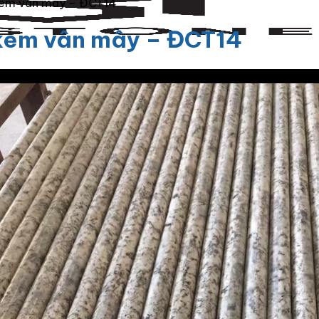
kem vân mây – ĐCT14
kem vân mây – ĐCT14