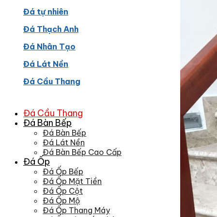
Đá tự nhiên
Đá Thạch Anh
Đá Nhân Tạo
Đá Lát Nền
Đá Cầu Thang
Đá Cầu Thang
Đá Bàn Bếp
Đá Bàn Bếp
Đá Lát Nền
Đá Bàn Bếp Cao Cấp
Đá Ốp
Đá Ốp Bếp
Đá Ốp Mặt Tiền
Đá Ốp Cột
Đá Ốp Mộ
Đá Ốp Thang Máy