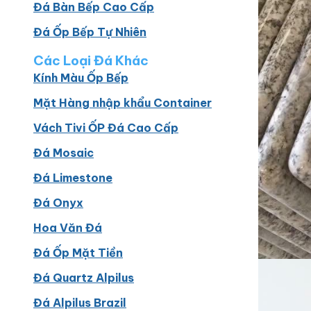
Đá Bàn Bếp Cao Cấp
Đá Ốp Bếp Tự Nhiên
Các Loại Đá Khác
Kính Màu Ốp Bếp
Mặt Hàng nhập khẩu Container
Vách Tivi ỐP Đá Cao Cấp
Đá Mosaic
Đá Limestone
Đá Onyx
Hoa Văn Đá
Đá Ốp Mặt Tiền
Đá Quartz Alpilus
Đá Alpilus Brazil