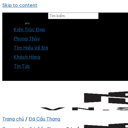
Skip to content
Tìm kiếm:
Kiến Trúc Đẹp
Phong Thủy
Tìm Hiểu Về Đá
Khách Hàng
Tin Tức
Trang chủ
/
Đá Cầu Thang