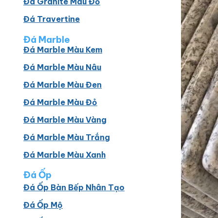
Đá Granite Màu Đỏ
Đá Travertine
Đá Marble
Đá Marble Màu Kem
Đá Marble Màu Nâu
Đá Marble Màu Đen
Đá Marble Màu Đỏ
Đá Marble Màu Vàng
Đá Marble Màu Trắng
Đá Marble Màu Xanh
Đá Ốp
Đá Ốp Bàn Bếp Nhân Tạo​
Đá Ốp Mộ