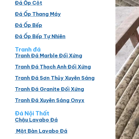
Đá Ốp Cột
Đá Ốp Thang Máy
Đá Ốp Bếp
Đá Ốp Bếp Tự Nhiên
Tranh đá
Tranh Đá Marble Đối Xứng
Tranh Đá Thạch Anh Đối Xứng
Tranh Đá Sơn Thủy Xuyên Sáng
Tranh Đá Granite Đối Xứng
Tranh Đá Xuyên Sáng Onyx
Đá Nội Thất
Chậu Lavabo Đá
Mặt Bàn Lavabo Đá