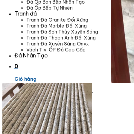
Đá Ốp Bàn Bếp Nhân Tạo
Đá Ốp Bếp Tự Nhiên
Tranh đá
Tranh Đá Granite Đối Xứng
Tranh Đá Marble Đối Xứng
Tranh Đá Sơn Thủy Xuyên Sáng
Tranh Đá Thạch Anh Đối Xứng
Tranh Đá Xuyên Sáng Onyx
Vách Tivi ỐP Đá Cao Cấp
Đá Nhân Tạo
0
Giỏ hàng
Chưa có sản phẩm trong giỏ hàng.