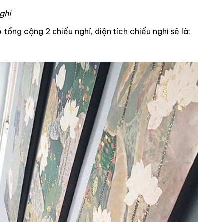
ghỉ
tổng cộng 2 chiếu nghỉ, diện tích chiếu nghỉ sẽ là: