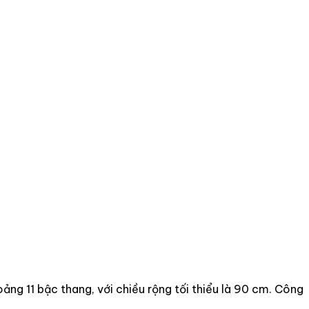
oảng 11 bậc thang, với chiều rộng tối thiểu là 90 cm. Công