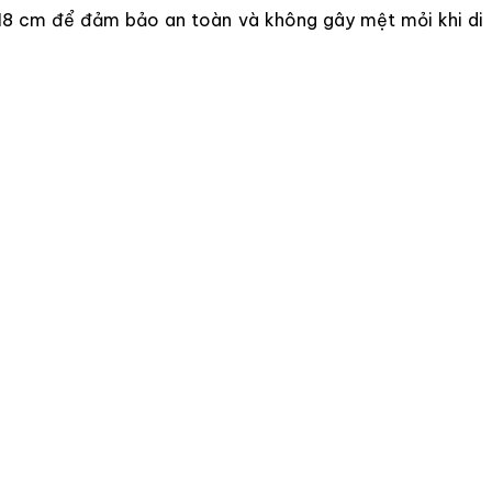
 18 cm để đảm bảo an toàn và không gây mệt mỏi khi di