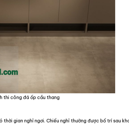
ch thi công đá ốp cầu thang
ó thời gian nghỉ ngơi. Chiếu nghỉ thường được bố trí sau kh