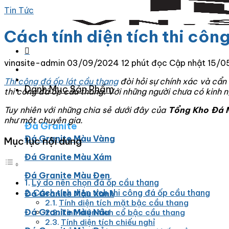
Tin Tức
Cách tính diện tích thi cô
vinasite-admin
03/09/2024
12 phút đọc
Cập nhật 15/0
Thi công đá ốp lát cầu thang
đòi hỏi sự chính xác và cẩn 
Danh Mục Sản Phẩm
thi công đá ốp cầu thang. Với những người chưa có kinh n
Tuy nhiên với những chia sẻ dưới đây của
Tổng Kho Đá 
như một chuyên gia.
Đá Granite
Đá Granite Màu Vàng
Mục lục nội dung
Đá Granite Màu Xám
Đá Granite Màu Đen
Lý do nên chọn đá ốp cầu thang
Cách tính diện tích thi công đá ốp cầu thang
Đá Granite Màu Xanh
Tính diện tích mặt bậc cầu thang
Đá Granite Màu Nâu
Tính diện tích cổ bậc cầu thang
Tính diện tích chiếu nghỉ