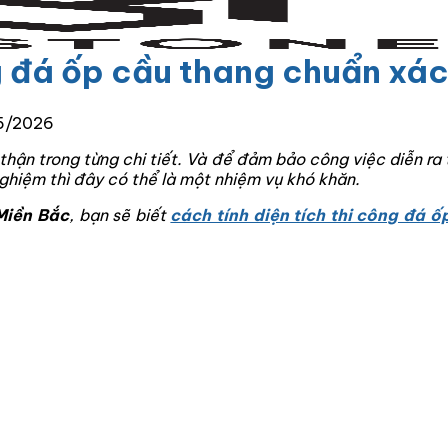
ng đá ốp cầu thang chuẩn xá
5/2026
thận trong từng chi tiết. Và để đảm bảo công việc diễn ra t
ghiệm thì đây có thể là một nhiệm vụ khó khăn.
Miền Bắc
, bạn sẽ biết
cách tính diện tích thi công đá ố