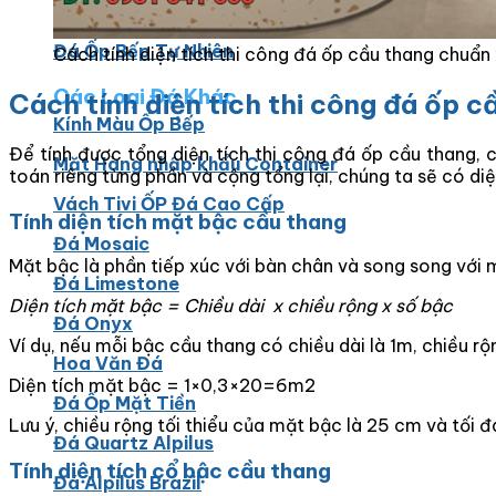
Đá Bàn Bếp Cao Cấp
Đá Ốp Bếp Tự Nhiên
Cách tính diện tích thi công đá ốp cầu thang chuẩn
Các Loại Đá Khác
Cách tính diện tích thi công đá ốp c
Kính Màu Ốp Bếp
Để tính được tổng diện tích thi công đá ốp cầu thang, c
Mặt Hàng nhập khẩu Container
toán riêng từng phần và cộng tổng lại, chúng ta sẽ có di
Vách Tivi ỐP Đá Cao Cấp
Tính diện tích mặt bậc cầu thang
Đá Mosaic
Mặt bậc là phần tiếp xúc với bàn chân và song song với 
Đá Limestone
Diện tích mặt bậc = Chiều dài x chiều rộng x số bậc
Đá Onyx
Ví dụ, nếu mỗi bậc cầu thang có chiều dài là 1m, chiều rộ
Hoa Văn Đá
Diện tích mặt bậc = 1×0,3×20=6m2
Đá Ốp Mặt Tiền
Lưu ý, chiều rộng tối thiểu của mặt bậc là 25 cm và tối
Đá Quartz Alpilus
Tính diện tích cổ bậc cầu thang
Đá Alpilus Brazil