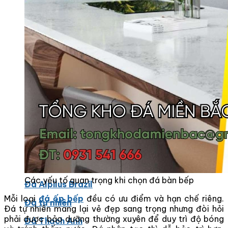
Các Loại Đá Khác
Kính Màu Ốp Bếp
Mặt Hàng nhập khẩu Container
Vách Tivi ỐP Đá Cao Cấp
Đá Mosaic
Đá Limestone
Đá Onyx
Hoa Văn Đá
Đá Ốp Mặt Tiền
Đá Quartz Alpilus
Các yếu tố quan trọng khi chọn đá bàn bếp
Đá Alpilus Brazil
Mỗi loại
đá ốp bếp
đều có ưu điểm và hạn chế riêng.
Đá tự nhiên
Đá tự nhiên mang lại vẻ đẹp sang trọng nhưng đòi hỏi
phải được bảo dưỡng thường xuyên để duy trì độ bóng
Đá Thạch Anh