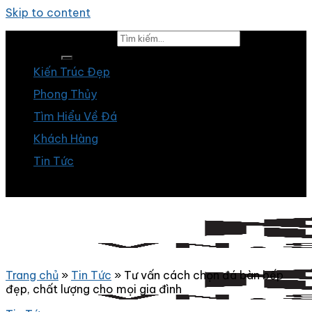
Skip to content
Tìm kiếm:
Kiến Trúc Đẹp
Phong Thủy
Tìm Hiểu Về Đá
Khách Hàng
Tin Tức
Trang chủ
»
Tin Tức
»
Tư vấn cách chọn đá bàn bếp
đẹp, chất lượng cho mọi gia đình