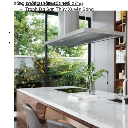
năng chống thấm tốt hơn.
Tranh Đá Marble Đối Xứng
Tranh Đá Sơn Thủy Xuyên Sáng
Tranh Đá Thạch Anh Đối Xứng
Tranh Đá Xuyên Sáng Onyx
Vách Tivi ỐP Đá Cao Cấp
Đá Nhân Tạo
0
Giỏ hàng
Chưa có sản phẩm trong giỏ hàng.