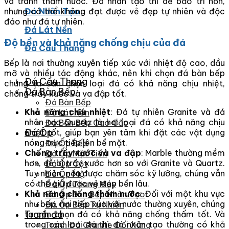
và tránh thấm nước. Đá nhân tạo thì dễ bảo trì hơn,
nhưng có thể không đạt được vẻ đẹp tự nhiên và độc
Đá Nhân Tạo
đáo như đá tự nhiên.
Đá Lát Nền
Độ bền và khả năng chống chịu của đá
Đá Cầu Thang
Bếp là nơi thường xuyên tiếp xúc với nhiệt độ cao, dầu
mỡ và nhiều tác động khác, nên khi chọn đá bàn bếp
Đá Cầu Thang
chúng ta cần chọn loại đá có khả năng chịu nhiệt,
Đá Bàn Bếp
chống trầy xước và va đập tốt.
Đá Bàn Bếp
Khả năng chịu nhiệt
: Đá tự nhiên Granite và đá
Đá Lát Nền
nhân tạo Quartz là hai loại đá có khả năng chịu
Đá Bàn Bếp Cao Cấp
Đá Ốp
nhiệt tốt, giúp bạn yên tâm khi đặt các vật dụng
nóng trực tiếp lên bề mặt.
Đá Ốp Bếp
Chống trầy xước và va đập
: Marble thường mềm
Đá Ốp Mặt Tiền
hơn, dễ bị trầy xước hơn so với Granite và Quartz.
Đá Ốp Cột
Tuy nhiên, nếu được chăm sóc kỹ lưỡng, chúng vẫn
Đá Ốp Mộ
có thể giữ được vẻ đẹp bền lâu.
Đá Ốp Thang Máy
Khả năng chống thấm nước
: Đối với một khu vực
Đá Ốp Bàn Bếp Nhân Tạo
như bếp, nơi tiếp xúc với nước thường xuyên, chúng
Đá Ốp Bếp Tự Nhiên
Tranh đá
ta cần chọn đá có khả năng chống thấm tốt. Và
trong các loại đá thì đá nhân tạo thường có khả
Tranh Đá Granite Đối Xứng