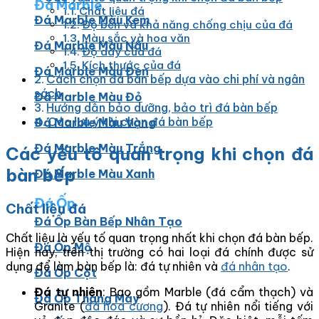
Đá Marble
Chất liệu đá
Đá Marble Màu Kem
Độ bền và khả năng chống chịu của đá
Màu sắc và hoa văn
Đá Marble Màu Nâu
Độ dày của đá
Kích thước của đá
Đá Marble Màu Đen
Cách chọn đá bàn bếp dựa vào chi phí và ngân
sách
Đá Marble Màu Đỏ
Hướng dẫn bảo dưỡng, bảo trì đá bàn bếp
Các lưu ý khi chọn đá bàn bếp
Đá Marble Màu Vàng
Đá Marble Màu Trắng
Các yếu tố quan trọng khi chọn đá
bàn bếp
Đá Marble Màu Xanh
Đá Ốp
Chất liệu đá
Đá Ốp Bàn Bếp Nhân Tạo​
Chất liệu là yếu tố quan trọng nhất khi chọn đá bàn bếp.
Đá Ốp Mộ
Hiện nay, trên thị trường có hai loại đá chính được sử
dụng để làm bàn bếp là: đá tự nhiên và
đá nhân tạo
.
Đá Ốp Cột
Đá tự nhiên
: Bao gồm Marble (đá cẩm thạch) và
Đá Ốp Thang Máy
Granite (
đá hoa cương
). Đá tự nhiên nổi tiếng với