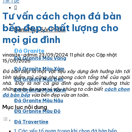
Tin Tức
Tư vấn cách chọn đá bàn
bếp đẹp, chất lượng cho
Danh Mục Sản Phẩm
mọi gia đình
Đá Granite
vinasite-admin
23/09/2024
11 phút đọc
Cập nhật
Đá Granite Màu Vàng
15/05/2026
Đá Granite Màu Xám
Đá bàn bếp là một vật liệu xây dựng ảnh hưởng lớn tới
tính thẩm mỹ cũng như phong cách tổng thể của ngôi
Đá Granite Màu Đen
nhà. Đây là nơi cả gia đình quây quần thưởng thức
những món ăn ngon vì vậy chúng ta cần biết
cách chọn
Đá Granite Màu Xanh
đá bàn bếp
vừa bền đẹp vừa an toàn.
Đá Granite Màu Nâu
Mục lục nội dung
Đá Granite Màu Đỏ
Đá Travertine
Các yếu tố quan trọng khi chọn đá bàn bếp