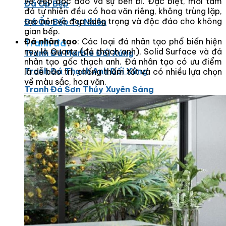
vẻ đẹp độc đáo và sự bền bỉ. Đặc biệt, mỗi tấm
Đá Ốp Bếp
đá tự nhiên đều có hoa văn riêng, không trùng lặp,
tạo nên vẻ đẹp sang trọng và độc đáo cho không
Đá Ốp Bếp Tự Nhiên
gian bếp.
Đá nhân tạo
: Các loại đá nhân tạo phổ biến hiện
Tranh đá
nay là Quartz (đá thạch anh), Solid Surface và đá
Tranh Đá Marble Đối Xứng
nhân tạo gốc thạch anh. Đá nhân tạo có ưu điểm
Tranh Đá Thạch Anh Đối Xứng
là dễ bảo trì, chống thấm tốt và có nhiều lựa chọn
về màu sắc, hoa văn.
Tranh Đá Sơn Thủy Xuyên Sáng
Tranh Đá Granite Đối Xứng
Tranh Đá Xuyên Sáng Onyx
Đá Nội Thất
Chậu Lavabo Đá
Mặt Bàn Lavabo Đá
Đá Bàn Bếp Cao Cấp
Đá Ốp Bếp Tự Nhiên