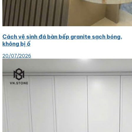
Cách vệ sinh đá bàn bếp granite sạch bóng,
không bị ố
20/07/2026