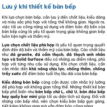
Lưu ý khi thiết kế bàn bếp
Khi lựa chọn bàn bếp, cần lưu ý đến chất liệu, kiểu dáng
và màu sắc phù hợp với tổng thể không gian. Ngoài ra,
việc tối ưu công năng sử dụng và đảm bảo độ bền của
bàn bếp cũng là yếu tố quan trọng giúp không gian bếp
luôn tiện nghi và thẩm mỹ.
Lựa chọn chất liệu phù hợp
là yếu tố quan trọng quyết
định đến độ bền và thẩm mỹ của bàn bếp. Các chất liệu
như
đá granite, đá cẩm thạch, đá thạch anh nhân
tạo và Solid Surface
đều có những ưu điểm riêng, phù
hợp với từng nhu cầu sử dụng. Khi chọn chất liệu, cần
cân nhắc đến
khả năng chịu lực, chống thấm, chống
trầy xước
để đảm bảo tuổi thọ lâu dài của bàn bếp.
Kiểu dáng bàn bếp
cũng cần được cân nhắc kỹ lưỡng
để phù hợp với không gian tổng thể. Những thiết kế bàn
bếp phổ biến như
bàn bếp chữ L, chữ U, bàn đảo bếp
hay quầy bar mini
giúp tối ưu diện tích sử dụng. Đối với
những căn bếp nhỏ, nên chọn kiểu bàn bếp gọn gàng,
tiết kiệm không gian mà vẫn đảm bảo công năng.