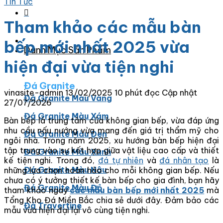
Tin Tức
Tham khảo các mẫu bàn
bếp mới nhất 2025 vừa
Danh Mục Sản Phẩm
hiện đại vừa tiện nghi
Đá Granite
vinasite-admin
13/02/2025
10 phút đọc
Cập nhật
Đá Granite Màu Vàng
27/07/2026
Đá Granite Màu Xám
Bàn bếp là trung tâm của không gian bếp, vừa đáp ứng
nhu cầu nấu nướng vừa mang đến giá trị thẩm mỹ cho
Đá Granite Màu Đen
ngôi nhà. Trong năm 2025, xu hướng bàn bếp hiện đại
tập trung vào sự kết hợp giữa vật liệu cao cấp và thiết
Đá Granite Màu Xanh
kế tiện nghi. Trong đó,
đá tự nhiên
và
đá nhân tạo
là
Đá Granite Màu Nâu
những lựa chọn hoàn hảo cho mỗi không gian bếp. Nếu
chưa có ý tưởng thiết kế bàn bếp cho gia đình, bạn hãy
Đá Granite Màu Đỏ
tham khảo ngay
các mẫu bàn bếp mới nhất 2025
mà
Tổng Kho Đá Miền Bắc chia sẻ dưới đây. Đảm bảo các
Đá Travertine
mẫu vừa hiện đại lại vô cùng tiện nghi.