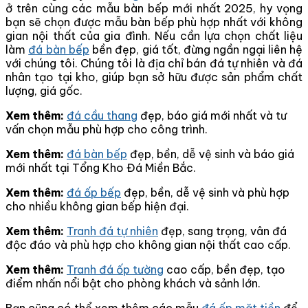
ở trên cùng các mẫu bàn bếp mới nhất 2025, hy vọng
bạn sẽ chọn được mẫu bàn bếp phù hợp nhất với không
gian nội thất của gia đình. Nếu cần lựa chọn chất liệu
làm
đá bàn bếp
bền đẹp, giá tốt, đừng ngần ngại liên hệ
với chúng tôi. Chúng tôi là địa chỉ bán đá tự nhiên và đá
nhân tạo tại kho, giúp bạn sở hữu được sản phẩm chất
lượng, giá gốc.
Xem thêm:
đá cầu thang
đẹp, báo giá mới nhất và tư
vấn chọn mẫu phù hợp cho công trình.
Xem thêm:
đá bàn bếp
đẹp, bền, dễ vệ sinh và báo giá
mới nhất tại Tổng Kho Đá Miền Bắc.
Xem thêm:
đá ốp bếp
đẹp, bền, dễ vệ sinh và phù hợp
cho nhiều không gian bếp hiện đại.
Xem thêm:
Tranh đá tự nhiên
đẹp, sang trọng, vân đá
độc đáo và phù hợp cho không gian nội thất cao cấp.
Xem thêm:
Tranh đá ốp tường
cao cấp, bền đẹp, tạo
điểm nhấn nổi bật cho phòng khách và sảnh lớn.
Bạn cũng có thể xem thêm các mẫu
đá ốp mặt tiền
để