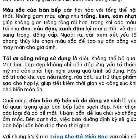
Màu sắc của bàn bếp
cần hài hòa với tổng thể nội
thất. Những gam màu sáng như
trắng, kem, xám nhạt
giúp không gian trông rộng rãi hơn, trong khi các màu
tối như
đen, nâu đậm, xanh đậm
lại mang đến vẻ đẹp
sang trọng, đẳng cấp. Ngoài ra, cần xem xét yếu tố
phong thủy khi chọn màu sắc để tạo sự cân bằng và
may mắn cho gia đình.
Tối ưu công năng sử dụng
là điều không thể bỏ qua.
Một bàn bếp đẹp không chỉ cần đáp ứng yếu tố thẩm
mỹ mà còn phải tiện nghi trong quá trình sử dụng. Hãy
bố trí các khu vực nấu nướng, rửa bát, lưu trữ thực phẩm
sao cho hợp lý, giúp tiết kiệm thời gian và công sức khi
chế biến món ăn.
Cuối cùng,
đảm bảo độ bền và dễ dàng vệ sinh
là yếu
tố quan trọng giúp bàn bếp luôn sạch đẹp. Nên chọn
các loại đá có bề mặt ít bám bẩn, dễ lau chùi và chống
ẩm mốc. Bên cạnh đó, việc bảo dưỡng định kỳ sẽ giúp
bàn bếp luôn bền đẹp theo thời gian.
Với những lưu ý mà
Tổng Kho Đá Miền Bắc
vừa chia sẻ