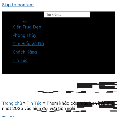
Skip to content
Tìm kiếm:
Kiến Trúc Đẹp
Phong Thủy
Tìm Hiểu Về Đá
Khách Hàng
Tin Tức
Trang chủ
»
Tin Tức
»
Tham khảo các mẫu bàn bếp mới
nhất 2025 vừa hiện đại vừa tiện nghi