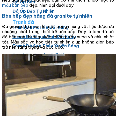
Nếu dựa theo chất liệu, bạn có thể tham khảo một số
Đá Ốp Bếp
mẫu bàn bếp
đẹp, hiện đại dưới đây.
Đá Ốp Bếp Tự Nhiên
Bàn bếp đẹp bằng đá granite tự nhiên
Tranh đá
Đá granite tự nhiên là một trong những vật liệu được ưa
Tranh Đá Marble Đối Xứng
chuộng nhất trong thiết kế bàn bếp. Đây là loại đá có
Tranh Đá Thạch Anh Đối Xứng
độ bền cao, kháng nước, chống trầy xước và chịu nhiệt
tốt. Màu sắc và họa tiết tự nhiên giúp không gian bếp
Tranh Đá Sơn Thủy Xuyên Sáng
trở nên sang trọng và độc đáo.
Tranh Đá Granite Đối Xứng
Tranh Đá Xuyên Sáng Onyx
Đá Nội Thất
Chậu Lavabo Đá
Mặt Bàn Lavabo Đá
Đá Bàn Bếp Cao Cấp
Đá Ốp Bếp Tự Nhiên