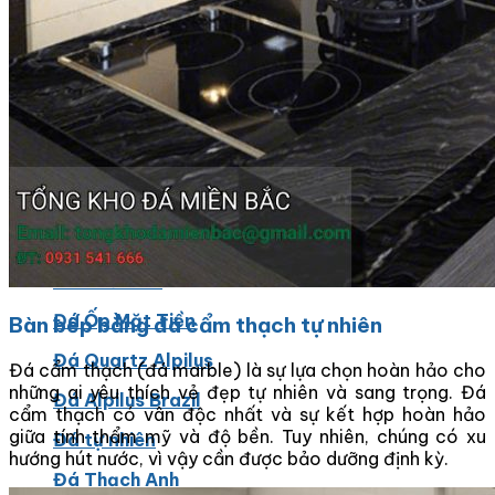
Các Loại Đá Khác
Kính Màu Ốp Bếp
Mặt Hàng nhập khẩu Container
Vách Tivi ỐP Đá Cao Cấp
Đá Mosaic
Đá Limestone
Đá Onyx
Hoa Văn Đá
Đá Ốp Mặt Tiền
Bàn bếp bằng đá cẩm thạch tự nhiên
Đá Quartz Alpilus
Đá cẩm thạch (đá marble) là sự lựa chọn hoàn hảo cho
những ai yêu thích vẻ đẹp tự nhiên và sang trọng. Đá
Đá Alpilus Brazil
cẩm thạch có vân độc nhất và sự kết hợp hoàn hảo
giữa tính thẩm mỹ và độ bền. Tuy nhiên, chúng có xu
Đá tự nhiên
hướng hút nước, vì vậy cần được bảo dưỡng định kỳ.
Đá Thạch Anh