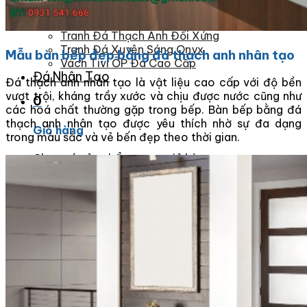
Tranh Đá Marble Đối Xứng
Tranh Đá Sơn Thủy Xuyên Sáng
Tranh Đá Thạch Anh Đối Xứng
Tranh Đá Xuyên Sáng Onyx
Mẫu bàn bếp đẹp bằng đá thạch anh nhân tạo
Vách Tivi ỐP Đá Cao Cấp
Đá Nhân Tạo
Đá thạch anh nhân tạo là vật liệu cao cấp với độ bền
vượt trội, kháng trầy xước và chịu được nước cũng như
0
các hoá chất thường gặp trong bếp. Bàn bếp bằng đá
thạch anh nhân tạo được yêu thích nhờ sự đa dạng
Giỏ hàng
trong màu sắc và vẻ bến đẹp theo thời gian.
Chưa có sản phẩm trong giỏ hàng.