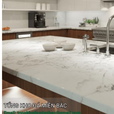
Đá Nhân Tạo
Đá Lát Nền
Đá Cầu Thang
Đá Cầu Thang
Đá Bàn Bếp
Đá Bàn Bếp
Đá Lát Nền
Đá Bàn Bếp Cao Cấp
Đá Ốp
Đá Ốp Bếp
Đá Ốp Mặt Tiền
Đá Ốp Cột
Đá Ốp Mộ
Đá Ốp Thang Máy
Đá Ốp Bàn Bếp Nhân Tạo
Đá Ốp Bếp Tự Nhiên
Tranh đá
Tranh Đá Granite Đối Xứng