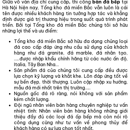
Giữa vô vàn địa chỉ cung cấp
,
thi công
bàn đá bếp
tại
Hà Nội hiện nay, Tổng kho đá miền Bắc vẫn luôn là cái
tên được nhiều khách hàng tin tưởng hợp tác và khẳng
định được giá trị thương hiệu trong suốt quá trình phát
triển. Bởi tại Tổng kho đá miền Bắc chúng tôi sở hữu
những lợi thế và ưu điểm:
Tổng kho đá miền Bắc sở hữu đa dạng chủng loại
đá cao cấp đáp ứng nhu cầu sử dụng của khách
hàng như đá granite, đá marble, đá nhân tạo,
…..được nhập khẩu chính hãng từ các nước ấn độ,
Italia, Tây Ban Nha…
Sản phẩm đá của chúng tôi cung cấp đều được
lựa chọn kỹ lượng và khắt khe. Lôn đáp ứng tốt về
sự bền đẹp, thời thượng. Luôn cập nhập xu hướng,
mẫu đá mới nhất trên thị trường…..
Nguồn gốc đá rõ ràng, nói không với sản phẩm
kém chất lượng.
Đội ngũ nhân viên bán hàng chuyên nghiệp tư vấn
nhiệt tình: Nhân viên bán hàng không những giới
thiệu đầy đủ các loại đá ốp bếp mà còn nói rõ
công dụng cũng như tư vấn về phong thủy để
khách hàng có sự lựa chọn tốt nhất.