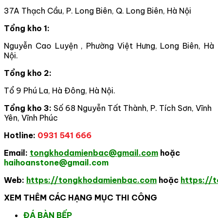
37A Thạch Cầu, P. Long Biên, Q. Long Biên, Hà Nội
Tổng kho 1:
Nguyễn Cao Luyện , Phường Việt Hưng, Long Biên, Hà
Nội.
Tổng kho 2:
Tổ 9 Phú La, Hà Đông, Hà Nội.
Tổng kho 3:
Số 68 Nguyễn Tất Thành, P. Tích Sơn, Vĩnh
Yên, Vĩnh Phúc
Hotline:
0931 541 666
Email:
tongkhodamienbac@gmail.com
hoặc
haihoanstone@gmail.com
Web:
https://tongkhodamienbac.com
hoặc
https://
XEM THÊM CÁC HẠNG MỤC THI CÔNG
ĐÁ BÀN BẾP