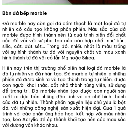
Bàn đá bếp marble
Đá marble hay còn gọi đá cẩm thạch là một loại đá tự
nhiên có cấu tạo không phân phiến. Màu sắc của đá
marble được hình thành nên từ quá trình biến đổi chất
của đá vôi với sự pha tạp của các hợp chất như bùn,
silic, cát, đất sét… Trong đó, nhiều nhất là màu trắng
với sự hình thành từ đá vôi nguyên chất và màu xanh
hình thành từ đá vôi có lẫn Mg hoặc Silica.
Hiện nay trên thị trường phổ biến hai loại đá marble là
đá tự nhiên và đá nhân tạo. Đá marble tự nhiên là những
phiến đá được sinh ra và tạo thành trong tự nhiên, được
con người khai thác, cắt nhỏ thành từng viên, sử dụng
để trang trí. Đá marble nhân tạo được con người sản
xuất ra dựa trên những đặc tính và cơ chế hình thành
của đá tự nhiên. Thành phần nguyên liệu chủ yếu là bột
đá, với những công nghệ sản xuất hiện đại. Qua 1 quá
trình với các phản ứng hóa học, kết hợp với màu nhân
tạo, keo Acrylic để ép thành khối tạo nên các màu sắc
với đường vân khác nhau.