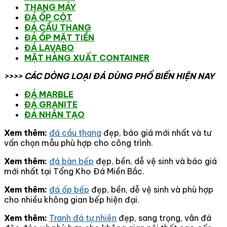
THANG MÁY
ĐÁ ỐP CỘT
ĐÁ CẦU THANG
ĐÁ ỐP MẶT TIỀN
ĐÁ LAVABO
MẶT HÀNG XUẤT CONTAINER
>>>> CÁC DÒNG LOẠI ĐÁ DÙNG PHỐ BIẾN HIỆN NAY
ĐÁ MARBLE
ĐÁ GRANITE
ĐÁ NHÂN TẠO
Xem thêm:
đá cầu thang
đẹp, báo giá mới nhất và tư
vấn chọn mẫu phù hợp cho công trình.
Xem thêm:
đá bàn bếp
đẹp, bền, dễ vệ sinh và báo giá
mới nhất tại Tổng Kho Đá Miền Bắc.
Xem thêm:
đá ốp bếp
đẹp, bền, dễ vệ sinh và phù hợp
cho nhiều không gian bếp hiện đại.
Xem thêm:
Tranh đá tự nhiên
đẹp, sang trọng, vân đá