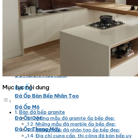
Đá Marble
Đá Marble Màu Kem
Đá Marble Màu Nâu
Đá Marble Màu Đen
Đá Marble Màu Đỏ
Đá Marble Màu Vàng
Đá Marble Màu Trắng
Đá Marble Màu Xanh
Mục lục nội dung
Đá Ốp
Đá Ốp Bàn Bếp Nhân Tạo​
Đá Ốp Mộ
Bàn đá bếp granite
Đá Ốp Cột
Những mẫu đá granite ốp bếp đẹp:
Những mẫu đá marble ốp bếp đẹp:
Đá Ốp Thang Máy
Những mẫu đá nhân tạo ốp bếp đẹp:
Địa chỉ cung cấp, thi công đá bàn bếp uy