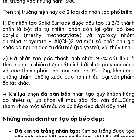
thị trường vào những năm 1980.
Trên thị trường hiện nay có 2 loại đá nhân tạo phổ biến:
1) Đá nhân tạo Solid Surface được cấu tạo từ 2/3 thành
phần là bột đá tự nhiên, phần còn lại gồm có keo
acrylic (methy methacrylate) và hydroxy nhôm
alumina trihydrate – Al(OH)3 và một số chất phụ gia
khác có nguồn gốc từ dầu mỏ (polyeste), vải thủy tinh…
2) Đá nhân tạo gốc thạch anh chứa 93% cốt liệu là
thạch anh tự nhiên được kết dính bởi nhựa polymer cùng
với các thành phần tạo màu sắc có độ cứng, khả năng
chống thấm, chống xước cao hơn nhiều loại sản phẩm
ốp lát khác.
⇒ Khi lựa chọn
đá bàn bếp
nhân tạo quý khách hàng
có nhiều sự lựa chọn về màu sắc đá, vân đá….Cùng
tham khảo một số mẫu đá ốp bếp đẹp dưới đây nhé!
Những mẫu đá nhân tạo ốp bếp đẹp:
Đá kim sa trắng nhân tạo:
Kim sa trắng được tạo