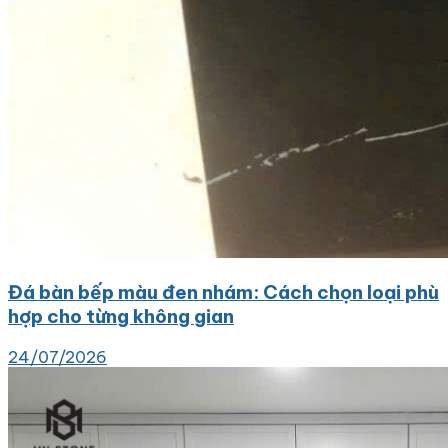
Đá bàn bếp màu đen nhám: Cách chọn loại phù
hợp cho từng không gian
24/07/2026