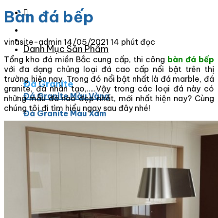
Bàn đá bếp
vinasite-admin
14/05/2021
14 phút đọc
Danh Mục Sản Phẩm
Tổng kho đá miền Bắc cung cấp, thi công
bàn đá bếp
với đa dạng chủng loại đá cao cấp nổi bật trên thị
trường hiện nay. Trong đó nổi bật nhất là đá marble, đá
Đá Granite
granite, đá nhân tạo,…..Vậy trong các loại đá này có
Đá Granite Màu Vàng
những mẫu đá nào đẹp nhất, mới nhất hiện nay? Cùng
chúng tôi đi tìm hiểu ngay sau đây nhé!
Đá Granite Màu Xám
Đá Granite Màu Đen
Đá Granite Màu Xanh
Đá Granite Màu Nâu
Đá Granite Màu Đỏ
Đá Travertine