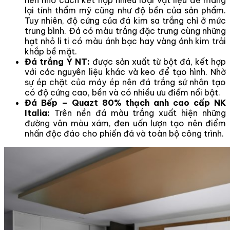
nên nhờ cách kết hợp nhiều loại vật liệu để mang
lại tính thẩm mỹ cũng như độ bền của sản phẩm.
Tuy nhiên, độ cứng của đá kim sa trắng chỉ ở mức
trung bình. Đá có màu trắng đặc trưng cùng những
hạt nhỏ li ti có màu ánh bạc hay vàng ánh kim trải
khắp bề mặt.
Đá trắng Ý NT:
được sản xuất từ bột đá, kết hợp
với các nguyên liệu khác và keo để tạo hình. Nhờ
sự ép chặt của máy ép nên đá trắng sứ nhân tạo
có độ cứng cao, bền và có nhiều ưu điểm nổi bật.
Đá Bếp – Quazt 80% thạch anh cao cấp NK
Italia:
Trên nền đá màu trắng xuất hiện những
đường vân màu xám, đen uốn lượn tạo nên điểm
nhấn độc đáo cho phiến đá và toàn bộ công trình.