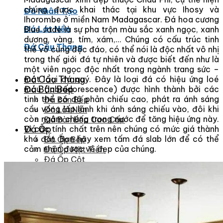
chúng được khai thác tại khu vực Ihosy và
Đá Nhân Tạo
Ihorombe ở miền Nam Madagascar. Đá hoa cương
Đá Lát Nền
Blue Jade là sự pha trộn màu sắc xanh ngọc, xanh
dương, vàng, tím, xám,… Chúng có cấu trúc tinh
Đá Cầu Thang
thể vô cùng độc đáo, có thể nói là độc nhất vô nhị
trong thế giới đá tự nhiên và được biết đến như là
một viên ngọc độc nhất trong ngành trang sức –
Đá Cầu Thang
một loại đá quý. Đây là loại đá có hiệu ứng loé
Đá Bàn Bếp
màu (labradorescence) được hình thành bởi các
tinh thể có độ phản chiếu cao, phát ra ánh sáng
Đá Bàn Bếp
cầu vồng lấp lánh khi ánh sáng chiếu vào, đôi khi
Đá Lát Nền
còn ngâm chúng trong nước để tăng hiệu ứng này.
Đá Bàn Bếp Cao Cấp
Đá Ốp
Vì các tính chất trên nên chúng có mức giá thành
khá đắt. Bạn hãy xem tấm đá slab lớn để có thể
Đá Ốp Bếp
cảm nhận được vẻ đẹp của chúng.
Đá Ốp Mặt Tiền
Đá Ốp Cột
Đá Ốp Mộ
Đá Ốp Thang Máy
Đá Ốp Bàn Bếp Nhân Tạo
Đá Ốp Bếp Tự Nhiên
Tranh đá
Tranh Đá Granite Đối Xứng