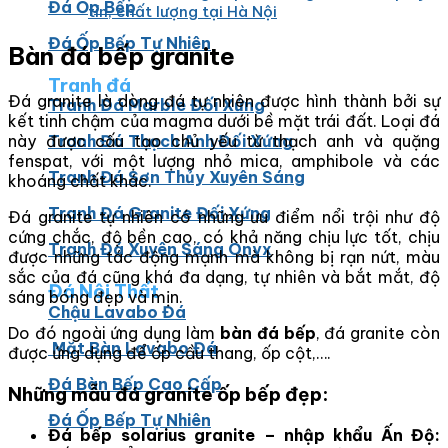
Đá Ốp Bếp
tín, chất lượng tại Hà Nội
Đá Ốp Bếp Tự Nhiên
Bàn đá bếp granite
Tranh đá
Đá granite là dòng đá tự nhiên được hình thành bởi sự
Tranh Đá Marble Đối Xứng
kết tinh chậm của magma dưới bề mặt trái đất. Loại đá
này được cấu tạo chủ yếu từ thạch anh và quặng
Tranh Đá Thạch Anh Đối Xứng
fenspat, với một lượng nhỏ mica, amphibole và các
Tranh Đá Sơn Thủy Xuyên Sáng
khoáng chất khác.
Tranh Đá Granite Đối Xứng
Đá granite tự nhiên có những ưu điểm nổi trội như độ
cứng chắc, độ bền cao, có khả năng chịu lực tốt, chịu
Tranh Đá Xuyên Sáng Onyx
được những tác động mạnh mà không bị rạn nứt, màu
sắc của đá cũng khá đa dạng, tự nhiên và bắt mắt, độ
Đá Nội Thất
sáng bóng đẹp và mịn.
Chậu Lavabo Đá
Do đó ngoài ứng dụng làm
bàn đá bếp
, đá granite còn
Mặt Bàn Lavabo Đá
được ứng dụng để ốp cầu thang, ốp cột,….
Đá Bàn Bếp Cao Cấp
Những mẫu đá granite ốp bếp đẹp:
Đá Ốp Bếp Tự Nhiên
Đá bếp solarius granite – nhập khẩu Ấn Độ: