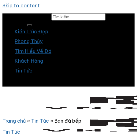
Skip to content
Tìm kiếm:
Kiến Trúc Đẹp
Phong Thủy
Tìm Hiểu Về Đá
Khách Hàng
Tin Tức
Trang chủ
»
Tin Tức
»
Bàn đá bếp
Tin Tức