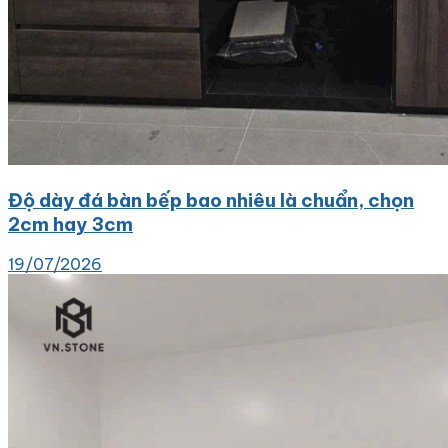
Độ dày đá bàn bếp bao nhiêu là chuẩn, chọn
2cm hay 3cm
19/07/2026