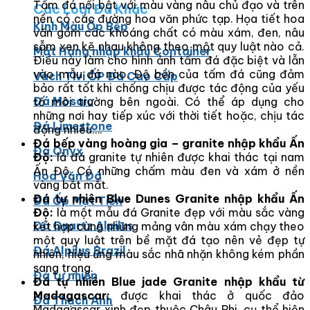
Tấm đá nổi bật với màu vàng nâu chủ đạo và trên
Các Loại Đá Khác
nền có các đường hoa văn phức tạp. Họa tiết hoa
Kính Màu Ốp Bếp
văn gồm các khoáng chất có màu xám, đen, nâu
sẫm xen kẽ nhau không theo một quy luật nào cả.
Mặt Hàng nhập khẩu Container
Điều này làm cho hình ảnh tấm đá đặc biệt và lẫn
vào mẫu đá nào. Độ bền của tấm đá cũng đảm
Vách Tivi ỐP Đá Cao Cấp
bảo rất tốt khi chống chịu được tác động của yếu
Đá Mosaic
tố môi trường bên ngoài. Có thể áp dụng cho
những nơi hay tiếp xúc với thời tiết hoặc, chịu tác
Đá Limestone
động nhiều….
Đá bếp vàng hoàng gia – granite nhập khẩu Ấn
Đá Onyx
Độ:
là đá granite tự nhiên được khai thác tại nam
Ấn Độ. Có những chấm màu đen và xám ở nền
Hoa Văn Đá
vàng bắt mắt.
Đá tự nhiên Blue Dunes Granite nhập khẩu Ấn
Đá Ốp Mặt Tiền
Độ:
là một mẫu đá Granite đẹp với màu sắc vàng
Đá Quartz Alpilus
kết hợp cùng những mảng vân màu xám chạy theo
một quy luật trên bề mặt đá tạo nên vẻ đẹp tự
Đá Alpilus Brazil
nhiên, hiệu ứng màu sắc nhã nhặn không kém phần
sang trọng.
Đá tự nhiên
Đá tự nhiên Blue jade Granite nhập khẩu từ
Madagascar:
được khai thác ở quốc đảo
Đá Thạch Anh
Madagascar xinh đẹp thuộc Châu Phi, cụ thể hiện