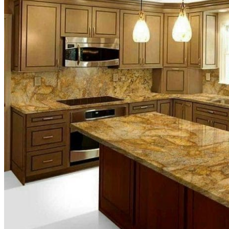
Tranh Đá Marble Đối Xứng
Tranh Đá Sơn Thủy Xuyên Sáng
Tranh Đá Thạch Anh Đối Xứng
Tranh Đá Xuyên Sáng Onyx
Vách Tivi ỐP Đá Cao Cấp
Đá Nhân Tạo
0
Giỏ hàng
Chưa có sản phẩm trong giỏ hàng.