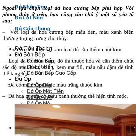
Đá Nhân Tạo
Ngoài lựa chọn loại đá hoa cương bếp phù hợp Với
phong thủy ở trên, bạn cũng cần chủ ý một số yếu tố
Đá Lát Nền
sau:
Đá Cầu Thang
– Với loại đá hoa cương bếp màu đen, màu xanh biển
thường tượng trưng cho thủy.
Đá Cầu Thang
– Loại có ánh kim sa, kim loại thì cần thêm chút kim.
Đá Bàn Bếp
– Loại đá có màu cam, đó thì thuộc hỏa và cần thêm chút
Đá Bàn Bếp
Đá Lát Nền
sắc độ màu kem, vàng, kem marfill, màu nâu đậm để tính
Đá Bàn Bếp Cao Cấp
thể tăng lên.
Đá Ốp
– Đá có màu xám hoặc màu trắng thuộc kim
Đá Ốp Bếp
Đá Ốp Mặt Tiền
– Đá hoa cương có màu xanh thường thể hiện tính mộc.
Đá Ốp Cột
Đá Ốp Mộ
Đá Ốp Thang Máy
Đá Ốp Bàn Bếp Nhân Tạo
Đá Ốp Bếp Tự Nhiên
Tranh đá
Tranh Đá Granite Đối Xứng