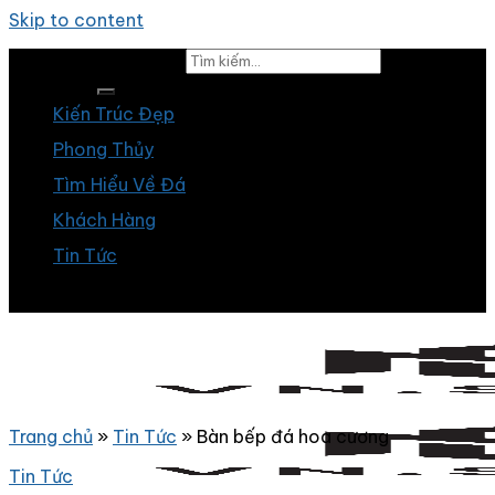
Skip to content
Tìm kiếm:
Kiến Trúc Đẹp
Phong Thủy
Tìm Hiểu Về Đá
Khách Hàng
Tin Tức
Trang chủ
»
Tin Tức
»
Bàn bếp đá hoa cương
Tin Tức