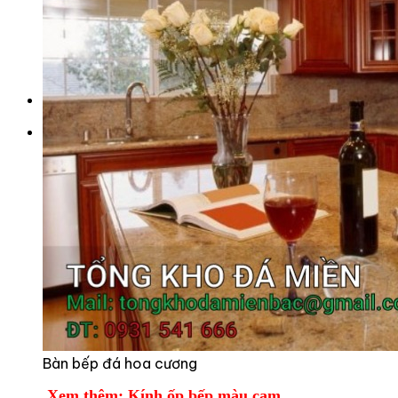
Tranh Đá Marble Đối Xứng
Tranh Đá Sơn Thủy Xuyên Sáng
Tranh Đá Thạch Anh Đối Xứng
Tranh Đá Xuyên Sáng Onyx
Vách Tivi ỐP Đá Cao Cấp
Đá Nhân Tạo
0
Giỏ hàng
Chưa có sản phẩm trong giỏ hàng.
Bàn bếp đá hoa cương
Xem thêm:
Kính ốp bếp màu cam