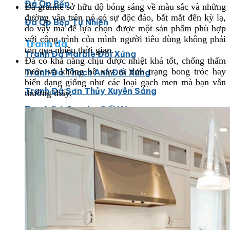
Đá Ốp Bếp
Đá granite sở hữu độ bóng sáng về màu sắc và những
đường vân trên nó có sự độc đáo, bắt mắt đến kỳ lạ,
Đá Ốp Bếp Tự Nhiên
do vậy mà để lựa chọn được một sản phẩm phù hợp
với công trình của mình người tiêu dùng không phải
Tranh đá
tốn quá nhiều thời gian.
Tranh Đá Marble Đối Xứng
Đá có khả năng chịu được nhiệt khá tốt, chống thấm
nước và không hề xảy ra tình trạng bong tróc hay
Tranh Đá Thạch Anh Đối Xứng
biến dạng giống như các loại gạch men mà bạn vẫn
Tranh Đá Sơn Thủy Xuyên Sáng
thường thấy.
Tranh Đá Granite Đối Xứng
Tranh Đá Xuyên Sáng Onyx
Đá Nội Thất
Chậu Lavabo Đá
Mặt Bàn Lavabo Đá
Đá Bàn Bếp Cao Cấp
Đá Ốp Bếp Tự Nhiên