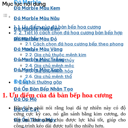
Đá Marble
Mục lục nội dung
Đá Marble Màu Kem
Đá Marble Màu Nâu
1. Ưu điểm của đá bàn bếp hoa cương
Đá Marble Màu Đen
2. Tiết lộ cách chọn đá hoa cương bàn bếp hợp
phong thủy
Đá Marble Màu Đỏ
Cách chọn đá hoa cương bếp theo phong
Đá Marble Màu Vàng
thủy
Gia chủ thuộc mệnh kim
Đá Marble Màu Trắng
Gia chủ mệnh thủy
Gia chủ mệnh mộc
Đá Marble Màu Xanh
Gia chủ mệnh hỏa
Gia chủ mệnh thổ
Đá Ốp
Câu hỏi thường gặp
Đá Ốp Bàn Bếp Nhân Tạo​
1. Ưu điểm của đá bàn bếp hoa cương
Đá Ốp Mộ
Đầu tiên phải nói rằng loại đá tự nhiên này có độ
Đá Ốp Cột
cứng cực kỳ cao, nó gần sánh bằng kim cương, do
Đá Ốp Thang Máy
vậy mà khả năng chịu được lực khá tốt, giúp cho
công trình kéo dài được tuổi thọ nhiều hơn.