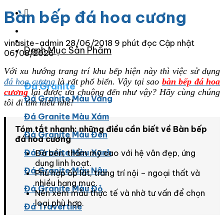
Bàn bếp đá hoa cương
vinasite-admin
28/06/2018
9 phút đọc
Cập nhật
Danh Mục Sản Phẩm
06/08/2026
Với xu hướng trang trí khu bếp hiện này thì việc sử dụng
đá hoa cương
là rất phổ biển. Vậy tại sao
bàn bếp đá hoa
Đá Granite
cương
lại được ưa chuộng đến như vậy? Hãy cùng chúng
Đá Granite Màu Vàng
tôi đi tìm hiểu nhé!
Đá Granite Màu Xám
Tóm tắt nhanh: những điều cần biết về Bàn bếp
Đá Granite Màu Đen
đá hoa cương
Đá Granite Màu Xanh
Đá bền, thẩm mỹ cao với hệ vân đẹp, ứng
dụng linh hoạt.
Đá Granite Màu Nâu
Phù hợp ốp lát, trang trí nội – ngoại thất và
nhiều hạng mục.
Đá Granite Màu Đỏ
Nên xem mẫu thực tế và nhờ tư vấn để chọn
loại phù hợp.
Đá Travertine