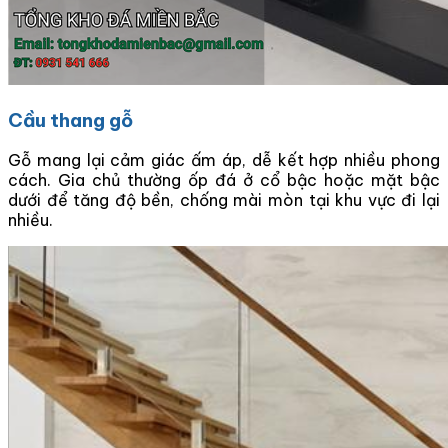
Cầu thang gỗ
Gỗ mang lại cảm giác ấm áp, dễ kết hợp nhiều phong
cách. Gia chủ thường ốp đá ở cổ bậc hoặc mặt bậc
dưới để tăng độ bền, chống mài mòn tại khu vực đi lại
nhiều.