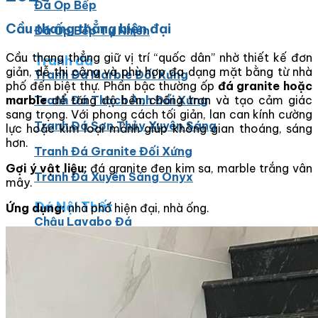
Đá Ốp Bếp
Cầu thang thẳng hiện đại
Đá Ốp Bếp Tự Nhiên
Cầu thang thẳng giữ vị trí “quốc dân” nhờ thiết kế đơn
Tranh đá
giản, dễ thi công và phù hợp đa dạng mặt bằng từ nhà
Tranh Đá Marble Đối Xứng
phố đến biệt thự. Phần bậc thường ốp
đá granite hoặc
marble
để tăng độ bền, chống trơn và tạo cảm giác
Tranh Đá Thạch Anh Đối Xứng
sang trọng. Với phong cách tối giản, lan can kính cường
Tranh Đá Sơn Thủy Xuyên Sáng
lực hoặc kim loại mảnh giúp không gian thoáng, sáng
hơn.
Tranh Đá Granite Đối Xứng
Gợi ý vật liệu:
đá granite đen kim sa, marble trắng vân
Tranh Đá Xuyên Sáng Onyx
mây.
Đá Nội Thất
Ứng dụng:
nhà phố hiện đại, nhà ống.
Chậu Lavabo Đá
Mặt Bàn Lavabo Đá
Đá Bàn Bếp Cao Cấp
Đá Ốp Bếp Tự Nhiên