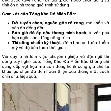
tính ổn định trong quá trình sử dụng.
Cam kết của Tổng Kho Đá Miền Bắc:
Đá tuyển chọn, nguồn gốc rõ ràng
, màu sắc và
vân đá đồng đều.
Báo giá đá ốp cầu thang minh bạch
, tư vấn phù
hợp ngân sách từng công trình.
Thi công chuẩn kỹ thuật
, đảm bảo an toàn, thẩm
mỹ và độ bền theo thời gian.
Với quy trình làm việc chuyên nghiệp và đội ngũ thi
công tay nghề cao, Tổng Kho Đá Miền Bắc không chỉ
cung cấp vật liệu mà còn đồng hành cùng gia chủ từ
khâu lựa chọn đá đến hoàn thiện cầu thang một cách
chỉn chu, hiệu quả.