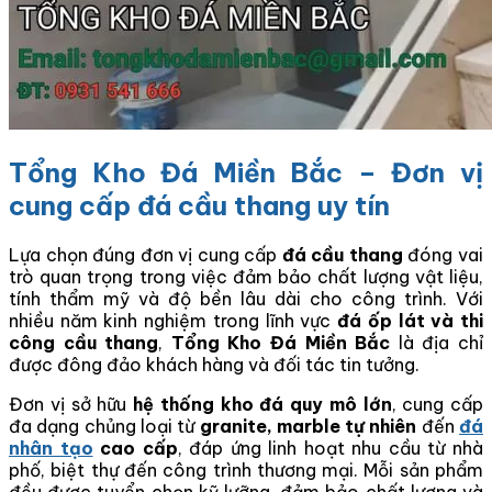
Tổng Kho Đá Miền Bắc – Đơn vị
cung cấp đá cầu thang uy tín
Lựa chọn đúng đơn vị cung cấp
đá cầu thang
đóng vai
trò quan trọng trong việc đảm bảo chất lượng vật liệu,
tính thẩm mỹ và độ bền lâu dài cho công trình. Với
nhiều năm kinh nghiệm trong lĩnh vực
đá ốp lát và thi
công cầu thang
,
Tổng Kho Đá Miền Bắc
là địa chỉ
được đông đảo khách hàng và đối tác tin tưởng.
Đơn vị sở hữu
hệ thống kho đá quy mô lớn
, cung cấp
đa dạng chủng loại từ
granite, marble tự nhiên
đến
đá
nhân tạo
cao cấp
, đáp ứng linh hoạt nhu cầu từ nhà
phố, biệt thự đến công trình thương mại. Mỗi sản phẩm
đều được tuyển chọn kỹ lưỡng, đảm bảo chất lượng và