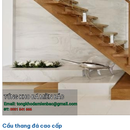
Cầu thang đá cao cấp