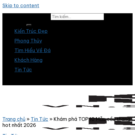
Skip to content
Tìm kiếm:
Kiến Trúc Đẹp
Phong Thủy
Tìm Hiểu Về Đá
Khách Hàng
Tin Tức
Trang chủ
»
Tin Tức
»
Khám phá TOP 10 Mẫu cầu thang
hot nhất 2026