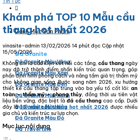
Tin Tức
Khám phá TOP 10 Mẫu cầu
thang hot nhất 2026
Danh Mục Sản Phẩm
vinasite-admin
13/02/2026
14 phút đọc
Cập nhật
15/05/2026
Đá Granite
Đá Granite Màu Vàng
Không chỉ là cấu kiện kết nối các tầng,
cầu thang
ngày
nay đã trở thành điểm nhấn kiến trúc quan trọng, góp
Đá Granite Màu Xám
phần định hình phong cách và nâng tầm giá trị thẩm mỹ
cho không gian sống. Bước sang năm 2026, xu hướng
Đá Granite Màu Đen
thiết kế cầu thang tập trung vào ba yếu tố cốt lõi:
an
toàn – thẩm mỹ – phong thủy
, đồng thời ưu tiên vật
Đá Granite Màu Xanh
liệu bền vững, đặc biệt là
đá cầu thang
cao cấp. Dưới
Đá Granite Màu Nâu
đây là
10 mẫu cầu thang hot nhất 2026
được nhiều
gia chủ và kiến trúc sư lựa chọn.
Đá Granite Màu Đỏ
Mục lục nội dung
Đá Travertine