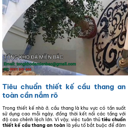
Tiêu chuẩn thiết kế cầu thang an
toàn cần nắm rõ
Trong thiết kế nhà ở, cầu thang là khu vực có tần suất
sử dụng cao mỗi ngày, đồng thời kết nối các tầng với
độ cao chênh lệch lớn. Vì vậy, việc tuân thủ
tiêu chuẩn
thiết kế cầu thang an toàn
là yếu tố bắt buộc để đảm