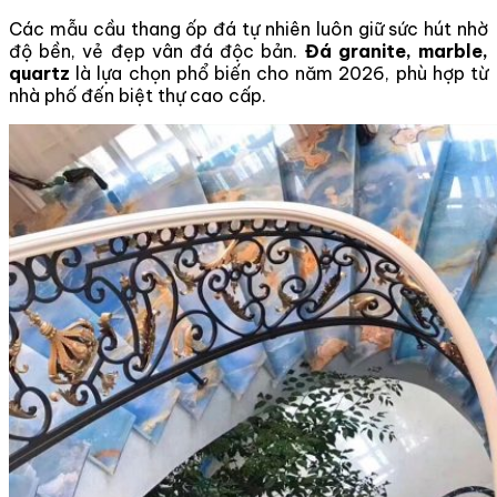
Các mẫu cầu thang ốp đá tự nhiên luôn giữ sức hút nhờ
độ bền, vẻ đẹp vân đá độc bản.
Đá granite, marble,
quartz
là lựa chọn phổ biến cho năm 2026, phù hợp từ
nhà phố đến biệt thự cao cấp.