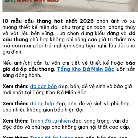
10 mẫu cầu thang hot nhất 2026
phản ánh rõ xu
hướng thiết kế hiện đại, chú trọng an toàn, phong thủy
và vật liệu bền vững. Lựa chọn đúng kiểu dáng và
đá
cầu thang
phù hợp không chỉ nâng cao giá trị thẩm mỹ
mà còn mang lại trải nghiệm sống tiện nghi, lâu dài cho
gia đình.
Nếu anh/chị cần tư vấn chi tiết về thiết kế hoặc
báo
giá đá ốp cầu thang
,
Tổng Kho Đá Miền Bắc
luôn sẵn
sàng đồng hành.
Xem thêm:
đá bàn bếp
đẹp, bền, dễ vệ sinh và báo giá
mới nhất tại Tổng Kho Đá Miền Bắc.
Xem thêm:
đá ốp bếp
đẹp, bền, dễ vệ sinh và phù hợp
cho nhiều không gian bếp hiện đại.
Xem thêm:
Tranh đá tự nhiên
đẹp, sang trọng, vân đá
độc đáo và phù hợp cho không gian nội thất cao cấp.
Xem thêm:
Tranh đá ốp tường
cao cấp, bền đẹp, tạo