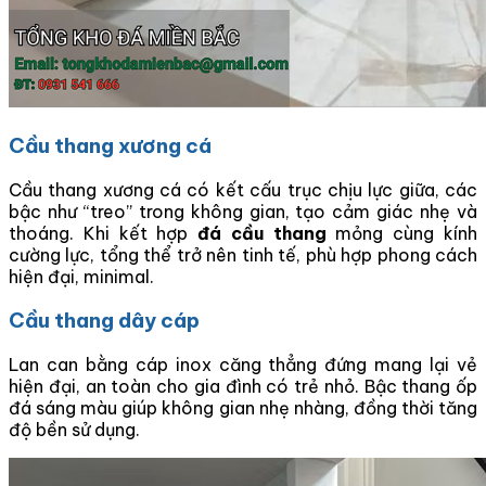
Cầu thang xương cá
Cầu thang xương cá có kết cấu trục chịu lực giữa, các
bậc như “treo” trong không gian, tạo cảm giác nhẹ và
thoáng. Khi kết hợp
đá cầu thang
mỏng cùng kính
cường lực, tổng thể trở nên tinh tế, phù hợp phong cách
hiện đại, minimal.
Cầu thang dây cáp
Lan can bằng cáp inox căng thẳng đứng mang lại vẻ
hiện đại, an toàn cho gia đình có trẻ nhỏ. Bậc thang ốp
đá sáng màu giúp không gian nhẹ nhàng, đồng thời tăng
độ bền sử dụng.