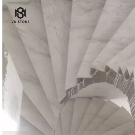
Tranh Đá Marble Đối Xứng
Tranh Đá Sơn Thủy Xuyên Sáng
Tranh Đá Thạch Anh Đối Xứng
Tranh Đá Xuyên Sáng Onyx
Vách Tivi ỐP Đá Cao Cấp
Đá Nhân Tạo
0
Giỏ hàng
Chưa có sản phẩm trong giỏ hàng.