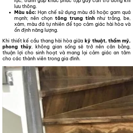
lạc, tránh gấp khúc phức tạp gây cản trở dòng khí
lưu thông.
Màu sắc:
Hạn chế sử dụng màu đỏ hoặc gam quá
mạnh; nên chọn
tông trung tính
như trắng, be,
xám, màu đá tự nhiên để tạo cảm giác hài hòa và
ổn định năng lượng.
Khi thiết kế cầu thang hài hòa giữa
kỹ thuật, thẩm mỹ,
phong thủy
, không gian sống sẽ trở nên cân bằng,
thuận lợi cho sinh hoạt và mang lại cảm giác an tâm
cho các thành viên trong gia đình.