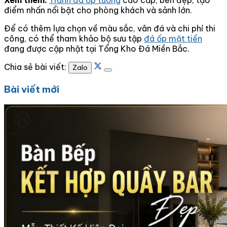
điểm nhấn nổi bật cho phòng khách và sảnh lớn.
Để có thêm lựa chọn về màu sắc, vân đá và chi phí thi
công, có thể tham khảo bộ sưu tập
đá ốp mặt tiền
đang được cập nhật tại Tổng Kho Đá Miền Bắc.
Chia sẻ bài viết:
Zalo
Bài viết mới