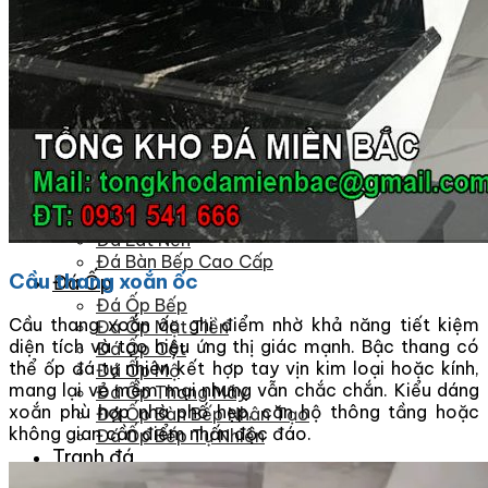
Đá Nhân Tạo
Đá Lát Nền
Đá Cầu Thang
Đá Cầu Thang
Đá Bàn Bếp
Đá Bàn Bếp
Đá Lát Nền
Đá Bàn Bếp Cao Cấp
Cầu thang xoắn ốc
Đá Ốp
Đá Ốp Bếp
Cầu thang xoắn ốc ghi điểm nhờ khả năng tiết kiệm
Đá Ốp Mặt Tiền
diện tích và tạo hiệu ứng thị giác mạnh. Bậc thang có
Đá Ốp Cột
thể ốp đá tự nhiên kết hợp tay vịn kim loại hoặc kính,
Đá Ốp Mộ
mang lại vẻ mềm mại nhưng vẫn chắc chắn. Kiểu dáng
Đá Ốp Thang Máy
xoắn phù hợp nhà phố hẹp, căn hộ thông tầng hoặc
Đá Ốp Bàn Bếp Nhân Tạo
không gian cần điểm nhấn độc đáo.
Đá Ốp Bếp Tự Nhiên
Tranh đá
Tranh Đá Granite Đối Xứng