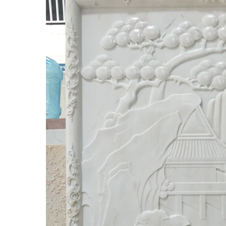
Đá Ốp Bếp
Đá Ốp Bếp Tự Nhiên
Tranh đá
Tranh Đá Marble Đối Xứng
Tranh Đá Thạch Anh Đối Xứng
Tranh Đá Sơn Thủy Xuyên Sáng
Tranh Đá Granite Đối Xứng
Tranh Đá Xuyên Sáng Onyx
Đá Nội Thất
Chậu Lavabo Đá
Mặt Bàn Lavabo Đá
Đá Bàn Bếp Cao Cấp
Đá Ốp Bếp Tự Nhiên