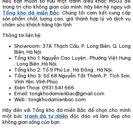
Nếu bạn muốn sở hữu một tranh điêu khắc MS03 để
trang trí cho không gian của mình, hãy liên hệ ngay với
Tổng kho đá miền Bắc
. Chúng tôi cam kết cung cấp
sản phẩm chất lượng cao, giá thành hợp lý và dịch vụ
chăm sóc khách hàng tận tình.
Thông tin liên hệ:
Showroom: 37A Thạch Cầu, P. Long Biên, Q. Long
Biên, Hà Nội
Tổng kho 1: Nguyễn Cao Luyện , Phường Việt Hưng
, Long Biên ,Hà Nội.
Tổng kho 2: Tổ 9 Phú La , Hà Đông , Hà Nội.
Tổng kho 3: Số 68 Nguyễn Tất Thành, P. Tích Sơn,
Vĩnh Yên, Vĩnh Phúc
Điện Thoại: 0931 541 666
Email: tongkhodamienbac@gmail.com
Web : tongkhodamienbac.com
Hãy đến với Tổng kho đá miền Bắc để chọn cho mình
một bức
tranh đá tự nhiên
độc đáo và làm đẹp cho
không gian sống của bạn.