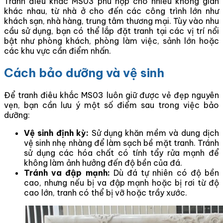
Tranh điêu khắc MS03 phù hợp cho nhiều không gian
khác nhau, từ nhà ở cho đến các công trình lớn như
khách sạn, nhà hàng, trung tâm thương mại. Tùy vào nhu
cầu sử dụng, bạn có thể lắp đặt tranh tại các vị trí nổi
bật như phòng khách, phòng làm việc, sảnh lớn hoặc
các khu vực cần điểm nhấn.
Cách bảo dưỡng và vệ sinh
Để tranh điêu khắc MS03 luôn giữ được vẻ đẹp nguyên
vẹn, bạn cần lưu ý một số điểm sau trong việc bảo
dưỡng:
Vệ sinh định kỳ:
Sử dụng khăn mềm và dung dịch
vệ sinh nhẹ nhàng để làm sạch bề mặt tranh. Tránh
sử dụng các hóa chất có tính tẩy rửa mạnh để
không làm ảnh hưởng đến độ bền của đá.
Tránh va đập mạnh:
Dù đá tự nhiên có độ bền
cao, nhưng nếu bị va đập mạnh hoặc bị rơi từ độ
cao lớn, tranh có thể bị vỡ hoặc trầy xước.