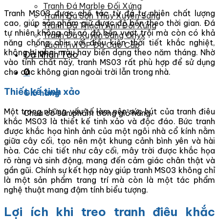
Tranh Đá Marble Đối Xứng
Tranh MS03 được chế tác từ đá tự nhiên chất lượng
Tranh Đá Sơn Thủy Xuyên Sáng
cao, giúp sản phẩm giữ được độ bền theo thời gian. Đá
Tranh Đá Thạch Anh Đối Xứng
tự nhiên không chỉ có độ bền vượt trội mà còn có khả
Tranh Đá Xuyên Sáng Onyx
năng chống chịu với điều kiện thời tiết khắc nghiệt,
Vách Tivi ỐP Đá Cao Cấp
không bị phai màu hay biến dạng theo năm tháng. Nhờ
Đá Nhân Tạo
vào tính chất này, tranh MS03 rất phù hợp để sử dụng
0
cho các không gian ngoài trời lẫn trong nhà.
Thiết kế tinh xảo
Giỏ hàng
Một trong những yếu tố làm nên sức hút của tranh điêu
Chưa có sản phẩm trong giỏ hàng.
khắc MS03 là thiết kế tinh xảo và độc đáo. Bức tranh
được khắc họa hình ảnh của một ngôi nhà cổ kính nằm
giữa cây cối, tạo nên một khung cảnh bình yên và hài
hòa. Các chi tiết như cây cối, mây trời được khắc họa
rõ ràng và sinh động, mang đến cảm giác chân thật và
gần gũi. Chính sự kết hợp này giúp tranh MS03 không chỉ
là một sản phẩm trang trí mà còn là một tác phẩm
nghệ thuật mang đậm tính biểu tượng.
Lợi ích khi treo tranh điêu khắc