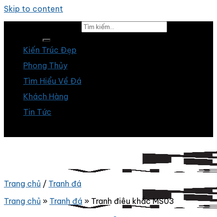
Skip to content
Tìm kiếm:
Kiến Trúc Đẹp
Phong Thủy
Tìm Hiểu Về Đá
Khách Hàng
Tin Tức
Trang chủ
/
Tranh đá
Trang chủ
»
Tranh đá
»
Tranh điêu khắc MS03