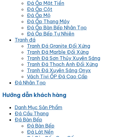
Đá Ốp Mặt Tiền
Đá Ốp Cột
Đá Ốp Mộ
Đá Ốp Thang Máy
Đá Ốp Bàn Bếp Nhân Tạo
Đá Ốp Bếp Tự Nhiên
Tranh đá
Tranh Đá Granite Đối Xứng
Tranh Đá Marble Đối Xứng
Tranh Đá Sơn Thủy Xuyên Sáng
Tranh Đá Thạch Anh Đối Xứng
Tranh Đá Xuyên Sáng Onyx
Vách Tivi ỐP Đá Cao Cấp
Đá Nhân Tạo
Hướng dẫn khách hàng
Danh Mục Sản Phẩm
Đá Cầu Thang
Đá Bàn Bếp
Đá Bàn Bếp
Đá Lát Nền