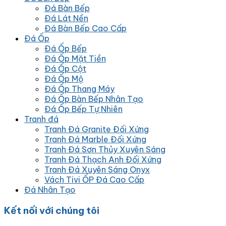
Đá Bàn Bếp
Đá Lát Nền
Đá Bàn Bếp Cao Cấp
Đá Ốp
Đá Ốp Bếp
Đá Ốp Mặt Tiền
Đá Ốp Cột
Đá Ốp Mộ
Đá Ốp Thang Máy
Đá Ốp Bàn Bếp Nhân Tạo
Đá Ốp Bếp Tự Nhiên
Tranh đá
Tranh Đá Granite Đối Xứng
Tranh Đá Marble Đối Xứng
Tranh Đá Sơn Thủy Xuyên Sáng
Tranh Đá Thạch Anh Đối Xứng
Tranh Đá Xuyên Sáng Onyx
Vách Tivi ỐP Đá Cao Cấp
Đá Nhân Tạo
Kết nối với chúng tôi