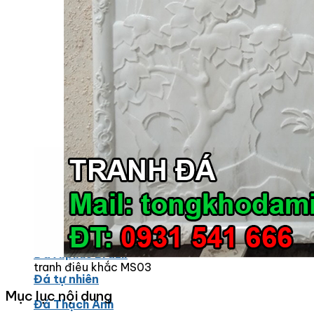
Các Loại Đá Khác
Kính Màu Ốp Bếp
Mặt Hàng nhập khẩu Container
Vách Tivi ỐP Đá Cao Cấp
Đá Mosaic
Đá Limestone
Đá Onyx
Hoa Văn Đá
Đá Ốp Mặt Tiền
Đá Quartz Alpilus
Đá Alpilus Brazil
tranh điêu khắc MS03
Đá tự nhiên
Mục lục nội dung
Đá Thạch Anh