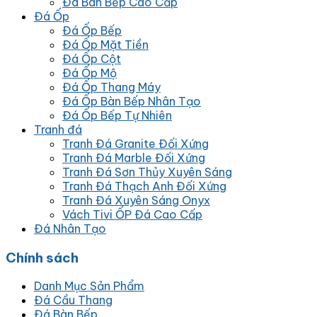
Đá Bàn Bếp Cao Cấp
Đá Ốp
Đá Ốp Bếp
Đá Ốp Mặt Tiền
Đá Ốp Cột
Đá Ốp Mộ
Đá Ốp Thang Máy
Đá Ốp Bàn Bếp Nhân Tạo
Đá Ốp Bếp Tự Nhiên
Tranh đá
Tranh Đá Granite Đối Xứng
Tranh Đá Marble Đối Xứng
Tranh Đá Sơn Thủy Xuyên Sáng
Tranh Đá Thạch Anh Đối Xứng
Tranh Đá Xuyên Sáng Onyx
Vách Tivi ỐP Đá Cao Cấp
Đá Nhân Tạo
Chính sách
Danh Mục Sản Phẩm
Đá Cầu Thang
Đá Bàn Bếp