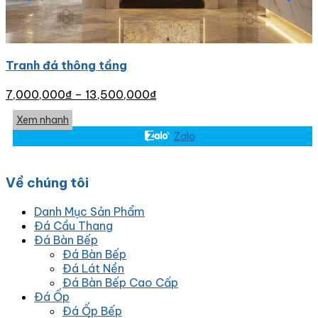
Tranh đá thông tầng
7,000,000
₫
–
13,500,000
₫
Xem nhanh
Zalo
Về chúng tôi
Danh Mục Sản Phẩm
Đá Cầu Thang
Đá Bàn Bếp
Đá Bàn Bếp
Đá Lát Nền
Đá Bàn Bếp Cao Cấp
Đá Ốp
Đá Ốp Bếp